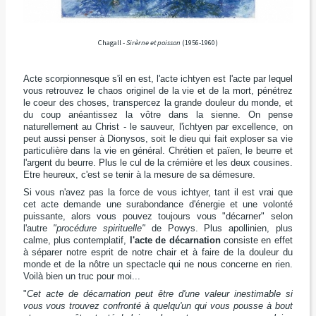
Chagall -
Sirèrne et poisson
(1956-1960)
Acte scorpionnesque s'il en est, l'acte ichtyen est l'acte par lequel
vous retrouvez le chaos originel de la vie et de la mort, pénétrez
le coeur des choses, transpercez la grande douleur du monde, et
du coup anéantissez la vôtre dans la sienne. On pense
naturellement au Christ - le sauveur, l'ichtyen par excellence, on
peut aussi penser à Dionysos, soit le dieu qui fait exploser sa vie
particulière dans la vie en général. Chrétien et païen, le beurre et
l'argent du beurre. Plus le cul de la crémière et les deux cousines.
Etre heureux, c'est se tenir à la mesure de sa démesure.
Si vous n'avez pas la force de vous ichtyer, tant il est vrai que
cet acte demande une surabondance d'énergie et une volonté
puissante, alors vous pouvez toujours vous "décarner" selon
l'autre
"procédure spirituelle"
de Powys. Plus apollinien, plus
calme, plus contemplatif,
l'acte de décarnation
consiste en effet
à séparer notre esprit de notre chair et à faire de la douleur du
monde et de la nôtre un spectacle qui ne nous concerne en rien.
Voilà bien un truc pour moi...
"
Cet acte de décarnation peut être d'une valeur inestimable si
vous vous trouvez confronté à quelqu'un qui vous pousse à bout