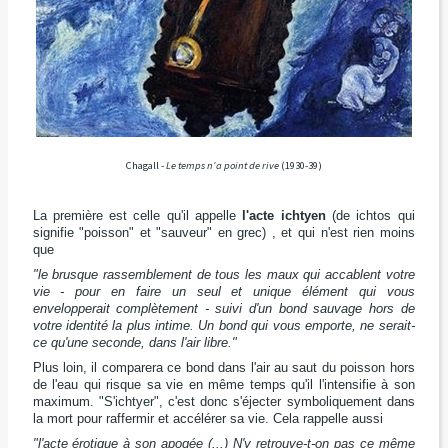
Chagall -
Le temps n'a point de rive
(1930-39)
La première est celle qu'il appelle
l'acte ichtyen
(de ichtos qui
signifie "poisson" et "sauveur" en grec) , et qui n'est rien moins
que
"le brusque rassemblement de tous les maux qui accablent votre
vie - pour en faire un seul et unique élément qui vous
envelopperait complètement - suivi d'un bond sauvage hors de
votre identité la plus intime. Un bond qui vous emporte, ne serait-
ce qu'une seconde, dans l'air libre."
Plus loin, il comparera ce bond dans l'air au saut du poisson hors
de l'eau qui risque sa vie en même temps qu'il l'intensifie à son
maximum. "S'ichtyer", c'est donc s'éjecter symboliquement dans
la mort pour raffermir et accélérer sa vie. Cela rappelle aussi
"l'acte érotique à son apogée (...) N'y retrouve-t-on pas ce même