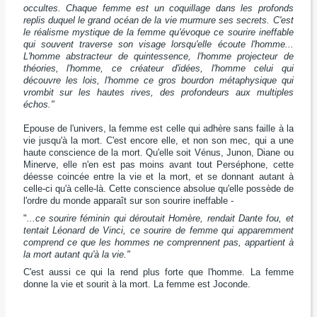
occultes. Chaque femme est un coquillage dans les profonds
replis duquel le grand océan de la vie murmure ses secrets. C'est
le réalisme mystique de la femme qu'évoque ce sourire ineffable
qui souvent traverse son visage lorsqu'elle écoute l'homme...
L'homme abstracteur de quintessence, l'homme projecteur de
théories, l'homme, ce créateur d'idées, l'homme celui qui
découvre les lois, l'homme ce gros bourdon métaphysique qui
vrombit sur les hautes rives, des profondeurs aux multiples
échos."
Epouse de l'univers, la femme est celle qui adhère sans faille à la
vie jusqu'à la mort. C'est encore elle, et non son mec, qui a une
haute conscience de la mort. Qu'elle soit Vénus, Junon, Diane ou
Minerve, elle n'en est pas moins avant tout Perséphone, cette
déesse coincée entre la vie et la mort, et se donnant autant à
celle-ci qu'à celle-là. Cette conscience absolue qu'elle possède de
l'ordre du monde apparaît sur son sourire ineffable -
"
...ce sourire féminin qui déroutait Homère, rendait Dante fou, et
tentait Léonard de Vinci, ce sourire de femme qui apparemment
comprend ce que les hommes ne comprennent pas, appartient à
la mort autant qu'à la vie."
C'est aussi ce qui la rend plus forte que l'homme. La femme
donne la vie et sourit à la mort. La femme est Joconde.