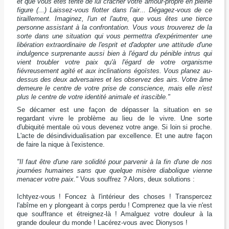
et que vous êtes tenté de lui cracher votre amour-propre en pleine
figure (...) Laissez-vous flotter dans l'air... Dégagez-vous de ce
tiraillement. Imaginez, l'un et l'autre, que vous êtes une tierce
personne assistant à la confrontation. Vous vous trouverez de la
sorte dans une situation qui vous permettra d'expérimenter une
libération extraordinaire de l'esprit et d'adopter une attitude d'une
indulgence surprenante aussi bien à l'égard du pénible intrus qui
vient troubler votre paix qu'à l'égard de votre organisme
fiévreusement agité et aux inclinations égoïstes. Vous planez au-
dessus des deux adversaires et les observez des airs. Votre âme
demeure le centre de votre prise de conscience, mais elle n'est
plus le centre de votre identité animale et irascible."
Se décarner est une façon de dépasser la situation en se
regardant vivre le problème au lieu de le vivre. Une sorte
d'ubiquité mentale où vous devenez votre ange. Si loin si proche.
L'acte de désindividualisation par excellence. Et une autre façon
de faire la nique à l'existence.
"Il faut être d'une rare solidité pour parvenir à la fin d'une de nos
journées humaines sans que quelque misère diabolique vienne
menacer votre paix."
Vous souffrez ? Alors, deux solutions :
Ichtyez-vous ! Foncez à l'intérieur des choses ! Transpercez
l'abîme en y plongeant à corps perdu ! Comprenez que la vie n'est
que souffrance et étreignez-là ! Amalguez votre douleur à la
grande douleur du monde ! Lacérez-vous avec Dionysos !