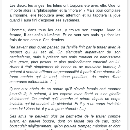
Les dieux, les anges, les lutins ont toujours été avec elle. Que lui
importe alors la "philosophie" et la "morale" ? Mais pour complaire
à l'homme, elle l'écoutera avec attention et lui tapotera la joue
quand il aura fini d'exposer ses systèmes.
L'homme, dans tous les cas, y trouve son compte. Avec la
femme, il est enfin lui-même. Et ce sont ses amis qui font les
frais de son amour.
Ces derniers
"
ne savent plus qu'en penser, sa famille finit par le traiter avec le
respect qui lui est dû. On s'amusait auparavant de son
narcissisme, mais à présent ses amis trouvent ce narcissisme
plus grave, plus pesant et plus profondément enraciné en lui.
Avant il était simplement de bonne ou de mauvaise humeur, à
présent il semble affirmer sa personnalité à partir d'une réserve de
force cachée qui le rend, sinon pontifiant, du moins d'une
assurance inébranlable. (...)
Quant aux côtés de sa nature qu’il n’avait jamais osé montrer
jusqu’à là, à présent, il les expose avec fierté et s’en glorifie
visiblement. On croirait qu’il marche et pérore depuis un corps
invisible qui lui servirait de piédestal. Et il y a un corps invisible
sous lui ! Sous lui, il y a le giron éternel ! (…)
Ses amis ne peuvent plus se permettre de le traiter comme
avant, en pauvre bougre, dont on faisait peu de cas, qu'on
bousculait négligemment, qu'on pouvait tromper, mépriser et dont