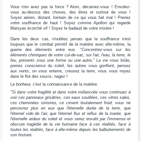
Vous n'en avez pas la force ? Alors, décarnez-vous ! Envolez-
vous au-dessus des choses, des êtres et surtout de vous !
Soyez aérien, distant, lointain de ce qui vous fait mal ! Prenez
votre souffrance de haut ! Soyez comme Apollon qui regarde
Marsyas écorché vif ! Soyez le badaud de votre misère !
Dans les deux cas, n'oubliez jamais que la souffrance n'est
toujours que le combat primitif de la matière avec elle-même, la
guerre des éléments entre eux.
"Concentrez-vous sur les
éléments chimiques de votre cul-de-sac, sur l'air, l'eau, la terre, le
feu, présents sous une forme ou une autre
.
"
La vie vous brûle,
prenez conscience du soleil, les autres vous gonflent, pensez
aux vents, on vous enterre, creusez la terre, vous vous noyez
dans le flot des soucis, nagez !
Le bonheur, c'est la connaissance de la matière.
"Si dans votre fragilité et dans votre mélancolie vous continuez à
voir ces panneaux grisâtres, ces eaux souillées, ces vitres sales,
ces cheminées sinistres, ce ciment brutalement froid, vous ne
percevrez plus en eux que l'éternelle durée de la terre, que
l'éternel vide de l'air, que l'éternel flux et reflux de la marée, que
l'éternelle ardeur du soleil et vous serez envahi par l'immense et
obscure tragédie de la vie humaine face à ces réalités, face à
toutes les réalités, face à elle-même depuis les balbutiements de
son histoire.