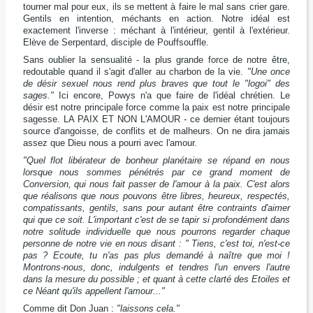
tourner mal pour eux, ils se mettent à faire le mal sans crier gare.
Gentils en intention, méchants en action. Notre idéal est
exactement l'inverse : méchant à l'intérieur, gentil à l'extérieur.
Elève de Serpentard, disciple de Pouffsouffle.
Sans oublier la sensualité - la plus grande force de notre être,
redoutable quand il s'agit d'aller au charbon de la vie.
"Une once
de désir sexuel nous rend plus braves que tout le "logoi" des
sages."
Ici encore, Powys n'a que faire de l'idéal chrétien. Le
désir est notre principale force comme la paix est notre principale
sagesse. LA PAIX ET NON L'AMOUR - ce dernier étant toujours
source d'angoisse, de conflits et de malheurs. On ne dira jamais
assez que Dieu nous a pourri avec l'amour.
"Quel flot libérateur de bonheur planétaire se répand en nous
lorsque nous sommes pénétrés par ce grand moment de
Conversion, qui nous fait passer de l'amour à la paix. C'est alors
que réalisons que nous pouvons être libres, heureux, respectés,
compatissants, gentils, sans pour autant être contraints d'aimer
qui que ce soit. L'important c'est de se tapir si profondément dans
notre solitude individuelle que nous pourrons regarder chaque
personne de notre vie en nous disant : " Tiens, c'est toi, n'est-ce
pas ? Ecoute, tu n'as pas plus demandé à naître que moi !
Montrons-nous, donc, indulgents et tendres l'un envers l'autre
dans la mesure du possible ; et quant à cette clarté des Etoiles et
ce Néant qu'ils appellent l'amour..."
Comme dit Don Juan :
"laissons cela."