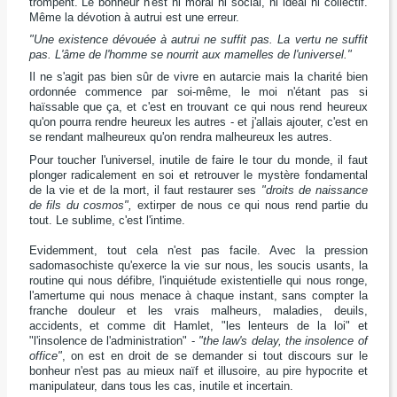
trompent. Le bonheur n'est ni moral ni social, ni idéal ni collectif.
Même la dévotion à autrui est une erreur.
"Une existence dévouée à autrui ne suffit pas. La vertu ne suffit
pas. L'âme de l'homme se nourrit aux mamelles de l'universel."
Il ne s'agit pas bien sûr de vivre en autarcie mais la charité bien
ordonnée commence par soi-même, le moi n'étant pas si
haïssable que ça, et c'est en trouvant ce qui nous rend heureux
qu'on pourra rendre heureux les autres - et j'allais ajouter, c'est en
se rendant malheureux qu'on rendra malheureux les autres.
Pour toucher l'universel, inutile de faire le tour du monde, il faut
plonger radicalement en soi et retrouver le mystère fondamental
de la vie et de la mort, il faut restaurer ses
"droits de naissance
de fils du cosmos",
extirper de nous ce qui nous rend partie du
tout. Le sublime, c'est l'intime.
Evidemment, tout cela n'est pas facile. Avec la pression
sadomasochiste qu'exerce la vie sur nous, les soucis usants, la
routine qui nous défibre, l'inquiétude existentielle qui nous ronge,
l'amertume qui nous menace à chaque instant, sans compter la
franche douleur et les vrais malheurs, maladies, deuils,
accidents, et comme dit Hamlet, "les lenteurs de la loi" et
"l'insolence de l'administration" -
"the law's delay, the insolence of
office"
, on est en droit de se demander si tout discours sur le
bonheur n'est pas au mieux naïf et illusoire, au pire hypocrite et
manipulateur, dans tous les cas, inutile et incertain.