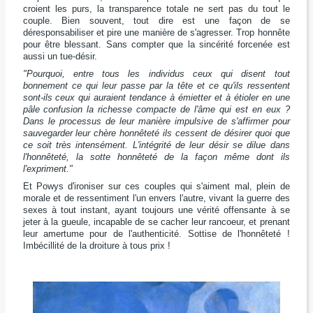
croient les purs, la transparence totale ne sert pas du tout le
couple. Bien souvent, tout dire est une façon de se
déresponsabiliser et pire une manière de s'agresser. Trop honnête
pour être blessant. Sans compter que la sincérité forcenée est
aussi un tue-désir.
"Pourquoi, entre tous les individus ceux qui disent tout
bonnement ce qui leur passe par la tête et ce qu'ils ressentent
sont-ils ceux qui auraient tendance à émietter et à étioler en une
pâle confusion la richesse compacte de l'âme qui est en eux ?
Dans le processus de leur manière impulsive de s'affirmer pour
sauvegarder leur chère honnêteté ils cessent de désirer quoi que
ce soit très intensément. L'intégrité de leur désir se dilue dans
l'honnêteté, la sotte honnêteté de la façon même dont ils
l'expriment."
Et Powys d'ironiser sur ces couples qui s'aiment mal, plein de
morale et de ressentiment l'un envers l'autre, vivant la guerre des
sexes à tout instant, ayant toujours une vérité offensante à se
jeter à la gueule, incapable de se cacher leur rancoeur, et prenant
leur amertume pour de l'authenticité. Sottise de l'honnêteté !
Imbécillité de la droiture à tous prix !