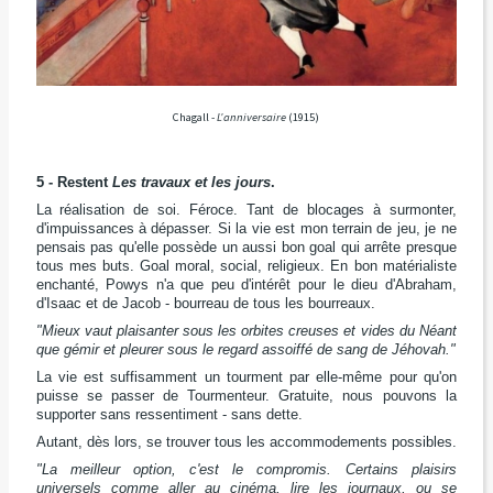
Chagall -
L'anniversaire
(1915)
5 - Restent
Les travaux et les jours
.
La réalisation de soi. Féroce. Tant de blocages à surmonter,
d'impuissances à dépasser. Si la vie est mon terrain de jeu, je ne
pensais pas qu'elle possède un aussi bon goal qui arrête presque
tous mes buts. Goal moral, social, religieux. En bon matérialiste
enchanté, Powys n'a que peu d'intérêt pour le dieu d'Abraham,
d'Isaac et de Jacob - bourreau de tous les bourreaux.
"Mieux vaut plaisanter sous les orbites creuses et vides du Néant
que gémir et pleurer sous le regard assoiffé de sang de Jéhovah."
La vie est suffisamment un tourment par elle-même pour qu'on
puisse se passer de Tourmenteur. Gratuite, nous pouvons la
supporter sans ressentiment - sans dette.
Autant, dès lors, se trouver tous les accommodements possibles.
"La meilleur option, c'est le compromis. Certains plaisirs
universels comme aller au cinéma, lire les journaux, ou se