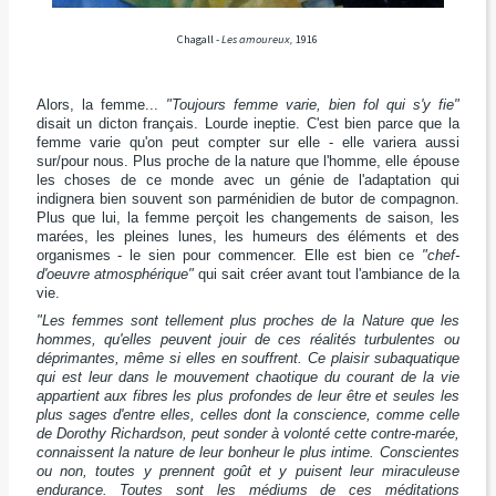
Chagall -
Les amoureux,
1916
Alors, la femme...
"Toujours femme varie, bien fol qui s'y fie"
disait un dicton français. Lourde ineptie. C'est bien parce que la
femme varie qu'on peut compter sur elle - elle variera aussi
sur/pour nous. Plus proche de la nature que l'homme, elle épouse
les choses de ce monde avec un génie de l'adaptation qui
indignera bien souvent son parménidien de butor de compagnon.
Plus que lui, la femme perçoit les changements de saison, les
marées, les pleines lunes, les humeurs des éléments et des
organismes - le sien pour commencer. Elle est bien ce
"chef-
d'oeuvre atmosphérique"
qui sait créer avant tout l'ambiance de la
vie.
"Les femmes sont tellement plus proches de la Nature que les
hommes, qu'elles peuvent jouir de ces réalités turbulentes ou
déprimantes, même si elles en souffrent. Ce plaisir subaquatique
qui est leur dans le mouvement chaotique du courant de la vie
appartient aux fibres les plus profondes de leur être et seules les
plus sages d'entre elles, celles dont la conscience, comme celle
de Dorothy Richardson, peut sonder à volonté cette contre-marée,
connaissent la nature de leur bonheur le plus intime. Conscientes
ou non, toutes y prennent goût et y puisent leur miraculeuse
endurance. Toutes sont les médiums de ces méditations