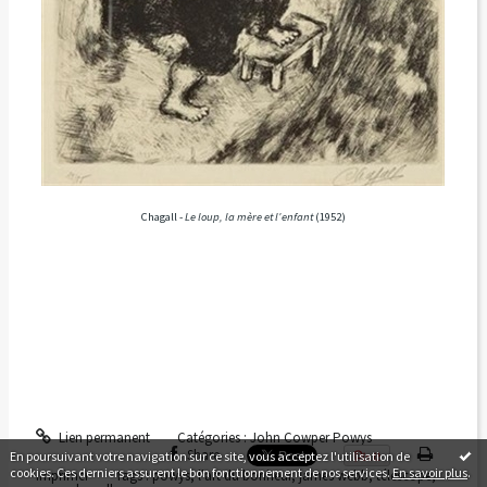
Chagall -
Le loup, la mère et l'enfant
(1952)
Lien permanent
Catégories :
John Cowper Powys
Share
En poursuivant votre navigation sur ce site, vous acceptez l'utilisation de
cookies. Ces derniers assurent le bon fonctionnement de nos services.
En savoir plus
.
Imprimer
Tags :
powys
,
l'art du bonheur
,
james webb
,
télescope
,