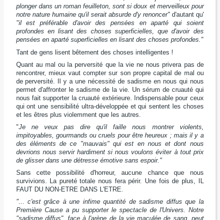
plonger dans un roman feuilleton, sont si doux et merveilleux pour
notre nature humaine qu'il serait absurde d'y renoncer"
d'autant qu'
"il est préférable d'avoir des pensées en aparté qui soient
profondes en lisant des choses superficielles, que d'avoir des
pensées en aparté superficielles en lisant des choses profondes."
Tant de gens lisent bêtement des choses intelligentes !
Quant au mal ou la perversité que la vie ne nous privera pas de
rencontrer, mieux vaut compter sur son propre capital de mal ou
de perversité. Il y a une nécessité de sadisme en nous qui nous
permet d'affronter le sadisme de la vie. Un sérum de cruauté qui
nous fait supporter la cruauté extérieure. Indispensable pour ceux
qui ont une sensibilité ultra-développée et qui sentent les choses
et les êtres plus violemment que les autres.
"
Je ne veux pas dire qu'il faille nous montrer violents,
impitoyables, gourmands ou cruels pour être heureux ; mais il y a
des éléments de ce "mauvais" qui est en nous et dont nous
devrions nous servir hardiment si nous voulons éviter à tout prix
de glisser dans une détresse émotive sans espoir."
Sans cette possibilité d'horreur, aucune chance que nous
survivions. La pureté totale nous fera périr. Une fois de plus, IL
FAUT DU NON-ETRE DANS L'ETRE.
"... c'est grâce à une infime quantité de sadisme diffus que la
Première Cause a pu supporter le spectacle de l'Univers. Notre
"sadisme diffus", face à l'arène de la vie maculée de sang, peut