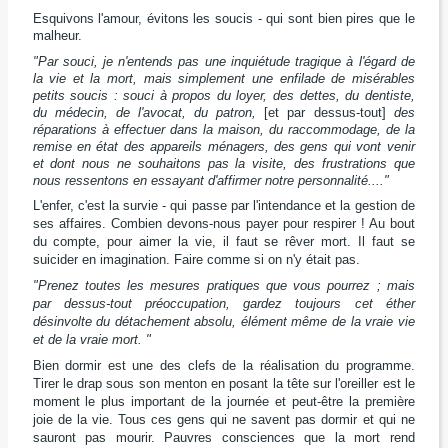
Esquivons l'amour, évitons les soucis - qui sont bien pires que le
malheur.
"Par souci, je n'entends pas une inquiétude tragique à l'égard de
la vie et la mort, mais simplement une enfilade de misérables
petits soucis : souci à propos du loyer, des dettes, du dentiste,
du médecin, de l'avocat, du patron,
[et par dessus-tout]
des
réparations à effectuer dans la maison, du raccommodage, de la
remise en état des appareils ménagers, des gens qui vont venir
et dont nous ne souhaitons pas la visite, des frustrations que
nous ressentons en essayant d'affirmer notre personnalité...."
L'enfer, c'est la survie - qui passe par l'intendance et la gestion de
ses affaires. Combien devons-nous payer pour respirer !
Au bout
du compte, pour aimer la vie, il faut se rêver mort. Il faut se
suicider en imagination. Faire comme si on n'y était pas.
"Prenez toutes les mesures pratiques que vous pourrez ; mais
par dessus-tout préoccupation, gardez toujours cet éther
désinvolte du détachement absolu, élément même de la vraie vie
et de la vraie mort. "
Bien dormir est une des clefs de la réalisation du programme.
Tirer le drap sous son menton en posant la tête sur l'oreiller est le
moment le plus important de la journée et peut-être la première
joie de la vie. Tous ces gens qui ne savent pas dormir et qui ne
sauront pas mourir. Pauvres consciences que la mort rend