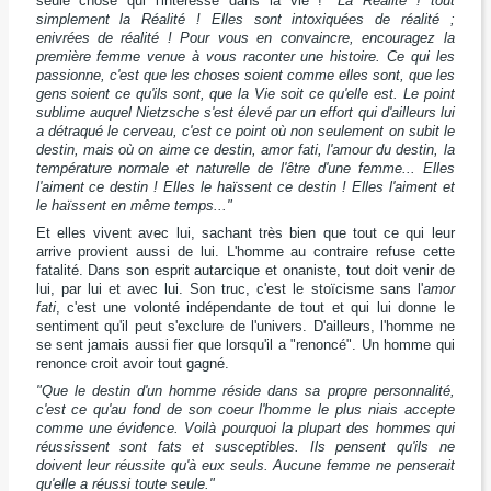
seule chose qui l'intéresse dans la vie !
"La Réalité ! tout
simplement la Réalité ! Elles sont intoxiquées de réalité ;
enivrées de réalité ! Pour vous en convaincre, encouragez la
première femme venue à vous raconter une histoire. Ce qui les
passionne, c'est que les choses soient comme elles sont, que les
gens soient ce qu'ils sont, que la Vie soit ce qu'elle est. Le point
sublime auquel Nietzsche s'est élevé par un effort qui d'ailleurs lui
a détraqué le cerveau, c'est ce point où non seulement on subit le
destin, mais où on aime ce destin, amor fati, l'amour du destin, la
température normale et naturelle de l'être d'une femme... Elles
l'aiment ce destin ! Elles le haïssent ce destin ! Elles l'aiment et
le haïssent en même temps..."
Et elles vivent avec lui, sachant très bien que tout ce qui leur
arrive provient aussi de lui. L'homme au contraire refuse cette
fatalité. Dans son esprit autarcique et onaniste, tout doit venir de
lui, par lui et avec lui. Son truc, c'est le stoïcisme sans l'
amor
fati
, c'est une volonté indépendante de tout et qui lui donne le
sentiment qu'il peut s'exclure de l'univers. D'ailleurs, l'homme ne
se sent jamais aussi fier que lorsqu'il a "renoncé". Un homme qui
renonce croit avoir tout gagné.
"Que le destin d'un homme réside dans sa propre personnalité,
c'est ce qu'au fond de son coeur l'homme le plus niais accepte
comme une évidence. Voilà pourquoi la plupart des hommes qui
réussissent sont fats et susceptibles. Ils pensent qu'ils ne
doivent leur réussite qu'à eux seuls. Aucune femme ne penserait
qu'elle a réussi toute seule."