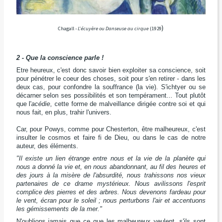
)
Chagall -
L'écuyère ou Danseuse au cirque
(1929
2 - Que la conscience parle !
Etre heureux, c'est donc savoir bien exploiter sa conscience, soit
pour pénétrer le coeur des choses, soit pour s'en retirer - dans les
deux cas, pour confondre la souffrance (la vie). S'ichtyer ou se
décarner selon ses possibilités et son tempérament... Tout plutôt
que l'
acédie
, cette forme de malveillance dirigée contre soi et qui
nous fait, en plus, trahir l'univers.
Car, pour Powys, comme pour Chesterton, être malheureux, c'est
insulter le cosmos et faire fi de Dieu, ou dans le cas de notre
auteur, des éléments.
"Il existe un lien étrange entre nous et la vie de la planète qui
nous a donné la vie et, en nous abandonnant, au fil des heures et
des jours à la misère de l'absurdité, nous trahissons nos vieux
partenaires de ce drame mystérieux. Nous avilissons l'esprit
complice des pierres et des arbres. Nous devenons fardeau pour
le vent, écran pour le soleil ; nous perturbons l'air et accentuons
les gémissements de la mer."
N'oublions jamais que ce que les malheureux veulent, s'ils sont