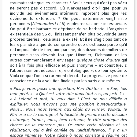
traumatisante que les charniers ? Seuls ceux qui n'ont pas vécu
ne seront pas d'accord. Où Kierkegaard dit-il que pour un
individu les événements intérieurs importent plus que les
événements extérieurs ? On peut exterminer vingt mille
personnes (
Allemandes I et II
) et pleurer sa soeur incestueuse.
On peut être barbare et déprimer de sa barbarie. L'angoisse
existentielle des SS qui finissent par n'en plus pouvoir de leurs
propres tueries, cela aussi a existé. Et il ne s’agit pas tant de
les « plaindre » que de comprendre que c’est aussi parce qu’il
est impossible de tuer, une par une, des dizaines de milliers de
personne sans devenir fou que Himmler, Eichmann et les
autres commencèrent à envisager
quelque chose d'autre
qui
soit à la fois plus efficace et plus anonyme – et constitue, s
l’aboutissement nécessaire, « ontologique », de leur système.
Voilà ce que l'on a si rarement décrit. La progressive prise de
conscience de la « solution finale » par les nazis eux-mêmes.
« Puis-je vous poser une question, Herr Doktor » - « Fais, fais
mon petit. » - « Quel est votre rôle dans tout ceci, au juste ? » -
« A Leland et moi, tu veux dire ? C’est un peu difficile à
expliquer. Nous n’avons pas une position bureaucratique.
Nous… Nous nous tenons aux côtés du Fürher. Vois-tu, le
Fürher a eu le courage et la lucidité de prendre cette décision
historique, fatale ; mais, bien entendu, le côté pratique des
choses ne le concerne pas. Or entre cette décision et sa
réalisation, qui a été confiée au Reichsführer-SS, il y a un
espace immense. Notre tâche à nous consiste à réduire cet