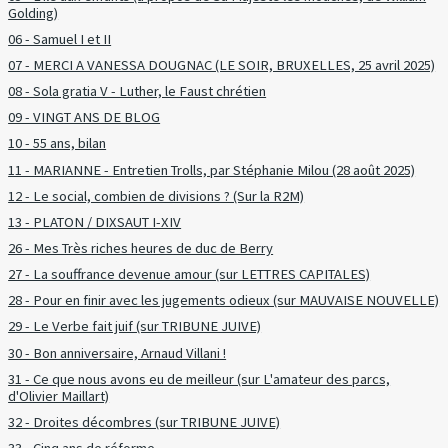
Golding)
06 - Samuel I et II
07 - MERCI A VANESSA DOUGNAC (LE SOIR, BRUXELLES, 25 avril 2025)
08 - Sola gratia V - Luther, le Faust chrétien
09 - VINGT ANS DE BLOG
10 - 55 ans, bilan
11 - MARIANNE - Entretien Trolls, par Stéphanie Milou (28 août 2025)
12 - Le social, combien de divisions ? (Sur la R2M)
13 - PLATON / DIXSAUT I-XIV
26 - Mes Très riches heures de duc de Berry
27 - La souffrance devenue amour (sur LETTRES CAPITALES)
28 - Pour en finir avec les jugements odieux (sur MAUVAISE NOUVELLE)
29 - Le Verbe fait juif (sur TRIBUNE JUIVE)
30 - Bon anniversaire, Arnaud Villani !
31 - Ce que nous avons eu de meilleur (sur L'amateur des parcs,
d'Olivier Maillart)
32 - Droites décombres (sur TRIBUNE JUIVE)