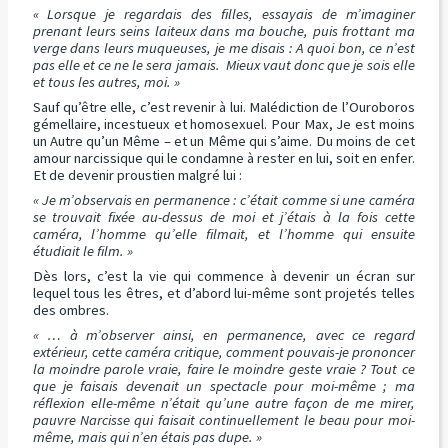
« Lorsque je regardais des filles, essayais de m’imaginer
prenant leurs seins laiteux dans ma bouche, puis frottant ma
verge dans leurs muqueuses, je me disais : A quoi bon, ce n’est
pas elle et ce ne le sera jamais. Mieux vaut donc que je sois elle
et tous les autres, moi. »
Sauf qu’être elle, c’est revenir à lui. Malédiction de l’Ouroboros
gémellaire, incestueux et homosexuel. Pour Max, Je est moins
un Autre qu’un Même – et un Même qui s’aime. Du moins de cet
amour narcissique qui le condamne à rester en lui, soit en enfer.
Et de devenir proustien malgré lui :
« Je m’observais en permanence : c’était comme si une caméra
se trouvait fixée au-dessus de moi et j’étais à la fois cette
caméra, l’homme qu’elle filmait, et l’homme qui ensuite
étudiait le film. »
Dès lors, c’est la vie qui commence à devenir un écran sur
lequel tous les êtres, et d’abord lui-même sont projetés telles
des ombres.
« … à m’observer ainsi, en permanence, avec ce regard
extérieur, cette caméra critique, comment pouvais-je prononcer
la moindre parole vraie, faire le moindre geste vraie ? Tout ce
que je faisais devenait un spectacle pour moi-même ; ma
réflexion elle-même n’était qu’une autre façon de me mirer,
pauvre Narcisse qui faisait continuellement le beau pour moi-
même, mais qui n’en étais pas dupe. »