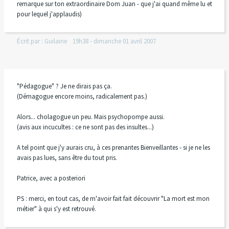
remarque sur ton extraordinaire Dom Juan - que j'ai quand même lu et
pour lequel j'applaudis)
Écrit par :
Guilaine
19h38
-
dimanche 01
avril 2007
"Pédagogue" ? Je ne dirais pas ça.
(Démagogue encore moins, radicalement pas.)
Alors... cholagogue un peu. Mais psychopompe aussi.
(avis aux incucultes : ce ne sont pas des insultes...)
A tel point que j'y aurais cru, à ces prenantes Bienveillantes - si je ne les
avais pas lues, sans être du tout pris.
Patrice, avec a posteriori
PS : merci, en tout cas, de m'avoir fait fait découvrir "La mort est mon
métier" à qui s'y est retrouvé.