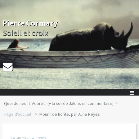
Pierre Cormary
Soleil et croix
Quoi de neuf ? Vebret ! (+ la soirée Jalons en commentaire)
Page d'accueil
Mourir de honte, par Alina Reyes
19h45
29
mars 2007