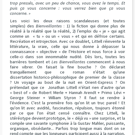
trop pressés, avec un peu de chance, vous avez le temps. Et
puis ça vous concerne : vous verrez bien que ça vous
concerne. »
Les voici les deux raisons scandaleuses (et toutes
simples) des
Bienveillantes
: 1) la fiction qui donne plus de
réalité à la réalité que la réalité, 2) l’emploi du « je » qui agit
comme un « tu » ou un « vous » et qui en défrise certains.
Recréation et introjection. Avec ce doublet, Littell réinvente la
littérature, la vraie, celle qui nous donne à dépasser la
connaissance « objective » de l'Histoire et nous force à voir
celle-ci dans son innommable nudité. Dès lors, toutes les
barrières tombent et
Les Bienveillantes
commencent à nous
faire vibrer. On faisait la fine bouche ? On déclarait
tranquillement que ce roman n'était qu'une
dissertation historico-philosophique de premier de la classe
? Un voyage au bout de la nuit en Orient-Express ? On
prétendait que ce Jonathan Littell n'était rien d'autre qu'un
« best of » de Robert Merle + Hannah Arendt + Primo Lévi +
George Steiner + William Styron ? Il faut se rendre à
l'évidence. C'est la première fois qu'on lit un truc pareil ! Et
qu'on lit avec avidité, fascination, répulsion, toujours étonné
par ce que l'on était censé connaître. Chez Littell, le
stéréotype devient prototype, le « déjà vu » une surprise, et la
compile une savante symphonie à la Gustav Mahler, puissante,
organique, obsédante... Parfois trop longue mais dont on se
rend compte que les longueurs participent aussi à la narration,