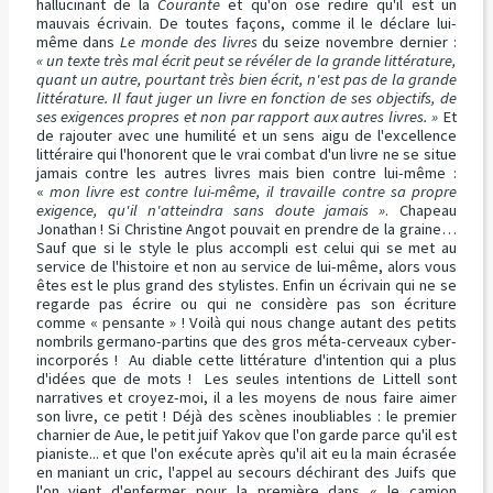
hallucinant de la
Courante
et qu'on ose redire qu'il est un
mauvais écrivain. De toutes façons, comme il le déclare lui-
même dans
Le monde des livres
du seize novembre dernier :
« un texte très mal écrit peut se révéler de la grande littérature,
quant un autre, pourtant très bien écrit, n'est pas de la grande
littérature. Il faut juger un livre en fonction de ses objectifs, de
ses exigences propres et non par rapport aux autres livres. »
Et
de rajouter avec une humilité et un sens aigu de l'excellence
littéraire qui l'honorent que le vrai combat d'un livre ne se situe
jamais contre les autres livres mais bien contre lui-même :
«
mon livre est contre lui-même, il travaille contre sa propre
exigence, qu'il n'atteindra sans doute jamais »
. Chapeau
Jonathan ! Si Christine Angot pouvait en prendre de la graine…
Sauf que si le style le plus accompli est celui qui se met au
service de l'histoire et non au service de lui-même, alors vous
êtes est le plus grand des stylistes. Enfin un écrivain qui ne se
regarde pas écrire ou qui ne considère pas son écriture
comme « pensante » ! Voilà qui nous change autant des petits
nombrils germano-partins que des gros méta-cerveaux cyber-
incorporés ! Au diable cette littérature d'intention qui a plus
d'idées que de mots ! Les seules intentions de Littell sont
narratives et croyez-moi, il a les moyens de nous faire aimer
son livre, ce petit ! Déjà des scènes inoubliables : le premier
charnier de Aue, le petit juif Yakov que l'on garde parce qu'il est
pianiste... et que l'on exécute après qu'il ait eu la main écrasée
en maniant un cric, l'appel au secours déchirant des Juifs que
l'on vient d'enfermer pour la première dans « le camion