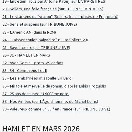
19 - Entretien Trolls par Antoine Katerji sur LIVR'ARBITRES
20 - Sollers, une folie française (sur LETTRES CAPITALES)
21 - Le vrai sens du "vrai où" (Sollers, les surprises de Fragonard)
22 - Sens et suspens (sur TRIBUNE JUIVE)
23 - L'Amen d'AN (dans la R2M)
24 - "Laisser couler, baignoire" (Suite Sollers 20)
25 - Savoir croire (sur TRIBUNE JUIVE)
26 - 31 - HAMLET EN MARS
32 - Avec Gemini : prots. VS cathos
33 - 34 - Corinthiens I et II
35 - Les embardées d'Isabelle Elli Bard
36 - Miracle et merveille du roman, d'après Lakis Proguidis
37 - 25 ans de musée et 900ème note.
38 - Nos Aimées (sur L'Âge d'homme, de Michel Leiris)
39 - Valeureux comme un Juif en France (sur TRIBUNE JUIVE)
HAMLET EN MARS 2026