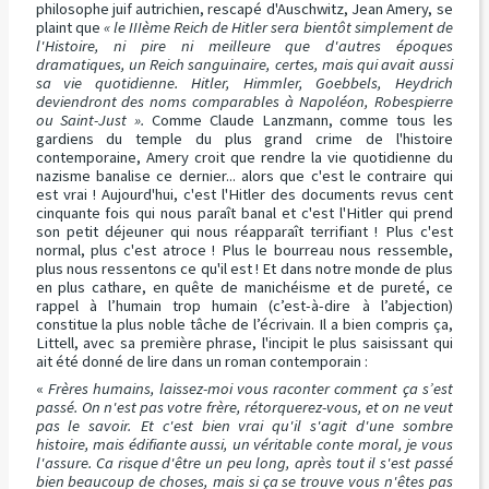
philosophe juif autrichien, rescapé d'Auschwitz, Jean Amery, se
plaint que
« le IIIème Reich de Hitler sera bientôt simplement de
l'Histoire, ni pire ni meilleure que d'autres époques
dramatiques, un Reich sanguinaire, certes, mais qui avait aussi
sa vie quotidienne. Hitler, Himmler, Goebbels, Heydrich
deviendront des noms comparables à Napoléon, Robespierre
ou Saint-Just ».
Comme Claude Lanzmann, comme tous les
gardiens du temple du plus grand crime de l'histoire
contemporaine, Amery croit que rendre la vie quotidienne du
nazisme banalise ce dernier... alors que c'est le contraire qui
est vrai ! Aujourd'hui, c'est l'Hitler des documents revus cent
cinquante fois qui nous paraît banal et c'est l'Hitler qui prend
son petit déjeuner qui nous réapparaît terrifiant ! Plus c'est
normal, plus c'est atroce ! Plus le bourreau nous ressemble,
plus nous ressentons ce qu'il est ! Et dans notre monde de plus
en plus cathare, en quête de manichéisme et de pureté, ce
rappel à l’humain trop humain (c’est-à-dire à l’abjection)
constitue la plus noble tâche de l’écrivain. Il a bien compris ça,
Littell, avec sa première phrase, l'incipit le plus saisissant qui
ait été donné de lire dans un roman contemporain :
«
Frères humains, laissez-moi vous raconter comment ça s’est
passé. On n'est pas votre frère, rétorquerez-vous, et on ne veut
pas le savoir. Et c'est bien vrai qu'il s'agit d'une sombre
histoire, mais édifiante aussi, un véritable conte moral, je vous
l'assure. Ca risque d'être un peu long, après tout il s'est passé
bien beaucoup de choses, mais si ça se trouve vous n'êtes pas