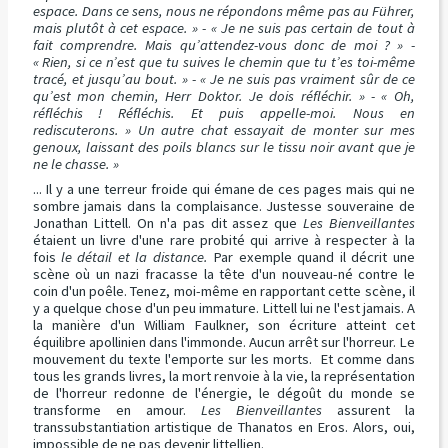
espace. Dans ce sens, nous ne répondons même pas au Führer,
mais plutôt à cet espace. » - « Je ne suis pas certain de tout à
fait comprendre. Mais qu’attendez-vous donc de moi ? » -
« Rien, si ce n’est que tu suives le chemin que tu t’es toi-même
tracé, et jusqu’au bout. » - « Je ne suis pas vraiment sûr de ce
qu’est mon chemin, Herr Doktor. Je dois réfléchir. » - « Oh,
réfléchis ! Réfléchis. Et puis appelle-moi. Nous en
rediscuterons. » Un autre chat essayait de monter sur mes
genoux, laissant des poils blancs sur le tissu noir avant que je
ne le chasse. »
... Il y a une terreur froide qui émane de ces pages mais qui ne
sombre jamais dans la complaisance. Justesse souveraine de
Jonathan Littell. On n'a pas dit assez que
Les Bienveillantes
étaient un livre d'une rare probité qui arrive à respecter à la
fois
le détail et la distance.
Par exemple quand il décrit une
scène où un nazi fracasse la tête d'un nouveau-né contre le
coin d'un poêle. Tenez, moi-même en rapportant cette scène, il
y a quelque chose d'un peu immature. Littell lui ne l'est jamais. A
la manière d'un William Faulkner, son écriture atteint cet
équilibre apollinien dans l'immonde. Aucun arrêt sur l'horreur. Le
mouvement du texte l'emporte sur les morts. Et comme dans
tous les grands livres, la mort renvoie à la vie, la représentation
de l'horreur redonne de l'énergie, le dégoût du monde se
transforme en amour.
Les Bienveillantes
assurent la
transsubstantiation artistique de Thanatos en Eros. Alors, oui,
impossible de ne pas devenir littellien.