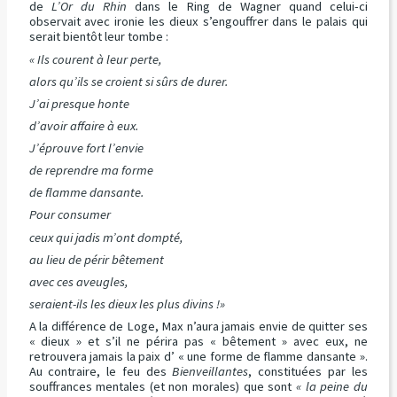
de
L’Or du Rhin
dans le Ring de Wagner quand celui-ci
observait avec ironie les dieux s’engouffrer dans le palais qui
serait bientôt leur tombe :
« Ils courent à leur perte,
alors qu’ils se croient si sûrs de durer.
J’ai presque honte
d’avoir affaire à eux.
J’éprouve fort l’envie
de reprendre ma forme
de flamme dansante.
Pour consumer
ceux qui jadis m’ont dompté,
au lieu de périr bêtement
avec ces aveugles,
seraient-ils les dieux les plus divins !»
A la différence de Loge, Max n’aura jamais envie de quitter ses
« dieux » et s’il ne périra pas « bêtement » avec eux, ne
retrouvera jamais la paix d’ « une forme de flamme dansante ».
Au contraire, le feu des
Bienveillantes
, constituées par les
souffrances mentales (et non morales) que sont
« la peine du