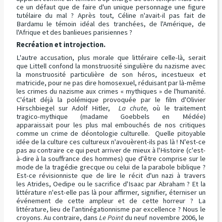
ce un défaut que de faire d'un unique personnage une figure
tutélaire du mal ? Après tout, Céline n'avait-il pas fait de
Bardamu le témoin idéal des tranchées, de l'Amérique, de
l'Afrique et des banlieues parisiennes ?
Recréation et introjection.
L'autre accusation, plus morale que littéraire celle-là, serait
que Littell confond la monstruosité singulière du nazisme avec
la monstruosité particulière de son héros, incestueux et
matricide, pour ne pas dire homosexuel, réduisant par là-même
les crimes du nazisme aux crimes « mythiques » de l'humanité.
C'était déjà la polémique provoquée par le film d'Olivier
Hirschbiegel sur Adolf Hitler,
La chute,
où le traitement
tragico-mythique (madame Goebbels en Médée)
apparaissait pour les plus mal embouchés de nos critiques
comme un crime de déontologie culturelle. Quelle pitoyable
idée de la culture ces cultureux n'avouèrent-ils pas là ! N'est-ce
pas au contraire ce qui peut arriver de mieux à l'Histoire (c'est-
à-dire à la souffrance des hommes) que d'être comprise sur le
mode de la tragédie grecque ou celui de la parabole biblique ?
Est-ce révisionniste que de lire le récit d'un nazi à travers
les Atrides, Oedipe ou le sacrifice d'Isaac par Abraham ? Et la
littérature n'est-elle pas là pour affirmer, signifier, éterniser un
événement de cette ampleur et de cette horreur ? La
littérature, lieu de l'antinégationnisme par excellence ? Nous le
croyons. Au contraire, dans
Le Point
du neuf novembre 2006, le