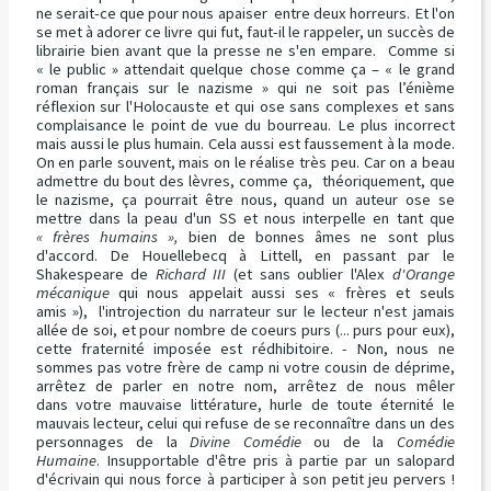
ne serait-ce que pour nous apaiser entre deux horreurs. Et l'on
se met à adorer ce livre qui fut, faut-il le rappeler, un succès de
librairie bien avant que la presse ne s'en empare. Comme si
« le public » attendait quelque chose comme ça – « le grand
roman français sur le nazisme » qui ne soit pas l’énième
réflexion sur l'Holocauste et qui ose sans complexes et sans
complaisance le point de vue du bourreau. Le plus incorrect
mais aussi le plus humain. Cela aussi est faussement à la mode.
On en parle souvent, mais on le réalise très peu. Car on a beau
admettre du bout des lèvres, comme ça, théoriquement, que
le nazisme, ça pourrait être nous, quand un auteur ose se
mettre dans la peau d'un SS et nous interpelle en tant que
« frères humains »,
bien de bonnes âmes ne sont plus
d'accord. De Houellebecq à Littell, en passant par le
Shakespeare de
Richard III
(et sans oublier l'Alex
d'Orange
mécanique
qui nous appelait aussi ses « frères et seuls
amis »), l'introjection du narrateur sur le lecteur n'est jamais
allée de soi, et pour nombre de coeurs purs (... purs pour eux),
cette fraternité imposée est rédhibitoire. - Non, nous ne
sommes pas votre frère de camp ni votre cousin de déprime,
arrêtez de parler en notre nom, arrêtez de nous mêler
dans votre mauvaise littérature, hurle de toute éternité le
mauvais lecteur, celui qui refuse de se reconnaître dans un des
personnages de la
Divine Comédie
ou de la
Comédie
Humaine
. Insupportable d'être pris à partie par un salopard
d'écrivain qui nous force à participer à son petit jeu pervers !