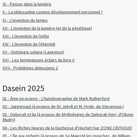
IX - Penser dans la lumière
X - La philosophie comme développement personnel ?
XI - L'invention du temps
XII - L'invention de la lumière (et de la génétique)
XIII - L'invention de l'infini
XIV - L'invention de l'éternité
XV - Ontologie solaire (Lawrence)
XVI - Les terminaisons éclairs du livre V
XVII - Problèmes deleuziens 2
Dasein 2025
01 - Âme en propre - L'Autobiographie de Mark Rutherford
02 - Jaggernaut (à propos de Dr Jekyll et M. Hyde, de Stevenson.)
03 - Deborah et lui (à propos de Mythologies de Deborah Kerr, d'Olivier
Mudry)
04 - Les Riches heures de la Duchesse d'Hochet (sur ZONE CRITIQUE)
05 - L'île aux enfants (à propos de Sa Majesté les mouches, de William