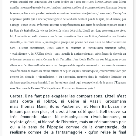
avaient autorité sur la question. Au risque de dire un « gros mot », ces
Bienveillantes
sont à leur
manière le roman d'une
génération
, la nôtre, la mienne, celle qui a commencé à se débarrasser de tout
le sacré que l'on a mis pendant soixante ans autour de cette affaire (Adorno, Lanzmann). C'est qu'on
ne pouvait parler que d'une façon religieuse de la Shoah. Surtout pas de blague, pas d'oeuvre, pas
d'image - c'était le seul événement interdit de représentation. Des films ébranlèrent ce pesant credo :
La liste de Schindler, La vie est belle
et
La chute
déjà citée. Littell est dans cette tendance. Avec
lui, Auschwitz est enfin devenue une fiction, oserait-on dire - une fiction, c'est-à-dire une histoire
éternelle, « un conte moral », une tragédie grecque, un poème de Celan. Loin de diluer le nazisme
dans l'histoire indifférente, Littell assure au contraire la transmission artistique idéale,
« eschyléenne », du XXIème siècle - sans laquelle le nazisme risquait précisément de devenir un
événement comme un autre. Comme le dit l'excellent Jean-Louis Kuffer sur son blog, nous avons
affaire avec
Les Bienveillantes
avec
« un changement de registre mémoriel ».
Le devoir de mémoire
sera désormais de moins en moins officiel et de plus en plus romanesque et, contrairement à ce que
pensent les nigauds « vingtièmistes » du sanctuaire, trouvera dans la recréation littéraire ou
cinématographique sa pérennité. Il en fut toujours ainsi : qui se rappellerait de la guerre d'Espagne
sans
Guernica
de Picasso ? Ou Napoléon en Russie sans
Guerre et paix
?
Certes, il ne faut pas exagérer les comparaisons. Littell n'est
sans doute ni Tolstoï, ni Céline ni Vassili Grossmann
mais Thomas Mann, Boris Pasternak et Henri Barbusse ne
le sont pas non plus, et c'est à leur côté que Littell trouve sa
très éminente place. Ni métaphysicien révolutionnaire, ni
styliste génial, ni blessé de l'histoire, mais un récitant hors pair
qui a le sens de l'épopée comme de la dramaturgie, du
réalisme comme de la fantasmagorie - qu'on relise le final