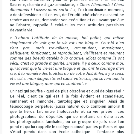
Saurer », chambre à gaz ambulante,
« Chers Allemands ! Chers
Allemands ! Laissez-nous sortir ! »
, l'extraordinaire moment,
« dostoïevskien » s'il en est, de l'érudit tchétchène qui vient se
rendre aux nazis, demander son exécution et qui avant que Aue
ne l'abatte, rappelle à celui-ci les trois attitudes possibles
devant la vie :
« D'abord l'attitude de la massa, hoï polloï, qui refuse
simplement de voir que la vie est une blague. Ceux-là n'en
rient pas, mais travaillent, accumulent, mastiquent,
défèquent, forniquent, se reproduisent, vieillissent et meurent
comme des boeufs attelés à la charrue, idiots comme ils ont
vécu. C'est la grande majorité. Ensuite, il y a ceux, comme moi,
qui savent que la vie est une blague et qui ont le courage d'en
rire, à la manière des taoïstes ou de votre Juif. Enfin, il y a ceux,
et c'est si mon diagnostic est exact votre cas, qui savent que la
vie est une blague, mais qui en souffrent. »
Un nazi qui souffre - quoi de plus obscène et quoi de plus réel ?
Le réel, c'est ce qui est à la fois évident et scandaleux,
immanent et immonde, tautologique et singulier. Ainsi du
télescopage perpétuel (aussi naturel qu'o combien amoral !)
que le héros fait entre l'holocauste et sa vie privée : ces
photographies de déportés qui se mettent en écho avec
les photographies familiales, ou ce groupe de juifs que l'on
pend et qui lui rappelle le collégien abusé par les prêtres et qui
s'était pendu dans son école catholique - l'enfance plus