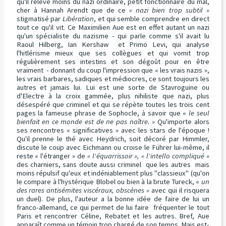
qu'il relève moins du nazi ordinaire, petit fonctionnaire du mal,
cher à Hannah Arendt que de ce
« nazi bien trop subtil »
stigmatisé par
Libération
, et qui semble comprendre en direct
tout ce qu'il vit. Ce Maximilien Aue est en effet autant un nazi
qu'un spécialiste du nazisme - qui parle comme s'il avait lu
Raoul Hilberg, Ian Kershaw et Primo Levi, qui analyse
l'hitlérisme mieux que ses collègues et qui vomit trop
régulièrement ses intestins et son dégoût pour en être
vraiment - donnant du coup l'impression que « les vrais nazis »,
les vrais barbares, sadiques et médiocres, ce sont toujours les
autres et jamais lui. Lui est une sorte de Stavroguine ou
d'Electre à la croix gammée, plus nihiliste que nazi, plus
désespéré que criminel et qui se répète toutes les trois cent
pages la fameuse phrase de Sophocle, à savoir que «
le seul
bienfait en ce monde est de ne pas naître. »
Qu'importe alors
ses rencontres « significatives » avec les stars de l'époque !
Qu'il prenne le thé avec Heydrich, soit décoré par Himmler,
discute le coup avec Eichmann ou croise le Führer lui-même, il
reste « l'étranger » de
« l'équarrissoir »,
« l'intello compliqué »
des charniers, sans doute aussi criminel que les autres mais
moins répulsif qu'eux et indéniablement plus "classieux" (qu'on
le compare à l'hystérique Blobel ou bien à la brute Tureck, «
un
des rares antisémites viscéraux, obscènes »
avec qui il risquera
un duel). De plus, l'auteur a la bonne idée de faire de lui un
franco-allemand, ce qui permet de lui faire fréquenter le tout
Paris et rencontrer Céline, Rebatet et les autres. Bref, Aue
apparaît comme un témoin trop chargé de son temps. Mais est-