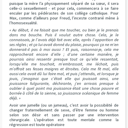
puisque la mère l’a physiquement séparé de sa sœur, il sera
celle-ci sexuellement - et pour cela, commencera à se faire
enculer par les pédérastes de son collège catholique. Pour
Max, comme d’ailleurs pour Freud, l’inceste contrarié mène à
l’homosexualité.
« Au début, il ne faisait que me toucher, ou bien je le prenais
dans ma bouche. Puis il voulut autre chose. Cela, je le
connaissais, je l’avais déjà fait avec elle, après l’apparition de
ses règles ; et ça lui avait donné du plaisir, pourquoi ça ne m’en
donnerait-il pas à moi aussi ? Et puis, raisonnai-je, cela me
rapprocherait encore d’elle ; d’une certaine manière, je
pourrais ainsi ressentir presque tout ce qu’elle ressentait,
lorsqu’elle me touchait, m’embrassait, me léchait, puis
m’offrait ses fesses maigres et étroites. Cela me fit mal, elle
aussi cela avait dû lui faire mal, et puis j’attendis, et lorsque je
jouis, j’imaginai que c’était elle qui jouissait ainsi, une
jouissance fulgurante, déchirante, j’en arrivais presque à
oublier à quel point ma jouissance était une chose pauvre et
bornée à côté de la sienne, sa jouissance océanique de femme
déjà. »
Avoir une jumelle (ou un jumeau), c’est avoir la possibilité de
changer fraternellement de sexe, d’être femme ou homme
selon son désir et sans passer par une intervention
chirurgicale. L’opération est toute mentale comme la
régression est toute opératoire