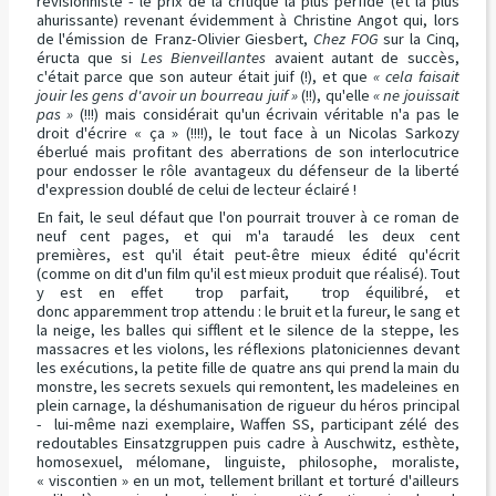
révisionniste - le prix de la critique la plus perfide (et la plus
ahurissante) revenant évidemment à Christine Angot qui, lors
de l'émission de Franz-Olivier Giesbert,
Chez FOG
sur la Cinq,
éructa que si
Les Bienveillantes
avaient autant de succès,
c'était parce que son auteur était juif (!), et que
« cela faisait
jouir les gens d'avoir un bourreau juif »
(!!), qu'elle
« ne jouissait
pas »
(!!!) mais considérait qu'un écrivain véritable n'a pas le
droit d'écrire « ça » (!!!!), le tout face à un Nicolas Sarkozy
éberlué mais profitant des aberrations de son interlocutrice
pour endosser le rôle avantageux du défenseur de la liberté
d'expression doublé de celui de lecteur éclairé !
En fait, le seul défaut que l'on pourrait trouver à ce roman de
neuf cent pages, et qui m'a taraudé les deux cent
premières, est qu'il était peut-être mieux édité qu'écrit
(comme on dit d'un film qu'il est mieux produit que réalisé). Tout
y est en effet trop parfait, trop équilibré, et
donc apparemment trop attendu : le bruit et la fureur, le sang et
la neige, les balles qui sifflent et le silence de la steppe, les
massacres et les violons, les réflexions platoniciennes devant
les exécutions, la petite fille de quatre ans qui prend la main du
monstre, les secrets sexuels qui remontent, les madeleines en
plein carnage, la déshumanisation de rigueur du héros principal
- lui-même nazi exemplaire, Waffen SS, participant zélé des
redoutables Einsatzgruppen puis cadre à Auschwitz, esthète,
homosexuel, mélomane, linguiste, philosophe, moraliste,
« viscontien » en un mot, tellement brillant et torturé d'ailleurs