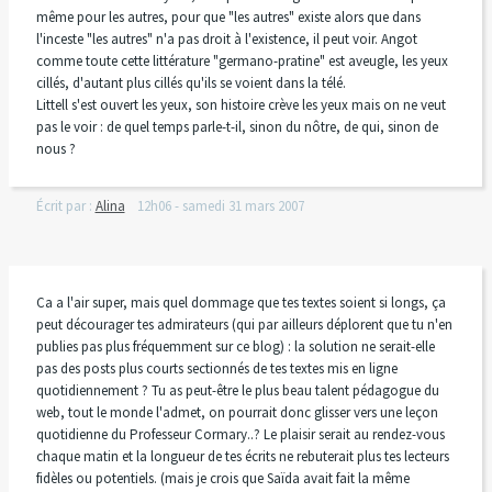
même pour les autres, pour que "les autres" existe alors que dans
l'inceste "les autres" n'a pas droit à l'existence, il peut voir. Angot
comme toute cette littérature "germano-pratine" est aveugle, les yeux
cillés, d'autant plus cillés qu'ils se voient dans la télé.
Littell s'est ouvert les yeux, son histoire crève les yeux mais on ne veut
pas le voir : de quel temps parle-t-il, sinon du nôtre, de qui, sinon de
nous ?
Écrit par :
Alina
12h06
-
samedi 31
mars 2007
Ca a l'air super, mais quel dommage que tes textes soient si longs, ça
peut décourager tes admirateurs (qui par ailleurs déplorent que tu n'en
publies pas plus fréquemment sur ce blog) : la solution ne serait-elle
pas des posts plus courts sectionnés de tes textes mis en ligne
quotidiennement ? Tu as peut-être le plus beau talent pédagogue du
web, tout le monde l'admet, on pourrait donc glisser vers une leçon
quotidienne du Professeur Cormary..? Le plaisir serait au rendez-vous
chaque matin et la longueur de tes écrits ne rebuterait plus tes lecteurs
fidèles ou potentiels. (mais je crois que Saïda avait fait la même