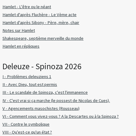
Hamlet - L'être ou le néant
Hamlet d'après Fluchère - Le Vème acte
Hamlet d'après Sibony - Père, mère, chair
Notes sur Hamlet
Shakespeare, septième merveille du monde
Hamlet en répliques
Deleuze - Spinoza 2026
I - Problèmes deleuziens 1
II - Avec Dieu, tout est permis
III - Le scandale de Spinoza, c'est l'immanence
IV - C'est vrai si ça marche (le possest de Nicolas de Cues).
V - Agencements masochistes (Rousseau)
VI - Comment vous vivez-vous ? A la Descartes ou à la Spinoza ?
VII - Contre le symbolique
VIII - Qu'est-ce qu'un état ?