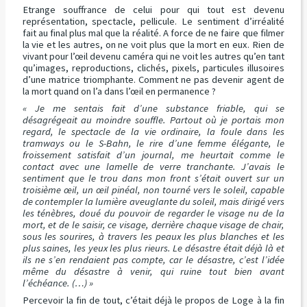
Etrange souffrance de celui pour qui tout est devenu
représentation, spectacle, pellicule. Le sentiment d’irréalité
fait au final plus mal que la réalité. A force de ne faire que filmer
la vie et les autres, on ne voit plus que la mort en eux. Rien de
vivant pour l’œil devenu caméra qui ne voit les autres qu’en tant
qu’images, reproductions, clichés, pixels, particules illusoires
d’une matrice triomphante. Comment ne pas devenir agent de
la mort quand on l’a dans l’œil en permanence ?
« Je me sentais fait d’une substance friable, qui se
désagrégeait au moindre souffle. Partout où je portais mon
regard, le spectacle de la vie ordinaire, la foule dans les
tramways ou le S-Bahn, le rire d’une femme élégante, le
froissement satisfait d’un journal, me heurtait comme le
contact avec une lamelle de verre tranchante. J’avais le
sentiment que le trou dans mon front s’était ouvert sur un
troisième œil, un œil pinéal, non tourné vers le soleil, capable
de contempler la lumière aveuglante du soleil, mais dirigé vers
les ténèbres, doué du pouvoir de regarder le visage nu de la
mort, et de le saisir, ce visage, derrière chaque visage de chair,
sous les sourires, à travers les peaux les plus blanches et les
plus saines, les yeux les plus rieurs. Le désastre était déjà là et
ils ne s’en rendaient pas compte, car le désastre, c’est l’idée
même du désastre à venir, qui ruine tout bien avant
l’échéance. (…) »
Percevoir la fin de tout, c’était déjà le propos de Loge à la fin