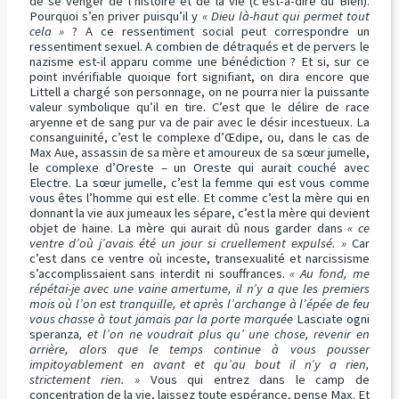
de se venger de l’histoire et de la vie (c’est-à-dire du Bien).
Pourquoi s’en priver puisqu’il y
« Dieu là-haut qui permet tout
cela »
? A ce ressentiment social peut correspondre un
ressentiment sexuel. A combien de détraqués et de pervers le
nazisme est-il apparu comme une bénédiction ? Et si, sur ce
point invérifiable quoique fort signifiant, on dira encore que
Littell a chargé son personnage, on ne pourra nier la puissante
valeur symbolique qu’il en tire. C’est que le délire de race
aryenne et de sang pur va de pair avec le désir incestueux. La
consanguinité, c’est le complexe d’Œdipe, ou, dans le cas de
Max Aue, assassin de sa mère et amoureux de sa sœur jumelle,
le complexe d’Oreste – un Oreste qui aurait couché avec
Electre. La sœur jumelle, c’est la femme qui est vous comme
vous êtes l’homme qui est elle. Et comme c’est la mère qui en
donnant la vie aux jumeaux les sépare, c’est la mère qui devient
objet de haine. La mère qui aurait dû nous garder dans
« ce
ventre d’où j’avais été un jour si cruellement expulsé. »
Car
c’est dans ce ventre où inceste, transexualité et narcissisme
s’accomplissaient sans interdit ni souffrances.
« Au fond, me
répétai-je avec une vaine amertume, il n’y a que les premiers
mois où l’on est tranquille, et après l’archange à l’épée de feu
vous chasse à tout jamais par la porte marquée
Lasciate ogni
speranza
, et l’on ne voudrait plus qu’ une chose, revenir en
arrière, alors que le temps continue à vous pousser
impitoyablement en avant et qu’au bout il n’y a rien,
strictement rien. »
Vous qui entrez dans le camp de
concentration de la vie, laissez toute espérance, pense Max. Et