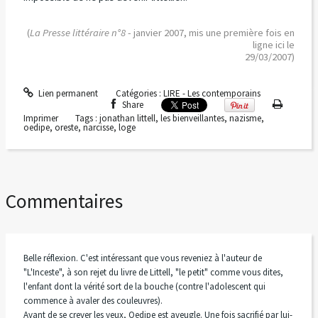
(
La Presse littéraire n°8
- janvier 2007, mis une première fois en
ligne ici le
29/03/2007)
Lien permanent
Catégories :
LIRE - Les contemporains
Share
Imprimer
Tags :
jonathan littell
,
les bienveillantes
,
nazisme
,
oedipe
,
oreste
,
narcisse
,
loge
Commentaires
Belle réflexion. C'est intéressant que vous reveniez à l'auteur de
"L'Inceste", à son rejet du livre de Littell, "le petit" comme vous dites,
l'enfant dont la vérité sort de la bouche (contre l'adolescent qui
commence à avaler des couleuvres).
Avant de se crever les yeux, Oedipe est aveugle. Une fois sacrifié par lui-