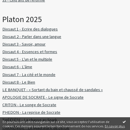
33 - Cinq ans de réforme
Platon 2025
Dixsaut 1 - Ecrire des dialogues
Dixsaut 2 - Parler dans une langue
Dixsaut 3 - Savoir, amour
Dixsaut 4 - Essences et formes
Dixsaut 5 - L'un et le multiple
Dixsaut 6 - L'âme
Dixsaut 7 - La cité et le monde
Dixsaut 8 - Le Bien
LE BANQUET - « Sortant du bain et chaussé de sandales »
APOLOGIE DE SOCRATE - Le signe de Socrate
CRITON - Le songe de Socrate
PHEDON - La reprise de Socrate
THÉÉTÈTE - La chasse au Snark
En poursuivant votre navigation sur ce site, vous acceptez l'utilisation de
cookies. Ces derniers assurent le bon fonctionnement de nos services.
En savoir plus
.
PARMENIDE - La quadrature du cercle