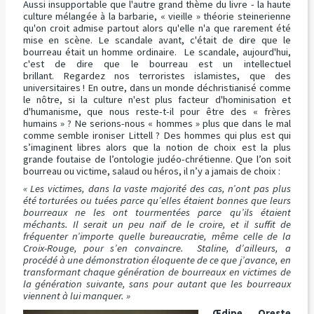
Aussi insupportable que l'autre grand thème du livre - la haute
culture mélangée à la barbarie, « vieille » théorie steinerienne
qu'on croit admise partout alors qu'elle n'a que rarement été
mise en scène. Le scandale avant, c'était de dire que le
bourreau était un homme ordinaire. Le scandale, aujourd'hui,
c'est de dire que le bourreau est un intellectuel
brillant. Regardez nos terroristes islamistes, que des
universitaires ! En outre, dans un monde déchristianisé comme
le nôtre, si la culture n'est plus facteur d'hominisation et
d'humanisme, que nous reste-t-il pour être des « frères
humains » ? Ne serions-nous « hommes » plus que dans le mal
comme semble ironiser Littell ? Des hommes qui plus est qui
s’imaginent libres alors que la notion de choix est la plus
grande foutaise de l’ontologie judéo-chrétienne. Que l’on soit
bourreau ou victime, salaud ou héros, il n’y a jamais de choix :
« Les victimes, dans la vaste majorité des cas, n’ont pas plus
été torturées ou tuées parce qu’elles étaient bonnes que leurs
bourreaux ne les ont tourmentées parce qu’ils étaient
méchants. Il serait un peu naïf de le croire, et il suffit de
fréquenter n’importe quelle bureaucratie, même celle de la
Croix-Rouge, pour s’en convaincre. Staline, d’ailleurs, a
procédé à une démonstration éloquente de ce que j’avance, en
transformant chaque génération de bourreaux en victimes de
la génération suivante, sans pour autant que les bourreaux
viennent à lui manquer. »
Œdipe, Oreste