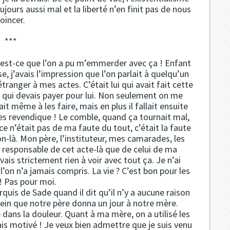
jours aussi mal et la liberté n’en finit pas de nous
oincer.
***
’est-ce que l’on a pu m’emmerder avec ça ! Enfant
, j’avais l’impression que l’on parlait à quelqu’un
ranger à mes actes. C’était lui qui avait fait cette
i qui devais payer pour lui. Non seulement on me
 même à les faire, mais en plus il fallait ensuite
es revendique ! Le comble, quand ça tournait mal,
ce n’était pas de ma faute du tout, c’était la faute
on-là. Mon père, l’instituteur, mes camarades, les
us responsable de cet acte-là que de celui de ma
vais strictement rien à voir avec tout ça. Je n’ai
 l’on n’a jamais compris. La vie ? C’est bon pour les
! Pas pour moi.
rquis de Sade quand il dit qu’il n’y a aucune raison
ein que notre père donna un jour à notre mère.
 dans la douleur. Quant à ma mère, on a utilisé les
étais motivé ! Je veux bien admettre que je suis venu