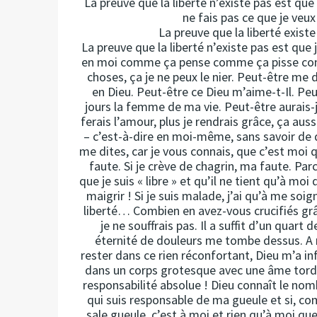
La preuve que la liberté n’existe pas est que
ne fais pas ce que je veux 
La preuve que la liberté existe 
La preuve que la liberté n’existe pas est que j
en moi comme ça pense comme ça pisse comme
choses, ça je ne peux le nier. Peut-être me 
en Dieu. Peut-être ce Dieu m’aime-t-Il. Peu
jours la femme de ma vie. Peut-être aurais-je 
ferais l’amour, plus je rendrais grâce, ça aussi
– c’est-à-dire en moi-même, sans savoir de qui
me dites, car je vous connais, que c’est moi qui
faute. Si je crève de chagrin, ma faute. Parc
que je suis « libre » et qu’il ne tient qu’à moi 
maigrir ! Si je suis malade, j’ai qu’à me soigne
liberté… Combien en avez-vous crucifiés grâce 
je ne souffrais pas. Il a suffit d’un quart
éternité de douleurs me tombe dessus. A 
rester dans ce rien réconfortant, Dieu m’a inf
dans un corps grotesque avec une âme tordue
responsabilité absolue ! Dieu connaît le n
qui suis responsable de ma gueule et si, c
sale gueule, c’est à moi et rien qu’à moi que 