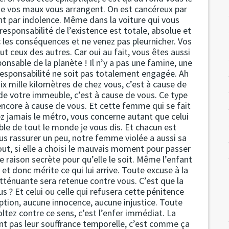
que vos maux vous arrangent. On est cancéreux par
nt par indolence. Même dans la voiture qui vous
esponsabilité de l’existence est totale, absolue et
onc les conséquences et ne venez pas pleurnicher. Vos
ut ceux des autres. Car oui au fait, vous êtes aussi
onsable de la planète ! Il n’y a pas une famine, une
responsabilité ne soit pas totalement engagée. Ah
ix mille kilomètres de chez vous, c’est à cause de
 de votre immeuble, c’est à cause de vous. Ce type
encore à cause de vous. Et cette femme qui se fait
z jamais le métro, vous concerne autant que celui
ble de tout le monde je vous dis. Et chacun est
ous rassurer un peu, notre femme violée a aussi sa
out, si elle a choisi le mauvais moment pour passer
ne raison secrète pour qu’elle le soit. Même l’enfant
t donc mérite ce qui lui arrive. Toute excuse à la
tténuante sera retenue contre vous. C’est que la
s ? Et celui ou celle qui refusera cette pénitence
emption, aucune innocence, aucune injustice. Toute
oltez contre ce sens, c’est l’enfer immédiat. La
ent pas leur souffrance temporelle, c’est comme ça