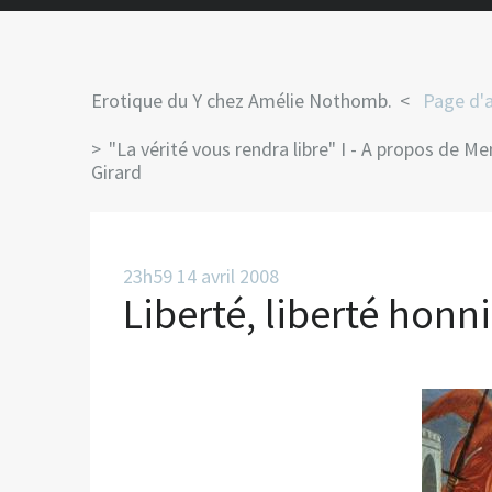
Erotique du Y chez Amélie Nothomb.
Page d'a
"La vérité vous rendra libre" I - A propos de
Girard
23h59
14
avril 2008
Liberté, liberté honni