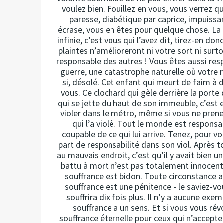
voulez bien. Fouillez en vous, vous verrez 
paresse, diabétique par caprice, impuissa
écrase, vous en êtes pour quelque chose. La r
infinie, c’est vous qui l’avez dit, tirez-en d
plaintes n’amélioreront ni votre sort ni surto
responsable des autres ! Vous êtes aussi resp
guerre, une catastrophe naturelle où votre 
si, désolé. Cet enfant qui meurt de faim à d
vous. Ce clochard qui gèle derrière la porte
qui se jette du haut de son immeuble, c’est 
violer dans le métro, même si vous ne prene
qui l’a violé. Tout le monde est responsa
coupable de ce qui lui arrive. Tenez, pour v
part de responsabilité dans son viol. Après t
au mauvais endroit, c’est qu’il y avait bien u
battu à mort n’est pas totalement innocent e
souffrance est bidon. Toute circonstance a
souffrance est une pénitence - le saviez-vou
souffrira dix fois plus. Il n’y a aucune ex
souffrance a un sens. Et si vous vous rév
souffrance éternelle pour ceux qui n’accept