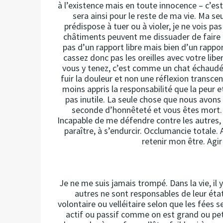
à l’existence mais en toute innocence – c’est
sera ainsi pour le reste de ma vie. Ma se
prédispose à tuer ou à violer, je ne vois pas
châtiments peuvent me dissuader de faire to
pas d’un rapport libre mais bien d’un rappor
cassez donc pas les oreilles avec votre libert
vous y tenez, c’est comme un chat échaudé qu
fuir la douleur et non une réflexion transce
moins appris la responsabilité que la peur et 
pas inutile. La seule chose que nous avons 
seconde d’honnêteté et vous êtes mort. Je l
Incapable de me défendre contre les autres, i
paraître, à s’endurcir. Occlumancie totale. A
retenir mon être. Agir
Je ne me suis jamais trompé. Dans la vie, il y a
autres ne sont responsables de leur état.
volontaire ou velléitaire selon que les fées 
actif ou passif comme on est grand ou pet