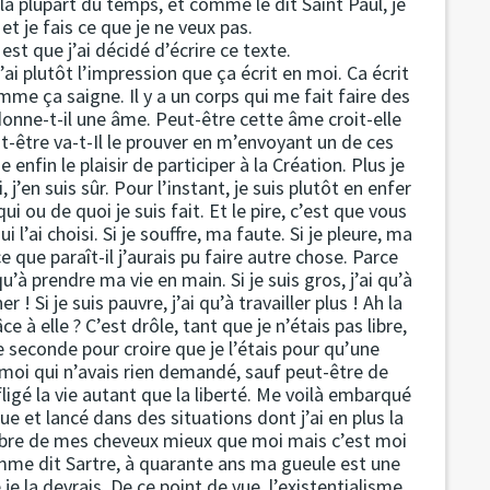
 la plupart du temps, et comme le dit Saint Paul, je
et je fais ce que je ne veux pas.
est que j’ai décidé d’écrire ce texte.
’ai plutôt l’impression que ça écrit en moi. Ca écrit
 ça saigne. Il y a un corps qui me fait faire des
donne-t-il une âme. Peut-être cette âme croit-elle
t-être va-t-Il le prouver en m’envoyant un de ces
enfin le plaisir de participer à la Création. Plus je
, j’en suis sûr. Pour l’instant, je suis plutôt en enfer
 ou de quoi je suis fait. Et le pire, c’est que vous
 l’ai choisi. Si je souffre, ma faute. Si je pleure, ma
e que paraît-il j’aurais pu faire autre chose. Parce
qu’à prendre ma vie en main. Si je suis gros, j’ai qu’à
r ! Si je suis pauvre, j’ai qu’à travailler plus ! Ah la
à elle ? C’est drôle, tant que je n’étais pas libre,
 de seconde pour croire que je l’étais pour qu’une
moi qui n’avais rien demandé, sauf peut-être de
ligé la vie autant que la liberté. Me voilà embarqué
 et lancé dans des situations dont j’ai en plus la
ombre de mes cheveux mieux que moi mais c’est moi
omme dit Sartre, à quarante ans ma gueule est une
je la devrais. De ce point de vue, l’existentialisme