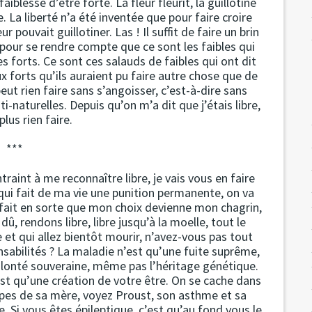
iblesse d’être forte. La fleur fleurit, la guillotine
. La liberté n’a été inventée que pour faire croire
r pouvait guillotiner. Las ! Il suffit de faire un brin
pour se rendre compte que ce sont les faibles qui
es forts. Ce sont ces salauds de faibles qui ont dit
aux forts qu’ils auraient pu faire autre chose que de
peut rien faire sans s’angoisser, c’est-à-dire sans
-naturelles. Depuis qu’on m’a dit que j’étais libre,
plus rien faire.
***
aint à me reconnaître libre, je vais vous en faire
e qui fait de ma vie une punition permanente, on va
s fait en sorte que mon choix devienne mon chagrin,
 rendons libre, libre jusqu’à la moelle, tout le
et qui allez bientôt mourir, n’avez-vous pas tout
nsabilités ? La maladie n’est qu’une fuite suprême,
volonté souveraine, même pas l’héritage génétique.
t qu’une création de votre être. On se cache dans
pes de sa mère, voyez Proust, son asthme et sa
. Si vous êtes épileptique, c’est qu’au fond vous le