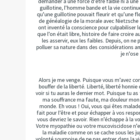
demander à une force d’être faible ni à une fa
guillotine, l’homme bande et la vie continue
qu’une guillotine pouvait fleurir et qu’une fleu
de généalogie de la morale avec Nietzsche 
ont inventé la conscience pour culpabiliser l
que l’on était libre, histoire de faire croire 
les asservir, eux les faibles. Depuis, on ne 
polluer sa nature dans des considérations anti
je n’ose 
Alors je me venge. Puisque vous m’avez contr
bouffer de la liberté. Liberté, liberté honni
voir si tu auras le dernier mot. Puisque tu a
ma souffrance ma faute, ma douleur mon dû,
monde. Eh vous ! Oui, vous qui êtes malade 
fait pour l’être et pour échapper à vos respo
vous devriez le savoir. Rien n’échappe à la 
Votre myopathie ou votre mucoviscidose n’es
la maladie comme on se cache sous les ju
volonté sournoise de ne pas entrer dans la vie