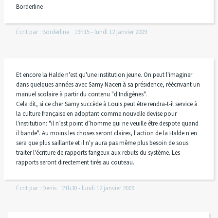
Borderline
Écrit par :
Borderline
19h15
-
lundi 12
janvier 2009
Et encore la Halde n'est qu'une institution jeune. On peut l'imaginer
dans quelques années avec Samy Naceri à sa présidence, réécrivant un
manuel scolaire à partir du contenu "d'Indigènes".
Cela dit, si ce cher Samy succède à Louis peut être rendra-t-il service à
la culture française en adoptant comme nouvelle devise pour
l'institution: "il n’est point d’homme qui ne veuille être despote quand
il bande". Au moins les choses seront claires, l'action de la Halde n'en
sera que plus saillante et il n'y aura pas même plus besoin de sous
traiter l'écriture de rapports fangeux aux rebuts du système. Les
rapports seront directement tirés au couteau.
Écrit par :
Denis
21h30
-
lundi 12
janvier 2009