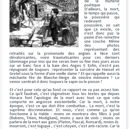
de la muflerie
poétique ?
D'ailleurs, la mort,
le temps qui passe,
la poussière qui
redevient
poussière, on sait
que ça existe, ce
n'est donc pas la
peine d'en remettre
une couche. Même
des photos
représentant des
retraités sur la promenade des anglais à Nice sont
dévalorisantes, voire traumatisantes pour ces derniers
(dommage pour moi qui me serais bien vu finir mes jours assis
sur un banc face à la baie des Anges !) Enfin, n'est-il pas
répugnant de toujours représenter la sorcière de Hansel et
Gretel sous la forme d'une vieille dame ? Et qui rappelle aussi la
méchante fée de Blanche-Neige de sinistre mémoire ? Le
senior sentirait-il donc toujours le sapin ou le poison ?
Et c'est pour cela qu'au fond ce rapport ne va pas assez loin.
Ce qu'il faudrait, c'est stigmatiser tous les textes qui depuis
Horace font l'apologie de la mort avec tout ce que cela
comporte en angoisse existentielle. Car la mort, à notre
époque, c'est ce qui doit être combattue... La mort, c'est la
suprême discrimination. Et nous, c'est comme ça qu'on
fonctionne à la Halde : moins on montrera des filles à poil
(Rubens, Titien, Modigliani), moins y aura de viols ; moins on
parlera de la mort aux gens (Platon, Pascal, Ronsard), moins ils
mourront, c'est logique , c'est citoyen, c'est anti-raciste. Car la