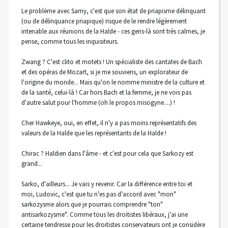
Le problème avec Samy, c'est que son état de priapisme délinquant
(ou de délinquance priapique) risque de le rendre légèrement
intenable aux réunions de la Halde - ces gens-là sont très calmes, je
pense, comme tous les inquisiteurs.
Zwang ? C'est clito et motets ! Un spécialiste des cantates de Bach
et des opéras de Mozart, si je me souviens, un explorateur de
l'origine du monde... Mais qu'on le nomme ministre de la culture et
de la santé, celui-là ! Car hors Bach et la femme, je ne vois pas
d'autre salut pour l'homme (oh le propos misogyne....) !
Cher Hawkeye, oui, en effet, il n'y a pas moins représentatifs des
valeurs de la Halde que les représentants de la Halde !
Chirac ? Haldien dans l'âme - et c'est pour cela que Sarkozy est
grand...
Sarko, d'ailleurs... Je vais y revenir. Car la différence entre toi et
moi, Ludovic, c'est que tu n'es pas d'accord avec "mon"
sarkozysme alors que je pourrais comprendre "ton"
antisarkozysme". Comme tous les droitistes libéraux, j'ai une
certaine tendresse pour les droitistes conservateurs ont je considère