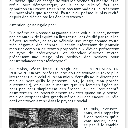
du passé, que l'on charge de tous les péchés du monde, et le
refus, tout démocratique, de la haute culture) fait son
apparition en France. Et ce n'est pas tant Sade et Lautréamont
qui sont visés que Ronsard, l'auteur du poème le plus récité
depuis des siècles par les écoliers français.
Attention, ça ne rigole pas !
"Le poème de Ronsard
Mignonne allons voir si la rose, notent
nos amoureux de l'équité en littérature,
est étudié par tous les
élèves. Toutefois, ce texte véhicule une image somme toute
très négative des séniors. Il serait intéressant de pouvoir
mesurer combien de textes proposés aux élèves présentent
ce type de stéréotypes, et chercher d'autres textes
présentant une image plus positive des seniors pour
contrebalancer ces stéréotypes".
Au moins, c'est franc. Il s'agit de CONTREBALANCER
RONSARD. Un vrai professeur se doit de trouver un texte plus
intéressant que celui-ci, sinon mieux écrit (ils ne le disent pas
mais on sent qu'ils le pensent - oui, je sais, mon procès
d'intention !), et qui nous montre que les femmes âgées ne
sont pas sont simplement des "roses" qui se "ternissent",
deux termes insupportablement sexistes quand on y pense,
mais de responsables grands-mères qui ont encore un rôle
actif et citoyen à tenir dans le paysage social.
Et puis, excusez-
nous, mais rappeler
à des seniors qu'ils
vont mourir, n'est-
ce pas là le comble