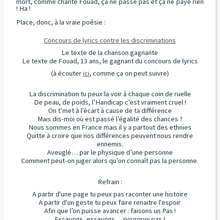
mort, comme chante Fouad, ça ne passe pas et ça ne paye rien
! Ha !
Place, donc, à la vraie poésie :
Concours de lyrics contre les discriminations
Le texte de la chanson gagnante
Le texte de Fouad, 13 ans, le gagnant du concours de lyrics
(à écouter
ici
, comme ça on peut suivre)
La discrimination tu peux la voir à chaque coin de ruelle
De peau, de poids, l’Handicap c’est vraiment cruel !
On t’met à l’écart à cause de ta différence
Mais dis-moi où est passé l’égalité des chances ?
Nous sommes en France mais il y a partout des ethnies
Quitte à croire que nos différences peuvent nous rendre
ennemis.
Aveuglé… par le physique d’une personne
Comment peut-on juger alors qu’on connaît pas la personne.
Refrain :
A partir d'une page tu peux pas raconter une histoire
A partir d'un geste tu peux faire renaitre l'espoir
Afin que l’on puisse avancer : faisons un Pas !
Essayons, essayons… pourquoi pas !