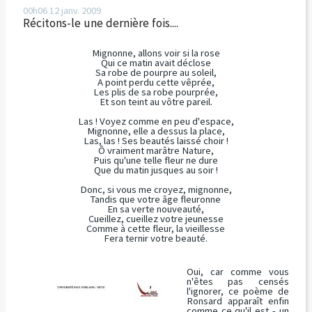
00h06
12
janv. 2009
Récitons-le une dernière fois....
Mignonne, allons voir si la rose
Qui ce matin avait déclose
Sa robe de pourpre au soleil,
A point perdu cette vêprée,
Les plis de sa robe pourprée,
Et son teint au vôtre pareil.
Las ! Voyez comme en peu d'espace,
Mignonne, elle a dessus la place,
Las, las ! Ses beautés laissé choir !
Ô vraiment marâtre Nature,
Puis qu'une telle fleur ne dure
Que du matin jusques au soir !
Donc, si vous me croyez, mignonne,
Tandis que votre âge fleuronne
En sa verte nouveauté,
Cueillez, cueillez votre jeunesse
Comme à cette fleur, la vieillesse
Fera ternir votre beauté.
Oui, car comme vous
n'êtes pas censés
l'ignorer, ce poème de
Ronsard apparaît enfin
comme ce qu'il est - un