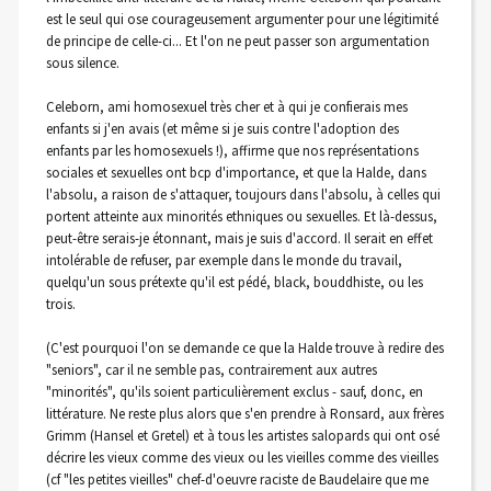
est le seul qui ose courageusement argumenter pour une légitimité
de principe de celle-ci... Et l'on ne peut passer son argumentation
sous silence.
Celeborn, ami homosexuel très cher et à qui je confierais mes
enfants si j'en avais (et même si je suis contre l'adoption des
enfants par les homosexuels !), affirme que nos représentations
sociales et sexuelles ont bcp d'importance, et que la Halde, dans
l'absolu, a raison de s'attaquer, toujours dans l'absolu, à celles qui
portent atteinte aux minorités ethniques ou sexuelles. Et là-dessus,
peut-être serais-je étonnant, mais je suis d'accord. Il serait en effet
intolérable de refuser, par exemple dans le monde du travail,
quelqu'un sous prétexte qu'il est pédé, black, bouddhiste, ou les
trois.
(C'est pourquoi l'on se demande ce que la Halde trouve à redire des
"seniors", car il ne semble pas, contrairement aux autres
"minorités", qu'ils soient particulièrement exclus - sauf, donc, en
littérature. Ne reste plus alors que s'en prendre à Ronsard, aux frères
Grimm (Hansel et Gretel) et à tous les artistes salopards qui ont osé
décrire les vieux comme des vieux ou les vieilles comme des vieilles
(cf "les petites vieilles" chef-d'oeuvre raciste de Baudelaire que me