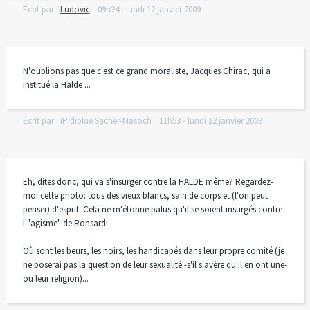
Écrit par :
Ludovic
09h24
-
lundi 12
janvier 2009
N'oublions pas que c'est ce grand moraliste, Jacques Chirac, qui a
institué la Halde ...
Écrit par :
iPidiblue Sacher-Masoch
11h53
-
lundi 12
janvier 2009
Eh, dites donc, qui va s'insurger contre la HALDE même? Regardez-
moi cette photo: tous des vieux blancs, sain de corps et (l'on peut
penser) d'esprit. Cela ne m'étonne palus qu'il se soient insurgés contre
l'"agisme" de Ronsard!
Où sont les beurs, les noirs, les handicapés dans leur propre comité (je
ne poserai pas la question de leur sexualité -s'il s'avère qu'il en ont une-
ou leur religion)...