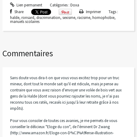
Lien permanent
Catégories :
Doxa
Share
Imprimer
Tags :
halde
,
ronsard
,
discrimination
,
sexisme
,
racisme
,
homophobie
,
manuels scolaires
Commentaires
Sans doute vous dira-t-on que vous vous excitez trop pour un truc
mineur, dont tout le monde sait qu'il est ridicule, mais je pense au
contraire que vous avez raison d'envoyer une volée de bois vert aux
gens de la Halde (dont vous pourriez rajouter les noms, je n'ai pas
reconnu tous ces ratés, recasés ici jusqu'à leur retraite grâce à nos
impôts).
Pour vous consoler de toutes ces avanies, je me permets de vous
conseiller le délicieux "Eloge du con", de l'éminent Dr Zwang
(http://www.amazon.fr/Eloge-con-D%C3%A9fense-illustration-