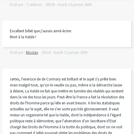
Écrit par :
*Celeborn
20h30
-
mardi 13
janvier 2009
Excellent billet que j'aurais aimé écrire.
Mort à la Halde !
Écrit par :
Nicolas
21h19
-
mardi 13
janvier 2009
certes, l'exercice de de Cormary est brillant et le sujet s'y prête bien.
mais malgré tout, qu'on le veuille ou pas, même si la démarche laisse
à désirer, La Halde ne fait que mettre en lumière des réalités qui existent
dans la vie des tous les jours. Peut-être la France a fait la révolution des
droits de l'homme parce qu'elle en avait besoin. A lire les statistiques
actuelles sur le sujet, elle ne s'en sorte pas très glorieusement. Il vaut
mieux un organisme tel que la Halde, dont la indépendance à l'égard
politique reste à démontrer, que l'aberration d'un Secrétaire d'Etat
chargé des Droits de l'Homme à la botte du politique, dont on ne voit
pas comment il (elle) pourrait régler les problèmes des droits de