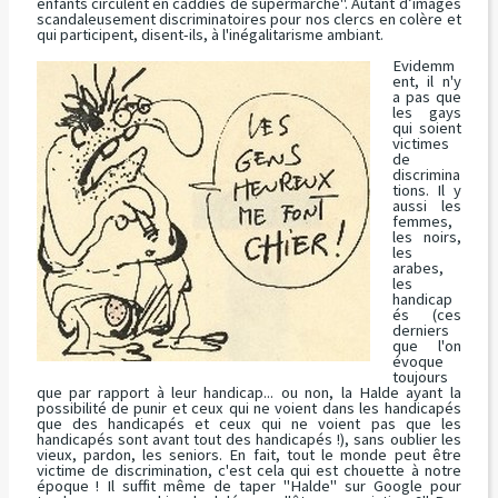
enfants circulent en caddies de supermarché"
. Autant d’images
scandaleusement discriminatoires pour nos clercs en colère et
qui participent, disent-ils, à l'inégalitarisme ambiant.
Evidemm
ent, il n'y
a pas que
les gays
qui soient
victimes
de
discrimina
tions. Il y
aussi les
femmes,
les noirs,
les
arabes,
les
handicap
és (ces
derniers
que l'on
évoque
toujours
que par rapport à leur handicap... ou non, la Halde ayant la
possibilité de punir et ceux qui ne voient dans les handicapés
que des handicapés et ceux qui ne voient pas que les
handicapés sont avant tout des handicapés !), sans oublier les
vieux, pardon, les seniors. En fait, tout le monde peut être
victime de discrimination, c'est cela qui est chouette à notre
époque ! Il suffit même de taper "Halde" sur Google pour