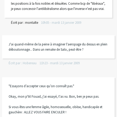
les positions à la fois nobles et désuètes. Comme bcp de "libéraux",
je peux concevoir l'antilibéralisme alors que l'inverse n'est pas vrai.
Écrit par :
montalte
10h05
-
mardi 13
janvier 2009
J'ai quand-même de la peine à imaginer l'aeropage du dessus en plein
déboutonnage... Dans un remake de Salo, peut-être ?
Écrit par :
Hobereau
11h23
-
mardi 13
janvier 2009
"Essayons d’accepter ceux qu’on connaît pas."
Okay, mon p'tit Fouad, j'ai essayé, t'as vu. Bon, ben je peux pas.
Si vous êtes une femme âgée, homosexuelle, obèse, handicapée et
gauchère : ALLEZ VOUS FAIRE ENCULER !