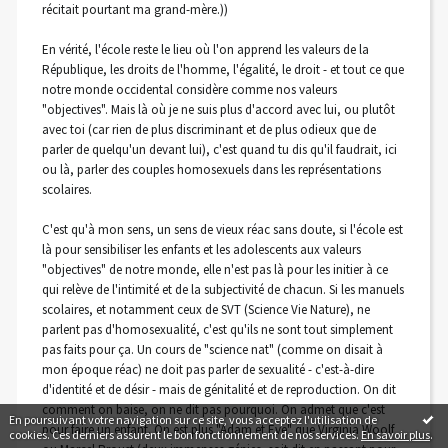
récitait pourtant ma grand-mère.))
En vérité, l'école reste le lieu où l'on apprend les valeurs de la
République, les droits de l'homme, l'égalité, le droit - et tout ce que
notre monde occidental considère comme nos valeurs
"objectives". Mais là où je ne suis plus d'accord avec lui, ou plutôt
avec toi (car rien de plus discriminant et de plus odieux que de
parler de quelqu'un devant lui), c'est quand tu dis qu'il faudrait, ici
ou là, parler des couples homosexuels dans les représentations
scolaires.
C'est qu'à mon sens, un sens de vieux réac sans doute, si l'école est
là pour sensibiliser les enfants et les adolescents aux valeurs
"objectives" de notre monde, elle n'est pas là pour les initier à ce
qui relève de l'intimité et de la subjectivité de chacun. Si les manuels
scolaires, et notamment ceux de SVT (Science Vie Nature), ne
parlent pas d'homosexualité, c'est qu'ils ne sont tout simplement
pas faits pour ça. Un cours de "science nat" (comme on disait à
mon époque réac) ne doit pas parler de sexualité - c'est-à-dire
d'identité et de désir - mais de génitalité et de reproduction. On dit
comment on baise, on ne dit pas pourquoi. On admet que c'est
En poursuivant votre navigation sur ce site, vous acceptez l'utilisation de
pour faire un enfant. On est plus "Adam et Eve" que Virginia Woolf
cookies. Ces derniers assurent le bon fonctionnement de nos services.
En savoir plus
.