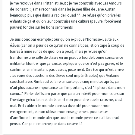
je me retrouve dans Tristan et Iseut ; je me construis avec Les Amours
de Ronsard ; je me reconnais dans les jeunes filles de Jane Austen,
beaucoup plus que dans le rap de Fouad ^^. Je refuse qu'on prive les
enfants de ça et qu'on leur construise une culture (pauvre, forcément
pauvre) fondée sur les bons sentiments.
Je suis donc par exemple pour qu'on explique l'homosexualité aux
élèves (car on a peur de ce qu'on ne connaît pas, et on tape à coup de
barres à mine sur ce de quoi on a peur), mais je refuse qu'on
transforme une salle de classe en un pseudo lieu de bonne conscience
militante. Montrer que ça existe, expliquer que ce n'est pas grave, et le
confirmer en n'insistant pas dessus, justement. Dire (ce qui m'est arrivé
: les voies des questions des élèves sont impénétrables) que Verlaine
couchait avec Rimbaud et faire en sorte que cinq minutes après, ça
n'ait plus aucune importance car l'important, c'est "Il pleure dans mon
coeur...". Parler de l'Islam parce que ça a un intérêt pour mon cours sur
l'héritage gréco-latin et chrétien et non pour dire que le racisme, c'est
mal. Bref : utiliser le monde dans sa diversité pour nourrir mon
enseignement, et non utiliser mon enseignement pour tenter
d'améliorer le monde afin que tout le monde pense ce qu'il faudrait
penser. Car ça ne marche pas dans ce sens-là.