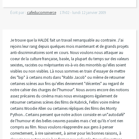
Écrit par :
cafeducommerce
17h02
-
lundi 12
janvier 2009
Je trouve que la HALDE fait un travail remarquable au contraire. J'ai
rejoins leur rang depuis quelques mois maintenant et de grands projets
anti-discriminatoires sont en cours. Nous voulons nous attaquer au
coeur de la culture française, basée, la plupart du temps sur des valeurs
sexistes, racistes ou méprisantes vis-à-vis des minorités qu'elles soient
visibles ou non visibles. Là nous sommes en train d'essayer de mettre
des "bip" à certains mots dans "Rabbi Jacob" ou même de retourner
certaines scènes aux fins qu'elles deviennent "décentes" au regard de
notre cahier des charges de l"humour". Nous avons encore des notions
assez précaires du cinéma mais nous envisageons également de
retourner certaines scènes des films de Kubrick, Fellini voire même
certains Woodie Allen ou certaines répliques des films des Monty
Python...Certains pensent que notre action consiste en un"autodafé"
de l'humour et des belles oeuvres passées mais c'est qu'ils n'ont rien
compris au film. Nous voulons réapprendre aux gens à penser
correctement, à rire sainement, à aimer pour les bonnes raisons, à