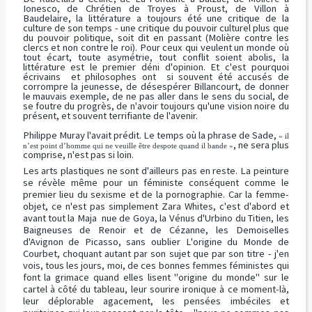
Ionesco, de Chrétien de Troyes à Proust, de Villon à
Baudelaire, la littérature a toujours été une critique de la
culture de son temps - une critique du pouvoir culturel plus que
du pouvoir politique, soit dit en passant (Molière contre les
clercs et non contre le roi). Pour ceux qui veulent un monde où
tout écart, toute asymétrie, tout conflit soient abolis, la
littérature est le premier déni d'opinion. Et c'est pourquoi
écrivains et philosophes ont si souvent été accusés de
corrompre la jeunesse, de désespérer Billancourt, de donner
le mauvais exemple, de ne pas aller dans le sens du social, de
se foutre du progrès, de n'avoir toujours qu'une vision noire du
présent, et souvent terrifiante de l'avenir.
Philippe Muray l'avait prédit. Le temps où la phrase de Sade,
« il
, ne sera plus
n’est point d’homme qui ne veuille être despote quand il bande »
comprise, n'est pas si loin.
Les arts plastiques ne sont d'ailleurs pas en reste. La peinture
se révèle même pour un féministe conséquent comme le
premier lieu du sexisme et de la pornographie. Car la femme-
objet, ce n'est pas simplement Zara Whites, c'est d'abord et
avant tout la Maja nue de Goya, la Vénus d'Urbino du Titien, les
Baigneuses de Renoir et de Cézanne, les Demoiselles
d'Avignon de Picasso, sans oublier L'origine du Monde de
Courbet, choquant autant par son sujet que par son titre - j'en
vois, tous les jours, moi, de ces bonnes femmes féministes qui
font la grimace quand elles lisent "origine du monde" sur le
cartel à côté du tableau, leur sourire ironique à ce moment-là,
leur déplorable agacement, les pensées imbéciles et