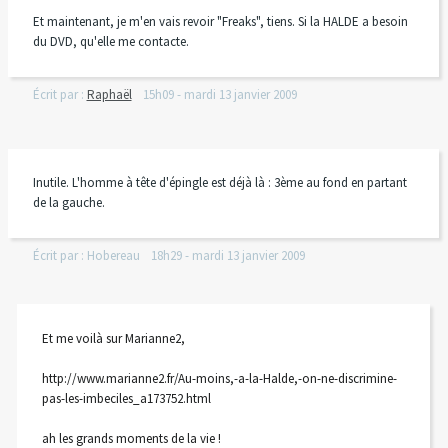
Et maintenant, je m'en vais revoir "Freaks", tiens. Si la HALDE a besoin
du DVD, qu'elle me contacte.
Écrit par :
Raphaël
15h09
-
mardi 13
janvier 2009
Inutile. L'homme à tête d'épingle est déjà là : 3ème au fond en partant
de la gauche.
Écrit par :
Hobereau
18h29
-
mardi 13
janvier 2009
Et me voilà sur Marianne2,
http://www.marianne2.fr/Au-moins,-a-la-Halde,-on-ne-discrimine-
pas-les-imbeciles_a173752.html
ah les grands moments de la vie !