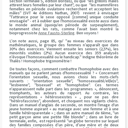
section Terminale S, édition Bordas), ou que
"les grillons mâles
attirent leurs femelles par leur chant"
, ou que
"les mammifères
femelles en période ovulatoire recherchent et acceptent les
mâles"
(SVT 4e éditions Nathan, 2007) revient à envisager
"l’attirance pour le sexe opposé [comme] unique conduite
envisagée"
- et à oublier que l'homosexualité existe aussi dans
le monde animal (quoiqu'en période de surpeuplement),
notamment chez les rats, comme l'avait bien montré la
bioprogressiste
Anne Fausto-Sterling
. Ben voyons !
L'on note aussi, page 85, qu'
"au niveau des exercices de
mathématiques, le groupe des femmes n’apparaît que dans
30% des exercices. Viennent ensuite les seniors (2,5%), les
minorités visibles (2%). Aucun exercice des 359 analysés
n’évoque l’homosexualité ou le handicap.
" Indigne théorème de
Thalès ! Homophobe trigonométrie !
De toutes façons, comment combattre l'homophobie avec des
manuels qui ne parlent jamais d'homosexualité ?
« Concernant
l’orientation sexuelle, nous avions choisi les mots-clefs
suivants : "orientation sexuelle", "homosexualité/el(le)s",
"lesbienne", "bisexuel" et "homophobie". Ces termes
n'apparaissent nulle part dans les programmes »
, dénoncent,
triomphants, les auteurs du rapport. Au contraire, les
représentations « hétérosexistes » , pour ne pas dire
"hétérofascistes", abondent, et choquent nos vigilants chéris.
Dans un manuel d'anglais de seconde, on montre l'image d'un
jeune homme aspirant «
au mariage avec une femme et à une
famille hétéroparentale » ;
dans un autre manuel de 6ème,
"un
petit garçon aime une petite fille blonde" ;
dans un livre de
terminale, enfin, est représenté
"un globe terrestre sur lequel
des familles composées d’un père, d’une mère et de deux