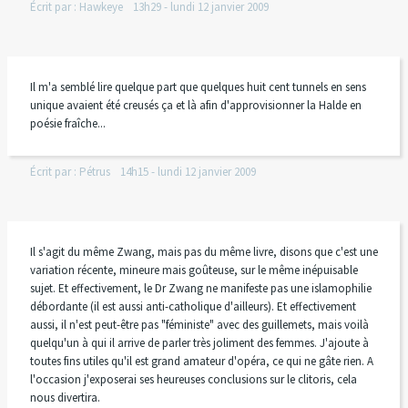
Écrit par :
Hawkeye
13h29
-
lundi 12
janvier 2009
Il m'a semblé lire quelque part que quelques huit cent tunnels en sens
unique avaient été creusés ça et là afin d'approvisionner la Halde en
poésie fraîche...
Écrit par :
Pétrus
14h15
-
lundi 12
janvier 2009
Il s'agit du même Zwang, mais pas du même livre, disons que c'est une
variation récente, mineure mais goûteuse, sur le même inépuisable
sujet. Et effectivement, le Dr Zwang ne manifeste pas une islamophilie
débordante (il est aussi anti-catholique d'ailleurs). Et effectivement
aussi, il n'est peut-être pas "féministe" avec des guillemets, mais voilà
quelqu'un à qui il arrive de parler très joliment des femmes. J'ajoute à
toutes fins utiles qu'il est grand amateur d'opéra, ce qui ne gâte rien. A
l'occasion j'exposerai ses heureuses conclusions sur le clitoris, cela
nous divertira.