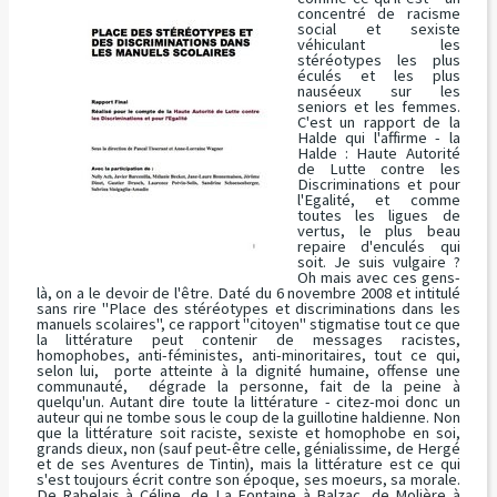
concentré de racisme
social et sexiste
véhiculant les
stéréotypes les plus
éculés et les plus
nauséeux sur les
seniors et les femmes.
C'est un rapport de la
Halde qui l'affirme - la
Halde : Haute Autorité
de Lutte contre les
Discriminations et pour
l'Egalité, et comme
toutes les ligues de
vertus, le plus beau
repaire d'enculés qui
soit. Je suis vulgaire ?
Oh mais avec ces gens-
là, on a le devoir de l'être. Daté du 6 novembre 2008 et intitulé
sans rire
"Place des stéréotypes et discriminations dans les
manuels scolaires",
ce rapport "citoyen" stigmatise tout ce que
la littérature peut contenir de messages racistes,
homophobes, anti-féministes, anti-minoritaires, tout ce qui,
selon lui, porte atteinte à la dignité humaine, offense une
communauté, dégrade la personne, fait de la peine à
quelqu'un. Autant dire toute la littérature - citez-moi donc un
auteur qui ne tombe sous le coup de la guillotine haldienne. Non
que la littérature soit raciste, sexiste et homophobe en soi,
grands dieux, non (sauf peut-être celle, génialissime, de Hergé
et de ses
Aventures de Tintin
), mais la littérature est ce qui
s'est toujours écrit contre son époque, ses moeurs, sa morale.
De Rabelais à Céline, de La Fontaine à Balzac, de Molière à