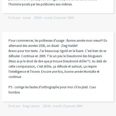
l'homme posés par les politiciens eux-mêmes.
Écrit par :
xavier
22h09
-
mardi 13
janvier 2009
Pour commencer, les politesses d'usage : Bonne année mon vieux!!! En
allemand des années 1930, on disait : Zieg Halde!!
Bravo pour ton texte. J'ai beaucoup rigolé en le lisant. C'est bien de se
défouler. Continue en 2009. T'es un peu le Dieudonné des blogueurs
(Mais ai-je le droit de dire que je trouve Dieudonné drôle??). Au delà de
cette comparaison, c'est drôle, ça défoule et surtout, ça respire
l'intelligence et l'ironie. Encore une fois, bonne année Montalte et
continue.
PS : corrige les fautes d'orthographe pour moi s'il te plait. Ciao
hombre.
Écrit par :
Greg Lemon
22h20
-
mardi 13
janvier 2009