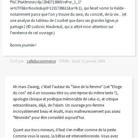
f%C3%A9minin/dp/2842713869/ref=sr_1_1?
ie=UTF8&s=books&qid=1231738611&sr=8-1), qui ferait vomir la Halde -
notamment parce que l'on y trouve du sexe, du concret, de la vie... (et
une analyse du tableau de Courbet que dans ses grandes lignes je
partage.) (© Ludovic Maubreuil, qui a attiré mon attention sur
l'existence de cet ouvrage.)
Bonne journée !
Écrit par :
cafeducommerce
07h00
-
lundi 12
janvier 2009
Ah mais Zwang, c'était l'auteur du "Sexe de la femme" (cet "Eloge
du con" est-il un nouveau titre ou une reprise du même texte ?),
apologie clinique et poétique mémorable de celui-ci, et critique
extraordinaire, déjà, de l'islam. Un ouvrage pro-femme
incroyablement beau et érudit, mais malheureusement pas assez
"féministe" pour être considéré aujourd'hui.
Quant aux trucs mineurs, il faut s'en méfier comme de la peste.
Comme vous le savez, la bêtise est interventionniste. Vous avez