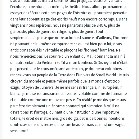
s'ouvrir aux autres mais à se fermer aux préjugés. Nous réinventons
l'écriture, la peinture, le cinéma, le théâtre. Nous allons prochainement
essayer de réécrire certaines pages de l'histoire qui pourraient pervertir
dans leur apprentissage des esprits neufs non encore corrompus. Dans
vingt ans nous espérons, nous ne parlerons plus de SHOA, plus de
génocide, plus de guerre de religion, plus de guerre tout
simplement...Je pense que notre action est saine et d'ailleurs, l'homme
ne pouvant de lui-même comprendre ce qui est bien pour lui, nous
anticipons son désir véritable et plaçons les "bonnes" barrières. Ne
nous remerciez pas. Le sourire d'un enfant du Mali donnant la main à
un autre enfant du Vietnam suffit à mon bonheur. Si Disneyland n'était
pas perverti par le consumérisme américain, je donnerai volontiers
rendez-vous au peuple de la Terre dans l'Univers de Small World. Je suis
citoyen du monde et pense même parfois que le monde c'est trop
exigu, citoyen de l'univers. Je ne me sens ni français, ni européen, ni
blanc...je me sens transparent en réalité...volatile comme de l'amiante
et nuisible comme une mauvaise peste. En réalité je me dis que je suis
peut être simplement un énorme connard qui s'immice là où il ne
devrait pas et s'arroge, du haut d'une institution d'une imposture
totale, le droit de mettre mes gros doigts pétris de bonnes intentions
douteuses dans des textes d'une rare beauté, mais ce n'est une vague
sensation !