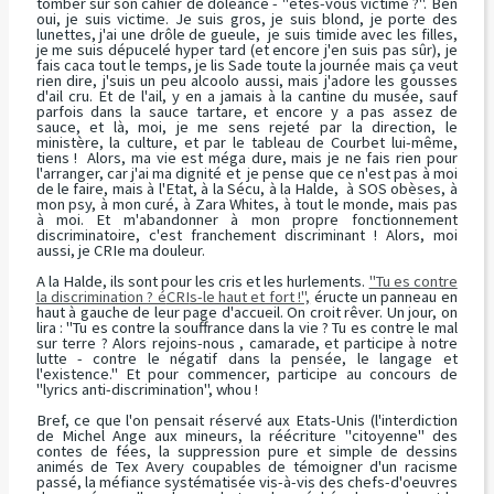
tomber sur son cahier de doléance - "êtes-vous victime ?". Ben
oui, je suis victime. Je suis gros, je suis blond, je porte des
lunettes, j'ai une drôle de gueule, je suis timide avec les filles,
je me suis dépucelé hyper tard (et encore j'en suis pas sûr), je
fais caca tout le temps, je lis Sade toute la journée mais ça veut
rien dire, j'suis un peu alcoolo aussi, mais j'adore les gousses
d'ail cru. Et de l'ail, y en a jamais à la cantine du musée, sauf
parfois dans la sauce tartare, et encore y a pas assez de
sauce, et là, moi, je me sens rejeté par la direction, le
ministère, la culture, et par le tableau de Courbet lui-même,
tiens ! Alors, ma vie est méga dure, mais je ne fais rien pour
l'arranger, car j'ai ma dignité et je pense que ce n'est pas à moi
de le faire, mais à l'Etat, à la Sécu, à la Halde, à SOS obèses, à
mon psy, à mon curé, à Zara Whites, à tout le monde, mais pas
à moi. Et m'abandonner à mon propre fonctionnement
discriminatoire, c'est franchement discriminant ! Alors, moi
aussi, je
CRI
e ma douleur.
A la Halde, ils sont pour les cris et les hurlements.
"Tu es contre
la discrimination ? é
CRI
s-le haut et fort !",
éructe un panneau en
haut à gauche de leur page d'accueil. On croit rêver. Un jour, on
lira : "Tu es contre la souffrance dans la vie ? Tu es contre le mal
sur terre ? Alors rejoins-nous , camarade, et participe à notre
lutte - contre le négatif dans la pensée, le langage et
l'existence." Et pour commencer, participe au concours de
"lyrics anti-discrimination", whou !
Bref, ce que l'on pensait réservé aux Etats-Unis (l'interdiction
de Michel Ange aux mineurs, la réécriture "citoyenne" des
contes de fées, la suppression pure et simple de dessins
animés de Tex Avery coupables de témoigner d'un racisme
passé, la méfiance systématisée vis-à-vis des chefs-d'oeuvres