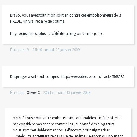
Bravo, vous avez tout mon soutien contre ces empoisonneurs de la
HALDE, un vrai repaire de pourris.
L'hypocrisie n'est plus du côté de la religion de nos jours.
Écrit par :
R
23h10
-
mardi 13
janvier 2009
Desproges avait tout compris : http://www.deezer.com/track/2568735
Écrit par :
Olivier S
23h45
-
mardi 13
janvier 2009
Merci à tous pour votre enthousiasme anti-haldien - même si je ne
me considère pas encore comme le Dieudonné des bloggeurs.
Nous sommes évidemment tous d'accord pour stigmatiser
l'imbécillité anti-littéraire de la Halde, même Celeborn qui pourtant