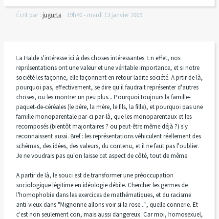
Écrit par :
jugurta
19h40
-
mardi 13
janvier 2009
La Halde s'intéresse ici à des choses intéressantes. En effet, nos
représentations ont une valeur et une véritable importance, et si notre
société les façonne, elle façonnent en retour ladite société. A prtir de là,
pourquoi pas, effectivement, se dire qu'il faudrait représenter d'autres
choses, ou les montrer un peu plus... Pourquoi toujours la famille-
paquet-de-céréales (le père, la mère, le fils, la fille), et pourquoi pas une
famille monoparentale par-ci par-là, que les monoparentaux et les
recomposés (bientôt majoritaires ? ou peut-être même déjà ?) s'y
reconnaissent aussi. Bref : les représentations véhiculent réellement des
schémas, des idées, des valeurs, du contenu, et il ne faut pas l'oublier.
Je ne voudrais pas qu'on laisse cet aspect de côté, tout de même.
A partir de là, le souci est de transformer une préoccupation
sociologique légitime en idéologie débile. Chercher les germes de
l'homophobie dans les exercices de mathématiques, et du racisme
anti-vieux dans "Mignonne allons voir si la rose...", quelle connerie. Et
c'est non seulement con, mais aussi dangereux. Car moi, homosexuel,