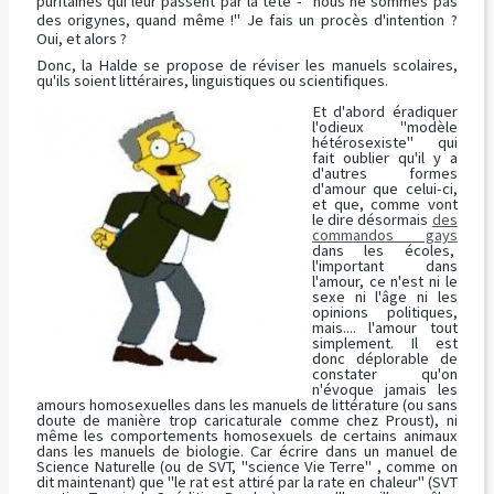
puritaines qui leur passent par la tête - "nous ne sommes pas
des origynes, quand même !" Je fais un procès d'intention ?
Oui, et alors ?
Donc, la Halde se propose de réviser les manuels scolaires,
qu'ils soient littéraires, linguistiques ou scientifiques.
Et d'abord éradiquer
l'odieux
"modèle
hétérosexiste"
qui
fait oublier qu'il y a
d'autres formes
d'amour que celui-ci,
et que, comme vont
le dire désormais
des
commandos gays
dans les écoles,
l'important dans
l'amour, ce n'est ni le
sexe ni l'âge ni les
opinions politiques,
mais.... l'amour tout
simplement. Il est
donc déplorable de
constater qu'on
n'évoque jamais les
amours homosexuelles dans les manuels de littérature (ou sans
doute de manière trop caricaturale comme chez Proust), ni
même les comportements homosexuels de certains animaux
dans les manuels de biologie. Car écrire dans un manuel de
Science Naturelle (ou de SVT, "science Vie Terre" , comme on
dit maintenant) que
"le rat est attiré par la rate en chaleur"
(SVT