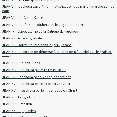
JEAN VI - Ieschoua terre / mer (multiplication des pains / marche sur les
eaux)
JEAN VII - Le Christ Kairos
JEAN VIII - La femme adultère ou le Jugement dernier
JEAN IX - L'aveugle-né ou la Critique du jugement
JEAN X - Gage et gratuité
JEAN XI - Douze heures dans le jour (Lazare)
JEAN XII - La notion de dépense (l'onction de Béthanie) + Si le grain ne
meurt
JEAN XIII - Le cas Judas
JEAN XIV - Ieschoua parle 1 : Le Paraclet
JEAN XV - Ieschoua parle 2 : cep et sarment
JEAN XVI - Ieschoua parle 3 : partir / revenir
JEAN XVII - Ieschoua parle 4 : cantique du Christ
JEAN XVIII - Ego Eimi
JEAN XIX - Passion
JEAN XX - Epiphanies