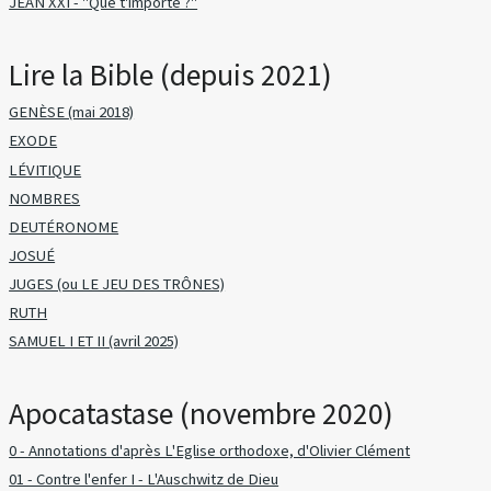
JEAN XXI - "Que t'importe ?"
Lire la Bible (depuis 2021)
GENÈSE (mai 2018)
EXODE
LÉVITIQUE
NOMBRES
DEUTÉRONOME
JOSUÉ
JUGES (ou LE JEU DES TRÔNES)
RUTH
SAMUEL I ET II (avril 2025)
Apocatastase (novembre 2020)
0 - Annotations d'après L'Eglise orthodoxe, d'Olivier Clément
01 - Contre l'enfer I - L'Auschwitz de Dieu