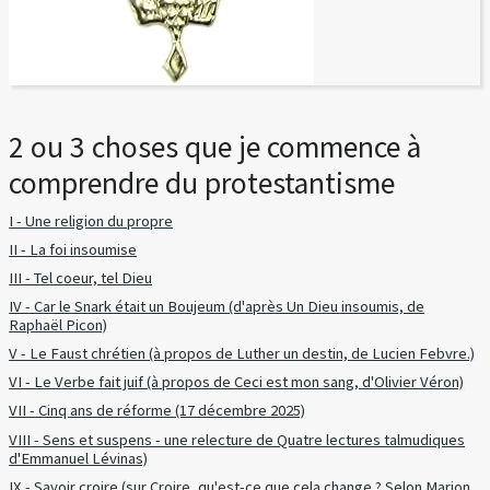
2 ou 3 choses que je commence à
comprendre du protestantisme
I - Une religion du propre
II - La foi insoumise
III - Tel coeur, tel Dieu
IV - Car le Snark était un Boujeum (d'après Un Dieu insoumis, de
Raphaël Picon)
V - Le Faust chrétien (à propos de Luther un destin, de Lucien Febvre.)
VI - Le Verbe fait juif (à propos de Ceci est mon sang, d'Olivier Véron)
VII - Cinq ans de réforme (17 décembre 2025)
VIII - Sens et suspens - une relecture de Quatre lectures talmudiques
d'Emmanuel Lévinas)
IX - Savoir croire (sur Croire, qu'est-ce que cela change ? Selon Marion