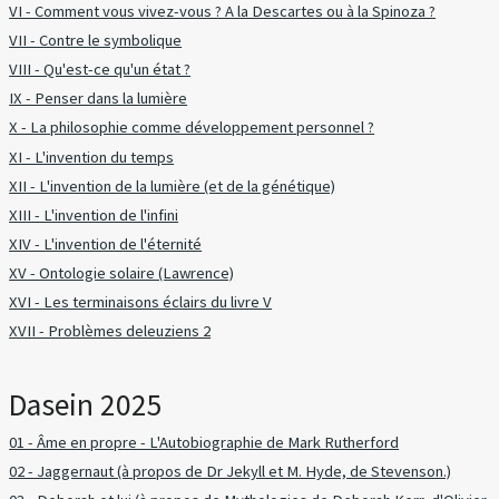
VI - Comment vous vivez-vous ? A la Descartes ou à la Spinoza ?
VII - Contre le symbolique
VIII - Qu'est-ce qu'un état ?
IX - Penser dans la lumière
X - La philosophie comme développement personnel ?
XI - L'invention du temps
XII - L'invention de la lumière (et de la génétique)
XIII - L'invention de l'infini
XIV - L'invention de l'éternité
XV - Ontologie solaire (Lawrence)
XVI - Les terminaisons éclairs du livre V
XVII - Problèmes deleuziens 2
Dasein 2025
01 - Âme en propre - L'Autobiographie de Mark Rutherford
02 - Jaggernaut (à propos de Dr Jekyll et M. Hyde, de Stevenson.)