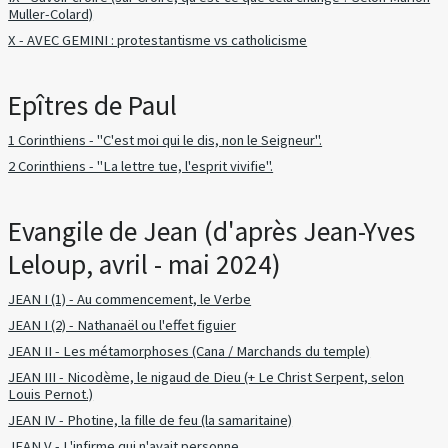
Muller-Colard)
X - AVEC GEMINI : protestantisme vs catholicisme
Epîtres de Paul
1 Corinthiens - "C'est moi qui le dis, non le Seigneur".
2 Corinthiens - "La lettre tue, l'esprit vivifie".
Evangile de Jean (d'après Jean-Yves
Leloup, avril - mai 2024)
JEAN I (1) - Au commencement, le Verbe
JEAN I (2) - Nathanaël ou l'effet figuier
JEAN II - Les métamorphoses (Cana / Marchands du temple)
JEAN III - Nicodème, le nigaud de Dieu (+ Le Christ Serpent, selon
Louis Pernot.)
JEAN IV - Photine, la fille de feu (la samaritaine)
JEAN V - L'infirme qui n'avait personne