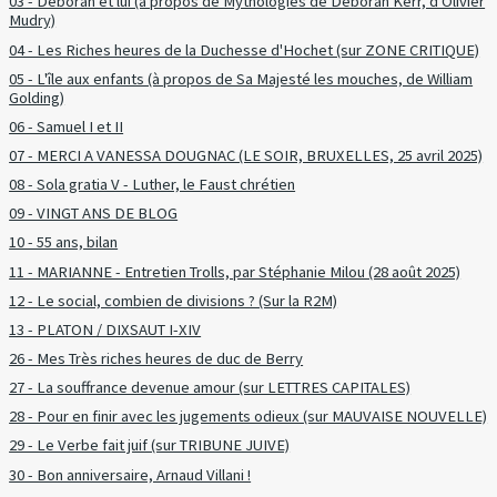
03 - Deborah et lui (à propos de Mythologies de Deborah Kerr, d'Olivier
Mudry)
04 - Les Riches heures de la Duchesse d'Hochet (sur ZONE CRITIQUE)
05 - L'île aux enfants (à propos de Sa Majesté les mouches, de William
Golding)
06 - Samuel I et II
07 - MERCI A VANESSA DOUGNAC (LE SOIR, BRUXELLES, 25 avril 2025)
08 - Sola gratia V - Luther, le Faust chrétien
09 - VINGT ANS DE BLOG
10 - 55 ans, bilan
11 - MARIANNE - Entretien Trolls, par Stéphanie Milou (28 août 2025)
12 - Le social, combien de divisions ? (Sur la R2M)
13 - PLATON / DIXSAUT I-XIV
26 - Mes Très riches heures de duc de Berry
27 - La souffrance devenue amour (sur LETTRES CAPITALES)
28 - Pour en finir avec les jugements odieux (sur MAUVAISE NOUVELLE)
29 - Le Verbe fait juif (sur TRIBUNE JUIVE)
30 - Bon anniversaire, Arnaud Villani !