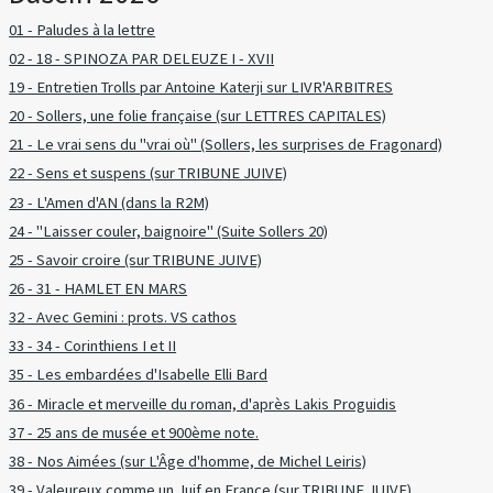
01 - Paludes à la lettre
02 - 18 - SPINOZA PAR DELEUZE I - XVII
19 - Entretien Trolls par Antoine Katerji sur LIVR'ARBITRES
20 - Sollers, une folie française (sur LETTRES CAPITALES)
21 - Le vrai sens du "vrai où" (Sollers, les surprises de Fragonard)
22 - Sens et suspens (sur TRIBUNE JUIVE)
23 - L'Amen d'AN (dans la R2M)
24 - "Laisser couler, baignoire" (Suite Sollers 20)
25 - Savoir croire (sur TRIBUNE JUIVE)
26 - 31 - HAMLET EN MARS
32 - Avec Gemini : prots. VS cathos
33 - 34 - Corinthiens I et II
35 - Les embardées d'Isabelle Elli Bard
36 - Miracle et merveille du roman, d'après Lakis Proguidis
37 - 25 ans de musée et 900ème note.
38 - Nos Aimées (sur L'Âge d'homme, de Michel Leiris)
39 - Valeureux comme un Juif en France (sur TRIBUNE JUIVE)