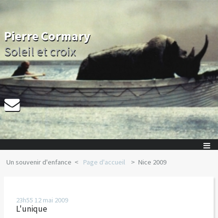
Pierre Cormary
Soleil et croix
Un souvenir d'enfance
Page d'accueil
Nice 2009
23h55
12
mai 2009
L'unique