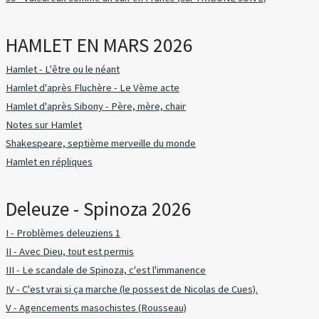
HAMLET EN MARS 2026
Hamlet - L'être ou le néant
Hamlet d'après Fluchère - Le Vème acte
Hamlet d'après Sibony - Père, mère, chair
Notes sur Hamlet
Shakespeare, septième merveille du monde
Hamlet en répliques
Deleuze - Spinoza 2026
I - Problèmes deleuziens 1
II - Avec Dieu, tout est permis
III - Le scandale de Spinoza, c'est l'immanence
IV - C'est vrai si ça marche (le possest de Nicolas de Cues).
V - Agencements masochistes (Rousseau)