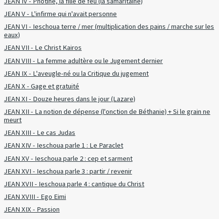
JEAN IV - Photine, la fille de feu (la samaritaine)
JEAN V - L'infirme qui n'avait personne
JEAN VI - Ieschoua terre / mer (multiplication des pains / marche sur les
eaux)
JEAN VII - Le Christ Kairos
JEAN VIII - La femme adultère ou le Jugement dernier
JEAN IX - L'aveugle-né ou la Critique du jugement
JEAN X - Gage et gratuité
JEAN XI - Douze heures dans le jour (Lazare)
JEAN XII - La notion de dépense (l'onction de Béthanie) + Si le grain ne
meurt
JEAN XIII - Le cas Judas
JEAN XIV - Ieschoua parle 1 : Le Paraclet
JEAN XV - Ieschoua parle 2 : cep et sarment
JEAN XVI - Ieschoua parle 3 : partir / revenir
JEAN XVII - Ieschoua parle 4 : cantique du Christ
JEAN XVIII - Ego Eimi
JEAN XIX - Passion