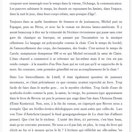
croquent sont immergés tout le temps dans la vitesse, l'échange, la communication.
Les pauvres subissent le temps, les thunés en repoussent les limites, dans l'espace,
dans la nuit le jour, dans leurs corps refaits, sans presque d'âge"
.
Toujours dans sa quête faustienne de femmes et de jouissances, Michel part en
Espagne, puis au Pérou, et avec lui le roman est devenu latino-américain. Il y
aurait beaucoup à dire sur la virtuosité de l'écriture rivronienne qui passe sans crier
gare du classique au baroque, en passant par l'incantation ou la musique
célinienne. Le langage est polymorphe comme la chair. C'est le temps du bordel,
de l'amoncellement des corps, des fantasmes, des freaks. C'est surtout le temps de
Carole, somptueuse dompteuse SM et en qui Michel reconnaît la sœur de Claire.
L'étau charnel a commencé à se refermer sur lui-même mais il ne s'en est pas
rendu compte - à la manière d'un Don Juan qui ne voit pas qu'il se rapproche de la
mort. Au contraire, cette première gémellité est un accomplissement de la chair !
Dans
Les bienveillantes
de Littell, il était également question de jumeaux
incestueux, et c'était précisément ce que certains avaient reproché au livre. Trop
facile de faire dans le mythe grec... ou le mystère chrétien. Trop facile d'user de
symboles éculés comme la pute, la sainte, la vierge, les poissons (qui apparaissent
dans le livre de Rivron un peu le poisson qui nage dans l'air dans l
'Arizona Dream
d'Emir Kusturica). Non, non, à la fin du roman, on s'aperçoit que Rivron nous a
trompés. Que ses ficelles érotico-théologiques sont aussi usées que celles du Lars
von Trier d'
Antichrist
(auquel le final granguignolesque de
La chair
fait d'ailleurs
penser). Que c'est lui le tricheur. L'unité des êtres, ici perverse, c'est bien beau,
mais ça ne convainc personne. Ne nous a-t-il pas fait, en plus, le coup du livre qui
s'écrit au fur et à mesure qu'on le lit ? L'écriture qui réfléchit sur elle-même "en