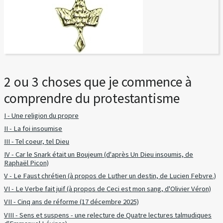
2 ou 3 choses que je commence à
comprendre du protestantisme
I - Une religion du propre
II - La foi insoumise
III - Tel coeur, tel Dieu
IV - Car le Snark était un Boujeum (d'après Un Dieu insoumis, de
Raphaël Picon)
V - Le Faust chrétien (à propos de Luther un destin, de Lucien Febvre.)
VI - Le Verbe fait juif (à propos de Ceci est mon sang, d'Olivier Véron)
VII - Cinq ans de réforme (17 décembre 2025)
VIII - Sens et suspens - une relecture de Quatre lectures talmudiques