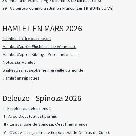
38 - Nos Aimées (sur L'Âge d'homme, de Michel Leiris)
39 - Valeureux comme un Juif en France (sur TRIBUNE JUIVE)
HAMLET EN MARS 2026
Hamlet - L'être ou le néant
Hamlet d'après Fluchère - Le Vème acte
Hamlet d'après Sibony - Père, mère, chair
Notes sur Hamlet
Shakespeare, septième merveille du monde
Hamlet en répliques
Deleuze - Spinoza 2026
I - Problèmes deleuziens 1
II - Avec Dieu, tout est permis
III - Le scandale de Spinoza, c'est l'immanence
IV - C'est vrai si ça marche (le possest de Nicolas de Cues).