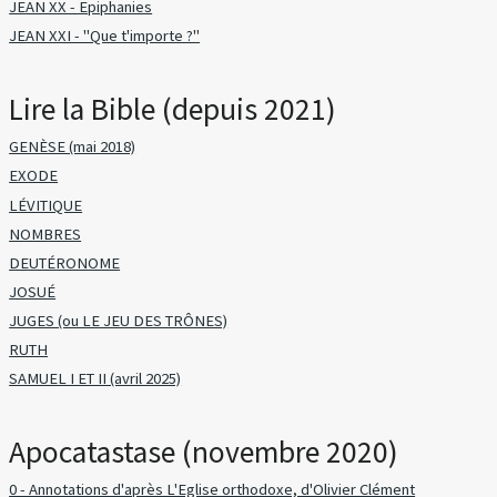
JEAN XX - Epiphanies
JEAN XXI - "Que t'importe ?"
Lire la Bible (depuis 2021)
GENÈSE (mai 2018)
EXODE
LÉVITIQUE
NOMBRES
DEUTÉRONOME
JOSUÉ
JUGES (ou LE JEU DES TRÔNES)
RUTH
SAMUEL I ET II (avril 2025)
Apocatastase (novembre 2020)
0 - Annotations d'après L'Eglise orthodoxe, d'Olivier Clément