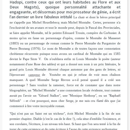
Hadopi, contre ceux qui ont leurs habitudes au Flore et aux
Deux Magots), quoique personnalité attachante et
engageante, et désormais pour moi prosateur de génie, a écrit
l'an dernier un livre fabuleux intitulé
La chair
et dont le héros principal
ne s'appelle pas Michel Houellebecq mais Michel Montalte. Certes, personne n'a
l'exclusivité de ses avatars et tout le monde peut, depuis le Pascal des
Provinciales
,
se faire appeler Montalte, tel le peintre Edouard Trouin, compère du Corbusier. A
moins qu'on en fasse un personnage d'opéra, comme le
Montalte
de Massenet
(1883) ou un personnage de roman comme le Pierre Montalte du
Purgatoire
de
Pierre Boutang (1976). Le nom de Montalte a de toutes façons une connotation
chrétienne récurrente puisque nous avons un cardinal de Montalte qui en 1585
devint le Pape Sixte V. On n'oubliera enfin ni Louis Montalte le poète (auteur
notamment d'une
Rose des sables
) et qui a donné son nom à un prix littéraire, le
grand prix Louis Montalte décerné chaque automne par des gens de lettres, ni
l'éprouvant
campeur
de Youtube en qui je refuse de voir mon chaînon
manquant. A quel Montalte Serge Rivron a-t-il pensé quand il a créé son
personnage ? Sans vouloir la ramener, force est de constater que dans notre
blogosphère, un "Michel Montalte" a une connotation locale évidente, tout comme
aurait pu l'avoir un "Gérard Stalker", une "Monique Slothorp", ou un "Raphaël
Siffredi" - et c'est pourquoi, mon cher Serge, je me suis cru flatté dès que j'ai
commencé à lire votre incroyable roman.
"Qui n'est pas un Saint est un tricheur",
écrit Michel Montalte à la fin de son
premier chapitre. Diable (c'est le cas de le dire !), cela situe d'emblée l'existence, et
son corolaire, l'écriture, à un niveau très haut. Si haut que l'on sera tenté à la fin de
juger de cette existence et de cette écriture à l'aune de cette exigence surhumaine.