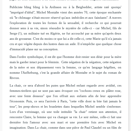
Publiciste bling bling à la Ardisson ou à la Beigbedder, artiste raté quoiqu'
"imprégné d'idéal",
Michel Montalte vient des années 70, cette époque enchantée
où "
le chômage n'était encore réservé qu'aux imbéciles et aux fainéants".
A travers
l'exploration de toutes les formes de la sexualité, il recherche ce qui pourrait
donner sens à sa vie, sinon résoudre le mystère de celle-ci - car Michel, fils de
Serge (!), un militaire tué en Algérie, ne fut accouché par sa mère qu'après deux
ans de grossesse. C'est du moins ce que lui a dit celle-ci, cette Marie qu'il n'a jamais
cru et qui végète depuis des lustres dans un asile. Il n'empêche que quelque chose
d'immaculé plane sur sa conception.
Dans l'ordre symbolique, il est dit que l'homme doit renier son désir pour la mère
mais le garder intact pour le féminin. Cette négation de la négation, cette négation
de la mère et son dépassement vers la femme, ce qu'en langage hégélien, on
nomme l'Aufhebung, c'est la grande affaire de Montalte et le sujet du roman de
Rivron.
La chair, ce sera d'abord les putes que Michel enfant regarde avec avidité, ces
femmes-tirelires qui ne sont pas sans évoquer ces
"cochons creux en plâtre rose,
avec une fente dessous"
que l'on offrait aux enfants afin de leur apprendre
l'économie. Puis, ce sera l'arrivée à Paris, "
cette ville dont ta bite fait jamais le
tour"
, les peep-shows et les branlettes dans lesquelles Michel semble s'enfermer.
Lors d'un vernissage, où une toile intitulée "la chair" retient son attention, il
rencontre Claire, la femme qui va changer sa vie. Le soir même, celle-ci fait une
dernière fois l'amour avec son mari et une première fois avec Michel en
imagination. Dans
La chair,
comme dans une pièce de Paul Claudel ou un film de