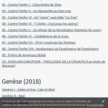
01 - Contre l'enfer I - L'Auschwitz de Dieu
02 - Contre l'enfer II - Du Maranatha au Dies irae
03 - Contre l'enfer III - Un "viens" vaut mille "va-t'en"
04 - Contre l'enfer IV - "L'enfer, c'est pour les autres"
05 - Contre l'enfer V - Se réjouir de la réprobation (Damiens for ever.)
06 - Contre l'enfer VI - L'indulgence de la croix.
07 - Contre l'enfer VII - S'il n'y avait pas les femmes
08 - Contre l'enfer VIII - Apokastasis ou l'espérance de l'espérance
09 - Prière de Kaygusuz Abdal
10 - GHISLAIN CHAUFOUR - THEOLOGIE DE LA CRUAUTE (Les mots du
dessous)
Genèse (2018)
Genèse I - Adam et Eve, Caïn et Abel
Genèse II - Noé
En poursuivant votre navigation sur ce site, vous acceptez l'utilisation de
Genèse III - Babel
cookies. Ces derniers assurent le bon fonctionnement de nos services.
En savoir plus
.