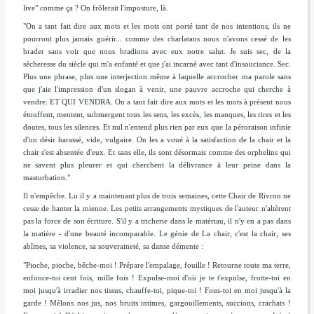
live" comme ça ? On frôlerait l'imposture, là.
"On a tant fait dire aux mots et les mots ont porté tant de nos intentions, ils ne
pourront plus jamais guérir... comme des charlatans nous n'avons cessé de les
brader sans voir que nous bradions avec eux notre salut. Je suis sec, de la
sécheresse du siècle qui m'a enfanté et que j'ai incarné avec tant d'insouciance. Sec.
Plus une phrase, plus une interjection même à laquelle accrocher ma parole sans
que j'aie l'impression d'un slogan à venir, une pauvre accroche qui cherche à
vendre. ET QUI VENDRA. On a tant fait dire aux mots et les mots à présent nous
étouffent, mentent, submergent tous les sens, les excès, les manques, les rires et les
doutes, tous les silences. Et nul n'entend plus rien par eux que la péroraison infinie
d'un désir harassé, vide, vulgaire. On les a voué à la satisfaction de la chair et la
chair s'est absentée d'eux. Et sans elle, ils sont désormais comme des orphelins qui
ne savent plus pleurer et qui cherchent la délivrance à leur peine dans la
masturbation."
Il n'empêche. Lu il y a maintenant plus de trois semaines, cette
Chair
de Rivron ne
cesse de hanter la mienne. Les petits arrangements mystiques de l'auteur n'altèrent
pas la force de son écriture. S'il y a tricherie dans le matériau, il n'y en a pas dans
la matière - d'une beauté incomparable. Le génie de
La chair
, c'est la chair, ses
abîmes, sa violence, sa souveraineté, sa danse démente :
"Pioche, pioche, bêche-moi ! Prépare l'empalage, fouille ! Retourne toute ma terre,
enfonce-toi cent fois, mille fois ! Expulse-moi d'où je te t'expulse, frotte-toi en
moi jusqu'à irradier nos tissus, chauffe-toi, pique-toi ! Fous-toi en moi jusqu'à la
garde ! Mêlons nos jus, nos bruits intimes, gargouillements, succions, crachats !