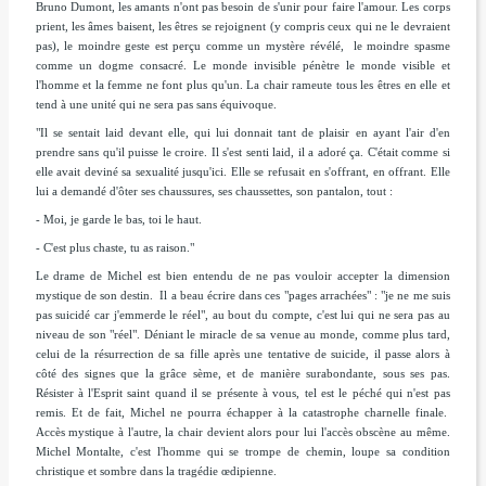
Bruno Dumont, les amants n'ont pas besoin de s'unir pour faire l'amour. Les corps
prient, les âmes baisent, les êtres se rejoignent (y compris ceux qui ne le devraient
pas), le moindre geste est perçu comme un mystère révélé, le moindre spasme
comme un dogme consacré. Le monde invisible pénètre le monde visible et
l'homme et la femme ne font plus qu'un. La chair rameute tous les êtres en elle et
tend à une unité qui ne sera pas sans équivoque.
"Il se sentait laid devant elle, qui lui donnait tant de plaisir en ayant l'air d'en
prendre sans qu'il puisse le croire. Il s'est senti laid, il a adoré ça. C'était comme si
elle avait deviné sa sexualité jusqu'ici. Elle se refusait en s'offrant, en offrant. Elle
lui a demandé d'ôter ses chaussures, ses chaussettes, son pantalon, tout :
- Moi, je garde le bas, toi le haut.
- C'est plus chaste, tu as raison."
Le drame de Michel est bien entendu de ne pas vouloir accepter la dimension
mystique de son destin. Il a beau écrire dans ces "pages arrachées" :
"je ne me suis
pas suicidé car j'emmerde le réel",
au bout du compte, c'est lui qui ne sera pas au
niveau de son "réel". Déniant le miracle de sa venue au monde, comme plus tard,
celui de la résurrection de sa fille après une tentative de suicide, il passe alors à
côté des signes que la grâce sème, et de manière surabondante, sous ses pas.
Résister à l'Esprit saint quand il se présente à vous, tel est le péché qui n'est pas
remis. Et de fait, Michel ne pourra échapper à la catastrophe charnelle finale.
Accès mystique à l'autre, la chair devient alors pour lui l'accès obscène au même.
Michel Montalte, c'est l'homme qui se trompe de chemin, loupe sa condition
christique et sombre dans la tragédie œdipienne.