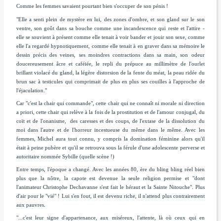
Comme les femmes savaient pourtant bien s'occuper de son pénis !
"Elle a senti plein de mystère en lui, des zones d'ombre, et son gland sur le son
ventre, son goût dans sa bouche comme une incandescence qui reste et l'attire -
elle se souvient à présent comme elle tenait à voir bander et jouir son sexe, comme
elle l'a regardé hypnotiquement, comme elle tenait à en graver dans sa mémoire le
dessin précis des veines, ses moindres contractions dans sa main, son odeur
doucereusement âcre et caféiée, le repli du prépuce au millimètre de l'ourlet
brillant violacé du gland, la légère distorsion de la fente du méat, la peau ridée du
brun sac à testicules qui comprimait de plus en plus ses couilles à l'approche de
l'éjaculation."
Car
"c'est la chair qui commande"
, cette chair qui ne connaît ni morale ni direction
a priori, cette chair qui relève à la fois de la prostitution et de l'amour conjugal, du
coït et de l'onanisme, des caresses et des coups, de l'extase de la dissolution du
moi dans l'autre et de l'horreur incestueuse du même dans le même. Avec les
femmes, Michel aura tout connu, y compris la domination féminine alors qu'il
était à peine pubère et qu'il se retrouva sous la férule d'une adolescente perverse et
autoritaire nommée Sybille (quelle scène !)
Entre temps, l'époque a changé. Avec les années 80, ère du bling bling réel bien
plus que la nôtre, la capote est devenue la seule religion permise et
"dont
l'animateur Christophe Dechavanne s'est fait le héraut et la Sainte Nitouche".
Plus
d'air pour le "vié" ! Lui s'en fout, il est devenu riche, il n'attend plus contrairement
aux pauvres.
"...c'est leur signe d'appartenance, aux miséreux, l'attente, là où ceux qui en