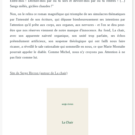
Entre-moi ! Déchire-moi par où tu sors et dévore-moi par où tu rentres
! (...)
Sangs mêlés, giclées chaudes !"
Non, on le relira ce roman magnifique qui triomphe de ses simulacres thématiques
par l'intensité de son écriture, qui dépasse bienheureusement ses intentions par
l'attention qu'il prête aux corps, aux organes, aux nervures - et l'on se dira peut-
être que nos réserves viennent de notre manque d'innocence. Au fond,
La chair
,
avec son apparente naïveté organique, son unité trop parfaite, ses échos
prétendument artificieux, son suspense théologique qui ont failli nous faire
ricaner, a réveillé le sale rationaliste qui sommeille en nous, ce que Marie Montalte
pourrait appeler le diable. Comme Michel, nous n'y croyons pas. Attention à ne
pas finir comme lui.
Site de Serge Rivron (autour de La chair)