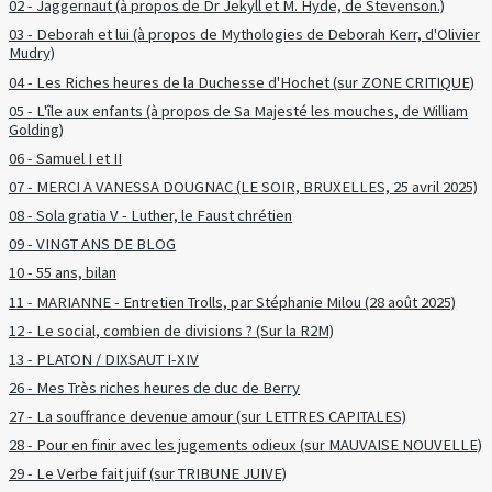
02 - Jaggernaut (à propos de Dr Jekyll et M. Hyde, de Stevenson.)
03 - Deborah et lui (à propos de Mythologies de Deborah Kerr, d'Olivier
Mudry)
04 - Les Riches heures de la Duchesse d'Hochet (sur ZONE CRITIQUE)
05 - L'île aux enfants (à propos de Sa Majesté les mouches, de William
Golding)
06 - Samuel I et II
07 - MERCI A VANESSA DOUGNAC (LE SOIR, BRUXELLES, 25 avril 2025)
08 - Sola gratia V - Luther, le Faust chrétien
09 - VINGT ANS DE BLOG
10 - 55 ans, bilan
11 - MARIANNE - Entretien Trolls, par Stéphanie Milou (28 août 2025)
12 - Le social, combien de divisions ? (Sur la R2M)
13 - PLATON / DIXSAUT I-XIV
26 - Mes Très riches heures de duc de Berry
27 - La souffrance devenue amour (sur LETTRES CAPITALES)
28 - Pour en finir avec les jugements odieux (sur MAUVAISE NOUVELLE)
29 - Le Verbe fait juif (sur TRIBUNE JUIVE)