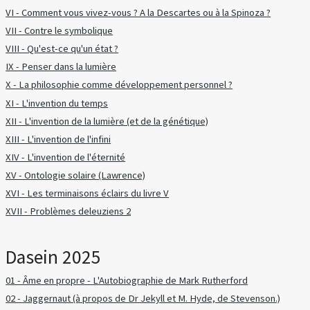
VI - Comment vous vivez-vous ? A la Descartes ou à la Spinoza ?
VII - Contre le symbolique
VIII - Qu'est-ce qu'un état ?
IX - Penser dans la lumière
X - La philosophie comme développement personnel ?
XI - L'invention du temps
XII - L'invention de la lumière (et de la génétique)
XIII - L'invention de l'infini
XIV - L'invention de l'éternité
XV - Ontologie solaire (Lawrence)
XVI - Les terminaisons éclairs du livre V
XVII - Problèmes deleuziens 2
Dasein 2025
01 - Âme en propre - L'Autobiographie de Mark Rutherford
02 - Jaggernaut (à propos de Dr Jekyll et M. Hyde, de Stevenson.)