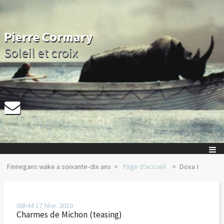
Pierre Cormary
Soleil et croix
Finnegans wake a soixante-dix ans
Page d'accueil
Doxa I
08h44
17
févr. 2010
Charmes de Michon (teasing)