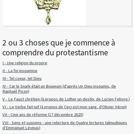
2 ou 3 choses que je commence à
comprendre du protestantisme
I - Une religion du propre
II - La foi insoumise
III - Tel coeur, tel Dieu
IV - Car le Snark était un Boujeum (d'après Un Dieu insoumis, de
Raphaël Picon)
V - Le Faust chrétien (à propos de Luther un destin, de Lucien Febvre.)
VI - Le Verbe fait juif (à propos de Ceci est mon sang, d'Olivier Véron)
VII - Cinq ans de réforme (17 décembre 2025)
VIII - Sens et suspens - une relecture de Quatre lectures talmudiques
d'Emmanuel Lévinas)