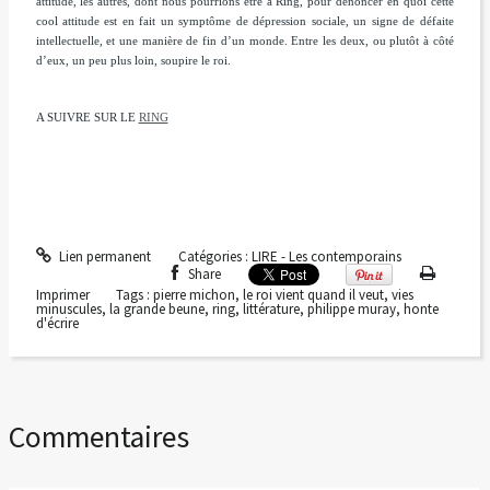
attitude, les autres, dont nous pourrions être à Ring, pour dénoncer en quoi cette
cool attitude est en fait un symptôme de dépression sociale, un signe de défaite
intellectuelle, et une manière de fin d’un monde. Entre les deux, ou plutôt à côté
d’eux, un peu plus loin, soupire le roi.
A SUIVRE SUR LE
RING
Lien permanent
Catégories :
LIRE - Les contemporains
Share
Imprimer
Tags :
pierre michon
,
le roi vient quand il veut
,
vies
minuscules
,
la grande beune
,
ring
,
littérature
,
philippe muray
,
honte
d'écrire
Commentaires