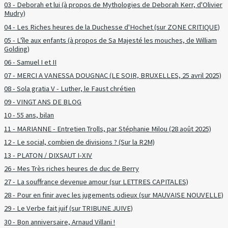
03 - Deborah et lui (à propos de Mythologies de Deborah Kerr, d'Olivier
Mudry)
04 - Les Riches heures de la Duchesse d'Hochet (sur ZONE CRITIQUE)
05 - L'île aux enfants (à propos de Sa Majesté les mouches, de William
Golding)
06 - Samuel I et II
07 - MERCI A VANESSA DOUGNAC (LE SOIR, BRUXELLES, 25 avril 2025)
08 - Sola gratia V - Luther, le Faust chrétien
09 - VINGT ANS DE BLOG
10 - 55 ans, bilan
11 - MARIANNE - Entretien Trolls, par Stéphanie Milou (28 août 2025)
12 - Le social, combien de divisions ? (Sur la R2M)
13 - PLATON / DIXSAUT I-XIV
26 - Mes Très riches heures de duc de Berry
27 - La souffrance devenue amour (sur LETTRES CAPITALES)
28 - Pour en finir avec les jugements odieux (sur MAUVAISE NOUVELLE)
29 - Le Verbe fait juif (sur TRIBUNE JUIVE)
30 - Bon anniversaire, Arnaud Villani !