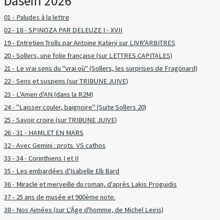
Dasein 2026
01 - Paludes à la lettre
02 - 18 - SPINOZA PAR DELEUZE I - XVII
19 - Entretien Trolls par Antoine Katerji sur LIVR'ARBITRES
20 - Sollers, une folie française (sur LETTRES CAPITALES)
21 - Le vrai sens du "vrai où" (Sollers, les surprises de Fragonard)
22 - Sens et suspens (sur TRIBUNE JUIVE)
23 - L'Amen d'AN (dans la R2M)
24 - "Laisser couler, baignoire" (Suite Sollers 20)
25 - Savoir croire (sur TRIBUNE JUIVE)
26 - 31 - HAMLET EN MARS
32 - Avec Gemini : prots. VS cathos
33 - 34 - Corinthiens I et II
35 - Les embardées d'Isabelle Elli Bard
36 - Miracle et merveille du roman, d'après Lakis Proguidis
37 - 25 ans de musée et 900ème note.
38 - Nos Aimées (sur L'Âge d'homme, de Michel Leiris)