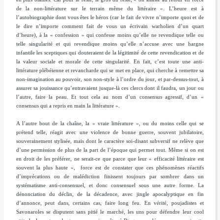
de la non-littérature sur le terrain même du littéraire »
. L’heure est à
l’autobiographie dont vous êtes le héros (car le fait de vivre n’importe quoi et de
le dire n’importe comment fait de vous un écrivain warholien d’un quart
d’heure), à la « confession » qui confesse moins qu’elle ne revendique telle ou
telle singularité et qui revendique moins qu’elle n’accuse avec une hargne
infantile les sceptiques qui douteraient de la légitimité de cette revendication et de
la valeur sociale et morale de cette singularité. En fait, c’est toute une anti-
littérature plébéienne et revancharde qui se met en place, qui cherche à remettre sa
non-imagination au pouvoir, son non-style à l’ordre du jour, et par-dessus-tout, à
assurer sa jouissance qu’entravaient jusque-là ces clercs dont il faudra, un jour ou
l’autre, faire la peau. Et tout cela au nom d’un consensus agressif, d’un
«
consensus qui a repris en main la littérature ».
A l’autre bout de la chaîne, la « vraie littérature », ou du moins celle qui se
prétend telle, réagit avec une violence de bonne guerre, souvent jubilatoire,
souverainement stylisée, mais dont le caractère soi-disant subversif ne relève que
d’une permission de plus de la part de l’époque qui permet tout. Même si on est
en droit de les préférer, ne serait-ce que parce que leur « efficacité littéraire est
souvent la plus haute », force est de constater que ces phénomènes réactifs
d’imprécations ou de malédiction finissent toujours par sombrer dans un
systématisme anti-consensuel, et donc consensuel sous une autre forme. La
dénonciation du déclin, de la décadence, avec jingle apocalyptique en fin
d’annonce, peut dans, certains cas, faire long feu. En vérité, poujadistes et
Savonaroles se disputent sans pitié le marché, les uns pour défendre leur cool