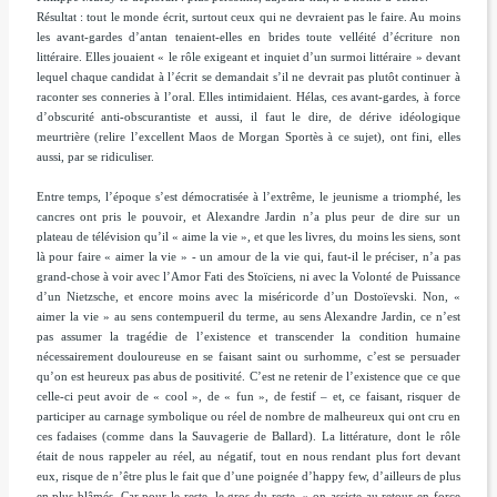
Résultat : tout le monde écrit, surtout ceux qui ne devraient pas le faire. Au moins
les avant-gardes d’antan tenaient-elles en brides toute velléité d’écriture non
littéraire. Elles jouaient
« le rôle exigeant et inquiet d’un surmoi littéraire »
devant
lequel chaque candidat à l’écrit se demandait s’il ne devrait pas plutôt continuer à
raconter ses conneries à l’oral. Elles intimidaient. Hélas, ces avant-gardes, à force
d’obscurité anti-obscurantiste et aussi, il faut le dire, de dérive idéologique
meurtrière (relire l’excellent
Maos
de Morgan Sportès à ce sujet), ont fini, elles
aussi, par se ridiculiser.
Entre temps, l’époque s’est démocratisée à l’extrême, le jeunisme a triomphé, les
cancres ont pris le pouvoir, et Alexandre Jardin n’a plus peur de dire sur un
plateau de télévision qu’il « aime la vie », et que les livres, du moins les siens, sont
là pour faire « aimer la vie » - un amour de la vie qui, faut-il le préciser, n’a pas
grand-chose à voir avec l’Amor Fati des Stoïciens, ni avec la Volonté de Puissance
d’un Nietzsche, et encore moins avec la miséricorde d’un Dostoïevski. Non, «
aimer la vie » au sens contempueril du terme, au sens Alexandre Jardin, ce n’est
pas assumer la tragédie de l’existence et transcender la condition humaine
nécessairement douloureuse en se faisant saint ou surhomme, c’est se persuader
qu’on est heureux pas abus de positivité. C’est ne retenir de l’existence que ce que
celle-ci peut avoir de « cool », de « fun », de festif – et, ce faisant, risquer de
participer au carnage symbolique ou réel de nombre de malheureux qui ont cru en
ces fadaises (comme dans la
Sauvagerie
de Ballard). La littérature, dont le rôle
était de nous rappeler au réel, au négatif, tout en nous rendant plus fort devant
eux, risque de n’être plus le fait que d’une poignée d’happy few, d’ailleurs de plus
en plus blâmés. Car pour le reste, le gros du reste,
« on assiste au retour en force