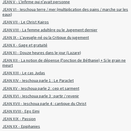
JEAN V - L'infirme qui n'avait personne
JEAN VI - Ieschoua terre / mer (multiplication des pains / marche sur les
eaux)
JEAN VII - Le Christ Kairos
JEAN VIII - La femme adultère ou le Jugement dernier
JEAN IX - L'aveugle-né ou la Critique du jugement
JEAN X - Gage et gratuité
JEAN XI - Douze heures dans le jour (Lazare)
JEAN XII - La notion de dépense (l'onction de Béthanie) + Si le grain ne
meurt
JEAN XIII - Le cas Judas
JEAN XIV - Ieschoua parle 1 : Le Paraclet
JEAN XV - Ieschoua parle 2 : cep et sarment
JEAN XVI - Ieschoua parle 3 : partir / revenir
JEAN XVII - Ieschoua parle 4 : cantique du Christ
JEAN XVIII - Ego Eimi
JEAN XIX - Passion
JEAN XX - Epiphanies