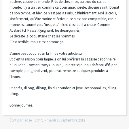
austère, coupé du monde. Près de chez moi, au trou du cul du
monde, il y a un lieu comme ça pour anachorète, devenu saint, Donat
de son temps, et bien ce n'est pas à Paris, définitivement. Moi je crois,
sincèrement, qu'être moine et écrivain ce n'est pas compatible, car le
moine est tourné vers Dieu, et s'il écrit c'est qu'il a chuté. Comme
Abélard (cf. Pascal Quignard, les désarçonnés).
Je déteste la coquetterie chez les hommes.
C'est terrible, mais c'est comme ça.
J'aime beaucoup aussi la fin de votre article sur
Et c’est la raison pour laquelle on lui préfèrera la sagesse débonnaire
d’un John Cowper Powys : ouaip, un petit séjour au château d'If, par
exemple, par grand vent, pourrait remettre quelques pendules à
l'heure.
Et après, dilong, dilong, fin du bourdon et joyeuses sonnailles, diling,
diling.
Bonne journée.
Écrit par :
rose
14h41
-
mardi 18
septembre 2012