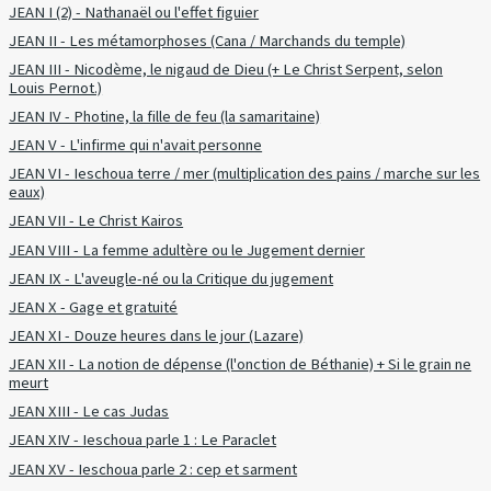
JEAN I (2) - Nathanaël ou l'effet figuier
JEAN II - Les métamorphoses (Cana / Marchands du temple)
JEAN III - Nicodème, le nigaud de Dieu (+ Le Christ Serpent, selon
Louis Pernot.)
JEAN IV - Photine, la fille de feu (la samaritaine)
JEAN V - L'infirme qui n'avait personne
JEAN VI - Ieschoua terre / mer (multiplication des pains / marche sur les
eaux)
JEAN VII - Le Christ Kairos
JEAN VIII - La femme adultère ou le Jugement dernier
JEAN IX - L'aveugle-né ou la Critique du jugement
JEAN X - Gage et gratuité
JEAN XI - Douze heures dans le jour (Lazare)
JEAN XII - La notion de dépense (l'onction de Béthanie) + Si le grain ne
meurt
JEAN XIII - Le cas Judas
JEAN XIV - Ieschoua parle 1 : Le Paraclet
JEAN XV - Ieschoua parle 2 : cep et sarment