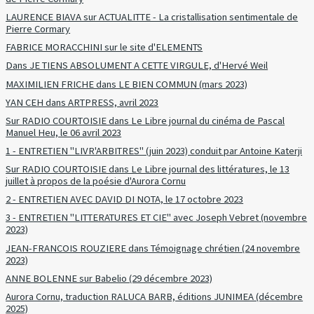
LAURENCE BIAVA sur ACTUALITTE - La cristallisation sentimentale de
Pierre Cormary
FABRICE MORACCHINI sur le site d'ELEMENTS
Dans JE TIENS ABSOLUMENT A CETTE VIRGULE, d'Hervé Weil
MAXIMILIEN FRICHE dans LE BIEN COMMUN (mars 2023)
YAN CEH dans ARTPRESS, avril 2023
Sur RADIO COURTOISIE dans Le Libre journal du cinéma de Pascal
Manuel Heu, le 06 avril 2023
1 - ENTRETIEN "LIVR'ARBITRES" (juin 2023) conduit par Antoine Katerji
Sur RADIO COURTOISIE dans Le Libre journal des littératures, le 13
juillet à propos de la poésie d'Aurora Cornu
2 - ENTRETIEN AVEC DAVID DI NOTA, le 17 octobre 2023
3 - ENTRETIEN "LITTERATURES ET CIE" avec Joseph Vebret (novembre
2023)
JEAN-FRANCOIS ROUZIERE dans Témoignage chrétien (24 novembre
2023)
ANNE BOLENNE sur Babelio (29 décembre 2023)
Aurora Cornu, traduction RALUCA BARB, éditions JUNIMEA (décembre
2025)