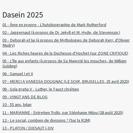
Dasein 2025
01 - Âme en propre - L'Autobiographie de Mark Rutherford
02 - Jaggernaut (à propos de Dr Jekyll et M. Hyde, de Stevenson.)
03 - Deborah et lui (à propos de Mythologies de Deborah Kerr, d'Olivier
Mudry)
04 - Les Riches heures de la Duchesse d'Hochet (sur ZONE CRITIQUE)
05 - L'île aux enfants (à propos de Sa Majesté les mouches, de William
Golding)
06 - Samuel I et II
07 - MERCI A VANESSA DOUGNAC (LE SOIR, BRUXELLES, 25 avril 2025)
08 - Sola gratia V - Luther, le Faust chrétien
09 - VINGT ANS DE BLOG
10 - 55 ans, bilan
11 - MARIANNE - Entretien Trolls, par Stéphanie Milou (28 août 2025)
12 - Le social, combien de divisions ? (Sur la R2M)
13 - PLATON / DIXSAUT I-XIV