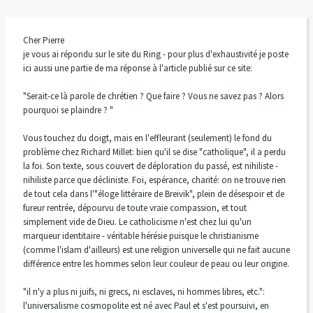
Cher Pierre
je vous ai répondu sur le site du Ring - pour plus d'exhaustivité je poste
ici aussi une partie de ma réponse à l'article publié sur ce site:
"Serait-ce là parole de chrétien ? Que faire ? Vous ne savez pas ? Alors
pourquoi se plaindre ? "
Vous touchez du doigt, mais en l'effleurant (seulement) le fond du
problème chez Richard Millet: bien qu'il se dise "catholique", il a perdu
la foi. Son texte, sous couvert de déploration du passé, est nihiliste -
nihiliste parce que décliniste. Foi, espérance, charité: on ne trouve rien
de tout cela dans l'"éloge littéraire de Breivik", plein de désespoir et de
fureur rentrée, dépourvu de toute vraie compassion, et tout
simplement vide de Dieu. Le catholicisme n'est chez lui qu'un
marqueur identitaire - véritable hérésie puisque le christianisme
(comme l'islam d'ailleurs) est une religion universelle qui ne fait aucune
différence entre les hommes selon leur couleur de peau ou leur origine.
"il n'y a plus ni juifs, ni grecs, ni esclaves, ni hommes libres, etc.":
l'universalisme cosmopolite est né avec Paul et s'est poursuivi, en