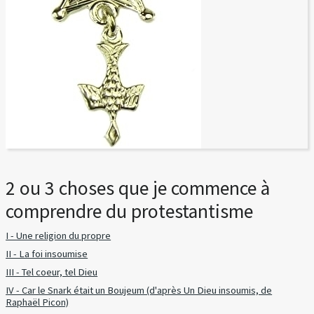
2 ou 3 choses que je commence à
comprendre du protestantisme
I - Une religion du propre
II - La foi insoumise
III - Tel coeur, tel Dieu
IV - Car le Snark était un Boujeum (d'après Un Dieu insoumis, de
Raphaël Picon)