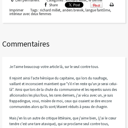
Lien permanent
Catégories :
Richard Millet, le dernier
Share
Imprimer
Tags :
richard millet
,
anders breivik
,
langue fantôme
,
intérieur avec deux femmes
Commentaires
Je l'aime beaucoup votre article là, sur le seul contre tous.
Il rejoint ainsi l'acte héroïque du capitaine, qui lors du naufrage,
vaillant et inconscient maintient que "s'il n'en reste qu'un je serai celui-
là". Ainsi que lors de la chute du communisme et les repentis suivis des
aficionados les plus fous, les rares derniers, j'ai vécu avec un, je suis
frappadingue, voui, misère de moi, ceux qui osaient se dire encore
communistes alors qu'ils sont/étaient réduits à peau de chagrin.
Mais j'en lis un autre de critique littéraire, que j'aime bien, (j'ai le cœur
tendre c'est une tare atavique), qui se proclame seul contre tous,