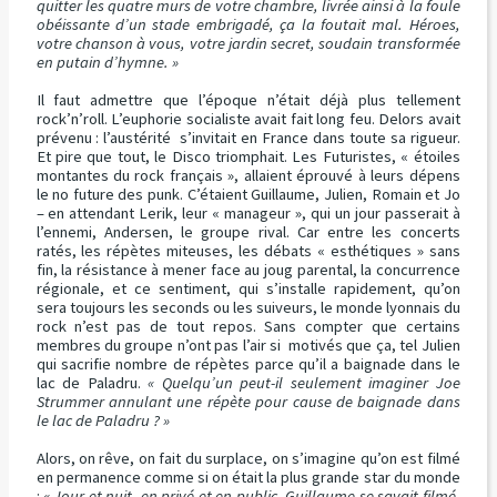
quitter les quatre murs de votre chambre, livrée ainsi à la foule
obéissante d’un stade embrigadé, ça la foutait mal. Héroes,
votre chanson à vous, votre jardin secret, soudain transformée
en putain d’hymne. »
Il faut admettre que l’époque n’était déjà plus tellement
rock’n’roll. L’euphorie socialiste avait fait long feu. Delors avait
prévenu : l’austérité s’invitait en France dans toute sa rigueur.
Et pire que tout, le Disco triomphait. Les Futuristes, « étoiles
montantes du rock français », allaient éprouvé à leurs dépens
le no future des punk. C’étaient Guillaume, Julien, Romain et Jo
– en attendant Lerik, leur « manageur », qui un jour passerait à
l’ennemi, Andersen, le groupe rival. Car entre les concerts
ratés, les répètes miteuses, les débats « esthétiques » sans
fin, la résistance à mener face au joug parental, la concurrence
régionale, et ce sentiment, qui s’installe rapidement, qu’on
sera toujours les seconds ou les suiveurs, le monde lyonnais du
rock n’est pas de tout repos. Sans compter que certains
membres du groupe n’ont pas l’air si motivés que ça, tel Julien
qui sacrifie nombre de répètes parce qu’il a baignade dans le
lac de Paladru.
« Quelqu’un peut-il seulement imaginer Joe
Strummer annulant une répète pour cause de baignade dans
le lac de Paladru ? »
Alors, on rêve, on fait du surplace, on s’imagine qu’on est filmé
en permanence comme si on était la plus grande star du monde
:
« Jour et nuit, en privé et en public, Guillaume se savait filmé.