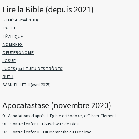
Lire la Bible (depuis 2021)
GENÈSE (mai 2018)
EXODE
LÉVITIQUE
NOMBRES
DEUTÉRONOME
JOSUÉ
JUGES (ou LE JEU DES TRÔNES)
RUTH
SAMUEL I ET II (avril 2025)
Apocatastase (novembre 2020)
0 - Annotations d'après L'Eglise orthodoxe, d'Olivier Clément
01 - Contre l'enfer I - L'Auschwitz de Dieu
02 - Contre l'enfer II - Du Maranatha au Dies irae