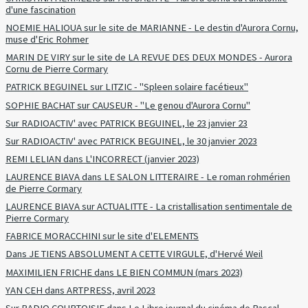
d'une fascination
NOEMIE HALIOUA sur le site de MARIANNE - Le destin d'Aurora Cornu,
muse d'Eric Rohmer
MARIN DE VIRY sur le site de LA REVUE DES DEUX MONDES - Aurora
Cornu de Pierre Cormary
PATRICK BEGUINEL sur LITZIC - "Spleen solaire facétieux"
SOPHIE BACHAT sur CAUSEUR - "Le genou d'Aurora Cornu"
Sur RADIOACTIV' avec PATRICK BEGUINEL, le 23 janvier 23
Sur RADIOACTIV' avec PATRICK BEGUINEL, le 30 janvier 2023
REMI LELIAN dans L'INCORRECT (janvier 2023)
LAURENCE BIAVA dans LE SALON LITTERAIRE - Le roman rohmérien
de Pierre Cormary
LAURENCE BIAVA sur ACTUALITTE - La cristallisation sentimentale de
Pierre Cormary
FABRICE MORACCHINI sur le site d'ELEMENTS
Dans JE TIENS ABSOLUMENT A CETTE VIRGULE, d'Hervé Weil
MAXIMILIEN FRICHE dans LE BIEN COMMUN (mars 2023)
YAN CEH dans ARTPRESS, avril 2023
Sur RADIO COURTOISIE dans Le Libre journal du cinéma de Pascal