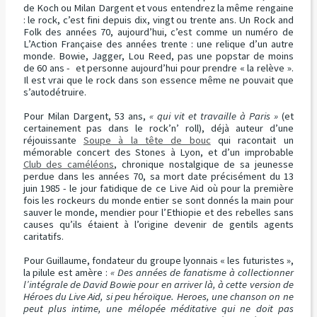
de Koch ou Milan Dargent et vous entendrez la même rengaine
: le rock, c’est fini depuis dix, vingt ou trente ans. Un Rock and
Folk des années 70, aujourd’hui, c’est comme un numéro de
L’Action Française des années trente : une relique d’un autre
monde. Bowie, Jagger, Lou Reed, pas une popstar de moins
de 60 ans - et personne aujourd’hui pour prendre « la relève ».
Il est vrai que le rock dans son essence même ne pouvait que
s’autodétruire.
Pour Milan Dargent, 53 ans,
« qui vit et travaille à Paris »
(et
certainement pas dans le rock’n’ roll), déjà auteur d’une
réjouissante
Soupe à la tête de bouc
qui racontait un
mémorable concert des Stones à Lyon, et d’un improbable
Club des caméléons
, chronique nostalgique de sa jeunesse
perdue dans les années 70, sa mort date précisément du 13
juin 1985 - le jour fatidique de ce Live Aid où pour la première
fois les rockeurs du monde entier se sont donnés la main pour
sauver le monde, mendier pour l’Ethiopie et des rebelles sans
causes qu’ils étaient à l’origine devenir de gentils agents
caritatifs.
Pour Guillaume, fondateur du groupe lyonnais « les futuristes »,
la pilule est amère :
« Des années de fanatisme à collectionner
l’intégrale de David Bowie pour en arriver là, à cette version de
Héroes du Live Aid, si peu héroïque. Heroes, une chanson on ne
peut plus intime, une mélopée méditative qui ne doit pas