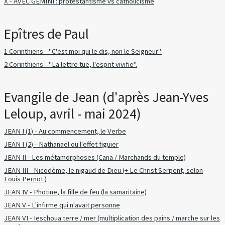
X - AVEC GEMINI : protestantisme vs catholicisme
Epîtres de Paul
1 Corinthiens - "C'est moi qui le dis, non le Seigneur".
2 Corinthiens - "La lettre tue, l'esprit vivifie".
Evangile de Jean (d'après Jean-Yves
Leloup, avril - mai 2024)
JEAN I (1) - Au commencement, le Verbe
JEAN I (2) - Nathanaël ou l'effet figuier
JEAN II - Les métamorphoses (Cana / Marchands du temple)
JEAN III - Nicodème, le nigaud de Dieu (+ Le Christ Serpent, selon
Louis Pernot.)
JEAN IV - Photine, la fille de feu (la samaritaine)
JEAN V - L'infirme qui n'avait personne
JEAN VI - Ieschoua terre / mer (multiplication des pains / marche sur les