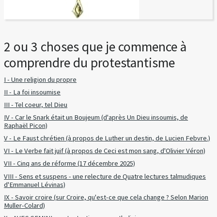
2 ou 3 choses que je commence à
comprendre du protestantisme
I - Une religion du propre
II - La foi insoumise
III - Tel coeur, tel Dieu
IV - Car le Snark était un Boujeum (d'après Un Dieu insoumis, de
Raphaël Picon)
V - Le Faust chrétien (à propos de Luther un destin, de Lucien Febvre.)
VI - Le Verbe fait juif (à propos de Ceci est mon sang, d'Olivier Véron)
VII - Cinq ans de réforme (17 décembre 2025)
VIII - Sens et suspens - une relecture de Quatre lectures talmudiques
d'Emmanuel Lévinas)
IX - Savoir croire (sur Croire, qu'est-ce que cela change ? Selon Marion
Muller-Colard)