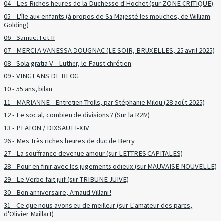
04 - Les Riches heures de la Duchesse d'Hochet (sur ZONE CRITIQUE)
05 - L'île aux enfants (à propos de Sa Majesté les mouches, de William
Golding)
06 - Samuel I et II
07 - MERCI A VANESSA DOUGNAC (LE SOIR, BRUXELLES, 25 avril 2025)
08 - Sola gratia V - Luther, le Faust chrétien
09 - VINGT ANS DE BLOG
10 - 55 ans, bilan
11 - MARIANNE - Entretien Trolls, par Stéphanie Milou (28 août 2025)
12 - Le social, combien de divisions ? (Sur la R2M)
13 - PLATON / DIXSAUT I-XIV
26 - Mes Très riches heures de duc de Berry
27 - La souffrance devenue amour (sur LETTRES CAPITALES)
28 - Pour en finir avec les jugements odieux (sur MAUVAISE NOUVELLE)
29 - Le Verbe fait juif (sur TRIBUNE JUIVE)
30 - Bon anniversaire, Arnaud Villani !
31 - Ce que nous avons eu de meilleur (sur L'amateur des parcs,
d'Olivier Maillart)