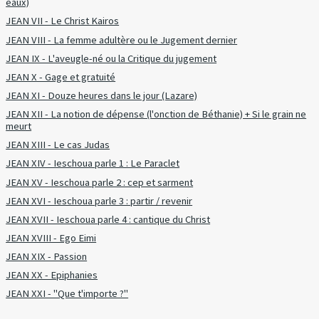
eaux)
JEAN VII - Le Christ Kairos
JEAN VIII - La femme adultère ou le Jugement dernier
JEAN IX - L'aveugle-né ou la Critique du jugement
JEAN X - Gage et gratuité
JEAN XI - Douze heures dans le jour (Lazare)
JEAN XII - La notion de dépense (l'onction de Béthanie) + Si le grain ne
meurt
JEAN XIII - Le cas Judas
JEAN XIV - Ieschoua parle 1 : Le Paraclet
JEAN XV - Ieschoua parle 2 : cep et sarment
JEAN XVI - Ieschoua parle 3 : partir / revenir
JEAN XVII - Ieschoua parle 4 : cantique du Christ
JEAN XVIII - Ego Eimi
JEAN XIX - Passion
JEAN XX - Epiphanies
JEAN XXI - "Que t'importe ?"