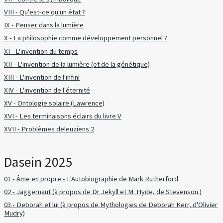
VIII - Qu'est-ce qu'un état ?
IX - Penser dans la lumière
X - La philosophie comme développement personnel ?
XI - L'invention du temps
XII - L'invention de la lumière (et de la génétique)
XIII - L'invention de l'infini
XIV - L'invention de l'éternité
XV - Ontologie solaire (Lawrence)
XVI - Les terminaisons éclairs du livre V
XVII - Problèmes deleuziens 2
Dasein 2025
01 - Âme en propre - L'Autobiographie de Mark Rutherford
02 - Jaggernaut (à propos de Dr Jekyll et M. Hyde, de Stevenson.)
03 - Deborah et lui (à propos de Mythologies de Deborah Kerr, d'Olivier
Mudry)