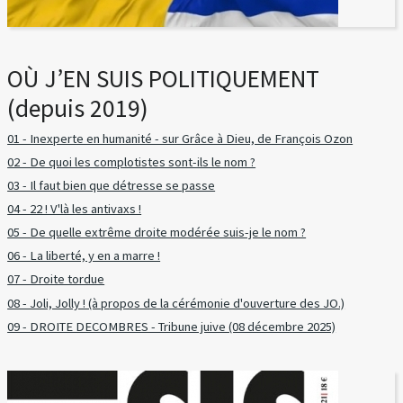
OÙ J’EN SUIS POLITIQUEMENT
(depuis 2019)
01 - Inexperte en humanité - sur Grâce à Dieu, de François Ozon
02 - De quoi les complotistes sont-ils le nom ?
03 - Il faut bien que détresse se passe
04 - 22 ! V'là les antivaxs !
05 - De quelle extrême droite modérée suis-je le nom ?
06 - La liberté, y en a marre !
07 - Droite tordue
08 - Joli, Jolly ! (à propos de la cérémonie d'ouverture des JO.)
09 - DROITE DECOMBRES - Tribune juive (08 décembre 2025)