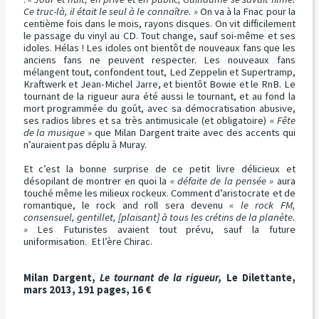
Ce truc-là, il était le seul à le connaître. »
On va à la Fnac pour la
centième fois dans le mois, rayons disques. On vit difficilement
le passage du vinyl au CD. Tout change, sauf soi-même et ses
idoles. Hélas ! Les idoles ont bientôt de nouveaux fans que les
anciens fans ne peuvent respecter. Les nouveaux fans
mélangent tout, confondent tout, Led Zeppelin et Supertramp,
Kraftwerk et Jean-Michel Jarre, et bientôt Bowie et le RnB. Le
tournant de la rigueur aura été aussi le tournant, et au fond la
mort programmée du goût, avec sa démocratisation abusive,
ses radios libres et sa très antimusicale (et obligatoire)
« Fête
de la musique »
que Milan Dargent traite avec des accents qui
n’auraient pas déplu à Muray.
Et c’est la bonne surprise de ce petit livre délicieux et
désopilant de montrer en quoi la
« défaite de la pensée »
aura
touché même les milieux rockeux. Comment d’aristocrate et de
romantique, le rock and roll sera devenu
« le rock FM,
consensuel, gentillet, [plaisant] à tous les crétins de la planète.
»
Les Futuristes avaient tout prévu, sauf la future
uniformisation. Et l’ère Chirac.
Milan Dargent,
Le tournant de la rigueur,
Le Dilettante,
mars 2013, 191 pages, 16 €