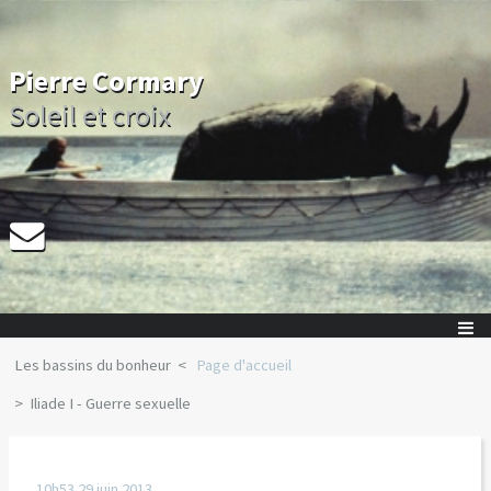
Pierre Cormary
Soleil et croix
Les bassins du bonheur
Page d'accueil
Iliade I - Guerre sexuelle
10h53
29
juin 2013