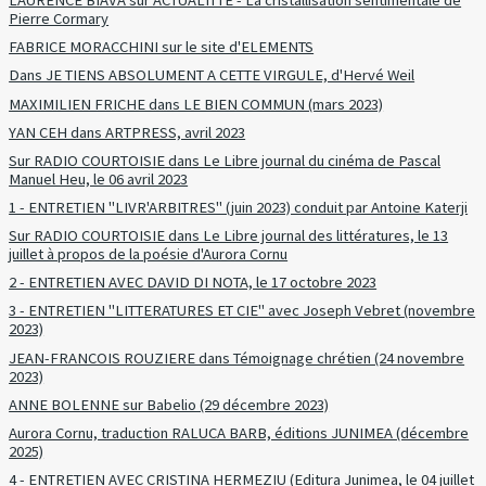
LAURENCE BIAVA sur ACTUALITTE - La cristallisation sentimentale de
Pierre Cormary
FABRICE MORACCHINI sur le site d'ELEMENTS
Dans JE TIENS ABSOLUMENT A CETTE VIRGULE, d'Hervé Weil
MAXIMILIEN FRICHE dans LE BIEN COMMUN (mars 2023)
YAN CEH dans ARTPRESS, avril 2023
Sur RADIO COURTOISIE dans Le Libre journal du cinéma de Pascal
Manuel Heu, le 06 avril 2023
1 - ENTRETIEN "LIVR'ARBITRES" (juin 2023) conduit par Antoine Katerji
Sur RADIO COURTOISIE dans Le Libre journal des littératures, le 13
juillet à propos de la poésie d'Aurora Cornu
2 - ENTRETIEN AVEC DAVID DI NOTA, le 17 octobre 2023
3 - ENTRETIEN "LITTERATURES ET CIE" avec Joseph Vebret (novembre
2023)
JEAN-FRANCOIS ROUZIERE dans Témoignage chrétien (24 novembre
2023)
ANNE BOLENNE sur Babelio (29 décembre 2023)
Aurora Cornu, traduction RALUCA BARB, éditions JUNIMEA (décembre
2025)
4 - ENTRETIEN AVEC CRISTINA HERMEZIU (Editura Junimea, le 04 juillet