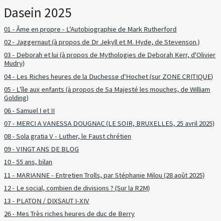
Dasein 2025
01 - Âme en propre - L'Autobiographie de Mark Rutherford
02 - Jaggernaut (à propos de Dr Jekyll et M. Hyde, de Stevenson.)
03 - Deborah et lui (à propos de Mythologies de Deborah Kerr, d'Olivier
Mudry)
04 - Les Riches heures de la Duchesse d'Hochet (sur ZONE CRITIQUE)
05 - L'île aux enfants (à propos de Sa Majesté les mouches, de William
Golding)
06 - Samuel I et II
07 - MERCI A VANESSA DOUGNAC (LE SOIR, BRUXELLES, 25 avril 2025)
08 - Sola gratia V - Luther, le Faust chrétien
09 - VINGT ANS DE BLOG
10 - 55 ans, bilan
11 - MARIANNE - Entretien Trolls, par Stéphanie Milou (28 août 2025)
12 - Le social, combien de divisions ? (Sur la R2M)
13 - PLATON / DIXSAUT I-XIV
26 - Mes Très riches heures de duc de Berry