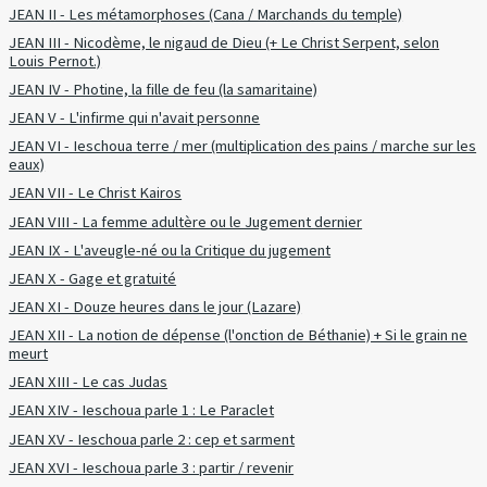
JEAN II - Les métamorphoses (Cana / Marchands du temple)
JEAN III - Nicodème, le nigaud de Dieu (+ Le Christ Serpent, selon
Louis Pernot.)
JEAN IV - Photine, la fille de feu (la samaritaine)
JEAN V - L'infirme qui n'avait personne
JEAN VI - Ieschoua terre / mer (multiplication des pains / marche sur les
eaux)
JEAN VII - Le Christ Kairos
JEAN VIII - La femme adultère ou le Jugement dernier
JEAN IX - L'aveugle-né ou la Critique du jugement
JEAN X - Gage et gratuité
JEAN XI - Douze heures dans le jour (Lazare)
JEAN XII - La notion de dépense (l'onction de Béthanie) + Si le grain ne
meurt
JEAN XIII - Le cas Judas
JEAN XIV - Ieschoua parle 1 : Le Paraclet
JEAN XV - Ieschoua parle 2 : cep et sarment
JEAN XVI - Ieschoua parle 3 : partir / revenir