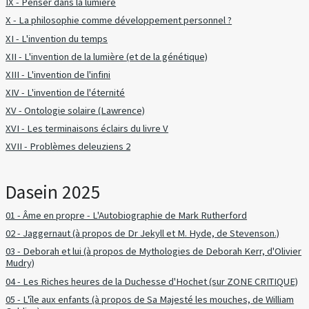
IX - Penser dans la lumière
X - La philosophie comme développement personnel ?
XI - L'invention du temps
XII - L'invention de la lumière (et de la génétique)
XIII - L'invention de l'infini
XIV - L'invention de l'éternité
XV - Ontologie solaire (Lawrence)
XVI - Les terminaisons éclairs du livre V
XVII - Problèmes deleuziens 2
Dasein 2025
01 - Âme en propre - L'Autobiographie de Mark Rutherford
02 - Jaggernaut (à propos de Dr Jekyll et M. Hyde, de Stevenson.)
03 - Deborah et lui (à propos de Mythologies de Deborah Kerr, d'Olivier
Mudry)
04 - Les Riches heures de la Duchesse d'Hochet (sur ZONE CRITIQUE)
05 - L'île aux enfants (à propos de Sa Majesté les mouches, de William