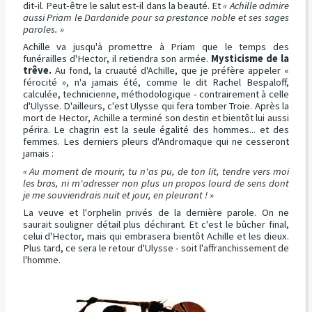
dit-il. Peut-être le salut est-il dans la beauté. Et
« Achille admire
aussi Priam le Dardanide pour sa prestance noble et ses sages
paroles. »
Achille va jusqu'à promettre à Priam que le temps des
funérailles d'Hector, il retiendra son armée.
Mysticisme de la
trêve.
Au fond, la cruauté d'Achille, que je préfère appeler «
férocité », n'a jamais été, comme le dit Rachel Bespaloff,
calculée, technicienne, méthodologique - contrairement à celle
d'Ulysse. D'ailleurs, c'est Ulysse qui fera tomber Troie. Après la
mort de Hector, Achille a terminé son destin et bientôt lui aussi
périra. Le chagrin est la seule égalité des hommes... et des
femmes. Les derniers pleurs d'Andromaque qui ne cesseront
jamais :
« Au moment de mourir, tu n'as pu, de ton lit, tendre vers moi
les bras, ni m'adresser non plus un propos lourd de sens dont
je me souviendrais nuit et jour, en pleurant ! »
La veuve et l'orphelin privés de la dernière parole. On ne
saurait souligner détail plus déchirant. Et c'est le bûcher final,
celui d'Hector, mais qui embrasera bientôt Achille et les dieux.
Plus tard, ce sera le retour d'Ulysse - soit l'affranchissement de
l'homme.