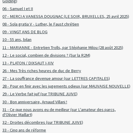
Golding)
06 - Samuel I et II
07 - MERCI A VANESSA DOUGNAC (LE SOIR, BRUXELLES, 25 avril 2025)
08 - Sola gratia V - Luther, le Faust chrétien
09 - VINGT ANS DE BLOG
10 - 55 ans, bilan
11 - MARIANNE - Entretien Trolls, par Stéphanie Milou (28 août 2025)
12 - Le social, combien de divisions ? (Sur la R2M)
13 - PLATON / DIXSAUT I-XIV
26 - Mes Très riches heures de duc de Berry
27 - La souffrance devenue amour (sur LETTRES CAPITALES)
28 - Pour en finir avec les jugements odieux (sur MAUVAISE NOUVELLE)
29 - Le Verbe fait juif (sur TRIBUNE JUIVE)
30 - Bon anniversaire, Arnaud Villani !
31 - Ce que nous avons eu de meilleur (sur L'amateur des parcs,
d'Olivier Maillart)
32 - Droites décombres (sur TRIBUNE JUIVE)
33 - Cinq ans de réforme