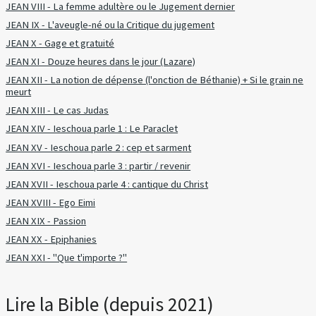
JEAN VIII - La femme adultère ou le Jugement dernier
JEAN IX - L'aveugle-né ou la Critique du jugement
JEAN X - Gage et gratuité
JEAN XI - Douze heures dans le jour (Lazare)
JEAN XII - La notion de dépense (l'onction de Béthanie) + Si le grain ne
meurt
JEAN XIII - Le cas Judas
JEAN XIV - Ieschoua parle 1 : Le Paraclet
JEAN XV - Ieschoua parle 2 : cep et sarment
JEAN XVI - Ieschoua parle 3 : partir / revenir
JEAN XVII - Ieschoua parle 4 : cantique du Christ
JEAN XVIII - Ego Eimi
JEAN XIX - Passion
JEAN XX - Epiphanies
JEAN XXI - "Que t'importe ?"
Lire la Bible (depuis 2021)