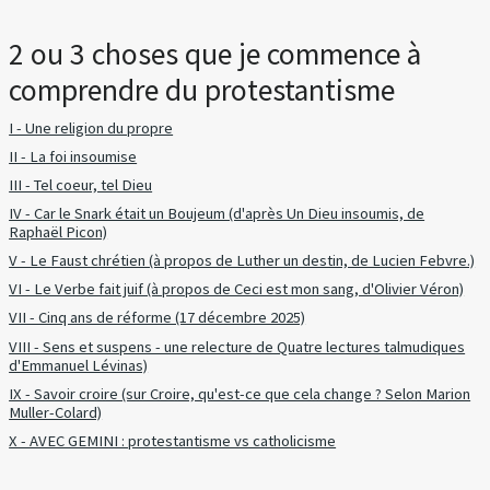
2 ou 3 choses que je commence à
comprendre du protestantisme
I - Une religion du propre
II - La foi insoumise
III - Tel coeur, tel Dieu
IV - Car le Snark était un Boujeum (d'après Un Dieu insoumis, de
Raphaël Picon)
V - Le Faust chrétien (à propos de Luther un destin, de Lucien Febvre.)
VI - Le Verbe fait juif (à propos de Ceci est mon sang, d'Olivier Véron)
VII - Cinq ans de réforme (17 décembre 2025)
VIII - Sens et suspens - une relecture de Quatre lectures talmudiques
d'Emmanuel Lévinas)
IX - Savoir croire (sur Croire, qu'est-ce que cela change ? Selon Marion
Muller-Colard)
X - AVEC GEMINI : protestantisme vs catholicisme