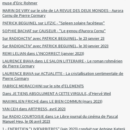
muse d'Eric Rohmer
MARIN DE VIRY sur le site de LA REVUE DES DEUX MONDES - Aurora
Cornu de Pierre Cormary
PATRICK BEGUINEL sur LITZIC - "Spleen solaire facétieux"
SOPHIE BACHAT sur CAUSEUR - "Le genou d'Aurora Cornu"
Sur RADIOACTIV' avec PATRICK BEGUINEL, le 23 janvier 23
Sur RADIOACTIV' avec PATRICK BEGUINEL, le 30 janvier 2023
REMI LELIAN dans L'INCORRECT (janvier 2023)
LAURENCE BIAVA dans LE SALON LITTERAIRE - Le roman rohmérien
de Pierre Cormary
LAURENCE BIAVA sur ACTUALITTE - La cristallisation sentimentale de
Pierre Cormary
FABRICE MORACCHINI sur le site d'ELEMENTS
Dans JE TIENS ABSOLUMENT A CETTE VIRGULE, d'Hervé Weil
MAXIMILIEN FRICHE dans LE BIEN COMMUN (mars 2023)
YAN CEH dans ARTPRESS, avril 2023
Sur RADIO COURTOISIE dans Le Libre journal du cinéma de Pascal
Manuel Heu, le 06 avril 2023
1 - ENTRETIEN "LIVR'ARBITRES" (juin 2023) conduit par Antoine Katerji