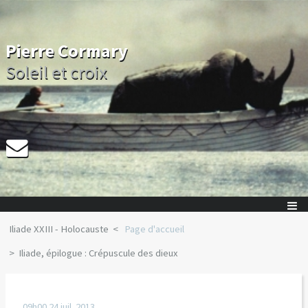
Pierre Cormary
Soleil et croix
Iliade XXIII - Holocauste
Page d'accueil
Iliade, épilogue : Crépuscule des dieux
09h00
24
juil. 2013