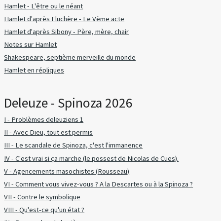
Hamlet - L'être ou le néant
Hamlet d'après Fluchère - Le Vème acte
Hamlet d'après Sibony - Père, mère, chair
Notes sur Hamlet
Shakespeare, septième merveille du monde
Hamlet en répliques
Deleuze - Spinoza 2026
I - Problèmes deleuziens 1
II - Avec Dieu, tout est permis
III - Le scandale de Spinoza, c'est l'immanence
IV - C'est vrai si ça marche (le possest de Nicolas de Cues).
V - Agencements masochistes (Rousseau)
VI - Comment vous vivez-vous ? A la Descartes ou à la Spinoza ?
VII - Contre le symbolique
VIII - Qu'est-ce qu'un état ?