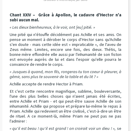
Chant XXIV – Grâce à Apollon, le cadavre d'Hector n'a
subi aucun mal.
« Les dieux bienheureux, à le voir, ont [eu] pitié. »
Une pitié qui n'étouffe décidément pas Achille et ses amis. On
pense un moment à dérober le corps d'Hector sans qu'Achille
s'en doute - mais cette idée est « impraticable », de l'aveu de
Zeus même. Limites, encore une fois, des dieux. Thétis, la
bonne mère effondrée elle aussi par l'inhumanité de son fiston
est envoyée auprès de lui et dans l'espoir qu'elle pourra le
convaincre de rendre le corps.
« Jusques à quand, mon fils, rongeras-tu ton coeur à pleurer, à
gémir, sans plus te souvenir de la table et du lit ? »
Achille accepte de rendre Hector à Priam.
Et c'est cette rencontre magnifique, sublime, bouleversante,
l'une des plus belles choses qui n'aient jamais été écrites,
entre Achille et Priam - et qui peut-être sauve Achille de son
inhumanité. Achille qui propose et prépare lui-même le repas à
Priam. Achille qui redevient un être civilisé, c'est-à-dire un être
de rituel. A ce moment-là, même Priam ne peut pas ne pas
l'admirer :
« qu'il est beau ! qu'il est grand ! on croirait voir un dieu ! »,
se