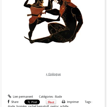
+ Epilogue
Lien permanent
Catégories :
Iliade
Share
Imprimer
Tags :
iliade
,
homère
,
rachel bespaloff
,
nestor
,
achille