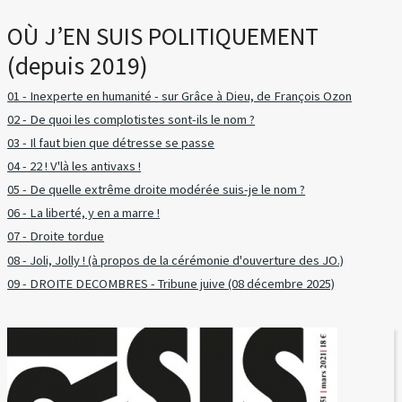
OÙ J’EN SUIS POLITIQUEMENT
(depuis 2019)
01 - Inexperte en humanité - sur Grâce à Dieu, de François Ozon
02 - De quoi les complotistes sont-ils le nom ?
03 - Il faut bien que détresse se passe
04 - 22 ! V'là les antivaxs !
05 - De quelle extrême droite modérée suis-je le nom ?
06 - La liberté, y en a marre !
07 - Droite tordue
08 - Joli, Jolly ! (à propos de la cérémonie d'ouverture des JO.)
09 - DROITE DECOMBRES - Tribune juive (08 décembre 2025)