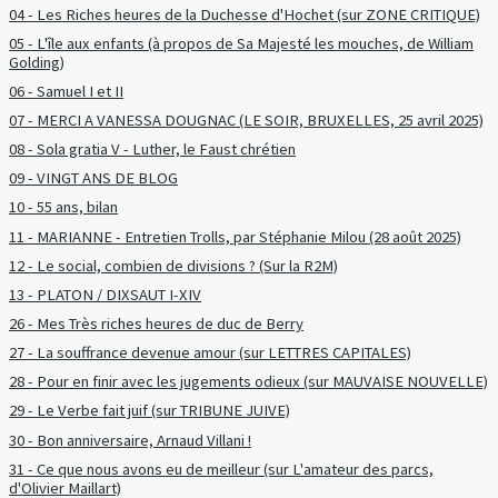
04 - Les Riches heures de la Duchesse d'Hochet (sur ZONE CRITIQUE)
05 - L'île aux enfants (à propos de Sa Majesté les mouches, de William
Golding)
06 - Samuel I et II
07 - MERCI A VANESSA DOUGNAC (LE SOIR, BRUXELLES, 25 avril 2025)
08 - Sola gratia V - Luther, le Faust chrétien
09 - VINGT ANS DE BLOG
10 - 55 ans, bilan
11 - MARIANNE - Entretien Trolls, par Stéphanie Milou (28 août 2025)
12 - Le social, combien de divisions ? (Sur la R2M)
13 - PLATON / DIXSAUT I-XIV
26 - Mes Très riches heures de duc de Berry
27 - La souffrance devenue amour (sur LETTRES CAPITALES)
28 - Pour en finir avec les jugements odieux (sur MAUVAISE NOUVELLE)
29 - Le Verbe fait juif (sur TRIBUNE JUIVE)
30 - Bon anniversaire, Arnaud Villani !
31 - Ce que nous avons eu de meilleur (sur L'amateur des parcs,
d'Olivier Maillart)