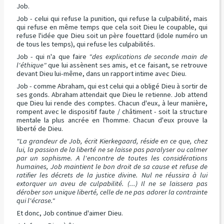
Job.
Job - celui qui refuse la punition, qui refuse la culpabilité, mais
qui refuse en même temps que cela soit Dieu le coupable, qui
refuse l'idée que Dieu soit un père fouettard (idole numéro un
de tous les temps), qui refuse les culpabilités.
Job - qui n'a que faire
"des explications de seconde main de
l'éthique"
que lui assènent ses amis, et ce faisant, se retrouve
devant Dieu lui-même, dans un rapport intime avec Dieu.
Job - comme Abraham, qui est celui qui a obligé Dieu à sortir de
ses gonds. Abraham attendait que Dieu le retienne. Job attend
que Dieu lui rende des comptes. Chacun d'eux, à leur manière,
rompent avec le dispositif faute / châtiment - soit la structure
mentale la plus ancrée en l'homme. Chacun d'eux prouve la
liberté de Dieu.
"La grandeur de Job, écrit Kierkegaard, réside en ce que, chez
lui, la passion de la liberté ne se laisse pas paralyser ou calmer
par un sophisme. A l'encontre de toutes les considérations
humaines, Job maintient le bon droit de sa cause et refuse de
ratifier les décrets de la justice divine. Nul ne réussira à lui
extorquer un aveu de culpabilité. (...) Il ne se laissera pas
dérober son unique liberté, celle de ne pas adorer la contrainte
qui l'écrase."
Et donc, Job continue d'aimer Dieu.