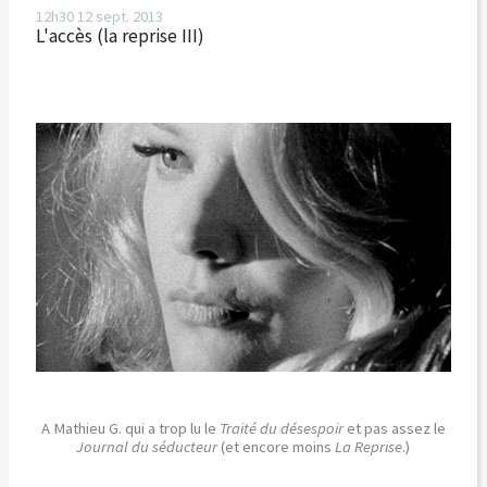
12h30
12
sept. 2013
L'accès (la reprise III)
A Mathieu G. qui a trop lu le
Traité du désespoir
et pas assez le
Journal du séducteur
(et encore moins
La Reprise
.)