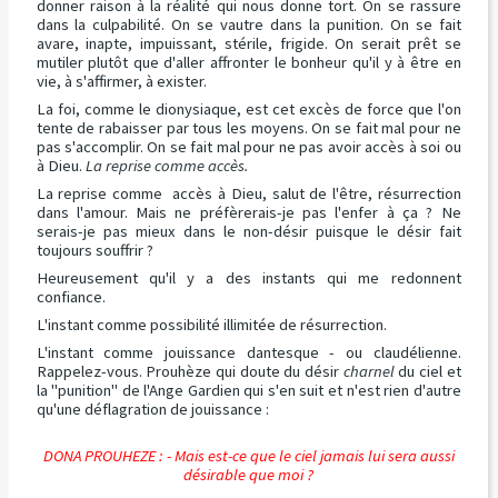
donner raison à la réalité qui nous donne tort. On se rassure
dans la culpabilité. On se vautre dans la punition. On se fait
avare, inapte, impuissant, stérile, frigide. On serait prêt se
mutiler plutôt que d'aller affronter le bonheur qu'il y à être en
vie, à s'affirmer, à exister.
La foi, comme le dionysiaque, est cet excès de force que l'on
tente de rabaisser par tous les moyens. On se fait mal pour ne
pas s'accomplir. On se fait mal pour ne pas avoir accès à soi ou
à Dieu.
La reprise comme accès.
La reprise comme accès à Dieu, salut de l'être, résurrection
dans l'amour. Mais ne préfèrerais-je pas l'enfer à ça ? Ne
serais-je pas mieux dans le non-désir puisque le désir fait
toujours souffrir ?
Heureusement qu'il y a des instants qui me redonnent
confiance.
L'instant comme possibilité illimitée de résurrection.
L'instant comme jouissance dantesque - ou claudélienne.
Rappelez-vous. Prouhèze qui doute du désir
charnel
du ciel et
la "punition" de l'Ange Gardien qui s'en suit et n'est rien d'autre
qu'une déflagration de jouissance :
DONA PROUHEZE : - Mais est-ce que le ciel jamais lui sera aussi
désirable que moi ?