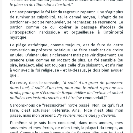
le plein cri de l'âme dans l'instant."
Et c'est pourquoi la foi fait du regret un repentir. Il ne s'agit plus
de ruminer sa culpabilité, tel le damné moyen, il s'agit de se
pardonner - soit se renouveler, se recharger, se reprendre. Le
pardon comme ce qui opérer le passage (l'accès) de
l'introspection narcissique et orgueilleuse à l'intériorité
mystique.
Le piège esthétique, comme toujours, est de faire de cette
conversion un prétexte poétique. De faire semblant de croire
en Dieu. D'aimer Dieu sincèrement mais pas véridiquement. De
prendre Dieu comme un Mozart de plus. La foi sensible (ou
pire, intellectuelle) est toujours celle d'un plaisantin, et n'a rien
à voir avec la foi religieuse - et là-dessus, je dois bien avouer
que...
Du reste, dans le sensible,
"il suffit d'un grain de poussière
dans l'oeil, il suffit d'un rien, pour que le néant reprenne ses
droits, pour que s'écroule le fragile édifice de l'extase et soient
polluées ces instants sacrés où l'être
[se renouvelait.]"
Gardons-nous de "ressusciter" notre passé. Non, ce qu'il faut
faire, c'est actualiser l'éternité. Ainsi, Nice n'est plus mon
passé, mais mon présent.
J'y reviens moins que j'y devien
s.
Et même si je suis bien conscient, dans mes amours, mes
souvenirs et mes écrits, de m'en tenir, la plupart du temps, au
seuil. Comme le jeune homme de
La Reprise
, dès que tout est