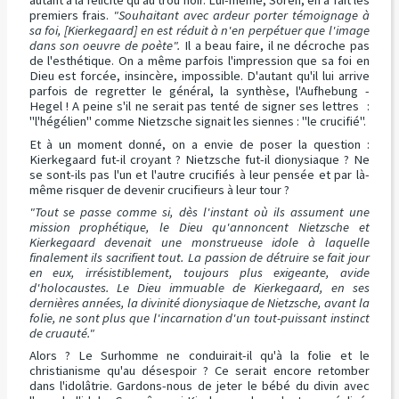
autant à la félicité qu'au trou noir. Lui-même, Sören, en a fait les
premiers frais.
"Souhaitant avec ardeur porter témoignage à
sa foi, [Kierkegaard] en est réduit à n'en perpétuer que l'image
dans son oeuvre de poète".
Il a beau faire, il ne décroche pas
de l'esthétique. On a même parfois l'impression que sa foi en
Dieu est forcée, insincère, impossible. D'autant qu'il lui arrive
parfois de regretter le général, la synthèse, l'Aufhebung -
Hegel ! A peine s'il ne serait pas tenté de signer ses lettres :
"l'hégélien" comme Nietzsche signait les siennes : "le crucifié".
Et à un moment donné, on a envie de poser la question :
Kierkegaard fut-il croyant ? Nietzsche fut-il dionysiaque ? Ne
se sont-ils pas l'un et l'autre crucifiés à leur pensée et par là-
même risquer de devenir crucifieurs à leur tour ?
"Tout se passe comme si, dès l'instant où ils assument une
mission prophétique, le Dieu qu'annoncent Nietzsche et
Kierkegaard devenait une monstrueuse idole à laquelle
finalement ils sacrifient tout. La passion de détruire se fait jour
en eux, irrésistiblement, toujours plus exigeante, avide
d'holocaustes. Le Dieu immuable de Kierkegaard, en ses
dernières années, la divinité dionysiaque de Nietzsche, avant la
folie, ne sont plus que l'incarnation d'un tout-puissant instinct
de cruauté."
Alors ? Le Surhomme ne conduirait-il qu'à la folie et le
christianisme qu'au désespoir ? Ce serait encore retomber
dans l'idolâtrie. Gardons-nous de jeter le bébé du divin avec