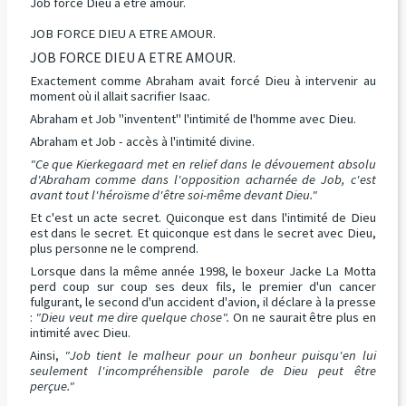
Job force Dieu à être amour.
JOB FORCE DIEU A ETRE AMOUR.
JOB FORCE DIEU A ETRE AMOUR.
Exactement comme Abraham avait forcé Dieu à intervenir au
moment où il allait sacrifier Isaac.
Abraham et Job "inventent" l'intimité de l'homme avec Dieu.
Abraham et Job - accès à l'intimité divine.
"Ce que Kierkegaard met en relief dans le dévouement absolu
d'Abraham comme dans l'opposition acharnée de Job, c'est
avant tout l'héroïsme d'être soi-même devant Dieu."
Et c'est un acte secret. Quiconque est dans l'intimité de Dieu
est dans le secret. Et quiconque est dans le secret avec Dieu,
plus personne ne le comprend.
Lorsque dans la même année 1998, le boxeur Jacke La Motta
perd coup sur coup ses deux fils, le premier d'un cancer
fulgurant, le second d'un accident d'avion, il déclare à la presse
:
"Dieu veut me dire quelque chose".
On ne saurait être plus en
intimité avec Dieu.
Ainsi,
"Job tient le malheur pour un bonheur puisqu'en lui
seulement l'incompréhensible parole de Dieu peut être
perçue."