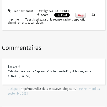
Lien permanent
Catégories :
LA REPRISE
Share
Imprimer
Tags :
kierkegaard
,
la reprise
,
rachel bespaloff
,
cheminements et carrefours
Commentaires
Excellent!
Cela donne envie de "reprendre" la lecture de Etty Hillesum, entre
autres... (Claudel)....
Écrit par :
http://nouvelles-du-silence.over-blog.com/
09h40
-
mardi 17
septembre 2013