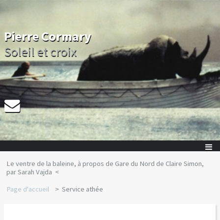
Pierre Cormary
Soleil et croix
Le ventre de la baleine, à propos de Gare du Nord de Claire Simon,
par Sarah Vajda
Page d'accueil
Service athée