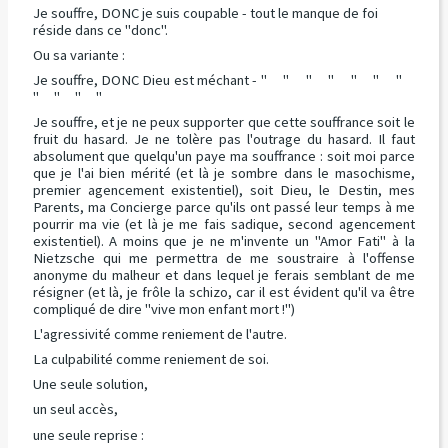
Je souffre, DONC je suis coupable - tout le manque de foi
réside dans ce "donc".
Ou sa variante :
Je souffre, DONC Dieu est méchant - " " " " " " "
" " " "
Je souffre, et je ne peux supporter que cette souffrance soit le
fruit du hasard. Je ne tolère pas l'outrage du hasard. Il faut
absolument que quelqu'un paye ma souffrance : soit moi parce
que je l'ai bien mérité (et là je sombre dans le masochisme,
premier agencement existentiel), soit Dieu, le Destin, mes
Parents, ma Concierge parce qu'ils ont passé leur temps à me
pourrir ma vie (et là je me fais sadique, second agencement
existentiel). A moins que je ne m'invente un "Amor Fati" à la
Nietzsche qui me permettra de me soustraire à l'offense
anonyme du malheur et dans lequel je ferais semblant de me
résigner (et là, je frôle la schizo, car il est évident qu'il va être
compliqué de dire "vive mon enfant mort !")
L'agressivité comme reniement de l'autre.
La culpabilité comme reniement de soi.
Une seule solution,
un seul accès,
une seule reprise :