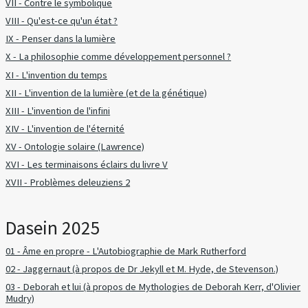
VII - Contre le symbolique
VIII - Qu'est-ce qu'un état ?
IX - Penser dans la lumière
X - La philosophie comme développement personnel ?
XI - L'invention du temps
XII - L'invention de la lumière (et de la génétique)
XIII - L'invention de l'infini
XIV - L'invention de l'éternité
XV - Ontologie solaire (Lawrence)
XVI - Les terminaisons éclairs du livre V
XVII - Problèmes deleuziens 2
Dasein 2025
01 - Âme en propre - L'Autobiographie de Mark Rutherford
02 - Jaggernaut (à propos de Dr Jekyll et M. Hyde, de Stevenson.)
03 - Deborah et lui (à propos de Mythologies de Deborah Kerr, d'Olivier
Mudry)