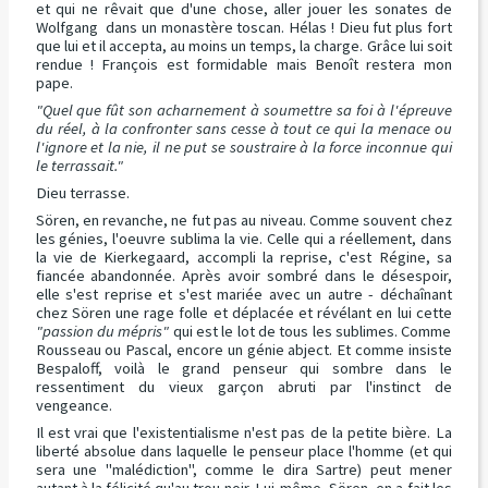
et qui ne rêvait que d'une chose, aller jouer les sonates de
Wolfgang dans un monastère toscan. Hélas ! Dieu fut plus fort
que lui et il accepta, au moins un temps, la charge. Grâce lui soit
rendue ! François est formidable mais Benoît restera mon
pape.
"Quel que fût son acharnement à soumettre sa foi à l'épreuve
du réel, à la confronter sans cesse à tout ce qui la menace ou
l'ignore et la nie, il ne put se soustraire à la force inconnue qui
le terrassait."
Dieu terrasse.
Sören, en revanche, ne fut pas au niveau. Comme souvent chez
les génies, l'oeuvre sublima la vie. Celle qui a réellement, dans
la vie de Kierkegaard, accompli la reprise, c'est Régine, sa
fiancée abandonnée. Après avoir sombré dans le désespoir,
elle s'est reprise et s'est mariée avec un autre - déchaînant
chez Sören une rage folle et déplacée et révélant en lui cette
"passion du mépris"
qui est le lot de tous les sublimes. Comme
Rousseau ou Pascal, encore un génie abject. Et comme insiste
Bespaloff, voilà le grand penseur qui sombre dans le
ressentiment du vieux garçon abruti par l'instinct de
vengeance.
Il est vrai que l'existentialisme n'est pas de la petite bière. La
liberté absolue dans laquelle le penseur place l'homme (et qui
sera une "malédiction", comme le dira Sartre) peut mener