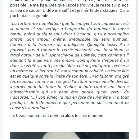
possible, je me fige. Dès que l'accès s'ouvre, je reste sur pieds
au lieu de sauter. L'idée me suffit et je mérite des claques. Ou la
porte dans la gueule.
"La torturante humiliation que lui infligent son impuissance à
se donner et son vertige à l'approche du bonheur, le laisse
tendu, prêt à quelque saut dans l'inconnu, qu'il n'accomplira
jamais. Son amour même, irréalisable au sens humain,
l'amène à la frontière du prodigieux. Quoiqu'il fasse, il ne
parvient pas à rompre le cercle enchanté que la solitude a
tracé autour de lui. Approche-t-il de l'aimée, c'est comme s'il
étendait la main vers une ombre. Loin qu'elle s'impose à lui
dans sa vérité vivante, irréductible, elle ne peut que le révéler à
lui-même en se heurtant à son incommunicabilité. La jeune fille
est en quelque sorte la limite de son être. En la faisant, malgré
lui, évanouir comme un songe à l'instant même où elle devrait
incarner pour lui toute la réalité, il bute contre une borne
infranchissable qui ne peut être abolie qu'en vertu de
l'absurde. (...) Son échec l'a mis en face de lui-même. Il a tout
perdu, et de telle manière que personne ne sait comment la
chose s'est produite."
Le beau moment est devenu alors le sale moment.