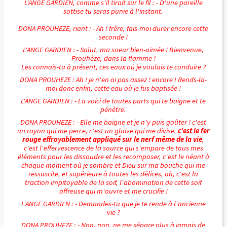
L'ANGE GARDIEN, comme s'il tirait sur le fil : - D'une pareille
sottise tu seras punie à l'instant.
DONA PROUHEZE, riant : - Ah ! frère, fais-moi durer encore cette
seconde !
L'ANGE GARDIEN : - Salut, ma soeur bien-aimée ! Bienvenue,
Prouhèze, dans la flamme !
Les connais-tu à présent, ces eaux où je voulais te conduire ?
DONA PROUHEZE : Ah ! je n'en ai pas assez ! encore ! Rends-la-
moi donc enfin, cette eau où je fus baptisée !
L'ANGE GARDIEN : - La voici de toutes parts qui te baigne et te
pénètre.
DONA PROUHEZE : - Elle me baigne et je n'y puis goûter ! c'est
un rayon qui me perce, c'est un glaive qui me divise,
c'est le fer
rouge effroyablement appliqué sur le nerf même de la vie
,
c'est l'effervescence de la source qui s'empare de tous mes
éléments pour les dissoudre et les recomposer, c'est le néant à
chaque moment où je sombre et Dieu sur ma bouche qui me
ressuscite, et supérieure à toutes les délices, ah, c'est la
traction impitoyable de la soif, l'abomination de cette soif
affreuse qui m'ouvre et me crucifie !
L'ANGE GARDIEN : - Demandes-tu que je te rende à l'ancienne
vie ?
DONA PROUHEZE : - Non, non, ne me sépare plus à jamais de