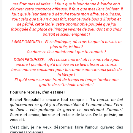
ces flammes désirées ! Il faut que je leur donne à fondre et à
dévorer cette carapace affreuse, il faut que mes liens brûlent, il
faut que je leur tienne à détruire toute mon affreuse cuirasse,
tout cela que Dieu n'a pas fait, tout ce roide bois d'illusion et
de péché, cette idole, cette abominable poupée que j'ai
fabriquée à sa place de l'image vivante de Dieu dont ma chair
portait le sceau empreint !
L'ANGE GARDIEN : - Et ce Rodrigue, où crois-tu que tu lui sois le
plus utile, ici-bas ?
Ou dans ce lieu maintenant que tu connais ?
DONA PROUHEZE : - Ah ! Laisse-moi ici ! ah ! ne me retire pas
encore ! pendant qu'il achève en ce lieu obscur sa course
laisse-moi me consumer pour lui comme une cire aux pieds de
la Vierge !
Et qu'il sente sur son front de temps en temps tomber une
goutte de cette huile ardente !
Pour une reprise, c'en est une !
Rachel Bespaloff a encore tout compris :
"La reprise ne fait
qu'accentuer ce qu'il y a d'irréductible à l'homme dans l'être
de Dieu : elle prolonge la guerre en perpétuant l'amour."
Guerre et amour, horreur et extase de la vie. De la poésie, on
vous dit.
C'est clair, je ne veux désormais faire l'amour qu'avec des
kierkegaardiennes.