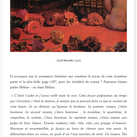
Józef Mehoffer,
Cynie
Et pourquoi pas la jouissance féminine qui constitue le joyau de cette troisième
partie et la plus belle page (187, pour les obsédés) du roman ? Fanoutza faisant
parler Hélène – ou étant Hélène.
« C’était l’aube et j’avais veillé toute la nuit. Cette douce palpitation du temps
qui s’écoulait, c’était la mienne, je sentais que je pouvais faire ce que je voulais de
cette heure. Je ne désirais qu’égrener le bonheur. Le premier instant, j’étais
heureuse. Le second instant, j’étais heureuse ; le troisième, le quatrième, le
cinquième, le sixième, j’étais heureuse. Le septième instant, j’étais comme une
pulpe de fruit. Juteux. Ensuite tombant, vide, vide, vide, une grappe d’instants.
Heureuse et ensommeillée, je faisais un bout de chemin sans rien sentir. Je
débouchais dans un creux, un puits d’où l’eau sourdait de terre. Un instant. Dix