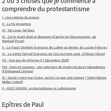
2 ou 3 choses que je commence à
comprendre du protestantisme
I - Une religion du propre
II - La foi insoumise
III - Tel coeur, tel Dieu
IV - Car le Snark était un Boujeum (d'après Un Dieu insoumis, de
Raphaël Picon)
V - Le Faust chrétien (à propos de Luther un destin, de Lucien Febvre.)
VI - Le Verbe fait juif (à propos de Ceci est mon sang, d'Olivier Véron)
VII - Cinq ans de réforme (17 décembre 2025)
VIII - Sens et suspens - une relecture de Quatre lectures talmudiques
d'Emmanuel Lévinas)
IX - Savoir croire (sur Croire, qu'est-ce que cela change ? Selon Marion
Muller-Colard)
X - AVEC GEMINI : protestantisme vs catholicisme
Epîtres de Paul