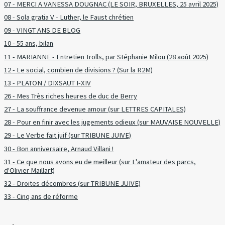
07 - MERCI A VANESSA DOUGNAC (LE SOIR, BRUXELLES, 25 avril 2025)
08 - Sola gratia V - Luther, le Faust chrétien
09 - VINGT ANS DE BLOG
10 - 55 ans, bilan
11 - MARIANNE - Entretien Trolls, par Stéphanie Milou (28 août 2025)
12 - Le social, combien de divisions ? (Sur la R2M)
13 - PLATON / DIXSAUT I-XIV
26 - Mes Très riches heures de duc de Berry
27 - La souffrance devenue amour (sur LETTRES CAPITALES)
28 - Pour en finir avec les jugements odieux (sur MAUVAISE NOUVELLE)
29 - Le Verbe fait juif (sur TRIBUNE JUIVE)
30 - Bon anniversaire, Arnaud Villani !
31 - Ce que nous avons eu de meilleur (sur L'amateur des parcs,
d'Olivier Maillart)
32 - Droites décombres (sur TRIBUNE JUIVE)
33 - Cinq ans de réforme