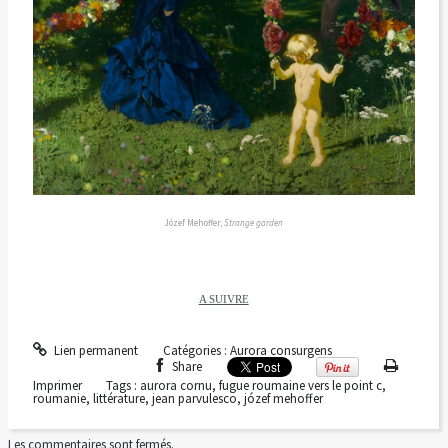
Józef Mehoffer,
Strange garden
A SUIVRE
Lien permanent
Catégories :
Aurora consurgens
Share
Imprimer
Tags :
aurora cornu
,
fugue roumaine vers le point c
,
roumanie
,
littérature
,
jean parvulesco
,
józef mehoffer
Les commentaires sont fermés.