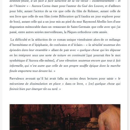
destinée finale, d’un face à face suractivé de la vie vécue – existentiellement – et
de l’histoire » -
Aurora Cornu étant pour l'auteur du
Gué des Louves
, et d'ailleurs
pour bibi, autant l'actrice de sa vie que celle du film de Rohmer, autant celle de
son livre que celle de son film
(
cette
Billocation
qu'il faudra un jour explorer pour
de bon)
, autant celle qui a un jour mis au pied du mur Raymond Abellio lors d'une
disputation mémorable dans un restaurant de Saint-Germain que celle avec qui j'ai
passé, entre autres soirées merveilleuses, la Pâques orthodoxe cette année
.
La difficulté et la séduction de ce roman unique viendraient alors de ce mélange
d’hermétisme et d’épiphanie, de confusion et d’éclairs –
« la sérialité soutenue des
épisodes dans leur ensemble »
allant de pair avec
« quelque chose qui les dépasse
en les intégrant sous une sorte de toiture en continuité
[qui pourrait être le moi
synthétique d’Aurora elle-même],
d’une vibration soutenue encore que tout à fait
informelle, qui n’est autre que celle de son propre souffle épique dont la marche
finale emportera tout devant lui. »
Parvulesco avouait qu’il lui avait fallu au moins deux lectures pour saisir
« le
mécanisme de dissimulation en place »
dans ce livre
,
« [ce] quelque chose qui
finirait bien par émerger tôt ou tard. »