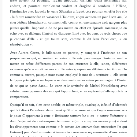
texte devient ici poétique, fuyant
(
fuguant
)
, difficile, quasi hermétique par
endroit, et pourtant terriblement violent et érogène ô combien ! Hélène,
l’institutrice avec laquelle le jeune Sébastien a fugué, cela pourrait en effet être elle
- la future romancière en vacances à Talloires, et qui
avouera un jour à son ami, le
cher Jérôme Montcharvin, comment elle connut en une semaine trois garçons plus
jeunes qu'elle. Impossible de ne pas mettre en effet
cet épisode romanesque en
écho
avec ce dialogue filmé ni ce dialogue filmé avec les deux ou trois choses que
je connais d'elle - et qui toutes sont, comme le dit Jean Parvulesco,
« en
réverbération »
.
Avec Aurora Cornu, la billocation est partout, y compris à l’intérieur de son
propre roman qui, en mettant en scène différents personnages féminins, semble
mettre en scène différentes parties de son existence à elle, sinon, différentes
existence qu’elle aurait vécues à différentes époques sur différents territoires. Ou
comme si encore, puisque nous avons employé le mot de « territoire », elle serait
la figure principielle sur laquelle se dessinent tous les autres personnages, à l’instar
de ce qui se passe dans…
La carte et le territoire
de Michel Houellebecq avec
celui-ci, monogramme de ceux qui l'approchent, et en espérant qu’elle apprécie la
comparaison.
Quoiqu’il en soit, c’est cette double, et même triple, quadruple, infinité d’identités
qui fait dire à Parvulesco dans l’essai qu’il lui a consacré que
F
ugue roumaine vers
le point C
appartient à cette
« littérature souterraine »
ou
« contre-littérature
»
dont l'enjeu est de
« déconspirer le roman
»
(ou le conspirer encore plus)
et
dont
les développements sont comme
« la somme des interventions successives
[et qui
finissent]
par s’auto-annuler à travers la conscience impersonnelle d’une même