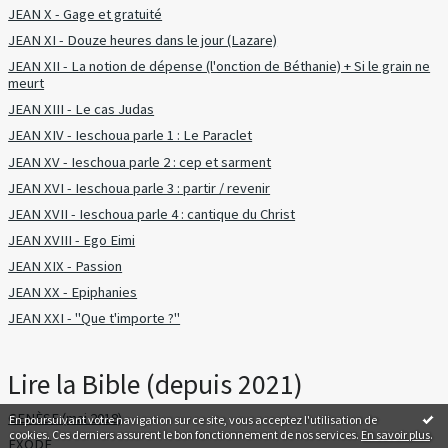
JEAN X - Gage et gratuité
JEAN XI - Douze heures dans le jour (Lazare)
JEAN XII - La notion de dépense (l'onction de Béthanie) + Si le grain ne
meurt
JEAN XIII - Le cas Judas
JEAN XIV - Ieschoua parle 1 : Le Paraclet
JEAN XV - Ieschoua parle 2 : cep et sarment
JEAN XVI - Ieschoua parle 3 : partir / revenir
JEAN XVII - Ieschoua parle 4 : cantique du Christ
JEAN XVIII - Ego Eimi
JEAN XIX - Passion
JEAN XX - Epiphanies
JEAN XXI - "Que t'importe ?"
Lire la Bible (depuis 2021)
GENÈSE (mai 2018)
En poursuivant votre navigation sur ce site, vous acceptez l'utilisation de
cookies. Ces derniers assurent le bon fonctionnement de nos services.
En savoir plus
.
EXODE