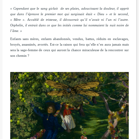
« Cependant que le sang giclait
de ses plaies, adoucissant la douleur, il apprit
que dans l’épreuve le premier mot qui surgissait était « Dieu » et le second,
« Mère ». Accablé de tristesse, il découvrait qu’il n’avait ni l’un ni l’autre.
Orphelin, il entrait dans ce que les initiés comme lui nommaient la nuit noire de
l’âme. »
Enfants sans mères, enfants abandonnés, vendus, battus, réduits en esclavages,
broyés, assassinés, avortés.
Est-ce la raison qui fera qu’elle n’en aura jamais mais
sera la sage-femme de ceux qui auront la chance miraculeuse de la rencontrer sur
son chemin ?