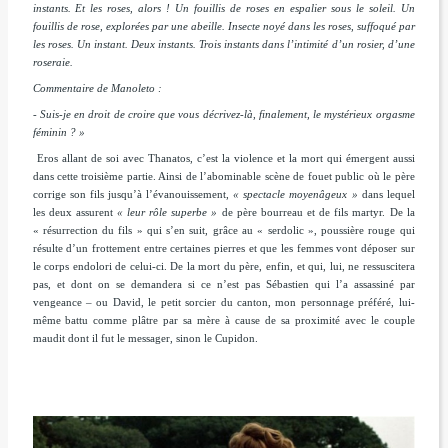
instants. Et les roses, alors ! Un fouillis de roses en espalier sous le soleil. Un
fouillis de rose, explorées par une abeille. Insecte noyé dans les roses, suffoqué par
les roses. Un instant. Deux instants. Trois instants dans l’intimité d’un rosier, d’une
roseraie.
Commentaire de Manoleto :
- Suis-je en droit de croire que vous décrivez-là, finalement, le mystérieux orgasme
féminin ? »
Eros allant de soi avec Thanatos, c’est la violence et la mort qui émergent aussi
dans cette troisième partie. Ainsi de l’abominable scène de fouet public où le père
corrige son fils jusqu’à l’évanouissement,
« spectacle moyenâgeux »
dans lequel
les deux assurent
« leur rôle superbe »
de père bourreau et de fils martyr. De la
« résurrection du fils » qui s’en suit, grâce au « serdolic », poussière rouge qui
résulte d’un frottement entre certaines pierres et que les femmes vont déposer sur
le corps endolori de celui-ci. De la mort du père, enfin, et qui, lui, ne ressuscitera
pas, et dont on se demandera si ce n’est pas Sébastien qui l’a assassiné par
vengeance – ou David, le petit sorcier du canton, mon personnage préféré, lui-
même battu comme plâtre par sa mère à cause de sa proximité avec le couple
maudit dont il fut le messager, sinon le Cupidon.