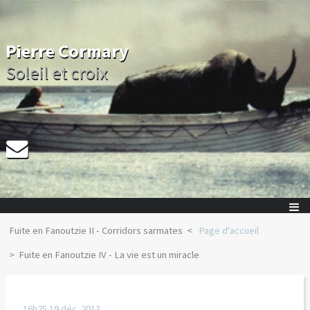
Pierre Cormary
Soleil et croix
Fuite en Fanoutzie II - Corridors sarmates
Page d'accueil
Fuite en Fanoutzie IV - La vie est un miracle
16h25
19
déc. 2013