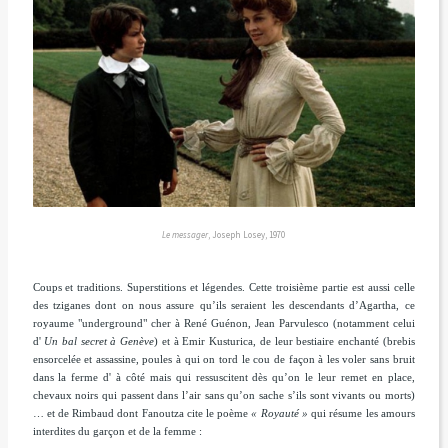
Le messager
, Joseph Losey, 1970
Coups et traditions. Superstitions et légendes. Cette troisième partie est aussi celle
des tziganes dont on nous assure qu’ils seraient les descendants d’Agartha, ce
royaume "
underground"
cher à René Guénon, Jean Parvulesco (notamment celui
d'
Un bal secret à Genève
) et
à Emir Kusturica, de leur bestiaire enchanté (brebis
ensorcelée et assassine, poules à qui on tord le cou de façon à les voler sans bruit
dans la ferme d' à côté mais qui ressuscitent dès qu’on le leur remet en place,
chevaux noirs qui passent dans l’air sans qu’on sache s’ils sont vivants ou morts)
… et de Rimbaud dont Fanoutza cite le poème
« Royauté »
qui résume les amours
interdites du garçon et de la femme :