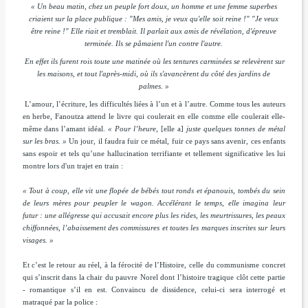
« Un beau matin, chez un peuple fort doux, un homme et une femme superbes
criaient sur la place publique : "Mes amis, je veux qu'elle soit reine !" "Je veux
être reine !" Elle riait et tremblait. Il parlait aux amis de révélation, d'épreuve
terminée. Ils se pâmaient l'un contre l'autre.
En effet ils furent rois toute une matinée où les tentures carminées se relevèrent sur
les maisons, et tout l'après-midi, où ils s'avancèrent du côté des jardins de
palmes. »
L’amour, l’écriture, les difficultés liées à l’un et à l’autre. Comme tous les auteurs
en herbe, Fanoutza attend le livre qui coulerait en elle comme elle coulerait elle-
même dans l’amant idéal.
«
Pour l’heure,
[elle a]
juste quelques tonnes de métal
sur les bras. »
Un jour, il faudra fuir ce métal, fuir ce pays sans avenir, ces enfants
sans espoir et tels qu’une hallucination terrifiante et tellement significative les lui
montre lors d'un trajet en train :
« Tout à coup, elle vit une flopée de bébés tout ronds et épanouis, tombés du sein
de leurs mères pour peupler le wagon. Accélérant le temps, elle imagina leur
futur : une allégresse qui accusait encore plus les rides, les meurtrissures, les peaux
chiffonnées, l’abaissement des commissures et toutes les marques inscrites sur leurs
visages. »
Et c’est le retour au réel, à la férocité de l’Histoire, celle du communisme concret
qui s’inscrit dans la chair du pauvre Norel dont l’histoire tragique clôt cette partie
- romantique s’il en est. Convaincu de dissidence, celui-ci sera interrogé et
matraqué par la police :