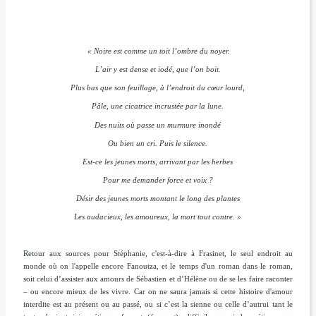
« Noire est comme un toit l’ombre du noyer.
L’air y est dense et iodé, que l’on boit.
Plus bas que son feuillage, à l’endroit du cœur lourd,
Pâle, une cicatrice incrustée par la lune.
Des nuits où passe un murmure inondé
Ou bien un cri. Puis le silence.
Est-ce les jeunes morts, arrivant par les herbes
Pour me demander force et voix ?
Désir des jeunes morts montant le long des plantes
Les audacieux, les amoureux, la mort tout contre. »
Retour aux sources pour Stéphanie, c'est-à-dire à Frasinet, le seul endroit au
monde où on l'appelle encore Fanoutza, et le temps d'un roman dans le roman,
soit celui d’assister aux amours de Sébastien et d’Hélène ou de se les faire raconter
– ou encore mieux de les vivre. Car on ne saura jamais si cette histoire d'amour
interdite est au présent ou au passé, ou si c’est la sienne ou celle d’autrui tant le