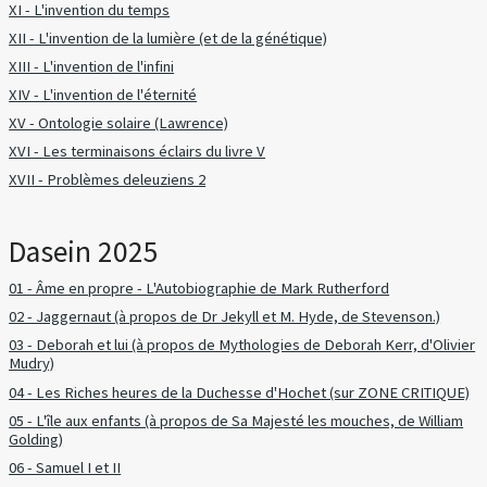
XI - L'invention du temps
XII - L'invention de la lumière (et de la génétique)
XIII - L'invention de l'infini
XIV - L'invention de l'éternité
XV - Ontologie solaire (Lawrence)
XVI - Les terminaisons éclairs du livre V
XVII - Problèmes deleuziens 2
Dasein 2025
01 - Âme en propre - L'Autobiographie de Mark Rutherford
02 - Jaggernaut (à propos de Dr Jekyll et M. Hyde, de Stevenson.)
03 - Deborah et lui (à propos de Mythologies de Deborah Kerr, d'Olivier
Mudry)
04 - Les Riches heures de la Duchesse d'Hochet (sur ZONE CRITIQUE)
05 - L'île aux enfants (à propos de Sa Majesté les mouches, de William
Golding)
06 - Samuel I et II