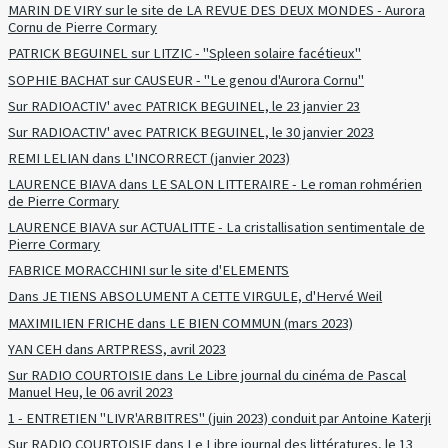
MARIN DE VIRY sur le site de LA REVUE DES DEUX MONDES - Aurora
Cornu de Pierre Cormary
PATRICK BEGUINEL sur LITZIC - "Spleen solaire facétieux"
SOPHIE BACHAT sur CAUSEUR - "Le genou d'Aurora Cornu"
Sur RADIOACTIV' avec PATRICK BEGUINEL, le 23 janvier 23
Sur RADIOACTIV' avec PATRICK BEGUINEL, le 30 janvier 2023
REMI LELIAN dans L'INCORRECT (janvier 2023)
LAURENCE BIAVA dans LE SALON LITTERAIRE - Le roman rohmérien
de Pierre Cormary
LAURENCE BIAVA sur ACTUALITTE - La cristallisation sentimentale de
Pierre Cormary
FABRICE MORACCHINI sur le site d'ELEMENTS
Dans JE TIENS ABSOLUMENT A CETTE VIRGULE, d'Hervé Weil
MAXIMILIEN FRICHE dans LE BIEN COMMUN (mars 2023)
YAN CEH dans ARTPRESS, avril 2023
Sur RADIO COURTOISIE dans Le Libre journal du cinéma de Pascal
Manuel Heu, le 06 avril 2023
1 - ENTRETIEN "LIVR'ARBITRES" (juin 2023) conduit par Antoine Katerji
Sur RADIO COURTOISIE dans Le Libre journal des littératures, le 13