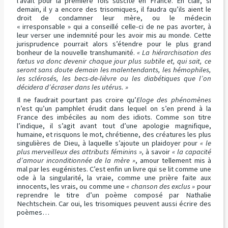
l’avait pour la première fois suscité en France. En clair, si
demain, il y a encore des trisomiques, il faudra qu’ils aient le
droit de condamner leur mère, ou le médecin
« irresponsable » qui a conseillé celle-ci de ne pas avorter, à
leur verser une indemnité pour les avoir mis au monde. Cette
jurisprudence pourrait alors s’étendre pour le plus grand
bonheur de la nouvelle transhumanité.
« La hiérarchisation des
fœtus va donc devenir chaque jour plus subtile et, qui sait, ce
seront sans doute demain les malentendants, les hémophiles,
les sclérosés, les becs-de-lièvre ou les diabétiques que l’on
décidera d’écraser dans les utérus. »
Il ne faudrait pourtant pas croire qu’
Eloge des phénomènes
n’est qu’un pamphlet érudit dans lequel on s’en prend à la
France des imbéciles au nom des idiots. Comme son titre
l’indique, il s’agit avant tout d’une apologie magnifique,
humaine, et risquons le mot, chrétienne, des créatures les plus
singulières de Dieu, à laquelle s’ajoute un plaidoyer pour
« le
plus merveilleux des attributs féminins »,
à savoir
« la capacité
d’amour inconditionnée de la mère »
, amour tellement mis à
mal par les eugénistes. C’est enfin un livre qui se lit comme une
ode à la singularité, la vraie, comme une prière faite aux
innocents, les vrais, ou comme une
« chanson des exclus »
pour
reprendre le titre d’un poème composé par Nathalie
Nechtschein. Car oui, les trisomiques peuvent aussi écrire des
poèmes…