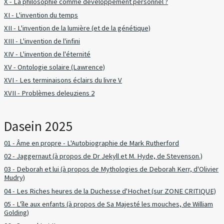
X - La philosophie comme développement personnel ?
XI - L'invention du temps
XII - L'invention de la lumière (et de la génétique)
XIII - L'invention de l'infini
XIV - L'invention de l'éternité
XV - Ontologie solaire (Lawrence)
XVI - Les terminaisons éclairs du livre V
XVII - Problèmes deleuziens 2
Dasein 2025
01 - Âme en propre - L'Autobiographie de Mark Rutherford
02 - Jaggernaut (à propos de Dr Jekyll et M. Hyde, de Stevenson.)
03 - Deborah et lui (à propos de Mythologies de Deborah Kerr, d'Olivier
Mudry)
04 - Les Riches heures de la Duchesse d'Hochet (sur ZONE CRITIQUE)
05 - L'île aux enfants (à propos de Sa Majesté les mouches, de William
Golding)