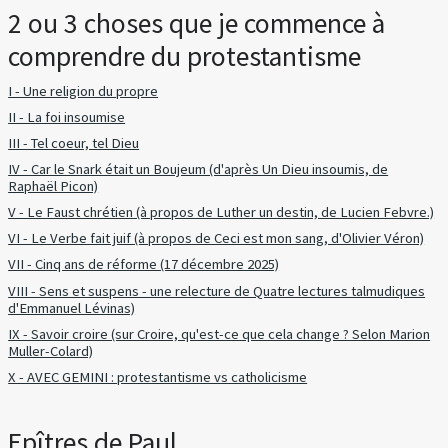
2 ou 3 choses que je commence à
comprendre du protestantisme
I - Une religion du propre
II - La foi insoumise
III - Tel coeur, tel Dieu
IV - Car le Snark était un Boujeum (d'après Un Dieu insoumis, de
Raphaël Picon)
V - Le Faust chrétien (à propos de Luther un destin, de Lucien Febvre.)
VI - Le Verbe fait juif (à propos de Ceci est mon sang, d'Olivier Véron)
VII - Cinq ans de réforme (17 décembre 2025)
VIII - Sens et suspens - une relecture de Quatre lectures talmudiques
d'Emmanuel Lévinas)
IX - Savoir croire (sur Croire, qu'est-ce que cela change ? Selon Marion
Muller-Colard)
X - AVEC GEMINI : protestantisme vs catholicisme
Epîtres de Paul