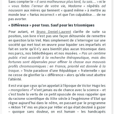
Sans compter le
« il sera malheureux plus tard, tu sais… »
ni le
« vous faites l’erreur de votre vie, Madame »
répétés
ad
nauseam
aux mères qui tiennent « quand même » à mettre au
monde leur « fœtus incorrect » et que l’on culpabilise… de ne
pas avorter.
« Différence » pour tous. Sauf pour les trisomiques
Pour autant, et
Bruno Deniel-Laurent
clarifie de suite sa
position, son livre n’est pas une façon détournée de remettre
en question la loi Veil. Mais simplement de s’interroger sur une
société qui met tout en œuvre pour liquider ses imparfaits et
fait en sorte qu’il n’y aura bientôt plus aucun trisomique dans
nos parcs, nos bibliothèques et nos musées.
« Pas un centime
public n’est accordé à la recherche thérapeutique, mais des
fortunes sont dépensées pour affiner la chasse aux mauvais
profils chromosomiques : en France, priorité est donnée à la
traque. »
Triste paradoxe d’une République « fraternelle » qui
ne cesse de glorifier la « différence » alors qu’elle veut abattre
l’altérité.
Il est vrai que ceux qu’on appelait à l’époque de Victor Hugo les
3
« mongoliens »
n’ont jamais eu de chance avec la science – et
c’est toute la vertu de ce petit opuscule de nous rappeler que
du racisme scientifique du XIXe siècle à l’eugénisme d’Etat qui
règne aujourd’hui dans le nôtre, en passant par le programme
« Aktion T4″ mis en place par Hitler et qui était destiné à gazer
– quoique sans douleur, on est humain – les handicapés