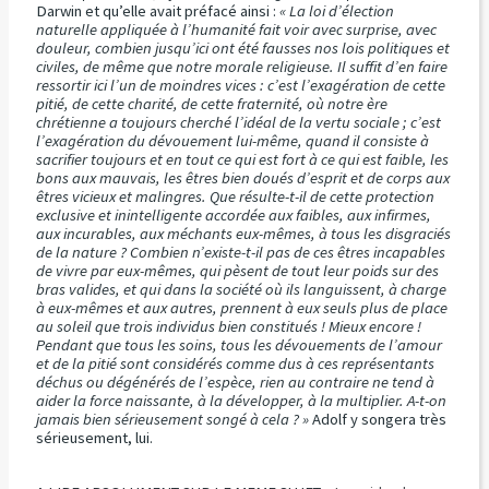
Darwin et qu’elle avait préfacé ainsi :
« La loi d’élection
naturelle appliquée à l’humanité fait voir avec surprise, avec
douleur, combien jusqu’ici ont été fausses nos lois politiques et
civiles, de même que notre morale religieuse. Il suffit d’en faire
ressortir ici l’un de moindres vices : c’est l’exagération de cette
pitié, de cette charité, de cette fraternité, où notre ère
chrétienne a toujours cherché l’idéal de la vertu sociale ; c’est
l’exagération du dévouement lui-même, quand il consiste à
sacrifier toujours et en tout ce qui est fort à ce qui est faible, les
bons aux mauvais, les êtres bien doués d’esprit et de corps aux
êtres vicieux et malingres. Que résulte-t-il de cette protection
exclusive et inintelligente accordée aux faibles, aux infirmes,
aux incurables, aux méchants eux-mêmes, à tous les disgraciés
de la nature ? Combien n’existe-t-il pas de ces êtres incapables
de vivre par eux-mêmes, qui pèsent de tout leur poids sur des
bras valides, et qui dans la société où ils languissent, à charge
à eux-mêmes et aux autres, prennent à eux seuls plus de place
au soleil que trois individus bien constitués ! Mieux encore !
Pendant que tous les soins, tous les dévouements de l’amour
et de la pitié sont considérés comme dus à ces représentants
déchus ou dégénérés de l’espèce, rien au contraire ne tend à
aider la force naissante, à la développer, à la multiplier. A-t-on
jamais bien sérieusement songé à cela ? »
Adolf y songera très
sérieusement, lui.