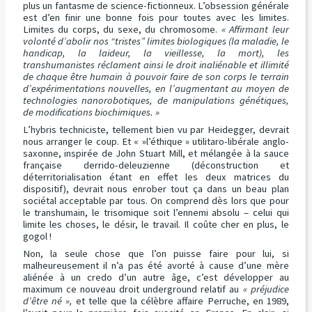
plus un fantasme de science-fictionneux. L’obsession générale
est d’en finir une bonne fois pour toutes avec les limites.
Limites du corps, du sexe, du chromosome.
« Affirmant leur
volonté d’abolir nos “tristes” limites biologiques (la maladie, le
handicap, la laideur, la vieillesse, la mort), les
transhumanistes réclament ainsi le droit inaliénable et illimité
de chaque être humain à pouvoir faire de son corps le terrain
d’expérimentations nouvelles, en l’augmentant au moyen de
technologies nanorobotiques, de manipulations génétiques,
de modifications biochimiques. »
L’hybris techniciste, tellement bien vu par Heidegger, devrait
nous arranger le coup. Et « »l’éthique » utilitaro-libérale anglo-
saxonne, inspirée de John Stuart Mill, et mélangée à la sauce
française derrido-deleuzienne (déconstruction et
déterritorialisation étant en effet les deux matrices du
dispositif), devrait nous enrober tout ça dans un beau plan
sociétal acceptable par tous. On comprend dès lors que pour
le transhumain, le trisomique soit l’ennemi absolu – celui qui
limite les choses, le désir, le travail. Il coûte cher en plus, le
gogol !
Non, la seule chose que l’on puisse faire pour lui, si
malheureusement il n’a pas été avorté à cause d’une mère
aliénée à un credo d’un autre âge, c’est développer au
maximum ce nouveau droit underground relatif au
« préjudice
d’être né »,
et telle que la célèbre affaire Perruche, en 1989,