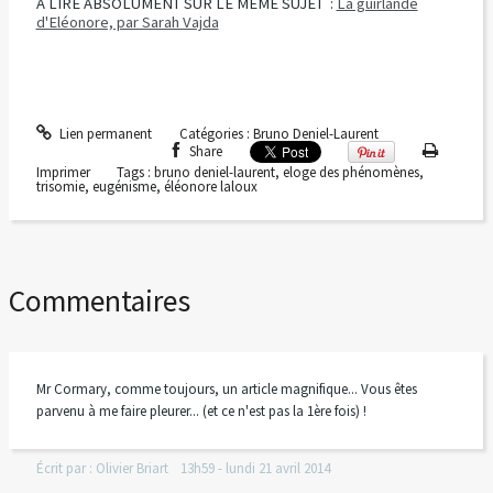
A LIRE ABSOLUMENT SUR LE MEME SUJET :
La guirlande
d'Eléonore, par Sarah Vajda
Lien permanent
Catégories :
Bruno Deniel-Laurent
Share
Imprimer
Tags :
bruno deniel-laurent
,
eloge des phénomènes
,
trisomie
,
eugénisme
,
éléonore laloux
Commentaires
Mr Cormary, comme toujours, un article magnifique... Vous êtes
parvenu à me faire pleurer... (et ce n'est pas la 1ère fois) !
Écrit par :
Olivier Briart
13h59
-
lundi 21
avril 2014