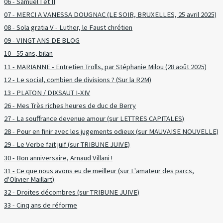
06 - Samuel I et II
07 - MERCI A VANESSA DOUGNAC (LE SOIR, BRUXELLES, 25 avril 2025)
08 - Sola gratia V - Luther, le Faust chrétien
09 - VINGT ANS DE BLOG
10 - 55 ans, bilan
11 - MARIANNE - Entretien Trolls, par Stéphanie Milou (28 août 2025)
12 - Le social, combien de divisions ? (Sur la R2M)
13 - PLATON / DIXSAUT I-XIV
26 - Mes Très riches heures de duc de Berry
27 - La souffrance devenue amour (sur LETTRES CAPITALES)
28 - Pour en finir avec les jugements odieux (sur MAUVAISE NOUVELLE)
29 - Le Verbe fait juif (sur TRIBUNE JUIVE)
30 - Bon anniversaire, Arnaud Villani !
31 - Ce que nous avons eu de meilleur (sur L'amateur des parcs,
d'Olivier Maillart)
32 - Droites décombres (sur TRIBUNE JUIVE)
33 - Cinq ans de réforme