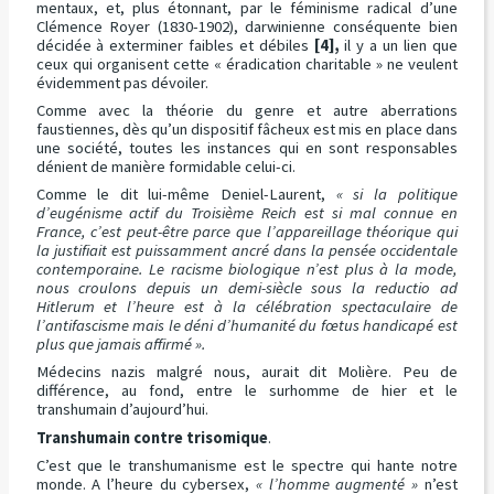
mentaux, et, plus étonnant, par le féminisme radical d’une
Clémence Royer (1830-1902), darwinienne conséquente bien
décidée à exterminer faibles et débiles
[4],
il y a un lien que
ceux qui organisent cette « éradication charitable » ne veulent
évidemment pas dévoiler.
Comme avec la théorie du genre et autre aberrations
faustiennes, dès qu’un dispositif fâcheux est mis en place dans
une société, toutes les instances qui en sont responsables
dénient de manière formidable celui-ci.
Comme le dit lui-même Deniel-Laurent,
« si la politique
d’eugénisme actif du Troisième Reich est si mal connue en
France, c’est peut-être parce que l’appareillage théorique qui
la justifiait est puissamment ancré dans la pensée occidentale
contemporaine. Le racisme biologique n’est plus à la mode,
nous croulons depuis un demi-siècle sous la reductio ad
Hitlerum et l’heure est à la célébration spectaculaire de
l’antifascisme mais le déni d’humanité du fœtus handicapé est
plus que jamais affirmé ».
Médecins nazis malgré nous, aurait dit Molière. Peu de
différence, au fond, entre le surhomme de hier et le
transhumain d’aujourd’hui.
Transhumain contre trisomique
.
C’est que le transhumanisme est le spectre qui hante notre
monde. A l’heure du cybersex,
« l’homme augmenté »
n’est