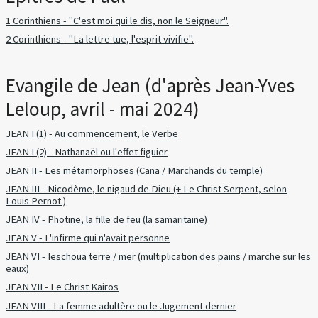
1 Corinthiens - "C'est moi qui le dis, non le Seigneur".
2 Corinthiens - "La lettre tue, l'esprit vivifie".
Evangile de Jean (d'après Jean-Yves
Leloup, avril - mai 2024)
JEAN I (1) - Au commencement, le Verbe
JEAN I (2) - Nathanaël ou l'effet figuier
JEAN II - Les métamorphoses (Cana / Marchands du temple)
JEAN III - Nicodème, le nigaud de Dieu (+ Le Christ Serpent, selon
Louis Pernot.)
JEAN IV - Photine, la fille de feu (la samaritaine)
JEAN V - L'infirme qui n'avait personne
JEAN VI - Ieschoua terre / mer (multiplication des pains / marche sur les
eaux)
JEAN VII - Le Christ Kairos
JEAN VIII - La femme adultère ou le Jugement dernier