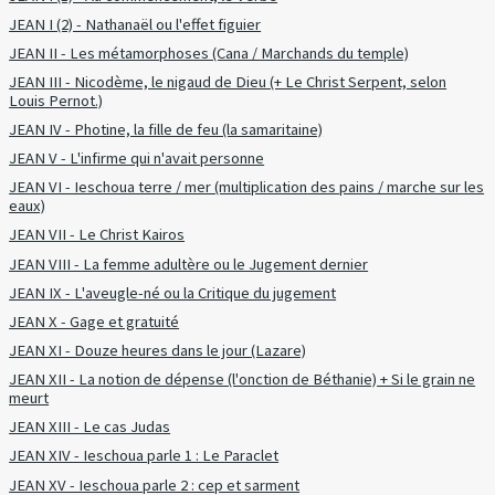
JEAN I (2) - Nathanaël ou l'effet figuier
JEAN II - Les métamorphoses (Cana / Marchands du temple)
JEAN III - Nicodème, le nigaud de Dieu (+ Le Christ Serpent, selon
Louis Pernot.)
JEAN IV - Photine, la fille de feu (la samaritaine)
JEAN V - L'infirme qui n'avait personne
JEAN VI - Ieschoua terre / mer (multiplication des pains / marche sur les
eaux)
JEAN VII - Le Christ Kairos
JEAN VIII - La femme adultère ou le Jugement dernier
JEAN IX - L'aveugle-né ou la Critique du jugement
JEAN X - Gage et gratuité
JEAN XI - Douze heures dans le jour (Lazare)
JEAN XII - La notion de dépense (l'onction de Béthanie) + Si le grain ne
meurt
JEAN XIII - Le cas Judas
JEAN XIV - Ieschoua parle 1 : Le Paraclet
JEAN XV - Ieschoua parle 2 : cep et sarment