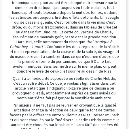
trisomique
sans pour autant être choqué outre mesure par la
dimension drolatique qu'a toujours eu toute maladie, tout
handicap et toute blessure depuis la nuit des temps, et dont
les
satiristes ont toujours tiré des effets détonants. Un aveugle
qui se casse la gueule, c'est horrible dans la vie mais c'est
drôle, ou du moins tragicomique, dans un tableau de Bruegel
ou dans un film Dino Risi. Et cette couverture de Charlie,
assurément de mauvais goût, reste dans la grande tradition
Hara-Kiri, celle notamment du classique
"bal tragique à
Colombey – 1 mort"
. Confondre les deux registres de la réalité
et de la représentation, de la cause et de la satire, du visage et
du masque revient à sombrer dans ce qui n'est rien d'autre que
la première forme du puritanisme, ce que BDL ne fait
évidemment pas. Sans les mettre sur le même plan, on peut
donc lire le livre de celui-ci et sourire au dessin de Riss.
Quant à la
médiocrité supposée ou réelle de Charlie Hebdo,
c'est un autre débat. Ce que je voulais stigmatiser dans cet
article n'était que l'indignation bizarre que ce dessin a pu
provoquer ici et là, et notamment auprès de gens avisés qui
semblent s'être fait piéger par la sensiblerie ambiante.
Par ailleurs, il ne faut pas se leurrer en croyant que la qualité
artistique change la réaction de ceux qui ne font de toutes
façons pas
la différence entre Vuillemin et Riss, Reiser et Charb
et qui sont choqués par le "médiocre" Charlie Hebdo comme ils
auraient été choqués par le sublime "Hara Kiri" des années 60