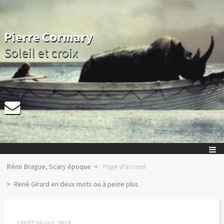
Pierre Cormary
Soleil et croix
Rémi Brague, Scary époque
Page d'accueil
René Girard en deux mots ou à peine plus
13h07
16
oct. 2015