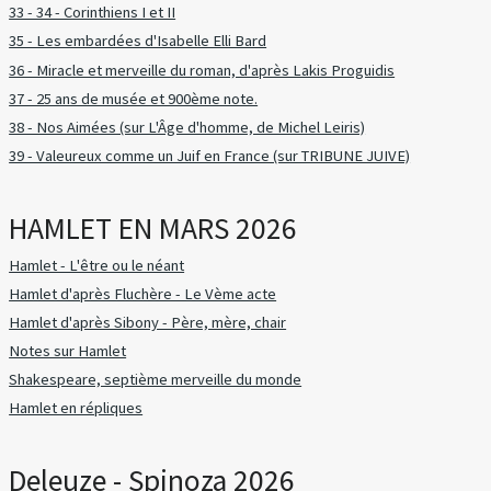
33 - 34 - Corinthiens I et II
35 - Les embardées d'Isabelle Elli Bard
36 - Miracle et merveille du roman, d'après Lakis Proguidis
37 - 25 ans de musée et 900ème note.
38 - Nos Aimées (sur L'Âge d'homme, de Michel Leiris)
39 - Valeureux comme un Juif en France (sur TRIBUNE JUIVE)
HAMLET EN MARS 2026
Hamlet - L'être ou le néant
Hamlet d'après Fluchère - Le Vème acte
Hamlet d'après Sibony - Père, mère, chair
Notes sur Hamlet
Shakespeare, septième merveille du monde
Hamlet en répliques
Deleuze - Spinoza 2026