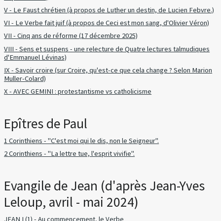
V - Le Faust chrétien (à propos de Luther un destin, de Lucien Febvre.)
VI - Le Verbe fait juif (à propos de Ceci est mon sang, d'Olivier Véron)
VII - Cinq ans de réforme (17 décembre 2025)
VIII - Sens et suspens - une relecture de Quatre lectures talmudiques
d'Emmanuel Lévinas)
IX - Savoir croire (sur Croire, qu'est-ce que cela change ? Selon Marion
Muller-Colard)
X - AVEC GEMINI : protestantisme vs catholicisme
Epîtres de Paul
1 Corinthiens - "C'est moi qui le dis, non le Seigneur".
2 Corinthiens - "La lettre tue, l'esprit vivifie".
Evangile de Jean (d'après Jean-Yves
Leloup, avril - mai 2024)
JEAN I (1) - Au commencement, le Verbe