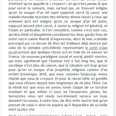
d’enfoiré qu’on appelle le « respect » et qui n’est jamais là que
pour servir la censure, mais surtout qui, en trouvant indigne
qu’on se moque d’un tel sujet supposé sacré (à savoir une
maladie mentale touchant des enfants) donne raison à ceux qui
estiment qu’il est indigne qu’on se moque d’un tel autre,
supposé encore plus sacré, à savoir la religion en général, et
l’islam en particulier. Si l’on considère, comme c’est mon cas,
qu’obscénité et blasphème constituent les deux garde-fous de
notre sacro-sainte liberté d’expression, alors le mini scandale
provoqué par ce dessin de Riss (et d’ailleurs déjà amorcé par
celui de la semaine précédente représentant
le petit Aylan
noyé
) prouve que quelque chose est en train de se passer en
France. Un nouveau paradigme social et moral, plutôt sinistre,
qui nous signifierait que l’humour noir a fait long feu, que le
sacrilège n’est plus de saison, que la situation est trop grave
pour qu’on se moque d’un prophète religieux comme d’un
enfant trisomique. Bref, que nous sommes beaucoup moins
Charlie que nous le croyions et pour la raison bête et gentille
que nous rêvions depuis bien longtemps de ne plus l’être. Car
la vérité est que nous en avions notre claque de ce torchon
insultant et que même si nous ne l’avouerons jamais, les
terroristes nous ont rendu secrètement service en nous
donnant l’occasion, à notre tour, de dire enfin tout le mal qu’on
pensait de celui-ci dont on espère qu’il disparaîtra de sa belle
mort au plus vite.
Bref, non seulement l’islamisme radical aurait « gagné » mais