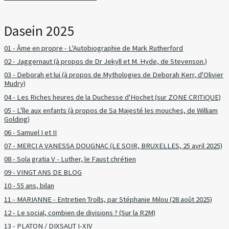
Dasein 2025
01 - Âme en propre - L'Autobiographie de Mark Rutherford
02 - Jaggernaut (à propos de Dr Jekyll et M. Hyde, de Stevenson.)
03 - Deborah et lui (à propos de Mythologies de Deborah Kerr, d'Olivier
Mudry)
04 - Les Riches heures de la Duchesse d'Hochet (sur ZONE CRITIQUE)
05 - L'île aux enfants (à propos de Sa Majesté les mouches, de William
Golding)
06 - Samuel I et II
07 - MERCI A VANESSA DOUGNAC (LE SOIR, BRUXELLES, 25 avril 2025)
08 - Sola gratia V - Luther, le Faust chrétien
09 - VINGT ANS DE BLOG
10 - 55 ans, bilan
11 - MARIANNE - Entretien Trolls, par Stéphanie Milou (28 août 2025)
12 - Le social, combien de divisions ? (Sur la R2M)
13 - PLATON / DIXSAUT I-XIV