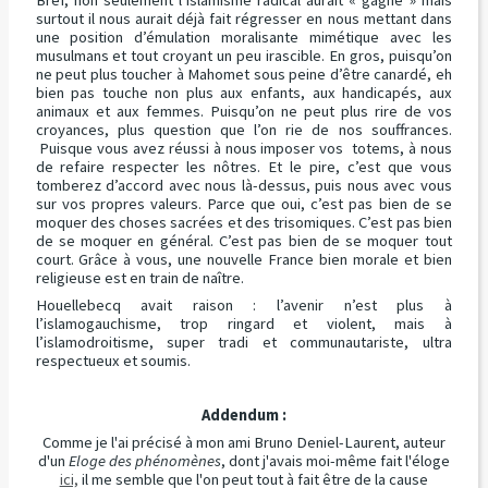
surtout il nous aurait déjà fait régresser en nous mettant dans
une position d’émulation moralisante mimétique avec les
musulmans et tout croyant un peu irascible. En gros, puisqu’on
ne peut plus toucher à Mahomet sous peine d’être canardé, eh
bien pas touche non plus aux enfants, aux handicapés, aux
animaux et aux femmes. Puisqu’on ne peut plus rire de vos
croyances, plus question que l’on rie de nos souffrances.
Puisque vous avez réussi à nous imposer vos totems, à nous
de refaire respecter les nôtres. Et le pire, c’est que vous
tomberez d’accord avec nous là-dessus, puis nous avec vous
sur vos propres valeurs. Parce que oui, c’est pas bien de se
moquer des choses sacrées et des trisomiques. C’est pas bien
de se moquer en général. C’est pas bien de se moquer tout
court. Grâce à vous, une nouvelle France bien morale et bien
religieuse est en train de naître.
Houellebecq avait raison : l’avenir n’est plus à
l’islamogauchisme, trop ringard et violent, mais à
l’islamodroitisme, super tradi et communautariste, ultra
respectueux et soumis.
Addendum :
Comme je l'ai précisé à mon ami Bruno Deniel-Laurent, auteur
d'un
Eloge des phénomènes
, dont j'avais moi-même fait l'éloge
ici,
il me semble que l'on peut tout à fait être de la cause