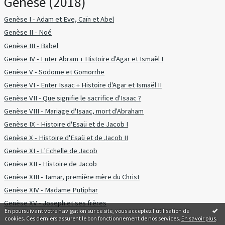
Genèse (2018)
Genèse I - Adam et Eve, Caïn et Abel
Genèse II - Noé
Genèse III - Babel
Genèse IV - Enter Abram + Histoire d'Agar et Ismaël I
Genèse V - Sodome et Gomorrhe
Genèse VI - Enter Isaac + Histoire d'Agar et Ismaël II
Genèse VII - Que signifie le sacrifice d'Isaac ?
Genèse VIII - Mariage d'Isaac, mort d'Abraham
Genèse IX - Histoire d'Esaü et de Jacob I
Genèse X - Histoire d'Esaü et de Jacob II
Genèse XI - L'Echelle de Jacob
Genèse XII - Histoire de Jacob
Genèse XIII - Tamar, première mère du Christ
Genèse XIV - Madame Putiphar
Genèse XV - Joseph et ses frères
En poursuivant votre navigation sur ce site, vous acceptez l'utilisation de
cookies. Ces derniers assurent le bon fonctionnement de nos services.
En savoir plus
.