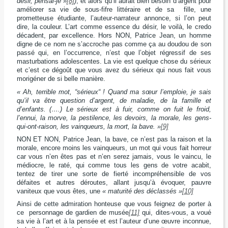
désir, pensai-je »
[8]
)
, et alors qu’il aurait bien besoin d’argent pour
améliorer sa vie de sous-fifre littéraire et de sa fille, une
prometteuse étudiante, l’auteur-narrateur annonce, si l’on peut
dire, la couleur. L’art comme essence du désir, le voilà, le credo
décadent, par excellence. Hors NON, Patrice Jean, un homme
digne de ce nom ne s’accroche pas comme ça au doudou de son
passé qui, en l’occurrence, n’est que l’objet régressif de ses
masturbations adolescentes. La vie est quelque chose du sérieux
et c’est ce dégoût que vous avez du sérieux qui nous fait vous
morigéner de si belle manière.
« Ah, terrible mot, “sérieux“ ! Quand ma sœur l’emploie, je sais
qu’il va être question d’argent, de maladie, de la famille et
d’enfants. (….) Le sérieux est à fuir, comme on fuit le froid,
l’ennui, la morve, la pestilence, les devoirs, la morale, les gens-
qui-ont-raison, les vainqueurs, la mort, la bave. »
[9]
NON ET NON, Patrice Jean, la bave, ce n’est pas la raison et la
morale, encore moins les vainqueurs, un mot qui vous fait horreur
car vous n’en êtes pas et n’en serez jamais, vous le vaincu, le
médiocre, le raté, qui comme tous les gens de votre acabit,
tentez de tirer une sorte de fierté incompréhensible de vos
défaites et autres déroutes, allant jusqu’à évoquer, pauvre
vaniteux que vous êtes, une
« maturité des déclassés »
[10]
Ainsi de cette admiration honteuse que vous feignez de porter à
ce personnage de gardien de musée
[11]
qui, dites-vous, a voué
sa vie à l’art et à la pensée et est l’auteur d’une œuvre inconnue,