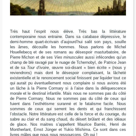
Très haut l’esprit nous élève. Très bas la littérature
contemporaine nous entraine. Dans sa catabase dépressive, le
demi-homme quart-écrivain d’aujourd’hui salit son pays, souille
les âmes, découille les hommes. Nous parlons de Michel
Houellebecq et de ses romans au désespoir masturbatoire, de
Pierre Michon et de ses
Vies minuscules
aussi infécondes qu’un
champ de blé ravagé par le nuage de Tchernobyl, de Patrice Jean
et de sa
Tour d’ivoire
, œuvre soi-disant « bien écrite » (nous y
reviendrons) mais dont le désespoir complaisant, la lâcheté
existentielle et le renoncement social finissent par liquider tout ce
qui aurait pu éventuellement nous complaire si nous avions été
un lâche à la Pierre Cormary si à l’aise dans la déliquescence
morale et le destinal infantile. Mais nous ne sommes pas du côté
de Pierre Cormary. Nous ne sommes pas du côté de ceux qui
fuient dans l’esthétisme suranné et le fatalisme facile. Nous
sommes de ceux qui serrent les dents et qui franchissent
l’obstacle. Notre littérature est celle de la force et du courage, du
sabre au clair et du sang chaud, du désert brûlant et des idéaux
de glace. Nos maitres s’appellent Maurice Barrès, Henri de
Montherlant, Ernst Jünger et Yukio Mishima. Ce sont dans ces
livres mâles que nous nous ressourçons. Oh oui !