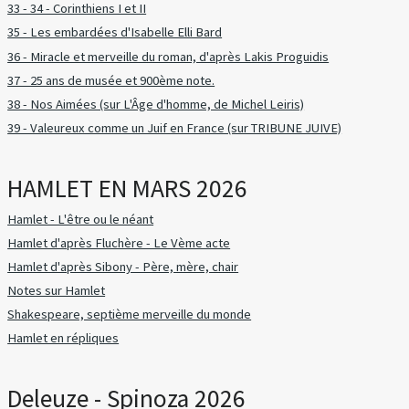
33 - 34 - Corinthiens I et II
35 - Les embardées d'Isabelle Elli Bard
36 - Miracle et merveille du roman, d'après Lakis Proguidis
37 - 25 ans de musée et 900ème note.
38 - Nos Aimées (sur L'Âge d'homme, de Michel Leiris)
39 - Valeureux comme un Juif en France (sur TRIBUNE JUIVE)
HAMLET EN MARS 2026
Hamlet - L'être ou le néant
Hamlet d'après Fluchère - Le Vème acte
Hamlet d'après Sibony - Père, mère, chair
Notes sur Hamlet
Shakespeare, septième merveille du monde
Hamlet en répliques
Deleuze - Spinoza 2026