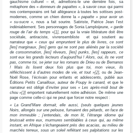
gauchisme culturel – et, admettons-le une dernière fois, sa
métaphore des «
donneurs de papattes »
, à savoir ceux qui parmi
nos contemporains ont fait allégeance à toutes les sottises post-
modernes, comme un chien donne la
« papatte »
pour avoir un
« su-sucre »
, nous a fait sourire
.
Satiriste, Patrice Jean l’est
indéniablement. Ses personnages de Sonia Lamploijeune,
« garde
rouge de l’air du temps »
[1]
,
pour qui la vraie littérature doit être
sociétale, antiraciste, vivrensembliste et qui soutient au
narrateur que
« ceux qui empruntent le plus de livres, ce sont
[les] marginaux, [les] gens qui ne sont pas aliénés par la société
de consommation, [les] rêveurs, [les] punks, [les] rappeurs, ce
sont eux les grands lecteurs d’aujourd’hui ! Alors, oui, ils ne vont
pas, comme toi, se jeter sur les romans de Drieu ou de Bernanos
! Mais ils lisent deux fois plus que toi, mon vieux, ils
réfléchissent à d’autres modes de vie, et tout »
[2]
,
ou de Jean-
Noël Rose, l’écrivain pour enfants et adolescents, publié aux
Éditions
Petits Canailloux
, auteur de
Poupy le canard,
et que le
narrateur est obligé d’inviter pour ses
« Les après-midi bout de
chou »
[3]
emportent naturellement notre adhésion. De même une
page comme celle-ci qui ne peut que forcer notre respect :
« La Grand’Mare dormait, elle aussi, (seuls quelques jeunes
Noirs, allongés sur une pelouse, fumaient des pétards, en face de
mon immeuble ; j’entendais, de mon lit, l’étrange idiome qui
bruissait entre eux, murmures semblables à ceux qui, au même
instant, en Afrique s’échangeaient près des acacias, au milieu de
marchés terreux, sous un soleil reflétant ses palpitations sur les