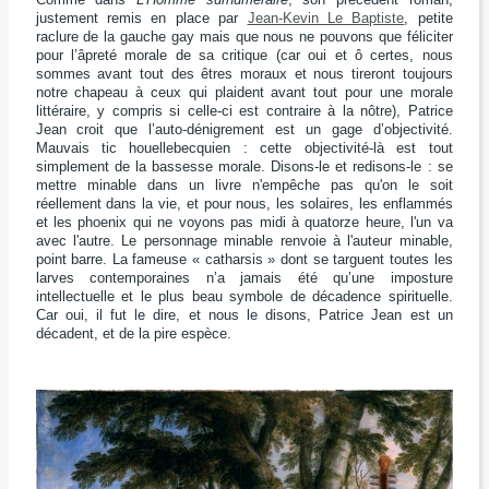
justement remis en place par
Jean-Kevin Le Baptiste
, petite
raclure de la gauche gay mais que nous ne pouvons que féliciter
pour l’âpreté morale de sa critique (car oui et ô certes, nous
sommes avant tout des êtres moraux et nous tireront toujours
notre chapeau à ceux qui plaident avant tout pour une morale
littéraire, y compris si celle-ci est contraire à la nôtre), Patrice
Jean croit que l’auto-dénigrement est un gage d’objectivité.
Mauvais tic houellebecquien : cette objectivité-là est tout
simplement de la bassesse morale. Disons-le et redisons-le : se
mettre minable dans un livre n'empêche pas qu'on le soit
réellement dans la vie, et pour nous, les solaires, les enflammés
et les phoenix qui ne voyons pas midi à quatorze heure, l'un va
avec l'autre. Le personnage minable renvoie à l'auteur minable,
point barre. La fameuse « catharsis » dont se targuent toutes les
larves contemporaines n’a jamais été qu’une imposture
intellectuelle et le plus beau symbole de décadence spirituelle.
Car oui, il fut le dire, et nous le disons, Patrice Jean est un
décadent, et de la pire espèce.