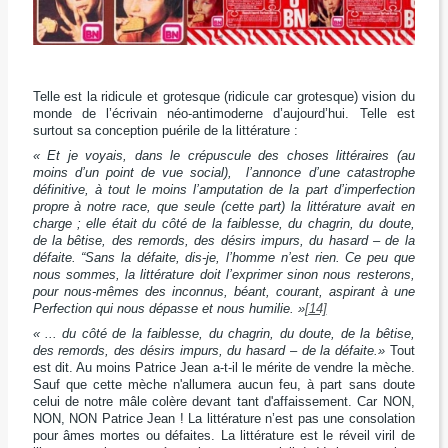
Telle est la ridicule et grotesque (ridicule car grotesque) vision du
monde de l’écrivain néo-antimoderne d’aujourd’hui. Telle est
surtout sa conception puérile de la littérature :
« Et je voyais, dans le crépuscule des choses littéraires (au
moins d’un point de vue social), l’annonce d’une catastrophe
définitive, à tout le moins l’amputation de la part d’imperfection
propre à notre race, que seule (cette part) la littérature avait en
charge ; elle était du côté de la faiblesse, du chagrin, du doute,
de la bêtise, des remords, des désirs impurs, du hasard – de la
défaite. “Sans la défaite, dis-je, l’homme n’est rien. Ce peu que
nous sommes, la littérature doit l’exprimer sinon nous resterons,
pour nous-mêmes des inconnus, béant, courant, aspirant à une
Perfection qui nous dépasse et nous humilie. »
[14]
« ... du côté de la faiblesse, du chagrin, du doute, de la bêtise,
des remords, des désirs impurs, du hasard – de la défaite.»
Tout
est dit. Au moins Patrice Jean a-t-il le mérite de vendre la mèche.
Sauf que cette mèche n'allumera aucun feu, à part sans doute
celui de notre mâle colère devant tant d'affaissement. Car NON,
NON, NON Patrice Jean ! La littérature n’est pas une consolation
pour âmes mortes ou défaites. La littérature est le réveil viril de