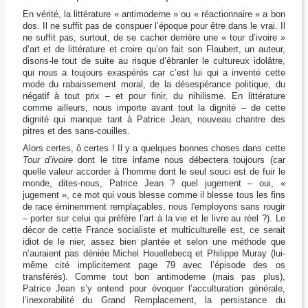
En vérité, la littérature « antimoderne » ou « réactionnaire » a bon
dos. Il ne suffit pas de conspuer l’époque pour être dans le vrai. Il
ne suffit pas, surtout, de se cacher derrière une « tour d’ivoire »
d’art et de littérature et croire qu’on fait son Flaubert, un auteur,
disons-le tout de suite au risque d’ébranler le cultureux idolâtre,
qui nous a toujours exaspérés car c’est lui qui a inventé cette
mode du rabaissement moral, de la désespérance politique, du
négatif à tout prix – et pour finir, du nihilisme. En littérature
comme ailleurs, nous importe avant tout la dignité – de cette
dignité qui manque tant à Patrice Jean, nouveau chantre des
pitres et des sans-couilles.
Alors certes, ô certes ! Il y a quelques bonnes choses dans cette
Tour d’ivoire
dont le titre infame nous débectera toujours (car
quelle valeur accorder à l’homme dont le seul souci est de fuir le
monde, dites-nous, Patrice Jean ? quel jugement – oui, «
jugement », ce mot qui vous blesse comme il blesse tous les fins
de race éminemment remplaçables, nous l'employons sans rougir
– porter sur celui qui préfère l’art à la vie et le livre au réel ?). Le
décor de cette France socialiste et multiculturelle est, ce serait
idiot de le nier, assez bien plantée et selon une méthode que
n’auraient pas déniée Michel Houellebecq et Philippe Muray (lui-
même cité implicitement page 79 avec l’épisode des os
transférés). Comme tout bon antimoderne (mais pas plus),
Patrice Jean s’y entend pour évoquer l’acculturation générale,
l’inexorabilité du Grand Remplacement, la persistance du