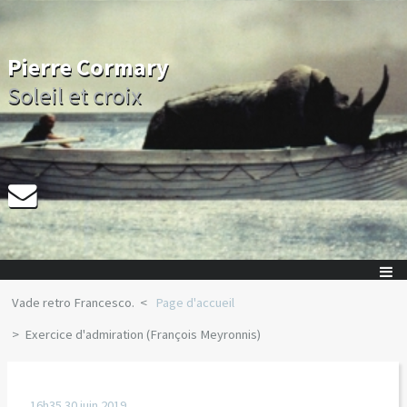
Pierre Cormary
Soleil et croix
Vade retro Francesco.
Page d'accueil
Exercice d'admiration (François Meyronnis)
16h35
30
juin 2019