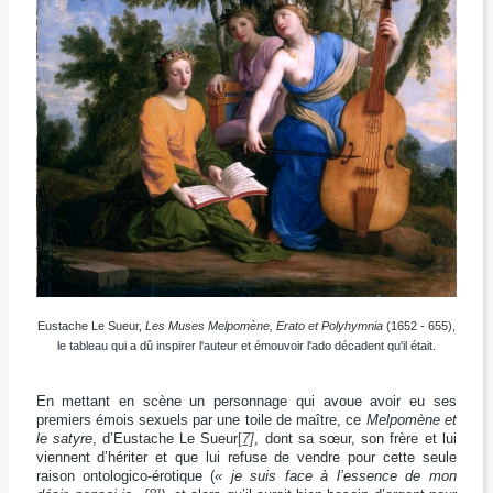
Eustache Le Sueur,
Les Muses Melpomène, Erato et Polyhymnia
(1652 - 655),
le tableau qui a dû inspirer l'auteur et émouvoir l'ado décadent qu'il était.
En mettant en scène un personnage qui avoue avoir eu ses
premiers émois sexuels par une toile de maître, ce
Melpomène et
le satyre
, d’Eustache Le Sueur
[
7]
, dont sa sœur, son frère et lui
viennent d’hériter et que lui refuse de vendre pour cette seule
raison ontologico-érotique (
« je suis face à l’essence de mon