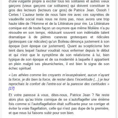
d’une vulgarité propre à exciter tous les solitaires et autres vieux
garçons (vieux garçons car solitaires) qui doivent constituer le
gros des lecteurs (lecteurs car gros) de Patrice Jean. Ooooh !
Certes ! L’auteur tente de nous faire rire avec ces saynètes de
vaudeville social mais nous ne rions pas, nous avons une trop
haute idée de l’Homme et de la Littérature pour rire. La Littérature
comique est de toute façon un oxymore que même Molière n’a pu
résoudre en son temps, réduisant souvent son indéniable talent
dramatique à de piètres canevas grotesques et ridicules
(grotesques car ridicules) qu’un Boileau dénonça justement à son
époque (son époque car justement). Quant au scepticisme bon
teint dans lequel l'auteur voudrait nous enfermer depuis le début
et qui n'est que le symptôme de son relativisme à lui, bien
typique de son époque et de sa modernité à laquelle il appartient
en plein malgré ses pleurnicheries, il est bien le signe de son
échec spirituel.
« Les athées comme les croyants m’exaspéraient, aucun n’ayant
la force, je dis bien la force, de rester dans l’incertitude (…) je leur
reprochais le confort de l’entre-soi et la paresse des certitudes »
[17]
Et votre paresse à vous, dites-nous, Patrice Jean ? Ne reste
alors plus qu’au triste comique de se s’autoflageller une énième
fois comme si l’autoflagellation était suffisante pour se corriger et
éviter la vraie flagellation, celle qui n’est pas dupe de la première,
et que nous lui faisons subir pour son bien.