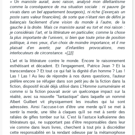
« Un marxiste aurait, avec raison, analysé mon dilettantisme
comme la conséquence de ma situation sociale : ni pauvre (je
vivais dans un bel appartement bourgeois), ni riche (j’exerçais un
poste sans valeur financière), de sorte que n’étant rien de défini je
balançais facilement d’une vision du monde à l’autre, de la
gauche à la droite. Mais ce marxiste aurait eu tort et moi raison :
je considérais l’art, et la littérature en particulier, comme la chose
la plus importante de l’univers, si bien que toute prise de position
politique, à mes yeux, d’un choix de moindre importance, et il me
plaisait d’en avertir, par d’infantiles provocations, mes
interlocuteurs de circonstance. »
[18]
L'art et la littérature contre le monde. Encore le raisonnement
esthétisant et décadent. Et l'engagement, Patrice Jean ? Et la
transcendance ? Et tout ce qui fait la dignité d'un homme ? Las !
Las ! Las ! Au lieu de répondre à nos dures questions, l'auteur
préfère encore se réfugier dans son petit jeu de la fiction dans la
fiction, dispositif éculé déjà utilisé dans
L’Homme surnuméraire
et
comme si la fiction pouvait avoir un quelconque impact sur la
réalité, avec sa nouvelle "fantastique" dans laquelle un nommé
Albert Guilbert vit physiquement les insultes qui lui sont
adressées. Ainsi l’accuse-t-on d’être une merde qu’il se met à
sentir la merde, une tête à claques qu'il se met à sentir des
rafales de gifles tomber sur lui. C’est là l’astuce kafkaïenne des
littérateurs qui, ne supportant pas d’être responsables dans leur
vie comme dans leurs livres, cherchent à tout prix à discréditer
cette responsabilité en la rendant odieuse par la métamorphose