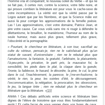
l’homme vrai et conquérant, le nouveau soleil du Verbe – et qui ne
se fait pas, ô certes non, contre la science, votre bête noire, et
qui prouve combien la littérature est pour vous le cache-sexe de
votre incompétence. La vérité est que la vérité passe par le
Logos autant que par les Nombres, et que la Science mâle est
aussi là pour corriger les approximations de la femelle poésie.
Las ! Les approximations, c'est votre domaine, Patrice Jean, et
pire votre cause. Car vous voilà sans rire ni rougir à défendre le
dilettantisme, le brouillon, le maniérisme, l’humeur au nom de la
seule humeur, mais aussi plus grave, tellement plus grave,
l’obscénité et la pornographie.
« Pourtant, le chercheur en littérature, à son tour, sacrifiait au
culte du sérieux, pensais-je, rien ne le satisfaisait plus qu’un
statut de savant, d’universitaire ; rien ne le rebutait plus que
l’amateurisme, la fantaisie, la gratuité, l’arbitraire, la plaisanterie,
l’à-peu-près, la privation, le parti pris, la mauvaise foi, la
sensibilité, les pieds dans le plat, la claque dans la gueule,
l’ironie, la faiblesse, le hasard, le désordre, la pine, le cul, la pine
dans le cul, l’inachèvement, la paresse, le j’me-en-foutisme, la
vérité, le rien, la peur, les soirées d’été, le découragement,
l’excommunication, la relégation, la provocation, les obsessions,
le jeu, la langue tirée ; rien ne rebutait plus le chercheur en
littérature que la littérature. »
[15]
Ahhhh ! Ces débats artificiels entre science et littérature bien
dignes de l’élève de troisième que vous êtes fondamentalement
resté ! Et cette façon de vous venger dans vos livres de ceux,