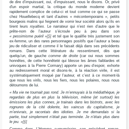
de dire d’impuissant, oui, d’impuissant, nous le disons. Or, privé
d'un espoir martial, la critique du monde moderne devient
rapidement complice de celui-ci et tout comme ce qui se passe
chez Houellebecq et tant d’autres « mécontemporains », petits
bourgeois malins qui feignent de vomir leur société alors qu’ils en
tirent leurs
royalties
. Le narrateur qui n’est rien d’autre que le
prête-nom de l’auteur s’écroule peu à peu dans son
« pessimisme puéril »
[5]
et tel que le qualifie très justement son
ex-femme, un des rares personnages positifs que l’auteur a beau
jeu de ridiculiser et comme il le faisait déjà dans ses précédents
romans. Dans cette littérature du ressentiment, dès que
quelqu’un, de gauche
comme de droite
(car oui nous sommes
honnêtes, de cette honnêteté qui blesse les âmes faiblardes et
univoques à la Pierre Cormary) apporte un peu d’espoir, exhorte
au redressement moral et disons-le, à la réaction virile, il est
systématiquement moqué par l’auteur, et c’est à ce moment-là
que nous les virils, nous les fiers, nous les polaires, nous nous
détournons de lui.
« Ma vie ne tournait pas rond. Je m’ennuyais à la médiathèque, je
regardais de plus en plus la télévision, même (et surtout) les
émissions les plus connes, je trainais dans les bistrots, avec les
rognures de la cité dolente, les vaincus du capitalisme, je
m’enivrais, je racontais des idioties. Je me demandais si la
partie, tout simplement n’était pas terminée. Je n’étais plus dans
le jeu. »
[6]
Comme dans
L’Homme surnuméraire
, son précédent roman,