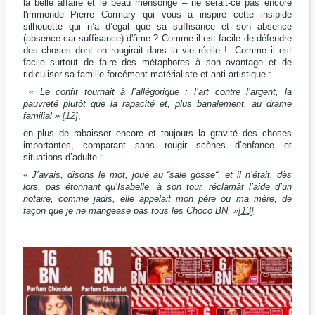
la belle affaire et le beau mensonge – ne serait-ce pas encore
l'immonde Pierre Cormary qui vous a inspiré cette insipide
silhouette qui n’a d’égal que sa suffisance et son absence
(absence car suffisance) d'âme ? Comme il est facile de défendre
des choses dont on rougirait dans la vie réelle ! Comme il est
facile surtout de faire des métaphores à son avantage et de
ridiculiser sa famille forcément matérialiste et anti-artistique :
« Le confit tournait à l’allégorique : l’art contre l’argent, la
pauvreté plutôt que la rapacité et, plus banalement, au drame
familial »
[12]
,
en plus de rabaisser encore et toujours la gravité des choses
importantes, comparant sans rougir scènes d’enfance et
situations d’adulte :
« J’avais, disons le mot, joué au “sale gosse“, et il n’était, dès
lors, pas étonnant qu’Isabelle, à son tour, réclamât l’aide d’un
notaire, comme jadis, elle appelait mon père ou ma mère, de
façon que je ne mangease pas tous les Choco BN. »
[13]