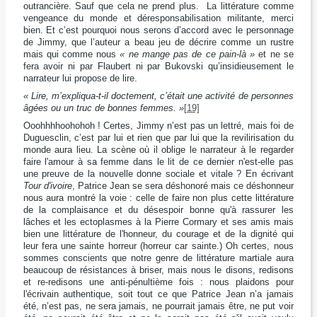
outrancière. Sauf que cela ne prend plus. La littérature comme
vengeance du monde et déresponsabilisation militante, merci
bien. Et c’est pourquoi nous serons d’accord avec le personnage
de Jimmy, que l’auteur a beau jeu de décrire comme un rustre
mais qui comme nous
« ne mange pas de ce pain-là »
et ne se
fera avoir ni par Flaubert ni par Bukovski qu’insidieusement le
narrateur lui propose de lire.
« Lire, m’expliqua-t-il doctement, c’était une activité de personnes
âgées ou un truc de bonnes femmes. »
[19]
Ooohhhhoohohoh ! Certes, Jimmy n’est pas un lettré, mais foi de
Duguesclin, c’est par lui et rien que par lui que la revilirisation du
monde aura lieu. La scène où il oblige le narrateur à le regarder
faire l'amour à sa femme dans le lit de ce dernier n'est-elle pas
une preuve de la nouvelle donne sociale et vitale ? En écrivant
Tour d'ivoire
, Patrice Jean se sera déshonoré mais ce déshonneur
nous aura montré la voie : celle de faire non plus cette littérature
de la complaisance et du désespoir bonne qu'à rassurer les
lâches et les ectoplasmes à la Pierre Cormary et ses amis mais
bien une littérature de l'honneur, du courage et de la dignité qui
leur fera une sainte horreur (horreur car sainte.) Oh certes, nous
sommes conscients que notre genre de littérature martiale aura
beaucoup de résistances à briser, mais nous le disons, redisons
et re-redisons une anti-pénultième fois : nous plaidons pour
l'écrivain authentique, soit tout ce que Patrice Jean n’a jamais
été, n’est pas, ne sera jamais, ne pourrait jamais être, ne put voir