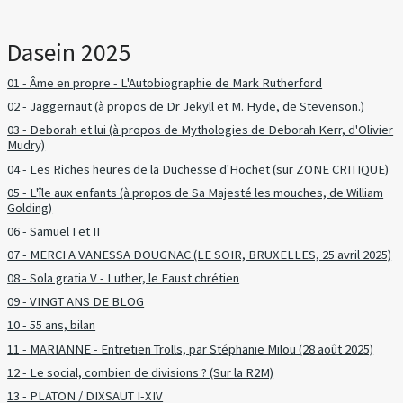
Dasein 2025
01 - Âme en propre - L'Autobiographie de Mark Rutherford
02 - Jaggernaut (à propos de Dr Jekyll et M. Hyde, de Stevenson.)
03 - Deborah et lui (à propos de Mythologies de Deborah Kerr, d'Olivier
Mudry)
04 - Les Riches heures de la Duchesse d'Hochet (sur ZONE CRITIQUE)
05 - L'île aux enfants (à propos de Sa Majesté les mouches, de William
Golding)
06 - Samuel I et II
07 - MERCI A VANESSA DOUGNAC (LE SOIR, BRUXELLES, 25 avril 2025)
08 - Sola gratia V - Luther, le Faust chrétien
09 - VINGT ANS DE BLOG
10 - 55 ans, bilan
11 - MARIANNE - Entretien Trolls, par Stéphanie Milou (28 août 2025)
12 - Le social, combien de divisions ? (Sur la R2M)
13 - PLATON / DIXSAUT I-XIV