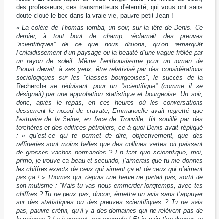
des professeurs, ces transmetteurs d'éternité, qui vous ont sans
doute cloué le bec dans la vraie vie, pauvre petit Jean !
« La colère de Thomas tomba, un soir, sur la tête de Denis. Ce
dernier, à tout bout de champ, réclamait des preuves
“scientifiques“ de ce que nous disions, qu’on remarquât
l’enlaidissement d’un paysage ou la beauté d’une vague frôlée par
un rayon de soleil. Même l’enthousiasme pour un roman de
Proust devait, à ses yeux, être relativisé par des considérations
sociologiques sur les “classes bourgeoises“, le succès de la
Recherche
se réduisant, pour un “scientifique“ (comme il se
désignait) par une approbation statistique et bourgeoise. Un soir,
donc, après le repas, en ces heures où les conversations
desserrent le nœud de cravate, Emmanuelle avait regretté que
l’estuaire de la Seine, en face de Trouville, fût souillé par des
torchères et des édifices pétroliers, ce à quoi Denis avait répliqué
: « qu’est-ce qui te permet de dire, objectivement, que des
raffineries sont moins belles que des collines vertes où paissent
de grosses vaches normandes ? En tant que scientifique, moi,
primo, je trouve ça beau et secundo, j’aimerais que tu me donnes
les chiffres exacts de ceux qui aiment ça et de ceux qui n’aiment
pas ça ! » Thomas qui, depuis une heure ne parlait pas, sortit de
son mutisme : “Mais tu vas nous emmerder longtemps, avec tes
chiffres ? Tu ne peux pas, ducon, émettre un avis sans t’appuyer
sur des statistiques ou des preuves scientifiques ? Tu ne sais
pas, pauvre crétin, qu’il y a des domaines qui ne relèvent pas de
la science ? Le jugement, par exemple ! Et je vais t’en donner un