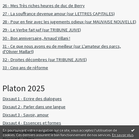
26 - Mes Très riches heures de duc de Berry
27 - La souffrance devenue amour (sur LETTRES CAPITALES)
28 - Pour en finir avec les jugements odieux (sur MAUVAISE NOUVELLE)
29 - Le Verbe fait juif (sur TRIBUNE JUIVE)
30 - Bon anniversaire, Arnaud Villani !
31 - Ce que nous avons eu de meilleur (sur L'amateur des parcs,
d'Olivier Maillart)
32 - Droites décombres (sur TRIBUNE JUIVE)
33 - Cinq ans de réforme
Platon 2025
Dixsaut 1 - Ecrire des dialogues
Dixsaut 2 - Parler dans une langue
Dixsaut 3 - Savoir, amour
Dixsaut 4 - Essences et formes
En poursuivant votre navigation sur ce site, vous acceptez l'utilisation de
Dixsaut 5 - L'un et le multiple
cookies. Ces derniers assurent le bon fonctionnement de nos services.
En savoir plus
.