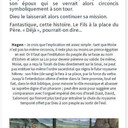
son époux qui se verrait alors circoncis
symboliquement à son tour.
Dieu le laisserait alors continuer sa mission.
Fantastique, cette histoire. Le Fils à la place du
Père. « Déjà », pourrait-on dire...
Hagen -
Je crois que l'explication est assez simple : tant que Moïse
n'est pas lui-même circoncis, il reste plus ou moins un prince égyptien
en exil. Or il faut que l'institution du peuple élu se fasse au nom
d'Elohim et selon sa Loi pour devenir pérenne ou valide. De même,
Moïse, qui a reçu la Torah de Dieu directement sur le Sinaï, ne peut
pas instituer lui-même l'ordre sacerdotal qui régira le futur royaume
hébreu : son frère (de sang) le fera à sa place, par la force du verbe.
Jusqu'à l'interdiction ultime d'entrer dans la Terre promise, tout est
fait, dans le récit biblique, pour minorer le rôle mosaïque et abaisser
sa superbe digne d'un pharaon ; peut-être aussi pour suggérer une
comparaison avec l'orgueil impérial des rois d'Israël (Saül, David,
Salomon) qui finiront plus tard par entraîner la chute du royaume
temporel offert par Dieu à son peuple au sortir de l'exil.