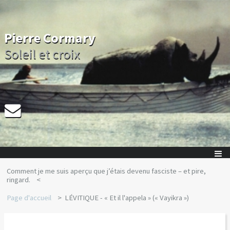
Pierre Cormary
Soleil et croix
Comment je me suis aperçu que j’étais devenu fasciste – et pire,
ringard.
Page d'accueil
LÉVITIQUE - « Et il l'appela » (« Vayikra »)