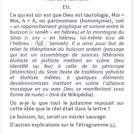
Etc.
Ce qui est sûr est que Dieu est tautologie, Moi =
Moi, A = A, ou paronomase (homonymie), soit
« un rapprochement graphique et sonore entre le
buisson (« senèh » en hébreu) et la montagne du
Sinaï (« sny » en hébreu, lui-même issu de
l'hébreu : סֶ֫נֶּה : Senneh). Il a ainsi pour but de
relier la théophanie du buisson ardent (passage
qui est un assemblage de sources littéraires
élohiste et javhiste mettant en scène Dieu
identifié au feu) à celle de la périscope
[distinction] du Sinaï (texte de traditions yahviste
et élohiste mêlées à quelques éléments
deutéronomistes mettant en scène l'alliance
mosaïque en ou avec Dieu se manifestant sous
forme de nuée) »
(tiré de Wikipédia).
Où ai-je lu que tout le judaïsme reposait sur
cette idée que le réel était dans la lettre ?
Le buisson, lui, serait un mûrier sauvage.
D'autres explications sur le Tétragramme
ici.