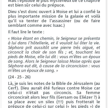
Mais l'épisode le plus mystérieux de ce chapitre
est bien sûr celui du prépuce.
Dieu s'est donc ouvert à Moïse et lui a confié la
plus importante mission de la galaxie et voilà
qu'il va tenter de l'assassiner (ou de faire
semblant comme avec Isaac.)
Il faut lire le texte :
« Moïse étant en chemin, le Seigneur se présenta
à lui dans l’hôtellerie, et il voulait lui ôter la vie.
Séphora prit aussitôt une pierre très aiguë, et
circoncit la chair de son fils ; et, touchant les
pieds de Moïse, elle lui dit : vous m’êtes un époux
de sang. Alors le Seigneur laissa Moïse après que
Séphora eut dit, à cause de la circoncision : vous
m’êtes un époux de sang. »
(24 - 25 - 26)
Là, je suis les notes de la Bible de Jérusalem (au
Cerf). Dieu aurait été furieux contre Moïse car
celui-ci n'était pas circoncis. Sa femme
circoncirait alors leur fils (Gersam ou Eliézer ?) à
sa place avec un silex (!!!) puis frotterait le
prépuce de celui-ci sur celui (« les pieds ») de