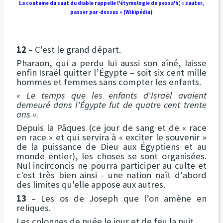
La coutume du saut du diable rappelle l'étymologie de pessa'h’, « sauter,
passer par-dessus » (Wikipédia)
12
– C'est le grand départ.
Pharaon, qui a perdu lui aussi son aîné, laisse
enfin Israël quitter l’Égypte – soit six cent mille
hommes et femmes sans compter les enfants.
« Le temps que les enfants d'Israël avaient
demeuré dans l'Égypte fut de quatre cent trente
ans ».
Depuis la Pâques (ce jour de sang et de « race
en race » et qui servira à « exciter le souvenir »
de la puissance de Dieu aux Égyptiens et au
monde entier), les choses se sont organisées.
Nul incirconcis ne pourra participer au culte et
c'est très bien ainsi - une nation naît d'abord
des limites qu'elle appose aux autres.
13
– Les os de Joseph que l’on amène en
reliques.
Les colonnes de nuée le jour et de feu la nuit.