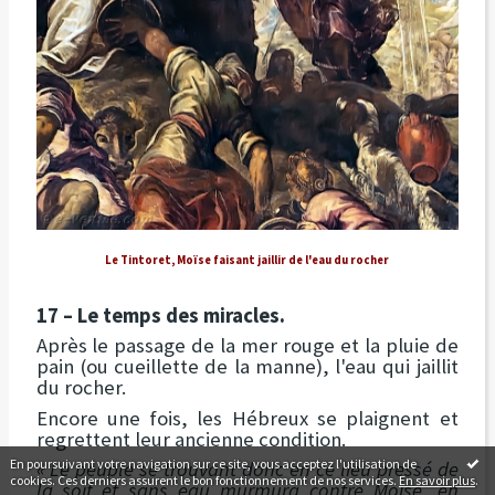
Le Tintoret, Moïse faisant jaillir de l'eau du rocher
17 – Le temps des miracles.
Après le passage de la mer rouge et la pluie de
pain (ou cueillette de la manne), l'eau qui jaillit
du rocher.
Encore une fois, les Hébreux se plaignent et
regrettent leur ancienne condition.
En poursuivant votre navigation sur ce site, vous acceptez l'utilisation de
« Le peuple se trouvant donc en ce lieu pressé de
cookies. Ces derniers assurent le bon fonctionnement de nos services.
En savoir plus
.
la soif et sans eau murmura contre Moïse, en