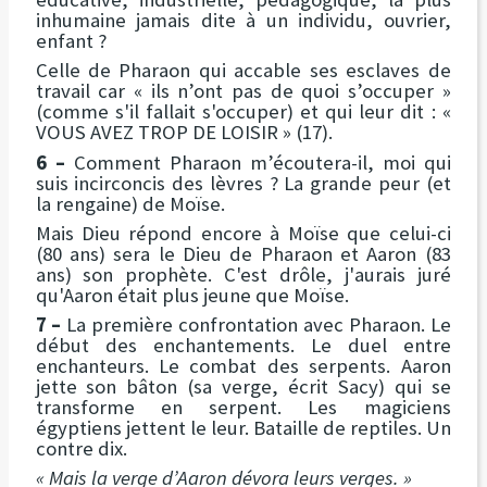
inhumaine jamais dite à un individu, ouvrier,
enfant ?
Celle de Pharaon qui accable ses esclaves de
travail car « ils n’ont pas de quoi s’occuper »
(comme s'il fallait s'occuper) et qui leur dit : «
VOUS AVEZ TROP DE LOISIR » (17).
6 –
Comment Pharaon m’écoutera-il, moi qui
suis incirconcis des lèvres ? La grande peur (et
la rengaine) de Moïse.
Mais Dieu répond encore à Moïse que celui-ci
(80 ans) sera le Dieu de Pharaon et Aaron (83
ans) son prophète. C'est drôle, j'aurais juré
qu'Aaron était plus jeune que Moïse.
7 –
La première confrontation avec Pharaon. Le
début des enchantements. Le duel entre
enchanteurs. Le combat des serpents. Aaron
jette son bâton (sa verge, écrit Sacy) qui se
transforme en serpent. Les magiciens
égyptiens jettent le leur. Bataille de reptiles. Un
contre dix.
« Mais la verge d’Aaron dévora leurs verges. »