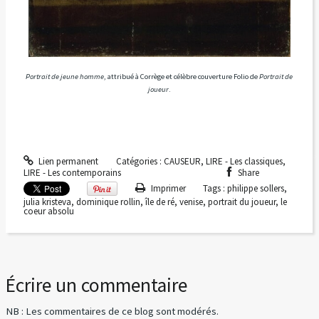
Portrait de jeune homme
, attribué à Corrège et célèbre couverture Folio de
Portrait de
joueur
.
Lien permanent
Catégories :
CAUSEUR
,
LIRE - Les classiques
,
LIRE - Les contemporains
Share
Imprimer
Tags :
philippe sollers
,
julia kristeva
,
dominique rollin
,
île de ré
,
venise
,
portrait du joueur
,
le
coeur absolu
Écrire un commentaire
NB : Les commentaires de ce blog sont modérés.