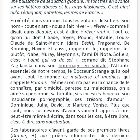
une puissance de séduction globale. Ils sont très en avance
sur les hétéros abusés et les gays illusionnés. C’est ainsi
qu’on éduquait, autrefois, les rois de France. »
En vérité, nous sommes tous les enfants de Sollers. Son
nom « tout en art » nous a fait rêver –
« rêvrer »
comme il
disait dans
Beauté
, c’est-à-dire
« rêver vrai ».
Tout ce
qu’on lui doit ! Sade, Joyce, Pound, Bataille, Louis-
Claude de Saint-Martin (dans
Désir
), Fragonard, De
Kooning, Haydn. Et aussi, rappelons-le, rappelons-les
plutôt, Nabe, Muray, Meyronnis, l’ami Di Nota. Sollers,
c’est
« l’ainé qui va de soi »,
comme dit Stéphane
Zagdanski dans son
hommage en spirale
, l’Atlante
essentiel de notre temps, le Docteur Strange qui a osé
avant tout le monde ce
multiverse of madness
qui
s’appelle
Paradis.
Même si on n’a pas eu la chance de le
connaître, par timidité, paresse ou maladresse, on a
aimé sa personne, sa famille, ses incestes heureux, son
insouciante pornographie, ses trésors d’amour :
Dominique, Julia, David, le Martray, Venise. Plus que
tout, nous lui devons d’avoir vraiment appris à lire,
peut-être même à écrire, dans tous les cas, à être libre,
c’est-à-dire
sans ponctuation
.
Des laboratoires d’avant-garde de ses premiers livres
(
Drame
, H) aux prières illuministes des derniers