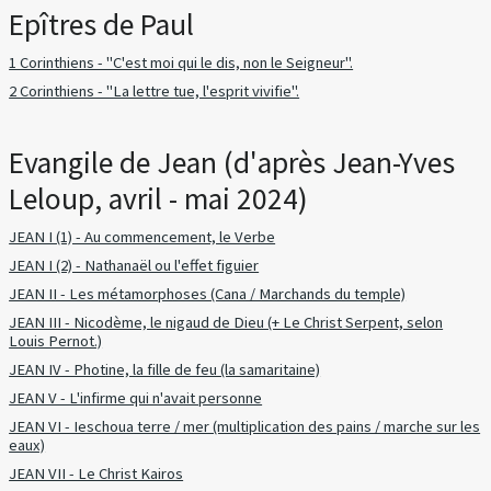
Epîtres de Paul
1 Corinthiens - "C'est moi qui le dis, non le Seigneur".
2 Corinthiens - "La lettre tue, l'esprit vivifie".
Evangile de Jean (d'après Jean-Yves
Leloup, avril - mai 2024)
JEAN I (1) - Au commencement, le Verbe
JEAN I (2) - Nathanaël ou l'effet figuier
JEAN II - Les métamorphoses (Cana / Marchands du temple)
JEAN III - Nicodème, le nigaud de Dieu (+ Le Christ Serpent, selon
Louis Pernot.)
JEAN IV - Photine, la fille de feu (la samaritaine)
JEAN V - L'infirme qui n'avait personne
JEAN VI - Ieschoua terre / mer (multiplication des pains / marche sur les
eaux)
JEAN VII - Le Christ Kairos