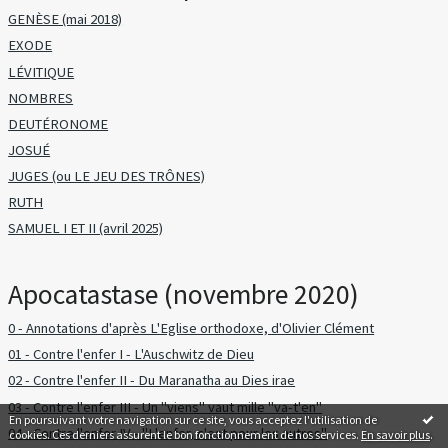
GENÈSE (mai 2018)
EXODE
LÉVITIQUE
NOMBRES
DEUTÉRONOME
JOSUÉ
JUGES (ou LE JEU DES TRÔNES)
RUTH
SAMUEL I ET II (avril 2025)
Apocatastase (novembre 2020)
0 - Annotations d'après L'Eglise orthodoxe, d'Olivier Clément
01 - Contre l'enfer I - L'Auschwitz de Dieu
02 - Contre l'enfer II - Du Maranatha au Dies irae
03 - Contre l'enfer III - Un "viens" vaut mille "va-t'en"
En poursuivant votre navigation sur ce site, vous acceptez l'utilisation de
04 - Contre l'enfer IV - "L'enfer, c'est pour les autres"
cookies. Ces derniers assurent le bon fonctionnement de nos services.
En savoir plus
.