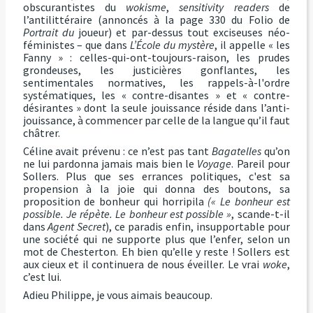
obscurantistes du
wokisme
,
sensitivity readers
de
l’antilittéraire (annoncés à la page 330 du Folio de
Portrait du
joueur) et par-dessus tout exciseuses néo-
féministes – que dans
L’École du mystère
, il appelle « les
Fanny » : celles-qui-ont-toujours-raison, les prudes
grondeuses, les justicières gonflantes, les
sentimentales normatives, les rappels-à-l'ordre
systématiques, les « contre-disantes » et « contre-
désirantes » dont la seule jouissance réside dans l’anti-
jouissance, à commencer par celle de la langue qu’il faut
châtrer.
Céline avait prévenu : ce n’est pas tant
Bagatelles
qu’on
ne lui pardonna jamais mais bien le
Voyage
. Pareil pour
Sollers. Plus que ses errances politiques, c'est sa
propension à la joie qui donna des boutons, sa
proposition de bonheur qui horripila
(« Le bonheur est
possible. Je répète. Le bonheur est possible »
, scande-t-il
dans
Agent Secret
), ce paradis enfin, insupportable pour
une société qui ne supporte plus que l’enfer, selon un
mot de Chesterton. Eh bien qu’elle y reste ! Sollers est
aux cieux et il continuera de nous éveiller. Le vrai
woke
,
c’est lui.
Adieu Philippe, je vous aimais beaucoup.