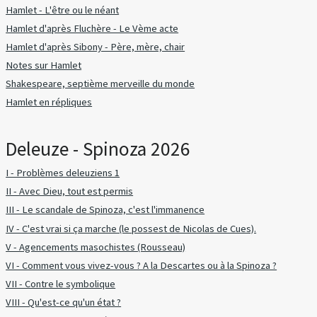
Hamlet - L'être ou le néant
Hamlet d'après Fluchère - Le Vème acte
Hamlet d'après Sibony - Père, mère, chair
Notes sur Hamlet
Shakespeare, septième merveille du monde
Hamlet en répliques
Deleuze - Spinoza 2026
I - Problèmes deleuziens 1
II - Avec Dieu, tout est permis
III - Le scandale de Spinoza, c'est l'immanence
IV - C'est vrai si ça marche (le possest de Nicolas de Cues).
V - Agencements masochistes (Rousseau)
VI - Comment vous vivez-vous ? A la Descartes ou à la Spinoza ?
VII - Contre le symbolique
VIII - Qu'est-ce qu'un état ?