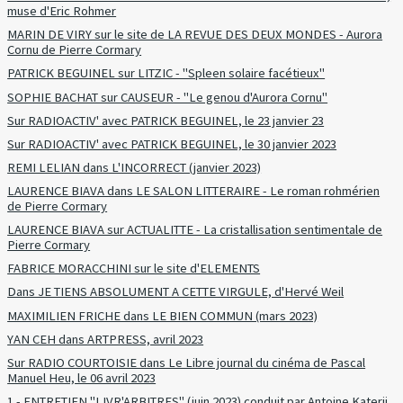
muse d'Eric Rohmer
MARIN DE VIRY sur le site de LA REVUE DES DEUX MONDES - Aurora
Cornu de Pierre Cormary
PATRICK BEGUINEL sur LITZIC - "Spleen solaire facétieux"
SOPHIE BACHAT sur CAUSEUR - "Le genou d'Aurora Cornu"
Sur RADIOACTIV' avec PATRICK BEGUINEL, le 23 janvier 23
Sur RADIOACTIV' avec PATRICK BEGUINEL, le 30 janvier 2023
REMI LELIAN dans L'INCORRECT (janvier 2023)
LAURENCE BIAVA dans LE SALON LITTERAIRE - Le roman rohmérien
de Pierre Cormary
LAURENCE BIAVA sur ACTUALITTE - La cristallisation sentimentale de
Pierre Cormary
FABRICE MORACCHINI sur le site d'ELEMENTS
Dans JE TIENS ABSOLUMENT A CETTE VIRGULE, d'Hervé Weil
MAXIMILIEN FRICHE dans LE BIEN COMMUN (mars 2023)
YAN CEH dans ARTPRESS, avril 2023
Sur RADIO COURTOISIE dans Le Libre journal du cinéma de Pascal
Manuel Heu, le 06 avril 2023
1 - ENTRETIEN "LIVR'ARBITRES" (juin 2023) conduit par Antoine Katerji