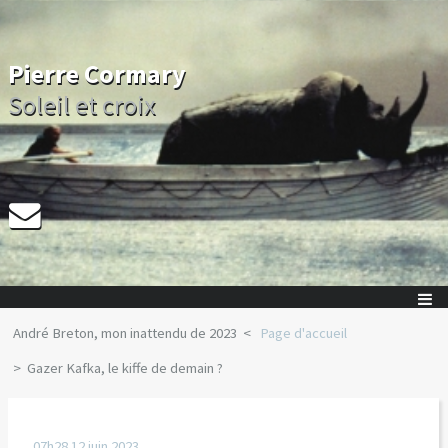
Pierre Cormary
Soleil et croix
André Breton, mon inattendu de 2023
Page d'accueil
Gazer Kafka, le kiffe de demain ?
07h28
12
juin 2023