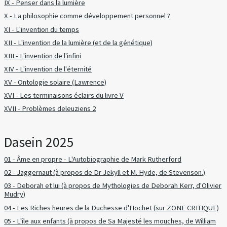
IX - Penser dans la lumière
X - La philosophie comme développement personnel ?
XI - L'invention du temps
XII - L'invention de la lumière (et de la génétique)
XIII - L'invention de l'infini
XIV - L'invention de l'éternité
XV - Ontologie solaire (Lawrence)
XVI - Les terminaisons éclairs du livre V
XVII - Problèmes deleuziens 2
Dasein 2025
01 - Âme en propre - L'Autobiographie de Mark Rutherford
02 - Jaggernaut (à propos de Dr Jekyll et M. Hyde, de Stevenson.)
03 - Deborah et lui (à propos de Mythologies de Deborah Kerr, d'Olivier
Mudry)
04 - Les Riches heures de la Duchesse d'Hochet (sur ZONE CRITIQUE)
05 - L'île aux enfants (à propos de Sa Majesté les mouches, de William