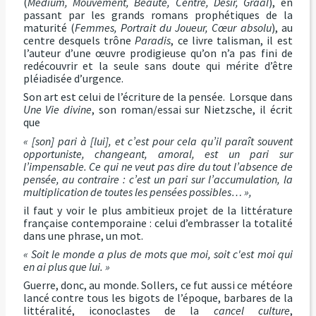
(
Médium, Mouvement, Beauté, Centre, Désir, Graal
), en
passant par les grands romans prophétiques de la
maturité (
Femmes, Portrait du Joueur, Cœur absolu
), au
centre desquels trône
Paradis
, ce livre talisman, il est
l’auteur d’une œuvre prodigieuse qu’on n’a pas fini de
redécouvrir et la seule sans doute qui mérite d’être
pléiadisée d’urgence.
Son art est celui de l’écriture de la pensée. Lorsque dans
Une Vie divine
, son roman/essai sur Nietzsche, il écrit
que
« [son] pari à [lui], et c’est pour cela qu’il paraît souvent
opportuniste, changeant, amoral, est un pari sur
l’impensable. Ce qui ne veut pas dire du tout l’absence de
pensée, au contraire : c’est un pari sur l’accumulation, la
multiplication de toutes les pensées possibles… »,
il faut y voir le plus ambitieux projet de la littérature
française contemporaine : celui d’embrasser la totalité
dans une phrase, un mot.
« Soit le monde a plus de mots que moi, soit c'est moi qui
en ai plus que lui. »
Guerre, donc, au monde. Sollers, ce fut aussi ce météore
lancé contre tous les bigots de l’époque, barbares de la
littéralité, iconoclastes de la
cancel culture
,