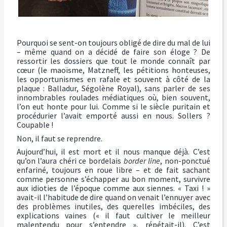
Pourquoi se sent-on toujours obligé de dire du mal de lui
– même quand on a décidé de faire son éloge ? De
ressortir les dossiers que tout le monde connaît par
cœur (le maoïsme, Matzneff, les pétitions honteuses,
les opportunismes en rafale et souvent à côté de la
plaque : Balladur, Ségolène Royal), sans parler de ses
innombrables roulades médiatiques où, bien souvent,
l’on eut honte pour lui. Comme si le siècle puritain et
procédurier l’avait emporté aussi en nous. Sollers ?
Coupable !
Non, il faut se reprendre.
Aujourd’hui, il est mort et il nous manque déjà. C’est
qu’on l’aura chéri ce bordelais
border line
, non-ponctué
enfariné, toujours en roue libre – et de fait sachant
comme personne s’échapper au bon moment, survivre
aux idioties de l’époque comme aux siennes. « Taxi ! »
avait-il l’habitude de dire quand on venait l’ennuyer avec
des problèmes inutiles, des querelles imbéciles, des
explications vaines (« il faut cultiver le meilleur
malentendu pour s’entendre », répétait-il). C’est