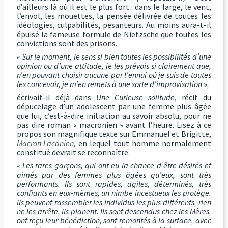
d’ailleurs là où il est le plus fort : dans le large, le vent,
l’envol, les mouettes, la pensée délivrée de toutes les
idéologies, culpabilités, pesanteurs. Au moins aura-t-il
épuisé la fameuse formule de Nietzsche que toutes les
convictions sont des prisons.
« Sur le moment, je sens si bien toutes les possibilités d’une
opinion ou d’une attitude, je les prévois si clairement que,
n’en pouvant choisir aucune par l’ennui où je suis de toutes
les concevoir, je m’en remets à une sorte d’improvisation »,
écrivait-il déjà dans
Une Curieuse solitude
, récit du
dépucelage d’un adolescent par une femme plus âgée
que lui, c’est-à-dire initiation au savoir absolu, pour ne
pas dire roman « macronien » avant l’heure. Lisez à ce
propos son magnifique texte sur Emmanuel et Brigitte,
Macron Lacanien
,
en lequel tout homme normalement
constitué devrait se reconnaître.
« Les rares garçons, qui ont eu la chance d’être désirés et
aimés par des femmes plus âgées qu’eux, sont très
performants. Ils sont rapides, agiles, déterminés, très
confiants en eux-mêmes, un nimbe incestueux les protège.
Ils peuvent rassembler les individus les plus différents, rien
ne les arrête, ils planent. Ils sont descendus chez les Mères,
ont reçu leur bénédiction, sont remontés à la surface, avec