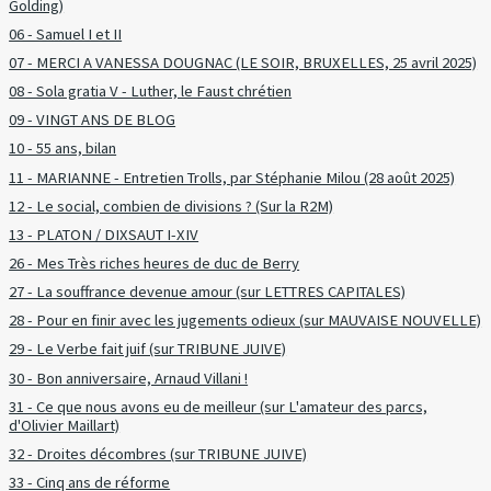
Golding)
06 - Samuel I et II
07 - MERCI A VANESSA DOUGNAC (LE SOIR, BRUXELLES, 25 avril 2025)
08 - Sola gratia V - Luther, le Faust chrétien
09 - VINGT ANS DE BLOG
10 - 55 ans, bilan
11 - MARIANNE - Entretien Trolls, par Stéphanie Milou (28 août 2025)
12 - Le social, combien de divisions ? (Sur la R2M)
13 - PLATON / DIXSAUT I-XIV
26 - Mes Très riches heures de duc de Berry
27 - La souffrance devenue amour (sur LETTRES CAPITALES)
28 - Pour en finir avec les jugements odieux (sur MAUVAISE NOUVELLE)
29 - Le Verbe fait juif (sur TRIBUNE JUIVE)
30 - Bon anniversaire, Arnaud Villani !
31 - Ce que nous avons eu de meilleur (sur L'amateur des parcs,
d'Olivier Maillart)
32 - Droites décombres (sur TRIBUNE JUIVE)
33 - Cinq ans de réforme