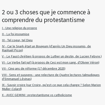
2 ou 3 choses que je commence à
comprendre du protestantisme
I - Une religion du propre
II - La foi insoumise
III - Tel coeur, tel Dieu
IV - Car le Snark était un Boujeum (d'après Un Dieu insoumis, de
Raphaël Picon)
V - Le Faust chrétien (à propos de Luther un destin, de Lucien Febvre.)
VI - Le Verbe fait juif (à propos de Ceci est mon sang, d'Olivier Véron)
VII - Cinq ans de réforme (17 décembre 2025)
VIII - Sens et suspens - une relecture de Quatre lectures talmudiques
d'Emmanuel Lévinas)
IX - Savoir croire (sur Croire, qu'est-ce que cela change ? Selon Marion
Muller-Colard)
X - AVEC GEMINI : protestantisme vs catholicisme