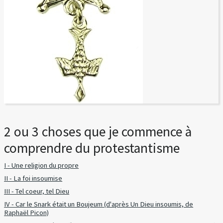
2 ou 3 choses que je commence à
comprendre du protestantisme
I - Une religion du propre
II - La foi insoumise
III - Tel coeur, tel Dieu
IV - Car le Snark était un Boujeum (d'après Un Dieu insoumis, de
Raphaël Picon)