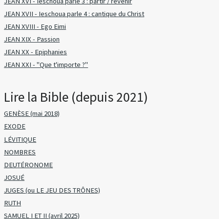
JEAN XVI - Ieschoua parle 3 : partir / revenir
JEAN XVII - Ieschoua parle 4 : cantique du Christ
JEAN XVIII - Ego Eimi
JEAN XIX - Passion
JEAN XX - Epiphanies
JEAN XXI - "Que t'importe ?"
Lire la Bible (depuis 2021)
GENÈSE (mai 2018)
EXODE
LÉVITIQUE
NOMBRES
DEUTÉRONOME
JOSUÉ
JUGES (ou LE JEU DES TRÔNES)
RUTH
SAMUEL I ET II (avril 2025)