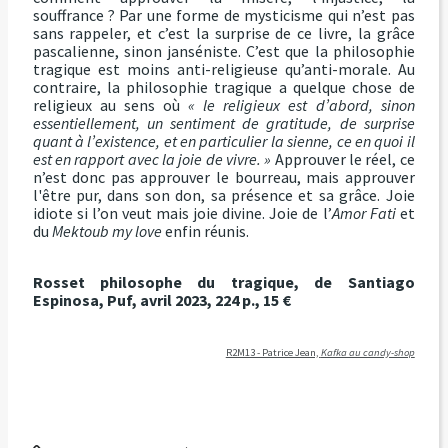
souffrance ? Par une forme de mysticisme qui n’est pas
sans rappeler, et c’est la surprise de ce livre, la grâce
pascalienne, sinon janséniste. C’est que l
a philosophie
tragique est moins anti-religieuse qu’anti-morale. Au
contraire, la philosophie tragique a quelque chose de
religieux au sens où
« le religieux est d’abord, sinon
essentiellement, un sentiment de gratitude, de surprise
quant à l’existence, et en particulier la sienne, ce en quoi il
est en rapport avec la joie de vivre. »
Approuver le réel, ce
n’est donc pas approuver le bourreau, mais approuver
l'être pur, dans son don, sa présence et sa grâce. Joie
idiote si l’on veut mais joie divine. Joie de l’
Amor Fati
et
du
Mektoub my love
enfin réunis.
Rosset philosophe du tragique, de Santiago
Espinosa, Puf, avril 2023, 224 p., 15 €
R2M13 - Patrice Jean,
Kafka au candy-shop