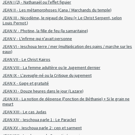
JEAN I (2) - Nathanaël ou l'effet figuier
JEAN II - Les métamorphoses (Cana / Marchands du temple)
JEAN III - Nicodème, le nigaud de Dieu (+ Le Christ Serpent, selon
Louis Pernot.)
JEAN IV - Photine, la fille de feu (la samaritaine)
JEAN V - L'infirme qui n'avait personne
JEAN VI - Ieschoua terre / mer (multiplication des pains / marche sur les
eaux)
JEAN VII - Le Christ Kairos
JEAN VIII - La femme adultère ou le Jugement dernier
JEAN IX - L'aveugle-né ou la Critique du jugement
JEAN X - Gage et gratuité
JEAN XI - Douze heures dans le jour (Lazare)
JEAN XII - La notion de dépense (l'onction de Béthanie) + Si le grain ne
meurt
JEAN XIII - Le cas Judas
JEAN XIV - Ieschoua parle 1 : Le Paraclet
JEAN XV - Ieschoua parle 2 : cep et sarment