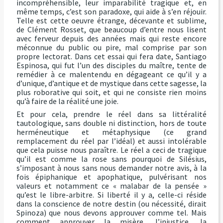
incompréhensible, leur imparabilité tragique et, en
même temps, c’est son paradoxe, qui aide à s’en réjouir.
Telle est cette oeuvre étrange, décevante et sublime,
de Clément Rosset, que beaucoup d’entre nous lisent
avec ferveur depuis des années mais qui reste encore
méconnue du public ou pire, mal comprise par son
propre lectorat. Dans cet essai qui fera date, Santiago
Espinosa, qui fut l’un des disciples du maître, tente de
remédier à ce malentendu en dégageant ce qu’il y a
d’unique, d’antique et de mystique dans cette sagesse, la
plus roborative qui soit, et qui ne consiste rien moins
qu’à faire de la réalité une joie.
Et pour cela, prendre le réel dans sa littéralité
tautologique, sans double ni distinction, hors de toute
herméneutique et métaphysique (ce grand
remplacement du réel par l’idéal) et aussi intolérable
que cela puisse nous paraître. Le réel a ceci de tragique
qu’il est comme la rose sans pourquoi de Silésius,
s’imposant à nous sans nous demander notre avis, à la
fois épiphanique et apophatique, pulvérisant nos
valeurs et notamment ce « malabar de la pensée »
qu’est le libre-arbitre. Si liberté il y a, celle-ci réside
dans la conscience de notre destin (ou nécessité, dirait
Spinoza) que nous devons approuver comme tel. Mais
comment approuver la misère, l’injustice, la