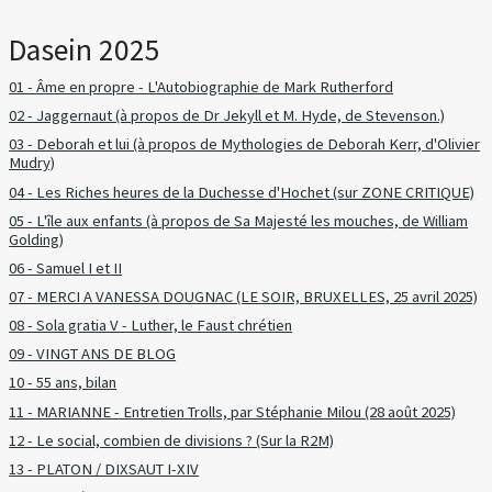
Dasein 2025
01 - Âme en propre - L'Autobiographie de Mark Rutherford
02 - Jaggernaut (à propos de Dr Jekyll et M. Hyde, de Stevenson.)
03 - Deborah et lui (à propos de Mythologies de Deborah Kerr, d'Olivier
Mudry)
04 - Les Riches heures de la Duchesse d'Hochet (sur ZONE CRITIQUE)
05 - L'île aux enfants (à propos de Sa Majesté les mouches, de William
Golding)
06 - Samuel I et II
07 - MERCI A VANESSA DOUGNAC (LE SOIR, BRUXELLES, 25 avril 2025)
08 - Sola gratia V - Luther, le Faust chrétien
09 - VINGT ANS DE BLOG
10 - 55 ans, bilan
11 - MARIANNE - Entretien Trolls, par Stéphanie Milou (28 août 2025)
12 - Le social, combien de divisions ? (Sur la R2M)
13 - PLATON / DIXSAUT I-XIV