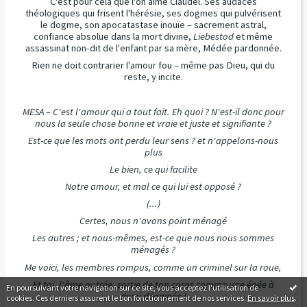
C'est pour cela que l'on aime Claudel. Ses audaces
théologiques qui frisent l'hérésie, ses dogmes qui pulvérisent
le dogme, son apocatastase inouïe – sacrement astral,
confiance absolue dans la mort divine,
Liebestod
et même
assassinat non-dit de l'enfant par sa mère, Médée pardonnée.
Rien ne doit contrarier l'amour fou – même pas Dieu, qui du
reste, y incite.
MESA – C'est l'amour qui a tout fait. Eh quoi ? N'est-il donc pour
nous la seule chose bonne et vraie et juste et signifiante ?
Est-ce que les mots ont perdu leur sens ? et n'appelons-nous
plus
Le bien, ce qui facilite
Notre amour, et mal ce qui lui est opposé ?
(...)
Certes, nous n'avons point ménagé
Les autres ; et nous-mêmes, est-ce que nous nous sommes
ménagés ?
Me voici, les membres rompus, comme un criminel sur la roue,
Et toi, l'âme outrée, sortie de ton corps comme une épée à
En poursuivant votre navigation sur ce site, vous acceptez l'utilisation de
demi dégainée !
cookies. Ces derniers assurent le bon fonctionnement de nos services.
En savoir plus
.