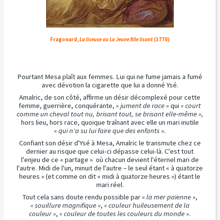
Fragonard,
La liseuse ou La Jeune fille lisant
(1770)
Pourtant Mesa plaît aux femmes. Lui qui ne fume jamais a fumé
avec dévotion la cigarette que lui a donné Ysé.
Amalric, de son côté, affirme un désir décomplexé pour cette
femme, guerrière, conquérante,
« jument de race »
qui
« court
comme un cheval tout nu, brisant tout, se brisant elle-même »,
hors lieu, hors race, quoique traînant avec elle un mari inutile
« qui n'a su lui faire que des enfants ».
Confiant son désir d'Ysé à Mesa, Amalric le transmute chez ce
dernier au risque que celui-ci dépasse celui-là. C'est tout
l'enjeu de ce « partage » où chacun devient l'éternel mari de
l'autre. Midi de l'un, minuit de l'autre – le seul étant « à quatorze
heures » (et comme on dit « midi à quatorze heures ») étant le
mari réel.
Tout cela sans doute rendu possible par
« la mer païenne »
,
« souillure magnifique »
,
« couleur huileusement de la
couleur »
,
« couleur de toutes les couleurs du monde »
.