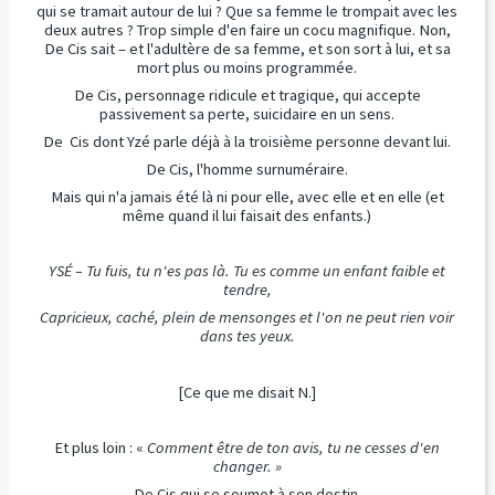
qui se tramait autour de lui ? Que sa femme le trompait avec les
deux autres ? Trop simple d'en faire un cocu magnifique. Non,
De Cis sait – et l'adultère de sa femme, et son sort à lui, et sa
mort plus ou moins programmée.
De Cis, personnage ridicule et tragique, qui accepte
passivement sa perte, suicidaire en un sens.
De Cis dont Yzé parle déjà à la troisième personne devant lui.
De Cis, l'homme surnuméraire.
Mais qui n'a jamais été là ni pour elle, avec elle et en elle (et
même quand il lui faisait des enfants.)
YSÉ – Tu fuis, tu n'es pas là. Tu es comme un enfant faible et
tendre,
Capricieux, caché, plein de mensonges et l'on ne peut rien voir
dans tes yeux.
[Ce que me disait N.]
Et plus loin : «
Comment être de ton avis, tu ne cesses d'en
changer. »
De Cis qui se soumet à son destin.