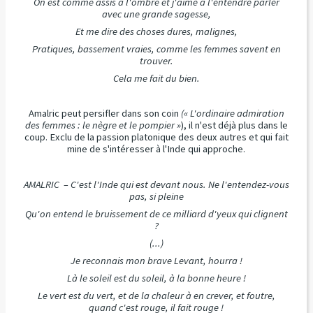
On est comme assis à l'ombre et j'aime à l'entendre parler
avec une grande sagesse,
Et me dire des choses dures, malignes,
Pratiques, bassement vraies, comme les femmes savent en
trouver.
Cela me fait du bien.
Amalric peut persifler dans son coin
(« L'ordinaire admiration
des femmes : le nègre et le pompier »
), il n'est déjà plus dans le
coup. Exclu de la passion platonique des deux autres et qui fait
mine de s'intéresser à l'Inde qui approche.
AMALRIC – C'est l'Inde qui est devant nous. Ne l'entendez-vous
pas, si pleine
Qu'on entend le bruissement de ce milliard d'yeux qui clignent
?
(...)
Je reconnais mon brave Levant, hourra !
Là le soleil est du soleil, à la bonne heure !
Le vert est du vert, et de la chaleur à en crever, et foutre,
quand c'est rouge, il fait rouge !