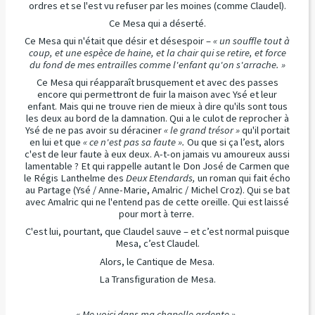
ordres et se l'est vu refuser par les moines (comme Claudel).
Ce Mesa qui a déserté.
Ce Mesa qui n'était que désir et désespoir –
« un souffle tout à
coup, et une espèce de haine, et la chair qui se retire, et force
du fond de mes entrailles comme l'enfant qu'on s'arrache. »
Ce Mesa qui réapparaît brusquement et avec des passes
encore qui permettront de fuir la maison avec Ysé et leur
enfant. Mais qui ne trouve rien de mieux à dire qu'ils sont tous
les deux au bord de la damnation. Qui a le culot de reprocher à
Ysé de ne pas avoir su déraciner
« le grand trésor »
qu'il portait
en lui et que
« ce n'est pas sa faute ».
Ou que si ça l’est, alors
c'est de leur faute à eux deux. A-t-on jamais vu amoureux aussi
lamentable ? Et qui rappelle autant le Don José de Carmen que
le Régis Lanthelme des
Deux Etendards,
un roman qui fait écho
au Partage (Ysé / Anne-Marie, Amalric / Michel Croz). Qui se bat
avec Amalric qui ne l'entend pas de cette oreille. Qui est laissé
pour mort à terre.
C'est lui, pourtant, que Claudel sauve – et c’est normal puisque
Mesa, c’est Claudel.
Alors, le Cantique de Mesa.
La Transfiguration de Mesa.
« Me voici dans ma chapelle ardente ».