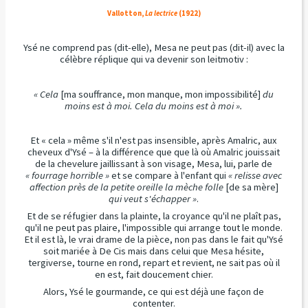
Vallotton,
La lectrice
(1922)
Ysé ne comprend pas (dit-elle), Mesa ne peut pas (dit-il) avec la
célèbre réplique qui va devenir son leitmotiv :
« Cela
[ma souffrance, mon manque, mon impossibilité]
du
moins est à moi. Cela du moins est à moi ».
Et « cela » même s'il n'est pas insensible, après Amalric, aux
cheveux d'Ysé – à la différence que que là où Amalric jouissait
de la chevelure jaillissant à son visage, Mesa, lui, parle de
« fourrage horrible »
et se compare à l'enfant qui
« relisse avec
affection près de la petite oreille la mèche folle
[de sa mère]
qui veut s'échapper »
.
Et de se réfugier dans la plainte, la croyance qu'il ne plaît pas,
qu'il ne peut pas plaire, l'impossible qui arrange tout le monde.
Et il est là, le vrai drame de la pièce, non pas dans le fait qu'Ysé
soit mariée à De Cis mais dans celui que Mesa hésite,
tergiverse, tourne en rond, repart et revient, ne sait pas où il
en est, fait doucement chier.
Alors, Ysé le gourmande, ce qui est déjà une façon de
contenter.