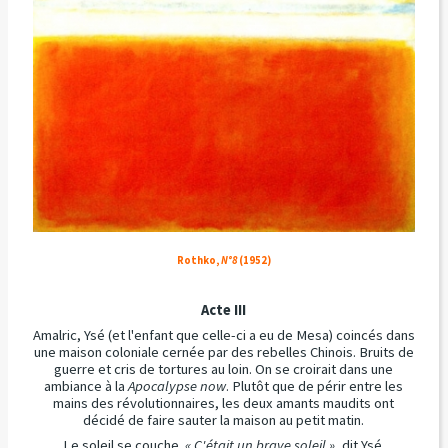
Rothko,
N°8
(1952)
Acte III
Amalric, Ysé (et l'enfant que celle-ci a eu de Mesa) coincés dans
une maison coloniale cernée par des rebelles Chinois. Bruits de
guerre et cris de tortures au loin. On se croirait dans une
ambiance à la
Apocalypse now
. Plutôt que de périr entre les
mains des révolutionnaires, les deux amants maudits ont
décidé de faire sauter la maison au petit matin.
Le soleil se couche.
« C'était un brave soleil »,
dit Ysé.