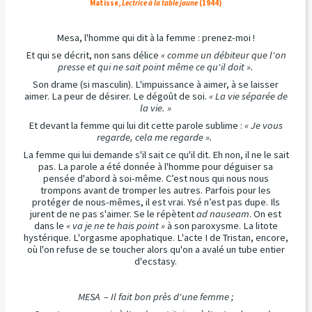
Matisse,
Lectrice à la table jaune
(1944)
Mesa, l'homme qui dit à la femme : prenez-moi !
Et qui se décrit, non sans délice
« comme un débiteur que l'on
presse et qui ne sait point même ce qu'il doit ».
Son drame (si masculin). L'impuissance à aimer, à se laisser
aimer. La peur de désirer. Le dégoût de soi.
« La vie séparée de
la vie. »
Et devant la femme qui lui dit cette parole sublime :
« Je vous
regarde, cela me regarde ».
La femme qui lui demande s'il sait ce qu'il dit. Eh non, il ne le sait
pas. La parole a été donnée à l'homme pour déguiser sa
pensée d'abord à soi-même. C’est nous qui nous nous
trompons avant de tromper les autres. Parfois pour les
protéger de nous-mêmes, il est vrai. Ysé n’est pas dupe. Ils
jurent de ne pas s'aimer. Se le répètent
ad nauseam
. On est
dans le
« va je ne te hais point »
à son paroxysme. La litote
hystérique. L'orgasme apophatique. L'acte I de Tristan, encore,
où l'on refuse de se toucher alors qu'on a avalé un tube entier
d'ecstasy.
MESA – Il fait bon près d'une femme ;