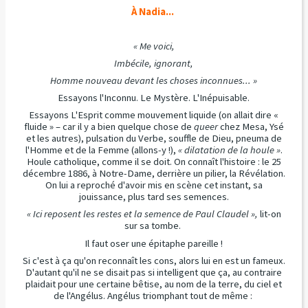
À Nadia...
« Me voici,
Imbécile, ignorant,
Homme nouveau devant les choses inconnues... »
Essayons l'Inconnu. Le Mystère. L'Inépuisable.
Essayons L'Esprit comme mouvement liquide (on allait dire «
fluide » – car il y a bien quelque chose de
queer
chez Mesa, Ysé
et les autres), pulsation du Verbe, souffle de Dieu, pneuma de
l'Homme et de la Femme (allons-y !),
« dilatation de la houle »
.
Houle catholique, comme il se doit. On connaît l'histoire : le 25
décembre 1886, à Notre-Dame, derrière un pilier, la Révélation.
On lui a reproché d'avoir mis en scène cet instant, sa
jouissance, plus tard ses semences.
« Ici reposent les restes et la semence de Paul Claudel »,
lit-on
sur sa tombe.
Il faut oser une épitaphe pareille !
Si c'est à ça qu'on reconnaît les cons, alors lui en est un fameux.
D'autant qu'il ne se disait pas si intelligent que ça, au contraire
plaidait pour une certaine bêtise, au nom de la terre, du ciel et
de l'Angélus. Angélus triomphant tout de même :