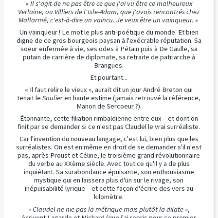
« Il s'agit de ne pas être ce que j'ai vu être ce malheureux
Verlaine, ou Villiers de l'Isle-Adam, que j'avais rencontrés chez
Mallarmé, c'est-à-dire un vaincu. Je veux être un vainqueur. »
Un vainqueur ! Le mot le plus anti-poétique du monde. Et bien
digne de ce gros bourgeois paysan à l'exécrable réputation. Sa
soeur enfermée à vie, ses odes à Pétain puis à De Gaulle, sa
putain de carrière de diplomate, sa retraite de patriarche à
Brangues.
Et pourtant...
« Il faut relire le vieux », aurait dit un jour André Breton qui
tenait le
Soulie
r en haute estime (jamais retrouvé la référence,
Manon de Sercoeur ?).
Étonnante, cette filiation rimbaldienne entre eux – et dont on
finit par se demander si ce n'est pas Claudel le vrai surréaliste.
Car l'invention du nouveau langage, c'est lui, bien plus que les
surréalistes. On est en même en droit de se demander s'il n'est
pas, après Proust et Céline, le troisième grand révolutionnaire
du verbe au XXème siècle. Avec tout ce qu'il y a de plus
inquiétant. Sa surabondance épuisante, son enthousiasme
mystique qui en laissera plus d'un sur le rivage, son
inépuisabilité lyrique – et cette façon d'écrire des vers au
kilomètre.
« Claudel ne nie pas la métrique mais plutôt la dilate »
,
écrivent Lagarde et Michard (que j'ai repris pour ce premier