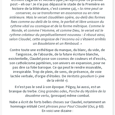
post – eh oui ! Je n'ai pas dépassé le stade de la Première en
histoire de la littérature, c'est comme ça),
« la rime peut se
conserver, ou se transformer en assonance ou en rime
intérieure. Mais le verset claudélien opère, au-delà des formes
fixes comme au-delà de la rime, le parfait et libre unisson du
rythme vital ou cosmique et de la forme métrique. Comme le
Monde, et comme l'Homme, et comme Dieu, le verset est le
rythme créateur du perpétuellement nouveau : il résout ainsi,
selon Claudel, cette angoisse de l'inconnu où s'étaient arrêtés
un Baudelaire et un Rimbaud. »
Contre toute une esthétique du manque, du blanc, du vide, de
l'angoisse, de l'absurde, de la future écriture blanche,
existentielle, Claudel pose son cosmos de couleurs et d'excès,
son catholicisme jupitérien, son univers en expansion, pour ne
pas dire sa folie baroque. Ce qui peut le rendre insuivable,
irrespirable. Trop de plein, de sens, de présence, de voie
lactée verbale, d'orgie d'étoiles. De
Veritatis gaudium
(« joie
de la vérité »).
Il n'est pas le seul à son époque. Péguy, lui aussi, est un
branque du Verbe.
Cinq grandes odes
,
Porche du Mystère de la
deuxième vertu,
(presque) même combat.
Nabe a écrit de forts belles choses sur Claudel, notamment un
hommage intitulé
Cent phrases pour Paul Claudel
(
Oui
, p 63).
En voici une dizaine :