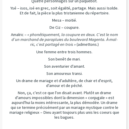
Quatre personnages sur un paquebot.
Ysé – isos, isé en grec, soit égalité, partage. Mais aussi Isolde.
Et de fait, la pièce la plus tristanienne du répertoire.
Mesa – moitié.
De Ciz – coupure.
Amalric –
« phonétiquement, la coupure en deux. C’est le nom
d’un marchand de parapluies du boulevard Magenta. À-mal-
ric, c’est partagé en trois »
(admettons.)
Une femme entre trois hommes.
Son benêt de mari.
Son aventurier d'amant.
Son amoureux transi.
Un drame de mariage et d'adultère, de chair et d'esprit,
d'amour et de péché.
Non, ça, c'est ce que l'on disait avant. Plutôt un drame
d'amours impossibles dont la dimension « conjugale » est
aujourd'hui la moins intéressante, la plus démodée. Un drame
qui se termine précisément par un mariage mystique contre le
mariage religieux – Dieu ayant toujours plus unis les coeurs que
les bagues.