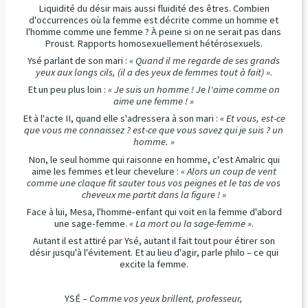
Liquidité du désir mais aussi fluidité des êtres. Combien
d'occurrences où la femme est décrite comme un homme et
l'homme comme une femme ? À peine si on ne serait pas dans
Proust. Rapports homosexuellement hétérosexuels.
Ysé parlant de son mari :
« Quand il me regarde de ses grands
yeux aux longs cils, (il a des yeux de femmes tout à fait) »
.
Et un peu plus loin :
« Je suis un homme ! Je l'aime comme on
aime une femme ! »
Et à l'acte II, quand elle s'adressera à son mari :
« Et vous, est-ce
que vous me connaissez ? est-ce que vous savez qui je suis ? un
homme. »
Non, le seul homme qui raisonne en homme, c'est Amalric qui
aime les femmes et leur chevelure :
« Alors un coup de vent
comme une claque fit sauter tous vos peignes et le tas de vos
cheveux me partit dans la figure ! »
Face à lui, Mesa, l'homme-enfant qui voit en la femme d'abord
une sage-femme.
« La mort ou la sage-femme »
.
Autant il est attiré par Ysé, autant il fait tout pour étirer son
désir jusqu'à l'évitement. Et au lieu d'agir, parle philo – ce qui
excite la femme.
YSÉ
– Comme vos yeux brillent, professeur,