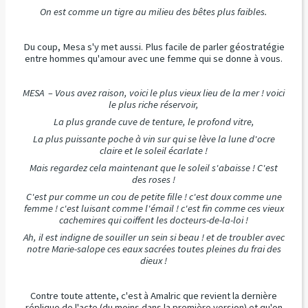
On est comme un tigre au milieu des bêtes plus faibles.
Du coup, Mesa s'y met aussi. Plus facile de parler géostratégie
entre hommes qu'amour avec une femme qui se donne à vous.
MESA – Vous avez raison, voici le plus vieux lieu de la mer ! voici
le plus riche réservoir,
La plus grande cuve de tenture, le profond vitre,
La plus puissante poche à vin sur qui se lève la lune d'ocre
claire et le soleil écarlate !
Mais regardez cela maintenant que le soleil s'abaisse ! C'est
des roses !
C'est pur comme un cou de petite fille ! c'est doux comme une
femme ! c'est luisant comme l'émail ! c'est fin comme ces vieux
cachemires qui coiffent les docteurs-de-la-loi !
Ah, il est indigne de souiller un sein si beau ! et de troubler avec
notre Marie-salope ces eaux sacrées toutes pleines du frai des
dieux !
Contre toute attente, c'est à Amalric que revient la dernière
réplique de l'acte (du moins dans la première version) et qu'on