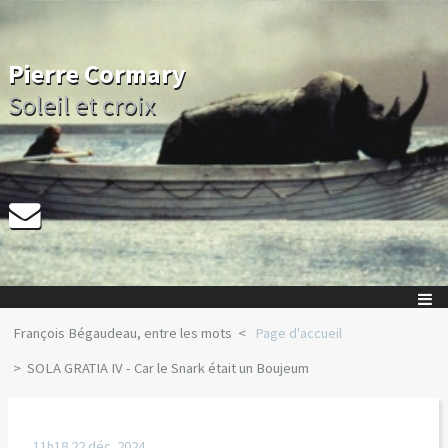
Pierre Cormary
Soleil et croix
François Bégaudeau, entre les mots
Page d'accueil
SOLA GRATIA IV - Car le Snark était un Boujeum
11h18
22
déc. 2024