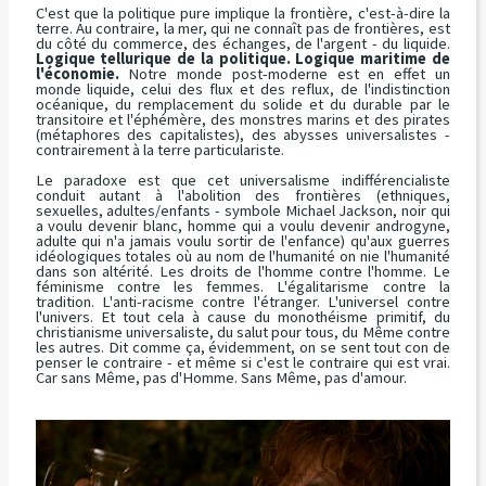
C'est que la politique pure implique la frontière, c'est-à-dire la
terre. Au contraire, la mer, qui ne connaît pas de frontières, est
du côté du commerce, des échanges, de l'argent - du liquide.
Logique tellurique de la politique. Logique maritime de
l'économie.
Notre monde post-moderne est en effet un
monde liquide, celui des flux et des reflux, de l'indistinction
océanique, du remplacement du solide et du durable par le
transitoire et l'éphémère, des monstres marins et des pirates
(métaphores des capitalistes), des abysses universalistes -
contrairement à la terre particulariste.
Le paradoxe est que cet universalisme indifférencialiste
conduit autant à l'abolition des frontières (ethniques,
sexuelles, adultes/enfants - symbole Michael Jackson, noir qui
a voulu devenir blanc, homme qui a voulu devenir androgyne,
adulte qui n'a jamais voulu sortir de l'enfance) qu'aux guerres
idéologiques totales où au nom de l'humanité on nie l'humanité
dans son altérité. Les droits de l'homme contre l'homme. Le
féminisme contre les femmes. L'égalitarisme contre la
tradition. L'anti-racisme contre l'étranger. L'universel contre
l'univers. Et tout cela à cause du monothéisme primitif, du
christianisme universaliste, du salut pour tous, du Même contre
les autres. Dit comme ça, évidemment, on se sent tout con de
penser le contraire - et même si c'est le contraire qui est vrai.
Car sans Même, pas d'Homme.
Sans Même, pas d'amour.