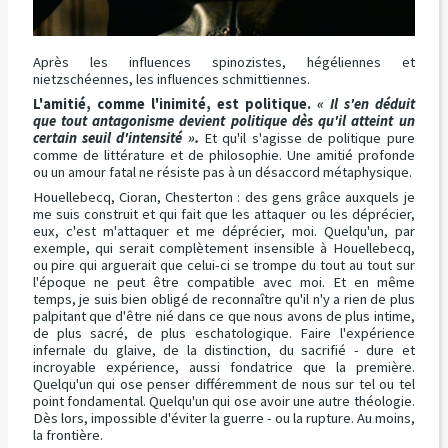
Après les influences spinozistes, hégéliennes et
nietzschéennes, les influences schmittiennes.
L'amitié, comme l'inimité, est politique.
« Il s'en déduit
que tout antagonisme devient politique dès qu'il atteint un
certain seuil d'intensité ».
Et qu'il s'agisse de politique pure
comme de littérature et de philosophie. Une amitié profonde
ou un amour fatal ne résiste pas à un désaccord métaphysique.
Houellebecq, Cioran, Chesterton : des gens grâce auxquels je
me suis construit et qui fait que les attaquer ou les déprécier,
eux, c'est m'attaquer et me déprécier, moi. Quelqu'un, par
exemple, qui serait complètement insensible à Houellebecq,
ou pire qui arguerait que celui-ci se trompe du tout au tout sur
l'époque ne peut être compatible avec moi. Et en même
temps, je suis bien obligé de reconnaître qu'il n'y a rien de plus
palpitant que d'être nié dans ce que nous avons de plus intime,
de plus sacré, de plus eschatologique. Faire l'expérience
infernale du glaive, de la distinction, du sacrifié - dure et
incroyable expérience, aussi fondatrice que la première.
Quelqu'un qui ose penser différemment de nous sur tel ou tel
point fondamental. Quelqu'un qui ose avoir une autre théologie.
Dès lors, impossible d'éviter la guerre - ou la rupture. Au moins,
la frontière.