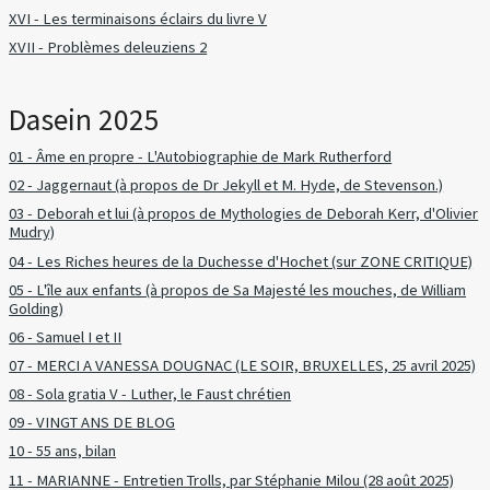
XVI - Les terminaisons éclairs du livre V
XVII - Problèmes deleuziens 2
Dasein 2025
01 - Âme en propre - L'Autobiographie de Mark Rutherford
02 - Jaggernaut (à propos de Dr Jekyll et M. Hyde, de Stevenson.)
03 - Deborah et lui (à propos de Mythologies de Deborah Kerr, d'Olivier
Mudry)
04 - Les Riches heures de la Duchesse d'Hochet (sur ZONE CRITIQUE)
05 - L'île aux enfants (à propos de Sa Majesté les mouches, de William
Golding)
06 - Samuel I et II
07 - MERCI A VANESSA DOUGNAC (LE SOIR, BRUXELLES, 25 avril 2025)
08 - Sola gratia V - Luther, le Faust chrétien
09 - VINGT ANS DE BLOG
10 - 55 ans, bilan
11 - MARIANNE - Entretien Trolls, par Stéphanie Milou (28 août 2025)