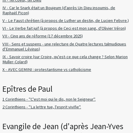
IV - Car le Snark était un Boujeum (d'après Un Dieu insoumis, de
Raphaël Picon)
V - Le Faust chrétien (à propos de Luther un destin, de Lucien Febvre.)
VI - Le Verbe fait juif (à propos de Ceci est mon sang, d'Olivier Véron)
VII - Cinq ans de réforme (17 décembre 2025)
VIII - Sens et suspens - une relecture de Quatre lectures talmudiques
d'Emmanuel Lévinas)
IX - Savoir croire (sur Croire, qu'est-ce que cela change ? Selon Marion
Muller-Colard)
X - AVEC GEMINI : protestantisme vs catholicisme
Epîtres de Paul
1 Corinthiens - "C'est moi qui le dis, non le Seigneur".
2 Corinthiens - "La lettre tue, l'esprit vivifie".
Evangile de Jean (d'après Jean-Yves