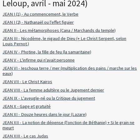
Leloup, avril - mai 2024)
JEAN I (1) - Au commencement, le Verbe
JEAN I (2) - Nathanaël ou l'effet figuier
JEAN II - Les métamorphoses (Cana / Marchands du temple)
JEAN III - Nicodème, le nigaud de Dieu (+ Le Christ Serpent, selon
Louis Pernot.)
JEAN IV - Photine, la fille de feu (la samaritaine)
JEAN V - L'infirme qui n'avait personne
JEAN VI - Ieschoua terre / mer (multiplication des pains / marche sur les
eaux)
JEAN VII - Le Christ Kairos
JEAN VIII - La femme adultère ou le Jugement dernier
JEAN IX - L'aveugle-né ou la Critique du jugement
JEAN X - Gage et gratuité
JEAN XI - Douze heures dans le jour (Lazare)
JEAN XII - La notion de dépense (l'onction de Béthanie) + Si le grain ne
meurt
JEAN XIII - Le cas Judas