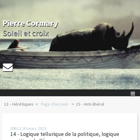
Pierre Cormary
Soleil et croix
13 - Hérétiques
Page d'accueil
15 - Anti-libéral
09h12
20
mars 2015
14 - Logique tellurique de la politique, logique