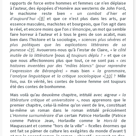
rapports de force entre hommes et femmes car n’en déplaise
à l’auteur, des épopées d’Homère aux westerns de John Ford,
le machisme reste bien
« un combat d’hier et
d’aujourd’hui »
et que ce n’est plus dans les arts, par
[8]
essence masculins, machistes et bourgeois, que l’on agit dans
le réel, et encore moins que l'on
s'émancipe
, un mot qui semble
faire horreur à l'auteur et à tous le gens de son acabit, mais
bien dans l’histoire et la sociologie,
« sciences plus sévères et
plus politiques que les explications littéraires de sa
jeunesse
»
. Avouerons-nous qu’à l’instar de Claire, « l
e côté
[9]
inutile de la littérature
[nous a]
toujours déplu ? »
et que ce
que nous affectionnons plus que tout, ce ne sont pas «
ces
histoires inventées par des "mâles blancs" (pour reprendre
l’expression de Bérangère) »
mais bien «
la grammaire,
l'analyse linguistique et la critique sociologique »
? Mille
[10]
fois, oui. En vérité, les contes de bonne femme ont toujours
été des contes de bonhomme.
Mais voilà qu’au deuxième chapitre, intitulé avec aigreur
« la
littérature critique et universitaire »
, nous apprenons que le
premier chapitre, celui-là même qu’on vient de lire, constituait
lui-même un roman dans le roman intitulé précisément
L’Homme surnuméraire
d’un certain Patrice Horlaville (Patrice
comme Patrice Jean, Horlaville comme le
Hors-là
de
Maupassant et comme "hors de la ville" – ficelles énormes qui
ont fait se pâmer de culture les exégètes du monde d’avant !)
et que le second roman, le roman « objectif » pourrait-on dire,