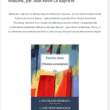
inhaume, par Jean-Kevin Le Baptiste
Rédacteur régulier au Bondy blog et à Radicaux heureux, ancien de Nuit debout et de
"Commune libre à Tolbiac", spécialiste de la pensée d'Eric Fassin et de Greta
Thunberg, titulaire d'un master de littérature sociale intitulé
"La question de
l'intersectionnalité dans
Bérénice
de Jean Racine"
, Jean-Kevin Le Baptiste, 26 ans, a
lu
L'Homme surnuméraire
de Patrice Jean et nous fait part de son étonnement citoyen.