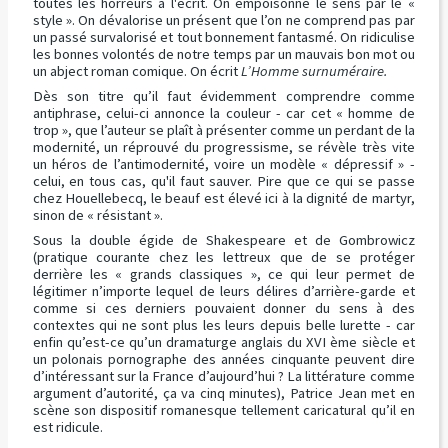
toutes les horreurs à l'écrit. On empoisonne le sens par le «
style ». On dévalorise un présent que l’on ne comprend pas par
un passé survalorisé et tout bonnement fantasmé. On ridiculise
les bonnes volontés de notre temps par un mauvais bon mot ou
un abject roman comique. On écrit
L’Homme surnuméraire.
Dès son titre qu’il faut évidemment comprendre comme
antiphrase, celui-ci annonce la couleur - car cet « homme de
trop », que l’auteur se plaît à présenter comme un perdant de la
modernité, un réprouvé du progressisme, se révèle très vite
un héros de l’antimodernité, voire un modèle « dépressif » -
celui, en tous cas, qu'il faut sauver. Pire que ce qui se passe
chez Houellebecq, le beauf est élevé ici à la dignité de martyr,
sinon de « résistant ».
Sous la double égide de Shakespeare et de Gombrowicz
(pratique courante chez les lettreux que de se protéger
derrière les « grands classiques », ce qui leur permet de
légitimer n’importe lequel de leurs délires d’arrière-garde et
comme si ces derniers pouvaient donner du sens à des
contextes qui ne sont plus les leurs depuis belle lurette - car
enfin qu’est-ce qu’un dramaturge anglais du XVI ème siècle et
un polonais pornographe des années cinquante peuvent dire
d’intéressant sur la France d’aujourd’hui ? La littérature comme
argument d’autorité, ça va cinq minutes), Patrice Jean met en
scène son dispositif romanesque tellement caricatural qu’il en
est ridicule.