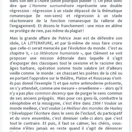
dans son lien à l’Autre (sinon pourquoi publier ?). On peut donc
dire que
L’Homme surnuméraire
représente une double
régression : régression à un stade dépassé de la thématique
romanesque (le non-sens) et régression à un stade
réactionnaire de la fonction romanesque (la raillerie de
l’engagement). Et disons-le franchement : une mise en abîme
ne protège de rien, pas même du plagiat !
Mais la grande affaire de Patrice Jean est de défendre son
idole, LA LITTERATURE, et par là-même de nous faire croire
que celle-ci serait menacée par l’évolution du monde. C’est au
chapitre V,
« La littérature humaniste »
, que Clément se voit
proposer une mission éditoriale dans laquelle il s’agit
d’expurger des classiques tout le sexisme et le racisme des
âges barbare, opération somme toute salubre (et d’ailleurs
vieille comme le monde : en chassant les poètes de la cité ou
en portant l'opprobre sur le théâtre, Platon et Rousseau n’ont-
ils pas donné l’exemple ?) et que notre antimoderne présente,
on s’y attendait, comme une mesure « orwellienne » - alors qu’il
n’y a pas plus
common decency
que de purger le sens commun
de ses anciens préjugés. Mais pour ces gens-là, combattre la
xénophobie et la misogynie, c’est être dans
1984
! Vouloir un
monde meilleur, c’est vouloir
Le Meilleur des mondes
de Huxley
! Développer l’écriture dans le sens de l’inclusif, du participatif
et du vivre ensemble, c’est diminuer celle-ci alors que c'est
tout le contraire. Et puis, il faut se calmer, les chéris, vous-
même n’êtes jamais en reste quand il s’agit de dénoncer