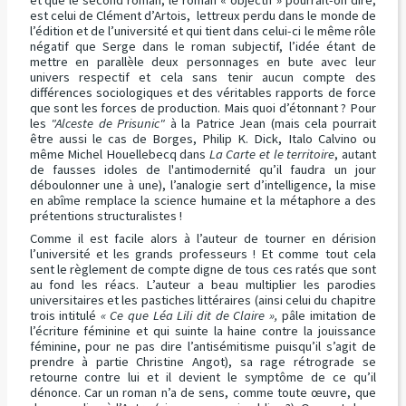
est celui de Clément d’Artois, lettreux perdu dans le monde de
l’édition et de l’université et qui tient dans celui-ci le même rôle
négatif que Serge dans le roman subjectif, l’idée étant de
mettre en parallèle deux personnages en bute avec leur
univers respectif et cela sans tenir aucun compte des
différences sociologiques et des véritables rapports de force
que sont les forces de production. Mais quoi d’étonnant ? Pour
les
"Alceste de Prisunic"
à la Patrice Jean (mais cela pourrait
être aussi le cas de Borges, Philip K. Dick, Italo Calvino ou
même Michel Houellebecq dans
La Carte et le territoire
, autant
de fausses idoles de l'antimodernité qu’il faudra un jour
déboulonner une à une), l’analogie sert d’intelligence, la mise
en abîme remplace la science humaine et la métaphore a des
prétentions structuralistes !
Comme il est facile alors à l’auteur de tourner en dérision
l’université et les grands professeurs ! Et comme tout cela
sent le règlement de compte digne de tous ces ratés que sont
au fond les réacs. L’auteur a beau multiplier les parodies
universitaires et les pastiches littéraires (ainsi celui du chapitre
trois intitulé
« Ce que Léa Lili dit de Claire »,
pâle imitation de
l’écriture féminine et qui suinte la haine contre la jouissance
féminine, pour ne pas dire l’antisémitisme puisqu’il s’agit de
prendre à partie Christine Angot), sa rage rétrograde se
retourne contre lui et il devient le symptôme de ce qu’il
dénonce. Car un roman n’a de sens, comme toute œuvre, que