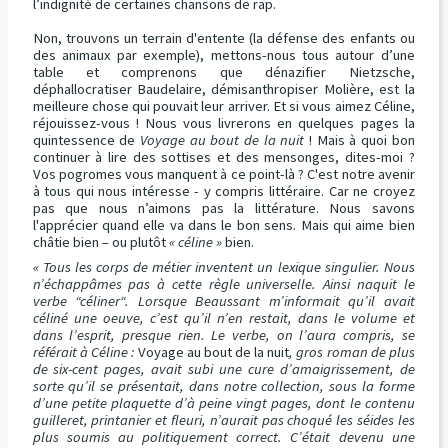
l’indignité de certaines chansons de rap.
Non, trouvons un terrain d'entente (la défense des enfants ou
des animaux par exemple), mettons-nous tous autour d’une
table et comprenons que dénazifier Nietzsche,
déphallocratiser Baudelaire, démisanthropiser Molière, est la
meilleure chose qui pouvait leur arriver. Et si vous aimez Céline,
réjouissez-vous ! Nous vous livrerons en quelques pages la
quintessence de
Voyage au bout de la nuit
! Mais à quoi bon
continuer à lire des sottises et des mensonges, dites-moi ?
Vos pogromes vous manquent à ce point-là ? C'est notre avenir
à tous qui nous intéresse - y compris littéraire. Car ne croyez
pas que nous n’aimons pas la littérature. Nous savons
l'apprécier quand elle va dans le bon sens. Mais qui aime bien
châtie bien – ou plutôt
« céline »
bien.
« Tous les corps de métier inventent un lexique singulier. Nous
n’échappâmes pas à cette règle universelle. Ainsi naquit le
verbe “céliner“. Lorsque Beaussant m’informait qu’il avait
céliné une oeuve, c’est qu’il n’en restait, dans le volume et
dans l’esprit, presque rien. Le verbe, on l’aura compris, se
référait à Céline :
Voyage au bout de la nuit
, gros roman de plus
de six-cent pages, avait subi une cure d’amaigrissement, de
sorte qu’il se présentait, dans notre collection, sous la forme
d’une petite plaquette d’à peine vingt pages, dont le contenu
guilleret, printanier et fleuri, n’aurait pas choqué les séides les
plus soumis au politiquement correct. C’était devenu une