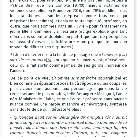
par le cas où, pour une fois, le crime n’a pas lieu (rappelons à
Patrice Jean que l’on compte 19.700 mineurs victimes de
violences sexuelles en France en 2016, dont 78% de filles - oui,
les statistiques, Jean les méprise comme tous ceux qui
méprisent les victimes) et cela en toute impunité, profitant, en
outre, que nous sommes dans un « livre » pour fantasmer une
jeune fille à demi-nue via l’écriture (et qui explique que tant
d’écrivains soient pédophiles ou plutôt que tant de pédophiles
se fassent écrivains, la littérature étant presque toujours un
moyen de diffuser ses turpitudes.)
Et Jean d’oser écrire à la fin de ce passage que
« l’univers [est]
sorti de ses gonds »
alors que notre univers est précisément
[6]
celui qui a fait sortir comme jamais de ses gonds l’horreur de
l’ancien.
De ce point de vue,
L’Homme surnuméraire
apparaît bel et
bien comme un épuisant procès fait à l’époque où les coups les
plus vicieux sont assénés aux personnages qui dans la vie
réelle seraient le plus positifs, telle Bérangère Mainguet, l’amie
néo-féministe de Claire, et que l’auteur présente sans aucune
nuance comme une harpie misandre et névrotique, synthèse
sans doute de ce qu’il déteste le plus :
« Quiconque avait connu Bérangère dix ans plus tôt n’aurait
jamais songé à lui demander un conseil dans le domaine de la
pensée. Mais depuis son divorce elle avait beaucoup lu, des
romans français et américains d’abord, puis, son exigence