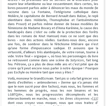
nourrir leur infantilisme ou leur ressentiment. Alors certes, les
livres peuvent parfois aider à dénoncer les maux du monde (le
racisme dans La Fontaine, l’intégrisme catholique dans
Molière, le capitalisme de Bernard Arnault dans Balzac, le repli
identitaire dans Hölderlin, l’homophobie et l’antisémitisme
dans Proust) et parfois même donner de beaux modèles (le
féminisme de Madame Bovary et d’Anna Karénine, la cause des
handicapés dans
L'Idiot
ou celle de la protection des forêts
dans les romans de Knut Hamsun) mais ce ne sont que des
livres - non des actions réelles. Gardons-nous donc, encore
une fois, de sombrer dans le fétichisme littéraire qui n'est
qu'une forme d'impuissance sadique. Et avouons que la
virtuosité, d’ailleurs très alambiquée, de votre roman, tourne à
vide. Votre final « orgiaque », où tous les personnages du livre
se retrouvent comme dans une scène du
Satyricon
, fait long
feu. Pétrone, ça a plus de deux mille ans et c’est pitié que de
croire qu’il peut encore nous parler à notre époque ! Pourquoi
pas Eschyle ou Homère tant que vous y êtes ?
Voilà, monsieur le GrandEcrivain. Tant pis si cela fait grincer vos
dents d’esthètes « antimodernes » (terme qui n’a jamais été
que le nom sucré pour dire fachos), mais nous, les fommes et
les hemmes de progrès, nous les non binaires et les
LGBTQIA+, nous les progressistes décomplexés et les
intersectionnels en marche, nous
« les âmes citoyennes »
[15]
dont vous croyez vous moquer, nous que vous traitez d’