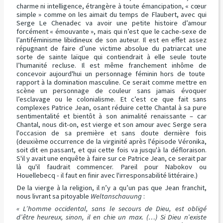
charme ni intelligence, étrangère à toute émancipation, « cœur
simple » comme on les aimait du temps de Flaubert, avec qui
Serge Le Chenadec va avoir une petite histoire d’amour
forcément « émouvante », mais qui n’est que le cache-sexe de
l’antiféminisme libidineux de son auteur. Il est en effet assez
répugnant de faire d’une victime absolue du patriarcat une
sorte de sainte laïque qui contiendrait à elle seule toute
l’humanité recluse. Il est même franchement inhôme de
concevoir aujourd'hui un personnage féminin hors de toute
rapport à la domination masculine. Ce serait comme mettre en
scène un personnage de couleur sans jamais évoquer
l’esclavage ou le colonialisme. Et c’est ce que fait sans
complexes Patrice Jean, osant réduire cette Chantal à sa pure
sentimentalité et bientôt à son animalité renaissante – car
Chantal, nous dit-on, est vierge et son amour avec Serge sera
l'occasion de sa première et sans doute dernière fois
(deuxième occurrence de la virginité après l'épisode Véronika,
soit dit en passant, et qui cette fois va jusqu'à la défloraison.
S'il y avait une enquête à faire sur ce Patrice Jean, ce serait par
là qu'il faudrait commencer. Pareil pour Nabokov ou
Houellebecq - il faut en finir avec l'irresponsabilité littéraire.)
De la vierge à la religion, il n’y a qu’un pas que Jean franchit,
nous livrant sa pitoyable
Weltanschauung
:
« L’homme occidental, sans le secours de Dieu, est obligé
d’être heureux, sinon, il en chie un max. (…) Si Dieu n’existe