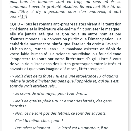
pas, tous les hommes sont en trop, au sens où ils se
confondent avec la gratuité absolue. Ils peuvent être là, ne
pas l’être, il n’y a personne pour s’en émouvoir, à part
eux. »
[14]
CQFD – Tous les romans anti-progressistes virent à la tentation
chrétienne et la littérature elle-même finit par jeter le masque :
elle n’a jamais été que religion sous un autre nom et par
d’autres moyens. La conversion plutôt que l’émancipation ! La
cathédrale maternante plutôt que l'atelier du droit à l'avenir !
Eh bien non, Patrice Jean ! L’humanisme existera en dépit de
votre laide humanité. La science bourdivine ou foucaldienne
l’emportera toujours sur votre littérature d’aigri. Libre à vous
de vous ridiculiser dans des luttes grotesques entre lettrés et
savants et que vous imaginez "à mort", littérateur, va !
«“- Mais c’est de ta faute ! Tu es d’une intolérance ! J’ai quand
même le droit d’inviter des gens que j’apprécie et, qui plus est,
sont de vrais intellectuels….
- Je crains de m’ennuyer, pour tout dire….
- Mais de quoi te plains-tu ? Ce sont des lettrés, des gens
instruits !
- Non, ce ne sont pas des lettrés, ce sont des savants.
- C’est la même chose, non ?
- Pas nécessairement…. Le lettré est un amateur, il ne