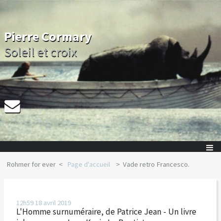
Pierre Cormary
Soleil et croix
Rohmer for ever
Page d'accueil
Vade retro Francesco.
12h59
18
avril 2019
L'Homme surnuméraire, de Patrice Jean - Un livre