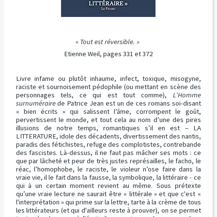
« Tout est réversible. »
Etienne Weil, pages 331 et 372
Livre infame ou plutôt inhaume, infect, toxique, misogyne,
raciste et sournoisement pédophile (ou mettant en scène des
personnages tels, ce qui est tout comme),
L’Homme
surnuméraire
de Patrice Jean est un de ces romans soi-disant
« bien écrits » qui salissent l’âme, corrompent le goût,
pervertissent le monde, et tout cela au nom d’une des pires
illusions de notre temps, romantiques s’il en est – LA
LITTERATURE, idole des décadents, divertissement des nantis,
paradis des fétichistes, refuge des complotistes, contrebande
des fascistes. Là-dessus, il ne faut pas mâcher ses mots : ce
que par lâcheté et peur de très justes représailles, le facho, le
réac, l’homophobe, le raciste, le violeur n’ose faire dans la
vraie vie, il le fait dans la fausse, la symbolique, la littéraire - ce
qui à un certain moment revient au même. Sous prétexte
qu’une vraie lecture ne saurait être « littérale » et que c'est «
l'interprétation » qui prime sur la lettre, tarte à la crème de tous
les littérateurs (et qui d'ailleurs reste à prouver), on se permet