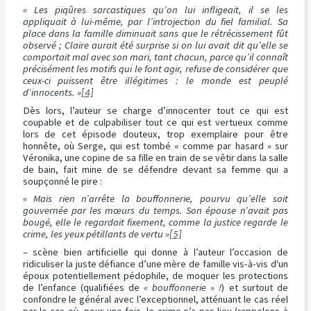
« Les piqûres sarcastiques qu’on lui infligeait, il se les
appliquait à lui-même, par l’introjection du fiel familial. Sa
place dans la famille diminuait sans que le rétrécissement fût
observé ; Claire aurait été surprise si on lui avait dit qu’elle se
comportait mal avec son mari, tant chacun, parce qu’il connaît
précisément les motifs qui le font agir, refuse de considérer que
ceux-ci puissent être illégitimes : le monde est peuplé
d’innocents. »
[4]
Dès lors, l’auteur se charge d’innocenter tout ce qui est
coupable et de culpabiliser tout ce qui est vertueux comme
lors de cet épisode douteux, trop exemplaire pour être
honnête, où Serge, qui est tombé « comme par hasard » sur
Véronika, une copine de sa fille en train de se vêtir dans la salle
de bain, fait mine de se défendre devant sa femme qui a
soupçonné le pire :
« Mais rien n’arrête la bouffonnerie, pourvu qu’elle soit
gouvernée par les mœurs du temps. Son épouse n’avait pas
bougé, elle le regardait fixement, comme la justice regarde le
crime, les yeux pétillants de vertu »
[5]
– scène bien artificielle qui donne à l’auteur l’occasion de
ridiculiser la juste défiance d’une mère de famille vis-à-vis d'un
époux potentiellement pédophile, de moquer les protections
de l’enfance (qualifiées de
« bouffonnerie » !
) et surtout de
confondre le général avec l’exceptionnel, atténuant le cas réel