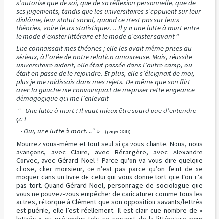
s’autorise que de soi, que de sa réflexion personnelle, que de
ses jugements, tandis que les universitaires s’appuient sur leur
diplôme, leur statut social, quand ce n’est pas sur leurs
théories, voire leurs statistiques… Il y a une lutte à mort entre
le mode d’exister littéraire et le mode d’exister savant.“
Lise connaissait mes théories ; elle les avait même prises au
sérieux, à l’orée de notre relation amoureuse. Mais, réussite
universitaire aidant, elle était passée dans l’autre camp, ou
était en passe de le rejoindre. Et plus, elle s’éloignait de moi,
plus je me raidissais dans mes rejets. De même que son flirt
avec la gauche me convainquait de mépriser cette engeance
démagogique qui me l’enlevait.
“ - Une lutte à mort ! Il vaut mieux être sourd que d’entendre
ça !
- Oui, une lutte à mort
….“ »
(page 336)
Mourrez vous-même et tout seul si ça vous chante. Nous, nous
avançons, avec Claire, avec Bérangère, avec Alexandre
Corvec, avec Gérard Noël ! Parce qu'on va vous dire quelque
chose, cher monsieur, ce n’est pas parce qu’on feint de se
moquer dans un livre de celui qui vous donne tort que l’on n’a
pas tort. Quand Gérard Noël, personnage de sociologue que
vous ne pouvez-vous empêcher de caricaturer comme tous les
autres, rétorque à Clément que son opposition savants/lettrés
est puérile, elle l’est réellement. Il est clair que nombre de «
lettrés » ou prétendus tels se servent de la littérature pour