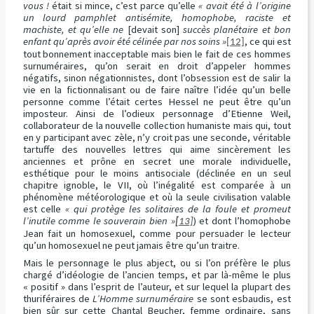
vous !
était si mince, c’est parce qu’elle
« avait été à l’origine
un lourd pamphlet antisémite, homophobe, raciste et
machiste, et qu’elle ne
[devait son]
succès planétaire et bon
enfant qu’après avoir été célinée par nos soins »
, ce qui est
[12]
tout bonnement inacceptable mais bien le fait de ces hommes
surnuméraires, qu’on serait en droit d’appeler hommes
négatifs, sinon négationnistes, dont l’obsession est de salir la
vie en la fictionnalisant ou de faire naître l’idée qu’un belle
personne comme l’était certes Hessel ne peut être qu’un
imposteur. Ainsi de l’odieux personnage d’Etienne Weil,
collaborateur de la nouvelle collection humaniste mais qui, tout
en y participant avec zèle, n’y croit pas une seconde, véritable
tartuffe des nouvelles lettres qui aime sincèrement les
anciennes et prône en secret une morale individuelle,
esthétique pour le moins antisociale (déclinée en un seul
chapitre ignoble, le VII, où l’inégalité est comparée à un
phénomène météorologique et où la seule civilisation valable
est celle
« qui protège les solitaires de la foule et promeut
l’inutile comme le souverain bien »
) et dont l’homophobe
[
13]
Jean fait un homosexuel, comme pour persuader le lecteur
qu’un homosexuel ne peut jamais être qu’un traitre.
Mais le personnage le plus abject, ou si l’on préfère le plus
chargé d’idéologie de l’ancien temps, et par là-même le plus
« positif » dans l’esprit de l’auteur, et sur lequel la plupart des
thuriféraires de
L’Homme surnuméraire
se sont esbaudis, est
bien sûr sur cette Chantal Beucher, femme ordinaire, sans