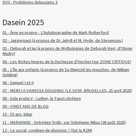
XVII - Problèmes deleuziens 2
Dasein 2025
01 - Âme en propre - L'Autobiographie de Mark Rutherford
02 - Jaggernaut (à propos de Dr Jekyll et M. Hyde, de Stevenson.)
03 - Deborah et lui (à propos de Mythologies de Deborah Kerr, d'Olivier
Mudry)
04 - Les Riches heures de la Duchesse d'Hochet (sur ZONE CRITIQUE)
05 - L'île aux enfants (à propos de Sa Majesté les mouches, de William
Golding)
06 - Samuel I et II
07 - MERCI A VANESSA DOUGNAC (LE SOIR, BRUXELLES, 25 avril 2025)
08 - Sola gratia V - Luther, le Faust chrétien
09 - VINGT ANS DE BLOG
10 - 55 ans, bilan
11 - MARIANNE - Entretien Trolls, par Stéphanie Milou (28 août 2025)
12 - Le social, combien de divisions ? (Sur la R2M)