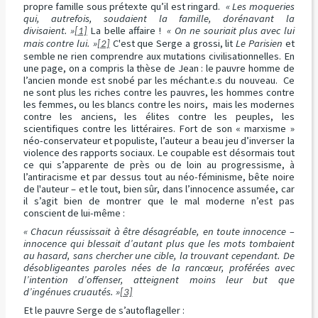
propre famille sous prétexte qu’il est ringard.
« Les moqueries
qui, autrefois, soudaient la famille, dorénavant la
divisaient. »
La belle affaire !
« On ne souriait plus avec lui
[1]
mais contre lui. »
C'est que Serge a grossi, lit
Le Parisien
et
[2]
semble ne rien comprendre aux mutations civilisationnelles. En
une page, on a compris la thèse de Jean : le pauvre homme de
l’ancien monde est snobé par les méchant.e.s du nouveau. Ce
ne sont plus les riches contre les pauvres, les hommes contre
les femmes, ou les blancs contre les noirs, mais les modernes
contre les anciens, les élites contre les peuples, les
scientifiques contre les littéraires. Fort de son « marxisme »
néo-conservateur et populiste, l’auteur a beau jeu d’inverser la
violence des rapports sociaux. Le coupable est désormais tout
ce qui s’apparente de près ou de loin au progressisme, à
l’antiracisme et par dessus tout au néo-féminisme, bête noire
de l'auteur – et le tout, bien sûr, dans l’innocence assumée, car
il s’agit bien de montrer que le mal moderne n’est pas
conscient de lui-même :
« Chacun réussissait à être désagréable, en toute innocence –
innocence qui blessait d’autant plus que les mots tombaient
au hasard, sans chercher une cible, la trouvant cependant. De
désobligeantes paroles nées de la rancœur, proférées avec
l’intention d’offenser, atteignent moins leur but que
d’ingénues cruautés. »
[3]
Et le pauvre Serge de s’autoflageller :