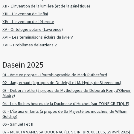
XII - L'invention de la lumière (et de la génétique)
XIII - L'invention de l'infini
XIV - L'invention de l'éternité
XV - Ontologie solaire (Lawrence)
XVI - Les terminaisons éclairs du livre V
XVII - Problèmes deleuziens 2
Dasein 2025
01 - Âme en propre - L'Autobiographie de Mark Rutherford
02 - Jaggernaut (à propos de Dr Jekyll et M. Hyde, de Stevenson.)
03 - Deborah et lui (à propos de Mythologies de Deborah Kerr, d'Olivier
Mudry)
04 - Les Riches heures de la Duchesse d'Hochet (sur ZONE CRITIQUE)
05 - L'île aux enfants (à propos de Sa Majesté les mouches, de William
Golding)
06 - Samuel I et II
07 - MERCI A VANESSA DOUGNAC (LE SOIR, BRUXELLES, 25 avril 2025)