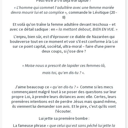
Peut-être a-t-il déjà été lapidé ?
« L'homme qui commet l'adultère avec une femme mariée
devra mourir lui et sa complice »,
commande le
Lévitique (20 -
8)
Et voilà qu'on traîne la femme adultère devant Ieschoua – et
avec ce détail sadique : en
« la mettant debout, BIEN EN VUE. »
L'enjeu, bien sûr, est d'éprouver ce diable de Nazaréen qui
bouleverse tout en ce moment et voir s'il est conforme à la Loi
sur ce point capital, sociétal, ultra-moral – faire d'une pierre
deux coups, si j'ose dire ?
« Moïse nous a prescrit de lapider ces femmes-là,
mais toi, qu'en dis-tu ? ».
J'aime beaucoup ce
« qu'en dis-tu ? »
Comme si les mecs
commençaient malgré tout à se poser des questions sur leur
propre Loi, à prendre leurs distances avec elle. Certes, leurs
premières intentions est de perdre Jésus mais quand même,
ils viennent lui demander son avis. Et le pire, c'est qu'ils vont
l'écouter.
Lui jette sa première bombe :
La fameuse phrase
« que celui qui est sans péché lui jette la