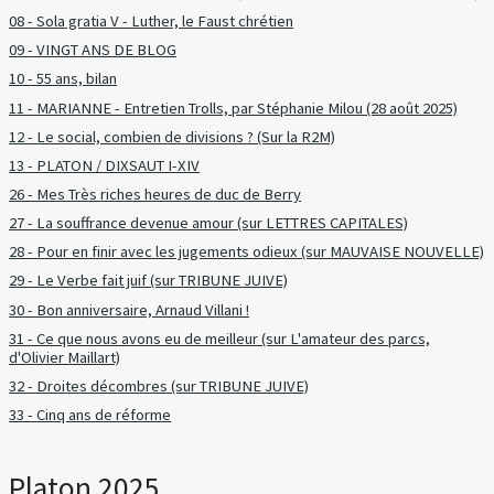
08 - Sola gratia V - Luther, le Faust chrétien
09 - VINGT ANS DE BLOG
10 - 55 ans, bilan
11 - MARIANNE - Entretien Trolls, par Stéphanie Milou (28 août 2025)
12 - Le social, combien de divisions ? (Sur la R2M)
13 - PLATON / DIXSAUT I-XIV
26 - Mes Très riches heures de duc de Berry
27 - La souffrance devenue amour (sur LETTRES CAPITALES)
28 - Pour en finir avec les jugements odieux (sur MAUVAISE NOUVELLE)
29 - Le Verbe fait juif (sur TRIBUNE JUIVE)
30 - Bon anniversaire, Arnaud Villani !
31 - Ce que nous avons eu de meilleur (sur L'amateur des parcs,
d'Olivier Maillart)
32 - Droites décombres (sur TRIBUNE JUIVE)
33 - Cinq ans de réforme
Platon 2025