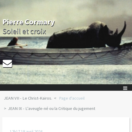
Pierre Cormary
Soleil et croix
JEAN VII - Le Christ-Kairos.
Page d'accueil
JEAN IX - L'aveugle-né ou la Critique du jugement
12h17
18
avril 2024