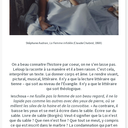
Stéphane Audran,
La Femme infidèle (
Claude Chabrol, 1969)
On a beau connaitre l'histoire par coeur, on ne s'en lasse pas.
Leloup la raconte à sa manière et il a bien raison. C'est cela,
interpréter un texte. Lui donner corps et âme. Le rendre vivant,
pictural, musical, littéraire. Il n'y a que la lecture littéraire qui
tienne – qui soit au niveau de l'Évangile. Il n'y a que le littéraire
qui soit théologique.
Ieschoua
« ne fusille pas la femme de son beau regard, il ne la
lapide pas comme les autres avec des yeux de pierre, où se
mêlent les silex de la haine et de la convoitise. »
Au contraire, il
baisse les yeux et se met à écrire dans le sable. Écrire sur du
sable. Livre de sable (Borgès). Veut-il signifier que la Loi n'est
que du sable ? Que rien n'est fixe ? Que tout se meut, y compris
ce qui est inscrit dans le marbre ? La condamnation qui part en