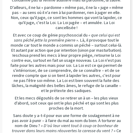
D'ailleurs, il ne lui « pardonne » même pas, il ne la « juge » même
pas – au sens où il n'a rien à lui pardonner, rien à juger en elle.
Non, ceux qu'il juge, ce sont les hommes qui vont la lapider, ce
qu'il juge, c'est la Loi. La Loi jugée – et annulée. La Loi
cancellisée !
Et avec ce coup de génie psychosocial du
« que celui qui est
sans péché jette la première pierre »
. Là, il provoque tout le
monde car tout le monde a commis un péché – surtout celui-là.
Et autant par action que par intention (sinon par masturbation).
Ieschoua prend les mecs à leur propre piège, retourne la Loi
contre eux, surtout en fait un usage nouveau. La Loi n'est pas
faite pour les autres mais pour soi. La Loi est ce qui permet de
s'intérioriser, de se comprendre, de se connaître – et de se
rendre compte que si on tient à lapider les autres, c'est pour
ne pas l'être soi-même. La Loi est bien souvent la fuite des
lâches, la malignité des belles âmes, le refuge de la canaille –
et le prétexte des sadiques.
Et les mecs dégoutés de se retirer un à un – les plus vieux
d'abord, soit ceux qui ont le plus péché et qui sont les plus
proches de la mort.
Sans doute y a-t-il pour eux une forme de soulagement à ne
pas avoir à punir – à faire du mal au nom du bien. À torturer au
nom de Dieu ?
« D'où leur vient tout à coup ce bonheur de
trouver dans leurs mains réouvertes la caresse du vent ? »
Ce