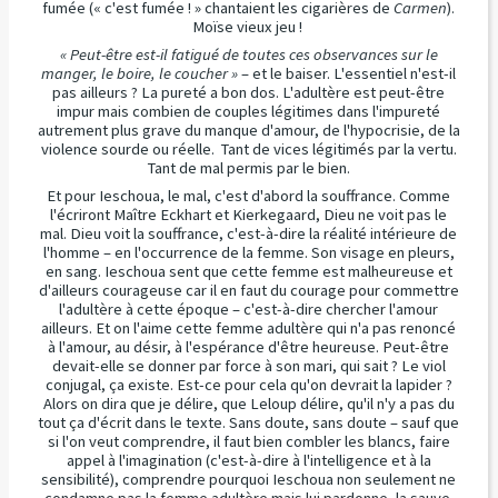
fumée (« c'est fumée ! » chantaient les cigarières de
Carmen
).
Moïse vieux jeu !
« Peut-être est-il fatigué de toutes ces observances sur le
manger, le boire, le coucher »
– et le baiser. L'essentiel n'est-il
pas ailleurs ? La pureté a bon dos. L'adultère est peut-être
impur mais combien de couples légitimes dans l'impureté
autrement plus grave du manque d'amour, de l'hypocrisie, de la
violence sourde ou réelle. Tant de vices légitimés par la vertu.
Tant de mal permis par le bien.
Et pour Ieschoua, le mal, c'est d'abord la souffrance. Comme
l'écriront Maître Eckhart et Kierkegaard, Dieu ne voit pas le
mal. Dieu voit la souffrance, c'est-à-dire la réalité intérieure de
l'homme – en l'occurrence de la femme. Son visage en pleurs,
en sang. Ieschoua sent que cette femme est malheureuse et
d'ailleurs courageuse car il en faut du courage pour commettre
l'adultère à cette époque – c'est-à-dire chercher l'amour
ailleurs. Et on l'aime cette femme adultère qui n'a pas renoncé
à l'amour, au désir, à l'espérance d'être heureuse. Peut-être
devait-elle se donner par force à son mari, qui sait ? Le viol
conjugal, ça existe. Est-ce pour cela qu'on devrait la lapider ?
Alors on dira que je délire, que Leloup délire, qu'il n'y a pas du
tout ça d'écrit dans le texte. Sans doute, sans doute – sauf que
si l'on veut comprendre, il faut bien combler les blancs, faire
appel à l'imagination (c'est-à-dire à l'intelligence et à la
sensibilité), comprendre pourquoi Ieschoua non seulement ne
condamne pas la femme adultère mais lui pardonne, la sauve.