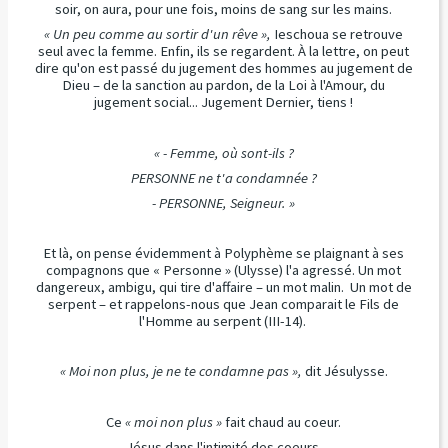
soir, on aura, pour une fois, moins de sang sur les mains.
« Un peu comme au sortir d'un rêve »,
Ieschoua se retrouve
seul avec la femme. Enfin, ils se regardent. À la lettre, on peut
dire qu'on est passé du jugement des hommes au jugement de
Dieu – de la sanction au pardon, de la Loi à l'Amour, du
jugement social... Jugement Dernier, tiens !
« - Femme, où sont-ils ?
PERSONNE ne t'a condamnée ?
- PERSONNE, Seigneur. »
Et là, on pense évidemment à Polyphème se plaignant à ses
compagnons que « Personne » (Ulysse) l'a agressé. Un mot
dangereux, ambigu, qui tire d'affaire – un mot malin. Un mot de
serpent – et rappelons-nous que Jean comparait le Fils de
l'Homme au serpent (III-14).
« Moi non plus, je ne te condamne pas »,
dit Jésulysse.
Ce
« moi non plus »
fait chaud au coeur.
Jésus dans l'intimité des coeurs.