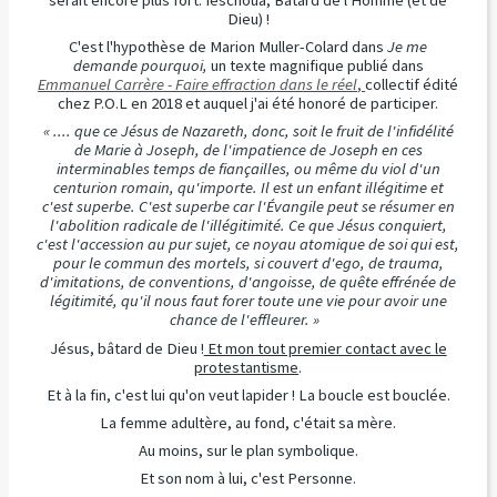
serait encore plus fort. Ieschoua, Bâtard de l'Homme (et de
Dieu) !
C'est l'hypothèse de Marion Muller-Colard dans
Je me
demande pourquoi,
un texte magnifique publié dans
Emmanuel Carrère - Faire effraction dans le réel
,
collectif édité
chez P.O.L en 2018 et auquel j'ai été honoré de participer.
« .... que ce Jésus de Nazareth, donc, soit le fruit de l'infidélité
de Marie à Joseph, de l'impatience de Joseph en ces
interminables temps de fiançailles, ou même du viol d'un
centurion romain, qu'importe. Il est un enfant illégitime et
c'est superbe. C'est superbe car l'Évangile peut se résumer en
l'abolition radicale de l'illégitimité. Ce que Jésus conquiert,
c'est l'accession au pur sujet, ce noyau atomique de soi qui est,
pour le commun des mortels, si couvert d'ego, de trauma,
d'imitations, de conventions, d'angoisse, de quête effrénée de
légitimité, qu'il nous faut forer toute une vie pour avoir une
chance de l'effleurer. »
Jésus, bâtard de Dieu !
Et mon tout premier contact avec le
protestantisme
.
Et à la fin, c'est lui qu'on veut lapider ! La boucle est bouclée.
La femme adultère, au fond, c'était sa mère.
Au moins, sur le plan symbolique.
Et son nom à lui, c'est Personne.