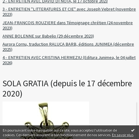
2 - ENTRETIEN AVEC DAVID DI NOTA, le 17 octobre 2023
3 - ENTRETIEN "LITTERATURES ET CIE" avec Joseph Vebret (novembre
2023)
JEAN-FRANCOIS ROUZIERE dans Témoignage chrétien (24 novembre
2023)
ANNE BOLENNE sur Babelio (29 décembre 2023)
Aurora Cornu, traduction RALUCA BARB, éditions JUNIMEA (décembre
2025)
4 - ENTRETIEN AVEC CRISTINA HERMEZIU (Editura Junimea, le 04 juillet
2026)
SOLA GRATIA (depuis le 17 décembre
2020)
En poursuivant votre navigation sur ce site, vous acceptez l'utilisation de
cookies. Ces derniers assurent le bon fonctionnement de nos services.
En savoir plus
.