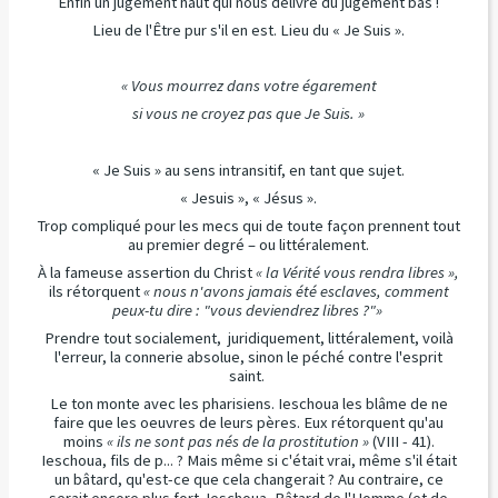
Enfin un jugement haut qui nous délivre du jugement bas !
Lieu de l'Être pur s'il en est. Lieu du « Je Suis ».
« Vous mourrez dans votre égarement
si vous ne croyez pas que Je Suis. »
« Je Suis » au sens intransitif, en tant que sujet.
« Jesuis », « Jésus ».
Trop compliqué pour les mecs qui de toute façon prennent tout
au premier degré – ou littéralement.
À la fameuse assertion du Christ
« la Vérité vous rendra libres »,
ils rétorquent
« nous n'avons jamais été esclaves, comment
peux-tu dire : "vous deviendrez libres ?"»
Prendre tout socialement, juridiquement, littéralement, voilà
l'erreur, la connerie absolue, sinon le péché contre l'esprit
saint.
Le ton monte avec les pharisiens. Ieschoua les blâme de ne
faire que les oeuvres de leurs pères. Eux rétorquent qu'au
moins
« ils ne sont pas nés de la prostitution »
(VIII - 41).
Ieschoua, fils de p... ? Mais même si c'était vrai, même s'il était
un bâtard, qu'est-ce que cela changerait ? Au contraire, ce