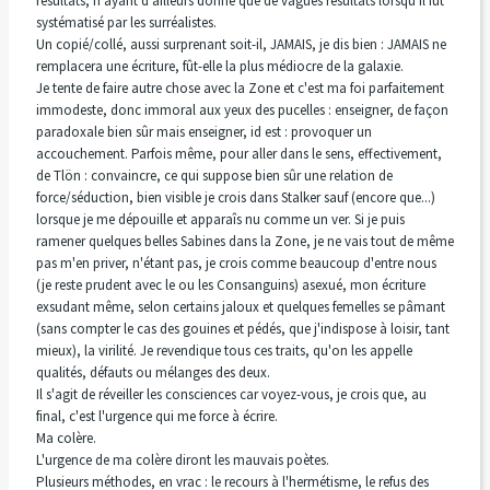
résultats, n'ayant d'ailleurs donné que de vagues résultats lorsqu'il fut
systématisé par les surréalistes.
Un copié/collé, aussi surprenant soit-il, JAMAIS, je dis bien : JAMAIS ne
remplacera une écriture, fût-elle la plus médiocre de la galaxie.
Je tente de faire autre chose avec la Zone et c'est ma foi parfaitement
immodeste, donc immoral aux yeux des pucelles : enseigner, de façon
paradoxale bien sûr mais enseigner, id est : provoquer un
accouchement. Parfois même, pour aller dans le sens, effectivement,
de Tlön : convaincre, ce qui suppose bien sûr une relation de
force/séduction, bien visible je crois dans Stalker sauf (encore que...)
lorsque je me dépouille et apparaîs nu comme un ver. Si je puis
ramener quelques belles Sabines dans la Zone, je ne vais tout de même
pas m'en priver, n'étant pas, je crois comme beaucoup d'entre nous
(je reste prudent avec le ou les Consanguins) asexué, mon écriture
exsudant même, selon certains jaloux et quelques femelles se pâmant
(sans compter le cas des gouines et pédés, que j'indispose à loisir, tant
mieux), la virilité. Je revendique tous ces traits, qu'on les appelle
qualités, défauts ou mélanges des deux.
Il s'agit de réveiller les consciences car voyez-vous, je crois que, au
final, c'est l'urgence qui me force à écrire.
Ma colère.
L'urgence de ma colère diront les mauvais poètes.
Plusieurs méthodes, en vrac : le recours à l'hermétisme, le refus des