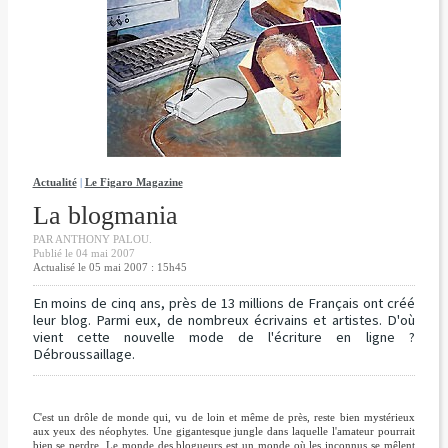
Actualité
|
Le Figaro Magazine
La blogmania
PAR ANTHONY PALOU.
Publié le 04 mai 2007
Actualisé le 05 mai 2007 : 15h45
En moins de cinq ans, près de 13 millions de Français ont créé
leur blog. Parmi eux, de nombreux écrivains et artistes. D'où
vient cette nouvelle mode de l'écriture en ligne ?
Débroussaillage.
C'est un drôle de monde qui, vu de loin et même de près, reste bien mystérieux
aux yeux des néophytes. Une gigantesque jungle dans laquelle l'amateur pourrait
bien se perdre. Le monde des blogueurs est un monde où les inconnus se mêlent