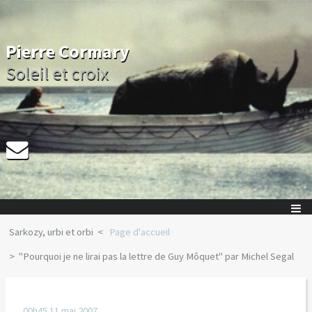
Pierre Cormary
Soleil et croix
Sarkozy, urbi et orbi
Page d'accueil
"Pourquoi je ne lirai pas la lettre de Guy Môquet" par Michel Segal
00h45
11
mai 2007