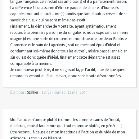
langue française, cela réduit ses ambitions) et il a parfaitement raison.
La différence ? Lui assume d'être ce paquet de chair et d'humeurs
capable pourtant d'exultation(s) tandis que tant d'autres crèvent de se
savoir chair, eux qui ne sont même pas esprit.
Finalement, la démarche de Montalte, ayant systématiquement
recours à la première personne du singulier et nous exposant sa misère
insigne (il est une sorte de croisement monstrueux entre Jean-Baptiste
Clamence et le nain de Lagerkvist, soit un méchant épris d'idéal et
condamnant soi-même donc tous les autres), misère pascalienne bien
sûr qu est donc quête d'idéal, finalement cette démarche est assez
comparable à la mienne.
Je continuerai peut-être, il ne s'agissait là, je l'ai dit, que de quelques
remarques venant au fil du clavier, donc sans doute désordonnées.
Écrit par :
Stalker
19h29
-
samedi 12
mai 2007
Moi l'article m'amuse plutôt (comme les commentaires de Driout,
d'ailleurs, mais il faut croire que tout m'amuse plutôt, en général...).
Etre reconnu à cause de mon inaptitude à l'action et du vide de mon
existence, je trouve ça hilarant.