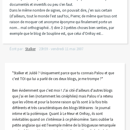
documentés et inventifs ou peu s'en faut.
Dans le même nombre de signes, on pouvait dire, j'en suis certain
(d'ailleurs, tout le monde l'est sauf toi, Pierre; de même que tous ont
raison de moquer cet anonyme éponyme qui finalement porte un
nom... mal orthographié...!) dire 2-3 petites choses bien senties, par
exemple que le blog de Soupline est, que celui d'Onfray est...
Écrit par :
Stalker
23h59
-
vendredi 11
mai 2007
"Stalker et Juldé ? Uniquement parce que tu connais Palou et que
c'est TOI qui lui a parlé de ces deux blogs, je me trompe ?"
Ben évidemment que c'est moi ! J'ai cité d'ailleurs d'autres blogs
que j'ai en lien (notamment les cinéphiles) mais Palou n'a retenu
que les vôtres et pour la bonne raison qu'ils sont à la fois très
différents et très caractéristiques des blogs littéraires : le journal
intime et la polémique. Quant à Le Meur et Onfray, ils sont
inévitables quand on s'intéresse à ce phénomène. Sans oublier la
petite anglaise qui est l'exemple même de la blogueuse remarquée