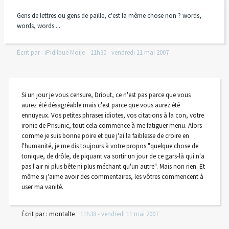
Gens de lettres ou gens de paille, c'est la même chose non ? words,
words, words ...
Écrit par :
iPidilbue Moije
11h30
-
vendredi 11
mai 2007
Si un jour je vous censure, Driout, ce n'est pas parce que vous
aurez été désagréable mais c'est parce que vous aurez été
ennuyeux. Vos petites phrases idiotes, vos citations à la con, votre
ironie de Prisunic, tout cela commence à me fatiguer menu. Alors
comme je suis bonne poire et que j'ai la faiblesse de croire en
l'humanité, je me dis toujours à votre propos "quelque chose de
tonique, de drôle, de piquant va sortir un jour de ce gars-là qui n'a
pas l'air ni plus bête ni plus méchant qu'un autre". Mais non rien. Et
même si j'aime avoir des commentaires, les vôtres commencent à
user ma vanité.
Écrit par :
montalte
11h38
-
vendredi 11
mai 2007