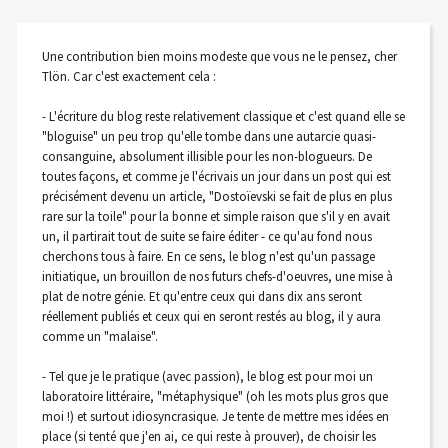
Une contribution bien moins modeste que vous ne le pensez, cher
Tlön. Car c'est exactement cela :
- L'écriture du blog reste relativement classique et c'est quand elle se
"bloguise" un peu trop qu'elle tombe dans une autarcie quasi-
consanguine, absolument illisible pour les non-blogueurs. De
toutes façons, et comme je l'écrivais un jour dans un post qui est
précisément devenu un article, "Dostoïevski se fait de plus en plus
rare sur la toile" pour la bonne et simple raison que s'il y en avait
un, il partirait tout de suite se faire éditer - ce qu'au fond nous
cherchons tous à faire. En ce sens, le blog n'est qu'un passage
initiatique, un brouillon de nos futurs chefs-d'oeuvres, une mise à
plat de notre génie. Et qu'entre ceux qui dans dix ans seront
réellement publiés et ceux qui en seront restés au blog, il y aura
comme un "malaise".
- Tel que je le pratique (avec passion), le blog est pour moi un
laboratoire littéraire, "métaphysique" (oh les mots plus gros que
moi !) et surtout idiosyncrasique. Je tente de mettre mes idées en
place (si tenté que j'en ai, ce qui reste à prouver), de choisir les