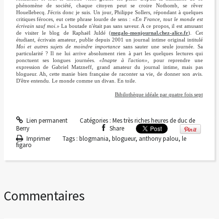
phénomène de société, chaque citoyen peut se croire Nothomb, se rêver
Houellebecq. J'écris donc je suis. Un jour, Philippe Sollers, répondant à quelques
critiques féroces, eut cette phrase lourde de sens :
«En France, tout le monde est
écrivain sauf moi.»
La boutade n'était pas sans saveur. A ce propos, il est amusant
de visiter le blog de Raphaël Juldé (
megalo-monjournal.chez-alice.fr
). Cet
étudiant, écrivain amateur, publie depuis 2001 un journal intime original intitulé
Moi et autres sujets de moindre importance
sans sauter une seule journée. Sa
particularité ? Il ne lui arrive absolument rien à part les quelques lectures qui
ponctuent ses longues journées.
«Inapte à l'action»,
pour reprendre une
expression de Gabriel Matzneff, grand amateur du journal intime, mais pas
blogueur. Ah, cette manie bien française de raconter sa vie, de donner son avis.
D'être entendu. Le monde comme un divan. En toile.
Bibilothèque idéale par quatre fois sept
Lien permanent
Catégories :
Mes très riches heures de duc de
Berry
Share
Imprimer
Tags :
blogmania
,
blogueur
,
anthony palou
,
le
figaro
Commentaires