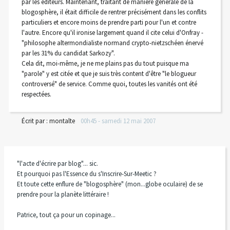
par les éditeurs. Maintenant, traitant de manière générale de la
blogosphère, il était difficile de rentrer précisément dans les conflits
particuliers et encore moins de prendre parti pour l'un et contre
l'autre. Encore qu'il ironise largement quand il cite celui d'Onfray -
"philosophe altermondialiste normand crypto-nietzschéen énervé
par les 31% du candidat Sarkozy".
Cela dit, moi-même, je ne me plains pas du tout puisque ma
"parole" y est citée et que je suis très content d'être "le blogueur
controversé" de service. Comme quoi, toutes les vanités ont été
respectées.
Écrit par :
montalte
00h45
-
samedi 12
mai 2007
"l'acte d'écrire par blog"... sic.
Et pourquoi pas l'Essence du s'Inscrire-Sur-Meetic ?
Et toute cette enflure de "blogosphère" (mon...globe oculaire) de se
prendre pour la planète littéraire !
Patrice, tout ça pour un copinage...