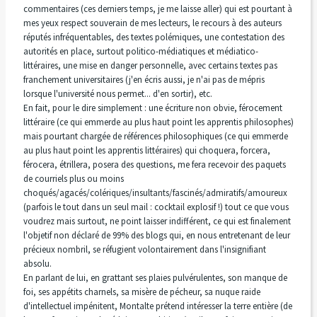
commentaires (ces derniers temps, je me laisse aller) qui est pourtant à
mes yeux respect souverain de mes lecteurs, le recours à des auteurs
réputés infréquentables, des textes polémiques, une contestation des
autorités en place, surtout politico-médiatiques et médiatico-
littéraires, une mise en danger personnelle, avec certains textes pas
franchement universitaires (j'en écris aussi, je n'ai pas de mépris
lorsque l'université nous permet... d'en sortir), etc.
En fait, pour le dire simplement : une écriture non obvie, férocement
littéraire (ce qui emmerde au plus haut point les apprentis philosophes)
mais pourtant chargée de références philosophiques (ce qui emmerde
au plus haut point les apprentis littéraires) qui choquera, forcera,
férocera, étrillera, posera des questions, me fera recevoir des paquets
de courriels plus ou moins
choqués/agacés/colériques/insultants/fascinés/admiratifs/amoureux
(parfois le tout dans un seul mail : cocktail explosif !) tout ce que vous
voudrez mais surtout, ne point laisser indifférent, ce qui est finalement
l'objetif non déclaré de 99% des blogs qui, en nous entretenant de leur
précieux nombril, se réfugient volontairement dans l'insignifiant
absolu.
En parlant de lui, en grattant ses plaies pulvérulentes, son manque de
foi, ses appétits charnels, sa misère de pécheur, sa nuque raide
d'intellectuel impénitent, Montalte prétend intéresser la terre entière (de