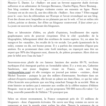
Maurice G. Dantec. Le «Stalker» est aussi un fervent supporter dudit écrivain
sulfureux et un admirateur de Georges Bernanos, Charles Péguy, Pierre Boutang...
Son blog contient des charges violentes contre ses ennemis en ligne. Pierre
Cormary est un de ceux-là, une des cibles du «Stalker». Son crime ? S'être engagé
pour le «oui» lors du référendum sur l'Europe et l'avoir revendiqué sur son blog.
Il est des choses avec lesquelles on ne plaisante pas sur le web.
«C'est un milieu très
violent,
précise ce dernier, fier d'être un blogueur controversé.
Il faut aimer ça.»
La joute est souvent le carburant des blogueurs.
Dans ce laboratoire d'idées, ou plutôt d'opinions, bouillonnent des esprits
graphomanes ravis de pouvoir s'exprimer. D'où le côté «poubelle» de la
blogosphère, hébergement idéal des extrêmes de toutes espèces. Ici, on aime les
marges et les «maudits», les recalés de la vie sociale. Les
geeks
(passionnés de la
toile), comme on dit, ont bonne presse. Il y a parfois des remontées d'égout peu
amènes. En se promenant dans cette forêt interlope, on s'aperçoit sans être un
expert que 99% des blogueurs sont, disons-le, de piètres prosateurs. Alors doit-on
jeter le bébé avec l'eau du bain ?
Souvenons-nous plutôt de ces fameux fanzines des années 60-70, torchons
mythiques d'où émergeait parfois un formidable talent. Il y a trois ans, Catherine
Sanderson, une jeune Anglaise vivant en France, créa son blog
(
petiteanglaise.com
) où elle consigna un journal pas intime - «extime», dirait
Michel Tournier - puisque lu par des milliers d'internautes. Secrétaire dans un
cabinet d'experts-comptables, elle livrait en pâture ses états d'âme, ce qui lui valut
d'être licenciée sous prétexte que son blog entachait l'image de sa société. Mais sa
triste histoire ne tardera pas à remonter aux oreilles de la célèbre maison d'édition
Penguin - tout se sait sur le net ! -, qui lui proposera 700 000 euros d'à-valoir ! Le
blog, nouvelle passerelle de l'édition ? Et pourquoi pas.
Selon un récent recensement, la France compterait près de 13 millions de
blogueurs - donc d'apprentis écrivains. On ouvre son blog comme on ouvre un
restaurant et tout le monde vient goûter les plats. Depuis la naissance de ce