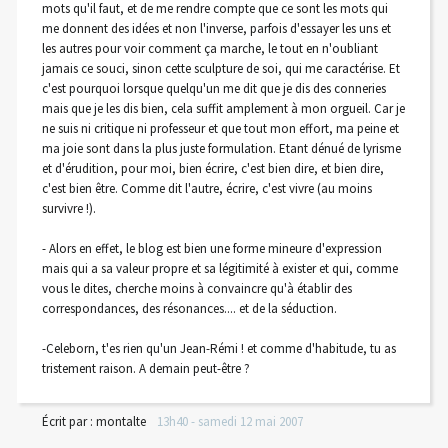
mots qu'il faut, et de me rendre compte que ce sont les mots qui
me donnent des idées et non l'inverse, parfois d'essayer les uns et
les autres pour voir comment ça marche, le tout en n'oubliant
jamais ce souci, sinon cette sculpture de soi, qui me caractérise. Et
c'est pourquoi lorsque quelqu'un me dit que je dis des conneries
mais que je les dis bien, cela suffit amplement à mon orgueil. Car je
ne suis ni critique ni professeur et que tout mon effort, ma peine et
ma joie sont dans la plus juste formulation. Etant dénué de lyrisme
et d'érudition, pour moi, bien écrire, c'est bien dire, et bien dire,
c'est bien être. Comme dit l'autre, écrire, c'est vivre (au moins
survivre !).
- Alors en effet, le blog est bien une forme mineure d'expression
mais qui a sa valeur propre et sa légitimité à exister et qui, comme
vous le dites, cherche moins à convaincre qu'à établir des
correspondances, des résonances.... et de la séduction.
-Celeborn, t'es rien qu'un Jean-Rémi ! et comme d'habitude, tu as
tristement raison. A demain peut-être ?
Écrit par :
montalte
13h40
-
samedi 12
mai 2007