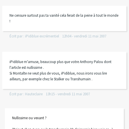
Ne censure surtout pas ta vanité cela ferait de la peine à tout le monde
!
Écrit par :
iPidiblue excrémentiel
12h04
-
vendredi 11
mai 2007
iPidiblue m'amuse, beaucoup plus que votre Anthony Palou dont
l'article est nullissime .
Si Montalte ne veut plus de vous, iPidiblue, nous irons vous lire
ailleurs, par exemple chez le Stalker ou Transhumain .
Écrit par :
Hauteclaire
13h15
-
vendredi 11
mai 2007
Nullissime ou vexant ?