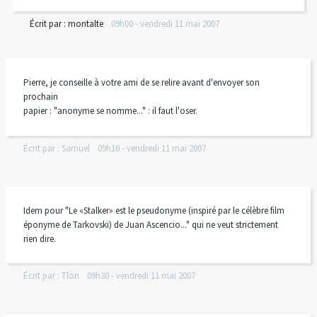
Écrit par :
montalte
09h00
-
vendredi 11
mai 2007
Pierre, je conseille à votre ami de se relire avant d'envoyer son
prochain
papier : "anonyme se nomme..." : il faut l'oser.
Écrit par :
Samuel
09h10
-
vendredi 11
mai 2007
Idem pour "Le «Stalker» est le pseudonyme (inspiré par le célèbre film
éponyme de Tarkovski) de Juan Ascencio..." qui ne veut strictement
rien dire.
Écrit par :
Tlön
09h30
-
vendredi 11
mai 2007