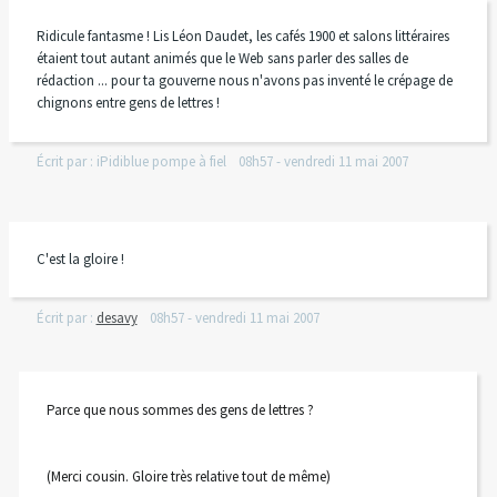
Ridicule fantasme ! Lis Léon Daudet, les cafés 1900 et salons littéraires
étaient tout autant animés que le Web sans parler des salles de
rédaction ... pour ta gouverne nous n'avons pas inventé le crépage de
chignons entre gens de lettres !
Écrit par :
iPidiblue pompe à fiel
08h57
-
vendredi 11
mai 2007
C'est la gloire !
Écrit par :
desavy
08h57
-
vendredi 11
mai 2007
Parce que nous sommes des gens de lettres ?
(Merci cousin. Gloire très relative tout de même)