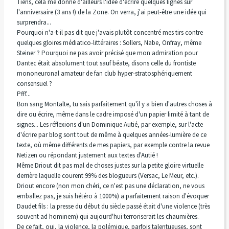
Tiens, cela me donne d'ailleurs l'idée d'écrire quelques lignes sur
l'anniversaire (3 ans !) de la Zone. On verra, j'ai peut-être une idée qui
surprendra...
Pourquoi n'a-t-il pas dit que j'avais plutôt concentré mes tirs contre
quelques gloires médiatico-littéraires : Sollers, Nabe, Onfray, même
Steiner ? Pourquoi ne pas avoir précisé que mon admiration pour
Dantec était absolument tout sauf béate, disons celle du frontiste
mononeuronal amateur de fan club hyper-stratosphériquement
consensuel ?
Pfff...
Bon sang Montalte, tu sais parfaitement qu'il y a bien d'autres choses à
dire ou écrire, même dans le cadre imposé d'un papier limité à tant de
signes... Les réflexions d'un Dominique Autié, par exemple, sur l'acte
d'écrire par blog sont tout de même à quelques années-lumière de ce
texte, où même différents de mes papiers, par exemple contre la revue
Netizen ou répondant justement aux textes d'Autié !
Même Driout dit pas mal de choses justes sur la petite gloire virtuelle
derrière laquelle courent 99% des blogueurs (Versac, Le Meur, etc.).
Driout encore (non mon chéri, ce n'est pas une déclaration, ne vous
emballez pas, je suis hétéro à 1000%) a parfaitement raison d'évoquer
Daudet fils : la presse du début du siècle passé était d'une violence (très
souvent ad hominem) qui aujourd'hui terroriserait les chaumières.
De ce fait, oui, la violence, la polémique, parfois talentueuses, sont