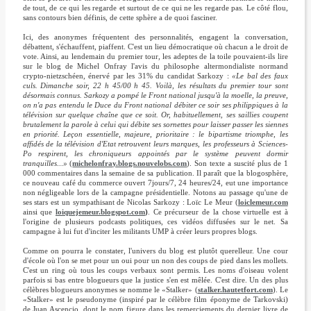
de tout, de ce qui les regarde et surtout de ce qui ne les regarde pas. Le côté flou,
sans contours bien définis, de cette sphère a de quoi fasciner.
Ici, des anonymes fréquentent des personnalités, engagent la conversation,
débattent, s'échauffent, piaffent. C'est un lieu démocratique où chacun a le droit de
vote. Ainsi, au lendemain du premier tour, les adeptes de la toile pouvaient-ils lire
sur le blog de Michel Onfray l'avis du philosophe altermondialiste normand
crypto-nietzschéen, énervé par les 31% du candidat Sarkozy :
«Le bal des faux
culs. Dimanche soir, 22 h 45/00 h 45. Voilà, les résultats du premier tour sont
désormais connus. Sarkozy a pompé le Front national jusqu'à la moelle, la preuve,
on n'a pas entendu le Duce du Front national débiter ce soir ses philippiques à la
télévision sur quelque chaîne que ce soit. Or, habituellement, ses saillies coupent
brutalement la parole à celui qui débite ses sornettes pour laisser passer les siennes
en priorité. Leçon essentielle, majeure, prioritaire : le bipartisme triomphe, les
affidés de la télévision d'Etat retrouvent leurs marques, les professeurs à Sciences-
Po respirent, les chroniqueurs appointés par le système peuvent dormir
tranquilles
...
»
(
michelonfray.blogs.nouvelobs.com
). Son texte a suscité plus de 1
000 commentaires dans la semaine de sa publication. Il paraît que la blogosphère,
ce nouveau café du commerce ouvert 7jours/7, 24 heures/24, eut une importance
non négligeable lors de la campagne présidentielle. Notons au passage qu'une de
ses stars est un sympathisant de Nicolas Sarkozy : Loïc Le Meur (
loiclemeur.com
ainsi que
loiquejemeur.blogspot.com
)
. Ce précurseur de la chose virtuelle est à
l'origine de plusieurs podcasts politiques, ces vidéos diffusées sur le net. Sa
campagne à lui fut d'inciter les militants UMP à créer leurs propres blogs.
Comme on pourra le constater, l'univers du blog est plutôt querelleur. Une cour
d'école où l'on se met pour un oui pour un non des coups de pied dans les mollets.
C'est un ring où tous les coups verbaux sont permis. Les noms d'oiseau volent
parfois si bas entre blogueurs que la justice s'en est mêlée. C'est dire. Un des plus
célèbres blogueurs anonymes se nomme le «Stalker» (
stalker.hautetfort.com
). Le
«Stalker» est le pseudonyme (inspiré par le célèbre film éponyme de Tarkovski)
de Juan Ascencio, dont le nom figure dans les remerciements du dernier livre de