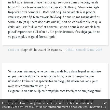
ne fait que résumer brièvement ce qui se trouve dans une poignée de
blogs ? On va faire la fine bouche parce qu'Anthony Palou nous règle
trop vite notre compte ?... Bof ! Soit on juge cet article à sa propre
valeur et c'est déjà bien d'avoir été évoqué dans un magazine daté du
5 mai 2007 (et qui sera donc vite oublié), soit on considère que ce qu'a
écrit Palou est "nullissime" et convenu, et on donne à son article bien
plus d'importance qu'il n'en a... On parle de nous, c'est déjà ça, on ne
va pas en plus exiger d'être compris !
Écrit par :
Raphaël, haussant les épaules...
19h31
-
samedi 12
mai 2007
"A ma connaissance, je ne connais pas de blog dans lequel serait mise
en jeu une spécificité de l'écriture par blog, je veux dire par là une
utilisation littéraire des spécificités du blog (utilisation des liens, jeux
avec les commentaires etc...). "
Ce genre-là en plus oulipien ? http://la.cote.free.fr/canclaux/blog.html
Raphaël Enthoven a vraiment parlé de ma bite dans Philosophie
En poursuivant votre navigation sur ce site, vous acceptez l'utilisation de
Magazine ?
cookies. Ces derniers assurent le bon fonctionnement de nos services.
En savoir plus
.