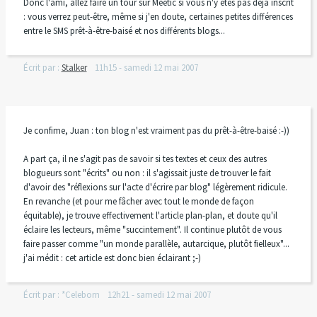
Donc l'ami, allez faire un tour sur Meetic si vous n'y êtes pas déjà inscrit
: vous verrez peut-être, même si j'en doute, certaines petites différences
entre le SMS prêt-à-être-baisé et nos différents blogs...
Écrit par :
Stalker
11h15
-
samedi 12
mai 2007
Je confime, Juan : ton blog n'est vraiment pas du prêt-à-être-baisé :-))
A part ça, il ne s'agit pas de savoir si tes textes et ceux des autres
blogueurs sont "écrits" ou non : il s'agissait juste de trouver le fait
d'avoir des "réflexions sur l'acte d'écrire par blog" légèrement ridicule.
En revanche (et pour me fâcher avec tout le monde de façon
équitable), je trouve effectivement l'article plan-plan, et doute qu'il
éclaire les lecteurs, même "succintement". Il continue plutôt de vous
faire passer comme "un monde parallèle, autarcique, plutôt fielleux"...
j'ai médit : cet article est donc bien éclairant ;-)
Écrit par :
*Celeborn
12h21
-
samedi 12
mai 2007