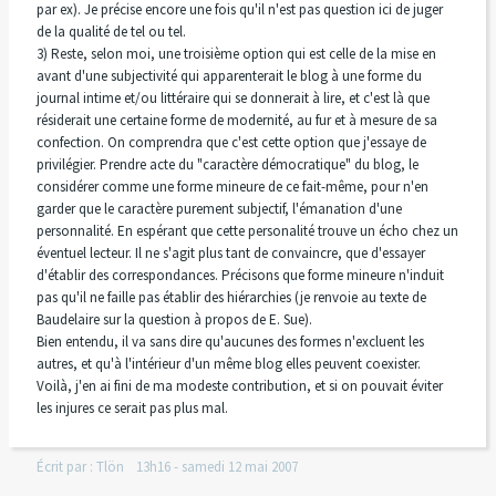
par ex). Je précise encore une fois qu'il n'est pas question ici de juger
de la qualité de tel ou tel.
3) Reste, selon moi, une troisième option qui est celle de la mise en
avant d'une subjectivité qui apparenterait le blog à une forme du
journal intime et/ou littéraire qui se donnerait à lire, et c'est là que
résiderait une certaine forme de modernité, au fur et à mesure de sa
confection. On comprendra que c'est cette option que j'essaye de
privilégier. Prendre acte du "caractère démocratique" du blog, le
considérer comme une forme mineure de ce fait-même, pour n'en
garder que le caractère purement subjectif, l'émanation d'une
personnalité. En espérant que cette personalité trouve un écho chez un
éventuel lecteur. Il ne s'agit plus tant de convaincre, que d'essayer
d'établir des correspondances. Précisons que forme mineure n'induit
pas qu'il ne faille pas établir des hiérarchies (je renvoie au texte de
Baudelaire sur la question à propos de E. Sue).
Bien entendu, il va sans dire qu'aucunes des formes n'excluent les
autres, et qu'à l'intérieur d'un même blog elles peuvent coexister.
Voilà, j'en ai fini de ma modeste contribution, et si on pouvait éviter
les injures ce serait pas plus mal.
Écrit par :
Tlön
13h16
-
samedi 12
mai 2007