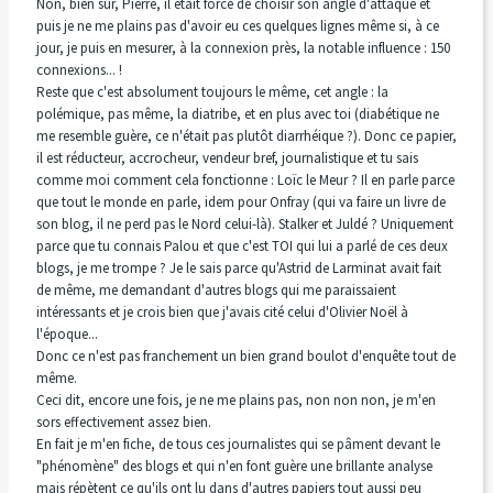
Non, bien sûr, Pierre, il était forcé de choisir son angle d'attaque et
puis je ne me plains pas d'avoir eu ces quelques lignes même si, à ce
jour, je puis en mesurer, à la connexion près, la notable influence : 150
connexions... !
Reste que c'est absolument toujours le même, cet angle : la
polémique, pas même, la diatribe, et en plus avec toi (diabétique ne
me resemble guère, ce n'était pas plutôt diarrhéique ?). Donc ce papier,
il est réducteur, accrocheur, vendeur bref, journalistique et tu sais
comme moi comment cela fonctionne : Loïc le Meur ? Il en parle parce
que tout le monde en parle, idem pour Onfray (qui va faire un livre de
son blog, il ne perd pas le Nord celui-là). Stalker et Juldé ? Uniquement
parce que tu connais Palou et que c'est TOI qui lui a parlé de ces deux
blogs, je me trompe ? Je le sais parce qu'Astrid de Larminat avait fait
de même, me demandant d'autres blogs qui me paraissaient
intéressants et je crois bien que j'avais cité celui d'Olivier Noël à
l'époque...
Donc ce n'est pas franchement un bien grand boulot d'enquête tout de
même.
Ceci dit, encore une fois, je ne me plains pas, non non non, je m'en
sors effectivement assez bien.
En fait je m'en fiche, de tous ces journalistes qui se pâment devant le
"phénomène" des blogs et qui n'en font guère une brillante analyse
mais répètent ce qu'ils ont lu dans d'autres papiers tout aussi peu