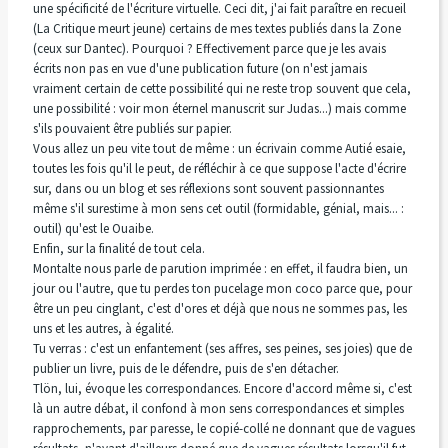
une spécificité de l'écriture virtuelle. Ceci dit, j'ai fait paraître en recueil
(La Critique meurt jeune) certains de mes textes publiés dans la Zone
(ceux sur Dantec). Pourquoi ? Effectivement parce que je les avais
écrits non pas en vue d'une publication future (on n'est jamais
vraiment certain de cette possibilité qui ne reste trop souvent que cela,
une possibilité : voir mon éternel manuscrit sur Judas...) mais comme
s'ils pouvaient être publiés sur papier.
Vous allez un peu vite tout de même : un écrivain comme Autié esaie,
toutes les fois qu'il le peut, de réfléchir à ce que suppose l'acte d'écrire
sur, dans ou un blog et ses réflexions sont souvent passionnantes
même s'il surestime à mon sens cet outil (formidable, génial, mais... :
outil) qu'est le Ouaibe.
Enfin, sur la finalité de tout cela.
Montalte nous parle de parution imprimée : en effet, il faudra bien, un
jour ou l'autre, que tu perdes ton pucelage mon coco parce que, pour
être un peu cinglant, c'est d'ores et déjà que nous ne sommes pas, les
uns et les autres, à égalité.
Tu verras : c'est un enfantement (ses affres, ses peines, ses joies) que de
publier un livre, puis de le défendre, puis de s'en détacher.
Tlön, lui, évoque les correspondances. Encore d'accord même si, c'est
là un autre débat, il confond à mon sens correspondances et simples
rapprochements, par paresse, le copié-collé ne donnant que de vagues