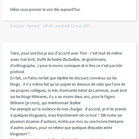
Hélas vous pouvez le voir dès aujourd'hui.
Écrit par :
Samuel
19h38
-
vendredi 11
mai 2007
Tiens, pour une fois je suis d'accord avec Tlön : c'est tout de même
assez mal écrit, truffé de fautes (factuelles, de grammaire,
d'orthographe...) pour le moins comiques et in fine ce n'est pas très
profond.
En fait, ce Palou ne fait que répéter les discours convenus sur les
blogs... Il n'a même fait qu'un papier en dessous de celui que l'une de
ses propres collègues, la très charmante Astrid de Larminat, avait écrit
sur les blogs littéraires, il y a au moins deux ans, pour le Figaro
littéraire (je crois), qui mentionnait Stalker.
Par exemple sur la violence de mes charges : d'accord, je m'en prends
à quelques blogueurs, mais franchement est-ce tout ? 500 notes sur
plusieurs dizaines d'auteurs, écrites par moi ou une bonne trentaine
d'autres auteurs, pour ne retenir que quelques étripades entre
blogueurs ?...