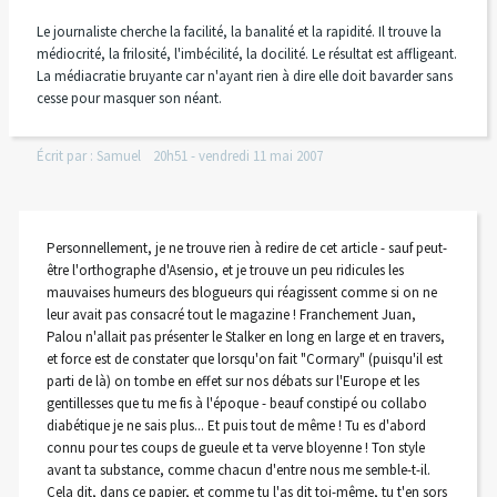
Le journaliste cherche la facilité, la banalité et la rapidité. Il trouve la
médiocrité, la frilosité, l'imbécilité, la docilité. Le résultat est affligeant.
La médiacratie bruyante car n'ayant rien à dire elle doit bavarder sans
cesse pour masquer son néant.
Écrit par :
Samuel
20h51
-
vendredi 11
mai 2007
Personnellement, je ne trouve rien à redire de cet article - sauf peut-
être l'orthographe d'Asensio, et je trouve un peu ridicules les
mauvaises humeurs des blogueurs qui réagissent comme si on ne
leur avait pas consacré tout le magazine ! Franchement Juan,
Palou n'allait pas présenter le Stalker en long en large et en travers,
et force est de constater que lorsqu'on fait "Cormary" (puisqu'il est
parti de là) on tombe en effet sur nos débats sur l'Europe et les
gentillesses que tu me fis à l'époque - beauf constipé ou collabo
diabétique je ne sais plus... Et puis tout de même ! Tu es d'abord
connu pour tes coups de gueule et ta verve bloyenne ! Ton style
avant ta substance, comme chacun d'entre nous me semble-t-il.
Cela dit, dans ce papier, et comme tu l'as dit toi-même, tu t'en sors