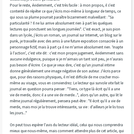
Pour le reste, évidemment, c'est très facile : à mon propos, il s'est
contenté de répéter ce que j'écris moi-même à longueur de temps, ce
qui sous sa plume pourrait paraître bizarrement malveillant : "Sa
particularité ? Il ne lui arrive absolument rien à part les quelques
lectures qui ponctuent ses longues journées". C'est exact, je suis pion
dans un lycée, j'écris un roman, un journal sur Internet, un blog sur le
punk, je travaille avec des amis à une future exposition consacrée à un
personnage fictif, mais à part ça il ne m'arrive absolument rien. 'Inapte
à l'action', c'est vite dit : c'est mon propre jugement, évidemment sans
aucune indulgence, puisque si je m'aimais un tant soit peu, je n'aurais
pas besoin d'écrire. Ce que je veux dire, c'est qu'un journal intime
donne généralement une image négative de son auteur. J'écris parce
que, pour des raisons physiques, il m'est difficile de me cracher moi-
même au visage, vous en conviendrez. Le lecteur qui survole vite fait le
journal en question pourra penser : "Tiens, ce type là écrit qu'il a une
vie de merde, donc il a une vie de merde...", alors qu'un autre, qui lit le
même journal régulièrement, pensera peut-être : "Il écrit qu'il a vie de
merde, mais moi je la trouve intéressante, sa vie : d'ailleurs je le lis tous
les jours..."
On peut tous espérer l'avis du lecteur idéal, celui qui nous comprendra
mieux que nous-même, mais comment attendre plus de cet article, qui