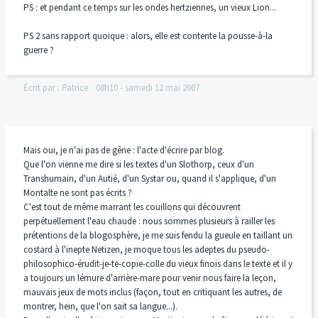
PS : et pendant ce temps sur les ondes hertziennes, un vieux Lion...
PS 2 sans rapport quoique : alors, elle est contente la pousse-à-la
guerre ?
Écrit par :
Patrice
08h10
-
samedi 12
mai 2007
Mais oui, je n'ai pas de gêne : l'acte d'écrire par blog.
Que l'on vienne me dire si les textes d'un Slothorp, ceux d'un
Transhumain, d'un Autié, d'un Systar ou, quand il s'applique, d'un
Montalte ne sont pas écrits ?
C'est tout de même marrant les couillons qui découvrent
perpétuellement l'eau chaude : nous sommes plusieurs à railler les
prétentions de la blogosphère, je me suis fendu la gueule en taillant un
costard à l'inepte Netizen, je moque tous les adeptes du pseudo-
philosophico-érudit-je-te-copie-colle du vieux finois dans le texte et il y
a toujours un lémure d'arrière-mare pour venir nous faire la leçon,
mauvais jeux de mots inclus (façon, tout en critiquant les autres, de
montrer, hein, que l'on sait sa langue...).