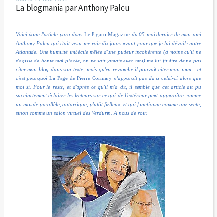
La blogmania par Anthony Palou
Voici donc l'article paru dans
Le Figaro-Magazine
du 05 mai dernier de mon ami
Anthony Palou qui était venu me voir dix jours avant pour que je lui dévoile notre
Atlantide. Une humilité imbécile mêlée d'une pudeur incohérente (à moins qu'il ne
s'agisse de honte mal placée, on ne sait jamais avec moi) me lui fit dire de ne pas
citer mon blog dans son texte, mais qu'en revanche il pouvait citer mon nom - et
c'est pourquoi
La Page de Pierre Cormary
n'apparaît pas dans celui-ci alors que
moi si.
Pour le reste, et d'après ce qu'il m'a dit, il semble que cet article ait pu
succinctement éclairer les lecteurs sur ce qui de l'extérieur peut apparaître comme
un monde parallèle, autarcique, plutôt fielleux, et qui fonctionne comme une secte,
sinon comme un salon virtuel des Verdurin. A nous de voir.