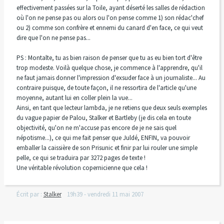
effectivement passées sur la Toile, ayant déserté les salles de rédaction
où l'on ne pense pas ou alors ou l'on pense comme 1) son rédac'chef
ou 2) comme son confrère et ennemi du canard d'en face, ce qui veut
dire que l'on ne pense pas...
PS : Montalte, tu as bien raison de penser que tu as eu bien tort d'être
trop modeste. Voilà quelque chose, je commence à l'apprendre, qu'il
ne faut jamais donner l'impression d'exsuder face à un journaliste... Au
contraire puisque, de toute façon, il ne ressortira de l'article qu'une
moyenne, autant lui en coller plein la vue...
Ainsi, en tant que lecteur lambda, je ne retiens que deux seuls exemples
du vague papier de Palou, Stalker et Bartleby (je dis cela en toute
objectivité, qu'on ne m'accuse pas encore de je ne sais quel
népotisme...), ce qui me fait penser que Juldé, ENFIN, va pouvoir
emballer la caissière de son Prisunic et finir par lui rouler une simple
pelle, ce qui se traduira par 3272 pages de texte !
Une véritable révolution copernicienne que cela !
Écrit par :
Stalker
19h39
-
vendredi 11
mai 2007