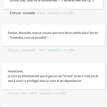
(Driout chez Juan ou le transhumain ?? J'aimerais bien voir ça...)
Écrit par :
montalte
13h18
-
vendredi 11
mai 2007
Pardon, Montalte, mais je croyais que nous étions entrés dans l'ère du
: "Ensemble, tout est possible" !
Écrit par :
Hauteclaire
19h37
-
vendredi 11
mai 2007
Hauteclaire,
je crois qu'effectivement que le garçon est "tricard" (mais il n'est pas le
seul à avoir ce privilège) dans la zone et ses dépendances.
Écrit par :
Tlön
19h37
-
vendredi 11
mai 2007