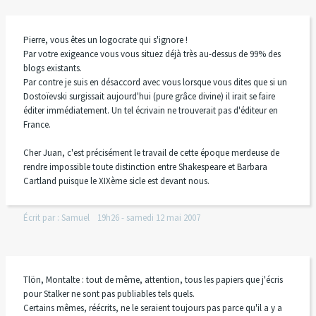
Pierre, vous êtes un logocrate qui s'ignore !
Par votre exigeance vous vous situez déjà très au-dessus de 99% des
blogs existants.
Par contre je suis en désaccord avec vous lorsque vous dites que si un
Dostoïevski surgissait aujourd'hui (pure grâce divine) il irait se faire
éditer immédiatement. Un tel écrivain ne trouverait pas d'éditeur en
France.
Cher Juan, c'est précisément le travail de cette époque merdeuse de
rendre impossible toute distinction entre Shakespeare et Barbara
Cartland puisque le XIXème sicle est devant nous.
Écrit par :
Samuel
19h26
-
samedi 12
mai 2007
Tlön, Montalte : tout de même, attention, tous les papiers que j'écris
pour Stalker ne sont pas publiables tels quels.
Certains mêmes, réécrits, ne le seraient toujours pas parce qu'il a y a