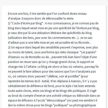
Encore une fois, il me semble que l'on confond divers niveau
d'analyse. Essayons donc de débrousailler la sente.
1) "L'acte d'écrire par blog" : A ma connaissance, je ne connais pas de
blog dans lequel serait mise en jeu une spécificité de l'écriture par blog,
je veux dire par là une utilisation littéraire des spécificités du blog
(utilisation des liens, jeux avec les commentaires etc...). Je ne sais
d'ailleurs pas si une telle mise en jeu est possible et/ou féconde...
2) Un espace dans lequel des sensibilités peuvent s'exprimer, avec plus
ou moins de talent, sous une forme qui reste classique. "Les papiers"
d'Asensio ou de Montalte ou de... peuvent trés bien faire l'objet d'une
parution en revue sans qu'on y change grand chose, le support ne
change rien à l'affaire. Le blog est alors ce lieu où certains, parcequ'ils
ne peuvent le faire ailleurs pour des raisons que l'on n'analysera pas
ici, où certains donc peuvent "célébrer, voir et pontifier" (pour
reprendre les termes de D. Autié). N'en déplaise à Asensio, il n' y a pas
véritablement de différence de fond, pour le style c'est bien entendu
toute autre chose, entre ces blogs et les blogs dits politiques. Il s'agit
au bout du compte d'exercer une activité critique ou éditoriale dans un
espace de diffusion à l'accès "démocratique" (on peut me semble-t-il
dire la même chose pour les blogs "poétiques" ou photographiques