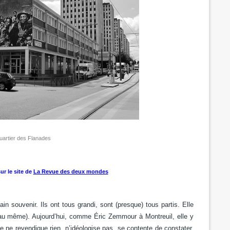
quartier des Flanades
ur le site de
La Revue des deux mondes
in souvenir. Ils ont tous grandi, sont (presque) tous partis. Elle
t au même). Aujourd’hui, comme Éric Zemmour à Montreuil, elle y
 ne revendique rien, n’idéologise pas, se contente de constater,