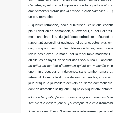
d’en être, ayant même l’impression de faire partie
« d’un c
aux Sarcellois n’était pas la France, c’était Sarcelles » –
un peu retranché.
À quartier retranché, école bunkérisée, celle que connut 
plaît ! dont on se demandait, à l’extérieur, si celui-ci éta
mais un haut lieu du judaïsme orthodoxe, sécurisé c
rapportant aujourd’hui quelques jolies anecdotes plus é
garçons que Chiryli, la plus délurée du lycée, avait donné
revue des élèves, le matin, par la redoutable madame F. 
qu’elle les essayait en secret dans son bureau ; l’appren
du début du festival d’hormones qui lui est associée »
, 
une infinie douceur et indulgence, sans tomber jamais da
rétroactif. Comme le dit une de ses camarades,
« grandir
jour lorsque la journaliste-écrivain en herbe commencer
dont on dramatise la rigueur jusqu’à expliquer aux enfants
« En ce temps-là, j'étais convaincue que si j'allumais la l
semble que c'est le jour où j'ai compris que cela n'arrivera
Avec ou sans D.ieu, Noémie reste intensément juive tou