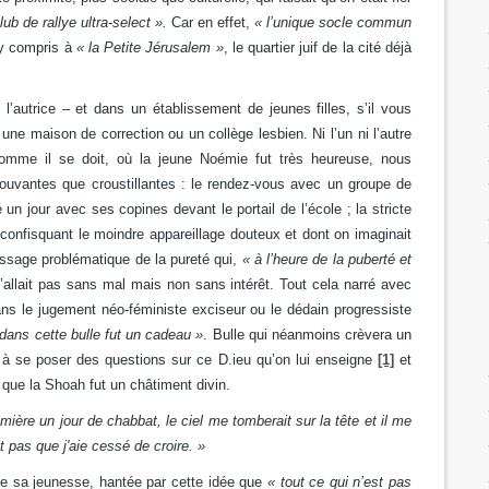
lub de rallye ultra-select ».
Car en effet,
« l’unique socle commun
y compris à
« la Petite Jérusalem »
, le quartier juif de la cité déjà
l’autrice – et dans un établissement de jeunes filles, s’il vous
it une maison de correction ou un collège lesbien. Ni l’un ni l’autre
omme il se doit, où la jeune Noémie fut très heureuse, nous
mouvantes que croustillantes : le rendez-vous avec un groupe de
 un jour avec ses copines devant le portail de l’école ; la stricte
confisquant le moindre appareillage douteux et dont on imaginait
tissage problématique de la pureté qui,
« à l’heure de la puberté et
n’allait pas sans mal mais non sans intérêt. Tout cela narré avec
ns le jugement néo-féministe exciseur ou le dédain progressiste
 dans cette bulle fut un cadeau »
. Bulle qui néanmoins crèvera un
a à se poser des questions sur ce D.ieu qu’on lui enseigne
[1]
et
 que la Shoah fut un châtiment divin.
umière un jour de chabbat, le ciel me tomberait sur la tête et il me
it pas que j'aie cessé de croire. »
te sa jeunesse, hantée par cette idée que
« tout ce qui n’est pas