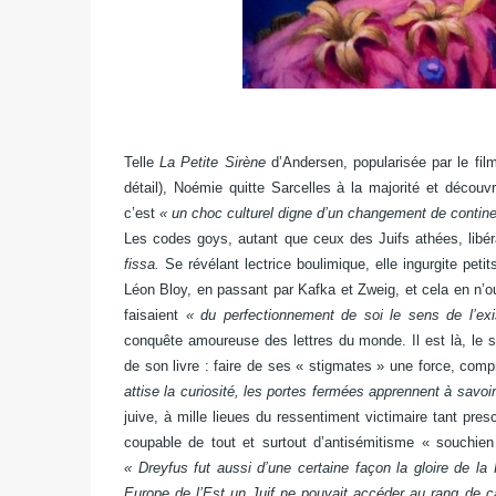
Telle
La Petite Sirène
d’Andersen, popularisée par le fil
détail), Noémie quitte Sarcelles à la majorité et découvre
c’est
« un choc culturel digne d’un changement de contine
Les codes goys, autant que ceux des Juifs athées, libérau
fissa.
Se révélant lectrice boulimique, elle ingurgite pe
Léon Bloy, en passant par Kafka et Zweig, et cela en n’o
faisaient
« du perfectionnement de soi le sens de l’ex
conquête amoureuse des lettres du monde. Il est là, le s
de son livre : faire de ses « stigmates » une force, com
attise la curiosité, les portes fermées apprennent à savoir
juive, à mille lieues du ressentiment victimaire tant pres
coupable de tout et surtout d’antisémitisme « souchien
« Dreyfus fut aussi d’une certaine façon la gloire de la
Europe de l’Est un Juif ne pouvait accéder au rang de ca