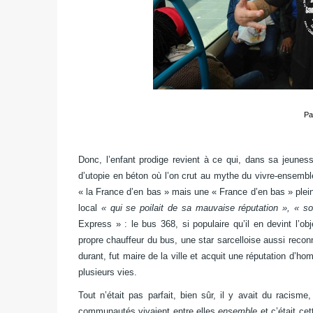
Pa
Donc, l’enfant prodige revient à ce qui, dans sa jeunes
d’utopie en béton où l’on crut au mythe du vivre-ensemble. 
« la France d’en bas » mais une « France d’en bas » plein
local
« qui se poilait de sa mauvaise réputation », « s
Express » : le bus 368, si populaire qu’il en devint l’obj
propre chauffeur du bus, une star sarcelloise aussi rec
durant, fut maire de la ville et acquit une réputation d’
plusieurs vies.
Tout n’était pas parfait, bien sûr, il y avait du racism
communautés vivaient entre elles
ensemble
et c’était cet