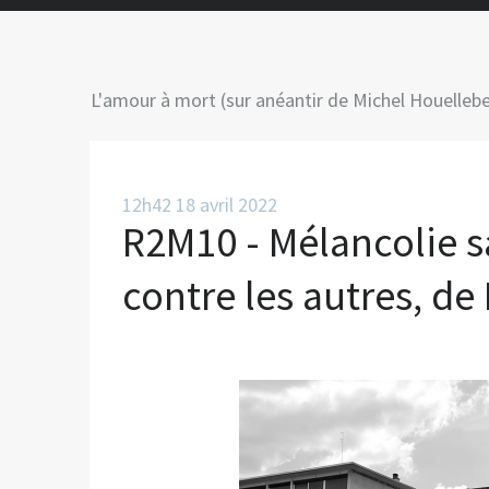
L'amour à mort (sur anéantir de Michel Houelleb
12h42
18
avril 2022
R2M10 - Mélancolie sa
contre les autres, d