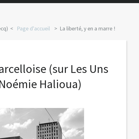
ecq)
Page d'accueil
La liberté, y en a marre !
rcelloise (sur Les Uns
e Noémie Halioua)