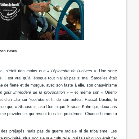
scal Basilio
se, n’était rien moins que
« l’épicentre de l’univers ».
Une sorte
Il est vrai qu’à l’époque tout n’allait pas si mal. Sarcelles était
e de fierté et de morgue, avec son faste à elle, son chauvinisme
on goût immodéré de la provocation »
– et même son « Orient-
et d’un clip sur
YouTube
et fit de son auteur, Pascal Basilio, le
onnue que « Strauss », aka Dominique Strauss-Kahn qui, deux ans
homme providentiel qui résout tous les problèmes. Chaque homme a
e, des préjugés mais pas de guerre raciale ni de tribalisme. Les
te proximité, plus sociale que culturelle, qui faisait qu’on était fier