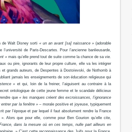
m de Walt Disney sorti
« un an avant [sa] naissance »
(adorable
 l’université
de Paris-Descartes. Pour l’ancienne banlieusarde,
nt »
mais qu’elle prend tout de suite comme la chance de sa vie.
x ou pire, ignorants de leur propre culture, elle va les intégrer
tits et grands auteurs, de Despentes à Dostoïevski, de Nothomb à
ubliant jamais les enseignements de son éducation religieuse qui
istence »
et qui, loin de la freiner, l’aiguisent au contraire à la
ecret ontologique de cette jeune femme et le scandale délicieux
prendre que
« les manques créent des excroissances, l’ignorance
 entrer par la fenêtre » –
morale positive et joyeuse, typiquement
crit par l’époque et par lequel il faut absolument rendre la France
 ». Alors que pour elle, comme pour Ben Gourion qu’elle cite,
 France, dans la mesure où en ces temps, nulle part ailleurs en
pitaine. »
C’est cette reconnaissance des Juifs pour la France,