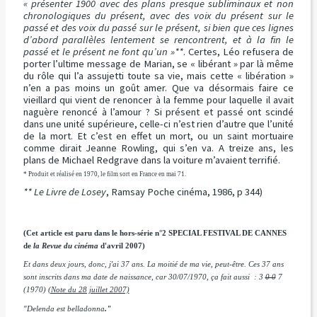
« présenter 1900 avec des plans presque subliminaux et non
chronologiques du présent, avec des voix du présent sur le
passé et des voix du passé sur le présent, si bien que ces lignes
d’abord parallèles lentement se rencontrent, et à la fin le
passé et le présent ne font qu’un »**
. Certes, Léo refusera de
porter l’ultime message de Marian, se « libérant » par là même
du rôle qui l’a assujetti toute sa vie, mais cette « libération »
n’en a pas moins un goût amer. Que va désormais faire ce
vieillard qui vient de renoncer à la femme pour laquelle il avait
naguère renoncé à l’amour ? Si présent et passé ont scindé
dans une unité supérieure, celle-ci n’est rien d’autre que l’unité
de la mort. Et c’est en effet un mort, ou un saint mortuaire
comme dirait Jeanne Rowling, qui s’en va. A treize ans, les
plans de Michael Redgrave dans la voiture m’avaient terrifié.
* Produit et réalisé en 1970, le film sort en France en mai 71.
** Le Livre de Losey
, Ramsay Poche cinéma, 1986, p 344)
(Cet article est paru dans le hors-série n°2 SPECIAL FESTIVAL DE CANNES
de
la Revue du cinéma
d'avril 2007)
Et dans deux jours, donc, j'ai 37 ans. La moitié de ma vie, peut-être. Ces 37 ans
sont inscrits dans ma date de naissance, car 30/07/1970, ça fait aussi :
3
0 0
7
(1970)
(Note du 28 juillet 2007)
"Delenda est belladonna
."