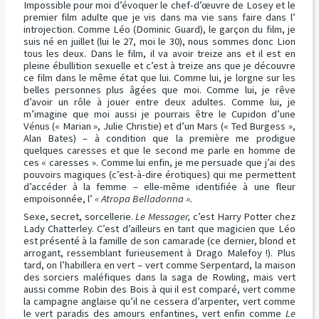
Impossible pour moi d’évoquer le chef-d’œuvre de Losey et le
premier film adulte que je vis dans ma vie sans faire dans l’
introjection. Comme Léo (Dominic Guard), le garçon du film, je
suis né en juillet (lui le 27, moi le 30), nous sommes donc Lion
tous les deux. Dans le film, il va avoir treize ans et il est en
pleine ébullition sexuelle et c’est à treize ans que je découvre
ce film dans le même état que lui. Comme lui, je lorgne sur les
belles personnes plus âgées que moi. Comme lui, je rêve
d’avoir un rôle à jouer entre deux adultes. Comme lui, je
m’imagine que moi aussi je pourrais être le Cupidon d’une
Vénus (« Marian », Julie Christie) et d’un Mars (« Ted Burgess »,
Alan Bates) – à condition que la première me prodigue
quelques caresses et que le second me parle en homme de
ces « caresses ». Comme lui enfin, je me persuade que j’ai des
pouvoirs magiques (c’est-à-dire érotiques) qui me permettent
d’accéder à la femme – elle-même identifiée à une fleur
empoisonnée, l’
« Atropa Belladonna ».
Sexe, secret, sorcellerie.
Le Messager,
c’est Harry Potter chez
Lady Chatterley. C’est d’ailleurs en tant que magicien que Léo
est présenté à la famille de son camarade (ce dernier, blond et
arrogant, ressemblant furieusement à Drago Malefoy !). Plus
tard, on l’habillera en vert – vert comme Serpentard, la maison
des sorciers maléfiques dans la saga de Rowling, mais vert
aussi comme Robin des Bois à qui il est comparé, vert comme
la campagne anglaise qu’il ne cessera d’arpenter, vert comme
le vert paradis des amours enfantines, vert enfin comme
Le