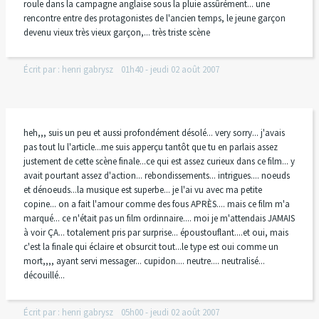
roule dans la campagne anglaise sous la pluie assûrément... une
rencontre entre des protagonistes de l'ancien temps, le jeune garçon
devenu vieux très vieux garçon,... très triste scène
Écrit par :
henri gabrysz
01h40
-
jeudi 02
août 2007
heh,,, suis un peu et aussi profondément désolé... very sorry... j'avais
pas tout lu l'article...me suis apperçu tantôt que tu en parlais assez
justement de cette scène finale...ce qui est assez curieux dans ce film... y
avait pourtant assez d'action... rebondissements... intrigues.... noeuds
et dénoeuds...la musique est superbe... je l'ai vu avec ma petite
copine... on a fait l'amour comme des fous APRÈS.... mais ce film m'a
marqué... ce n'était pas un film ordinnaire.... moi je m'attendais JAMAIS
à voir ÇA... totalement pris par surprise... époustouflant....et oui, mais
c'est la finale qui éclaire et obsurcit tout...le type est oui comme un
mort,,,, ayant servi messager... cupidon.... neutre.... neutralisé...
découillé...
Écrit par :
henri gabrysz
05h00
-
jeudi 02
août 2007