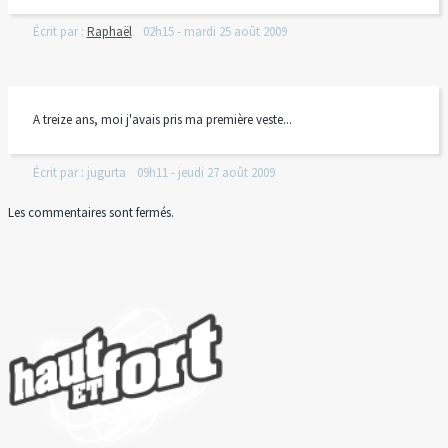
Écrit par :
Raphaël
02h15
-
mardi 25
août 2009
A treize ans, moi j'avais pris ma première veste...
Écrit par :
jugurta
09h11
-
jeudi 27
août 2009
Les commentaires sont fermés.