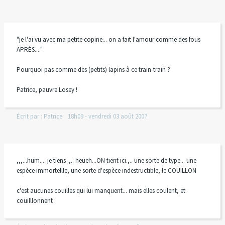
"je l'ai vu avec ma petite copine... on a fait l'amour comme des fous
APRÈS...."
Pourquoi pas comme des (petits) lapins à ce train-train ?
Patrice, pauvre Losey !
Écrit par :
Patrice
18h09
-
vendredi 03
août 2007
,,,...hum.... je tiens .,.. heueh...ON tient ici.,.. une sorte de type... une
espèce immortellle, une sorte d'espèce indestructible, le COUILLON
c'est aucunes couilles qui lui manquent... mais elles coulent, et
couilllonnent