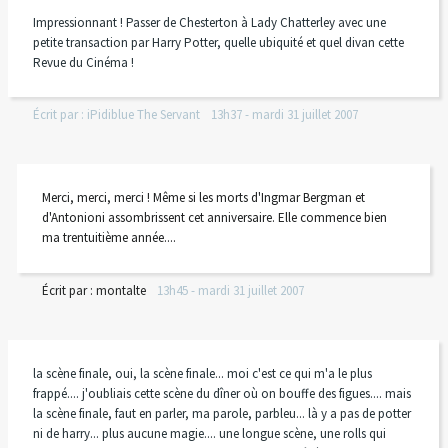
Impressionnant ! Passer de Chesterton à Lady Chatterley avec une
petite transaction par Harry Potter, quelle ubiquité et quel divan cette
Revue du Cinéma !
Écrit par :
iPidiblue The Servant
13h37
-
mardi 31
juillet 2007
Merci, merci, merci ! Même si les morts d'Ingmar Bergman et
d'Antonioni assombrissent cet anniversaire. Elle commence bien
ma trentuitième année....
Écrit par :
montalte
13h45
-
mardi 31
juillet 2007
la scène finale, oui, la scène finale... moi c'est ce qui m'a le plus
frappé.... j'oubliais cette scène du dîner où on bouffe des figues.... mais
la scène finale, faut en parler, ma parole, parbleu... là y a pas de potter
ni de harry... plus aucune magie.... une longue scène, une rolls qui