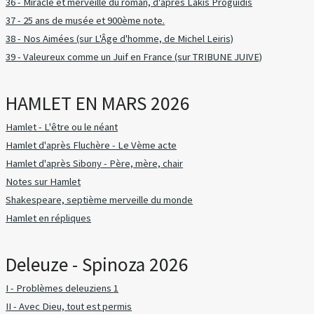
36 - Miracle et merveille du roman, d'après Lakis Proguidis
37 - 25 ans de musée et 900ème note.
38 - Nos Aimées (sur L'Âge d'homme, de Michel Leiris)
39 - Valeureux comme un Juif en France (sur TRIBUNE JUIVE)
HAMLET EN MARS 2026
Hamlet - L'être ou le néant
Hamlet d'après Fluchère - Le Vème acte
Hamlet d'après Sibony - Père, mère, chair
Notes sur Hamlet
Shakespeare, septième merveille du monde
Hamlet en répliques
Deleuze - Spinoza 2026
I - Problèmes deleuziens 1
II - Avec Dieu, tout est permis