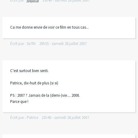
Écrit par :
jugurta
13h40
-
samedi 28
juillet 2007
Ca me donne envie de voir ce film en tous cas...
Écrit par :
Se7th
20h55
-
samedi 28
juillet 2007
C'est surtout bien senti.
Patrice, dix-huit de plus (si si)
PS : 2007 ? Jamais de la (demi-)vie.... 2008.
Parce que !
Écrit par :
Patrice
21h40
-
samedi 28
juillet 2007