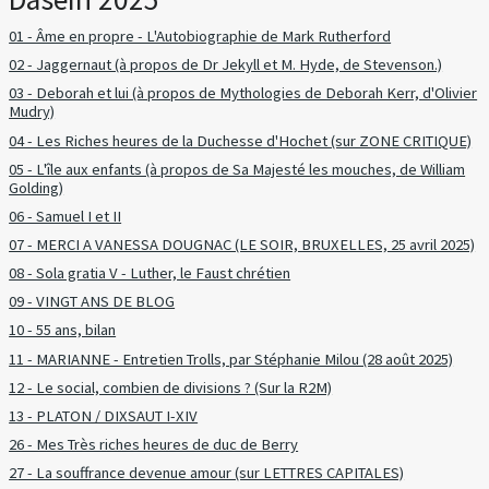
01 - Âme en propre - L'Autobiographie de Mark Rutherford
02 - Jaggernaut (à propos de Dr Jekyll et M. Hyde, de Stevenson.)
03 - Deborah et lui (à propos de Mythologies de Deborah Kerr, d'Olivier
Mudry)
04 - Les Riches heures de la Duchesse d'Hochet (sur ZONE CRITIQUE)
05 - L'île aux enfants (à propos de Sa Majesté les mouches, de William
Golding)
06 - Samuel I et II
07 - MERCI A VANESSA DOUGNAC (LE SOIR, BRUXELLES, 25 avril 2025)
08 - Sola gratia V - Luther, le Faust chrétien
09 - VINGT ANS DE BLOG
10 - 55 ans, bilan
11 - MARIANNE - Entretien Trolls, par Stéphanie Milou (28 août 2025)
12 - Le social, combien de divisions ? (Sur la R2M)
13 - PLATON / DIXSAUT I-XIV
26 - Mes Très riches heures de duc de Berry
27 - La souffrance devenue amour (sur LETTRES CAPITALES)