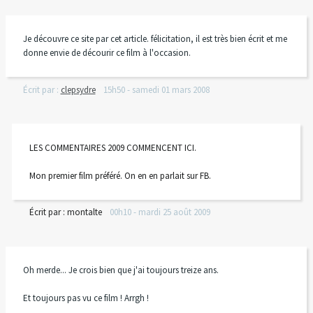
Je découvre ce site par cet article. félicitation, il est très bien écrit et me
donne envie de décourir ce film à l'occasion.
Écrit par :
clepsydre
15h50
-
samedi 01
mars 2008
LES COMMENTAIRES 2009 COMMENCENT ICI.
Mon premier film préféré. On en en parlait sur FB.
Écrit par :
montalte
00h10
-
mardi 25
août 2009
Oh merde... Je crois bien que j'ai toujours treize ans.
Et toujours pas vu ce film ! Arrgh !