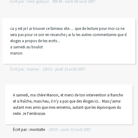
Écrit par :
henri gabrysz
09h44
-
lundi 06
août 2007
ca y est je l ai trouver ce fameux site..... que de lecture pour moi ca ne
sera pas pour ce soir en revanche j ai lu les autres commentaires que d
eloges a propos de tes ecrits...
a samedi au boulot
manon
Écrit par :
manon
22h52
-
jeudi 23
août 2007
A samedi, ma chère Manon, et merci de ton intervention si franche
et si fraîche, mais heu, il n'y a pas que des éloges ici... Mais j'aime
autant mes amis que mes ennemis, autant que les équivoques du
reste. Je t'embrasse.
Écrit par :
montalte
22h55
-
jeudi 23
août 2007