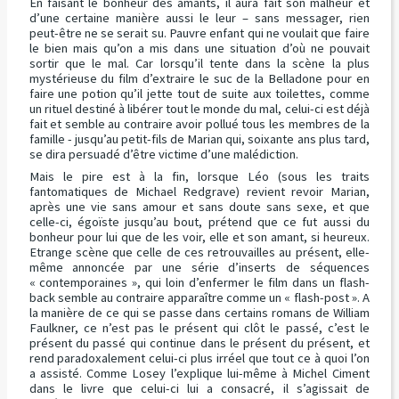
En faisant le bonheur des amants, il aura fait son malheur et
d’une certaine manière aussi le leur – sans messager, rien
peut-être ne se serait su. Pauvre enfant qui ne voulait que faire
le bien mais qu’on a mis dans une situation d’où ne pouvait
sortir que le mal. Car lorsqu’il tente dans la scène la plus
mystérieuse du film d’extraire le suc de la Belladone pour en
faire une potion qu’il jette tout de suite aux toilettes, comme
un rituel destiné à libérer tout le monde du mal, celui-ci est déjà
fait et semble au contraire avoir pollué tous les membres de la
famille - jusqu’au petit-fils de Marian qui, soixante ans plus tard,
se dira persuadé d’être victime d’une malédiction.
Mais le pire est à la fin, lorsque Léo (sous les traits
fantomatiques de Michael Redgrave) revient revoir Marian,
après une vie sans amour et sans doute sans sexe, et que
celle-ci, égoïste jusqu’au bout, prétend que ce fut aussi du
bonheur pour lui que de les voir, elle et son amant, si heureux.
Etrange scène que celle de ces retrouvailles au présent, elle-
même annoncée par une série d’inserts de séquences
« contemporaines », qui loin d’enfermer le film dans un flash-
back semble au contraire apparaître comme un « flash-post ». A
la manière de ce qui se passe dans certains romans de William
Faulkner, ce n’est pas le présent qui clôt le passé, c’est le
présent du passé qui continue dans le présent du présent, et
rend paradoxalement celui-ci plus irréel que tout ce à quoi l’on
a assisté. Comme Losey l’explique lui-même à Michel Ciment
dans le livre que celui-ci lui a consacré, il s’agissait de