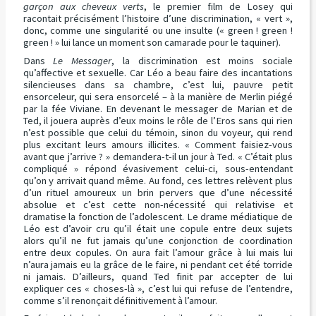
garçon aux cheveux verts
, le premier film de Losey qui
racontait précisément l’histoire d’une discrimination, « vert »,
donc, comme une singularité ou une insulte (« green ! green !
green ! » lui lance un moment son camarade pour le taquiner).
Dans
Le Messager
, la discrimination est moins sociale
qu’affective et sexuelle. Car Léo a beau faire des incantations
silencieuses dans sa chambre, c’est lui, pauvre petit
ensorceleur, qui sera ensorcelé – à la manière de Merlin piégé
par la fée Viviane. En devenant le messager de Marian et de
Ted, il jouera auprès d’eux moins le rôle de l’Eros sans qui rien
n’est possible que celui du témoin, sinon du voyeur, qui rend
plus excitant leurs amours illicites. « Comment faisiez-vous
avant que j’arrive ? » demandera-t-il un jour à Ted. « C’était plus
compliqué » répond évasivement celui-ci, sous-entendant
qu’on y arrivait quand même. Au fond, ces lettres relèvent plus
d’un rituel amoureux un brin pervers que d’une nécessité
absolue et c’est cette non-nécessité qui relativise et
dramatise la fonction de l’adolescent. Le drame médiatique de
Léo est d’avoir cru qu’il était une copule entre deux sujets
alors qu’il ne fut jamais qu’une conjonction de coordination
entre deux copules. On aura fait l’amour grâce à lui mais lui
n’aura jamais eu la grâce de le faire, ni pendant cet été torride
ni jamais. D’ailleurs, quand Ted finit par accepter de lui
expliquer ces « choses-là », c’est lui qui refuse de l’entendre,
comme s’il renonçait définitivement à l’amour.