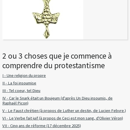
2 ou 3 choses que je commence à
comprendre du protestantisme
I - Une religion du propre
II - La foi insoumise
III - Tel coeur, tel Dieu
IV - Car le Snark était un Boujeum (d'après Un Dieu insoumis, de
Raphaël Picon)
V - Le Faust chrétien (à propos de Luther un destin, de Lucien Febvre.)
VI - Le Verbe fait juif (à propos de Ceci est mon sang, d'Olivier Véron)
VII - Cinq ans de réforme (17 décembre 2025)