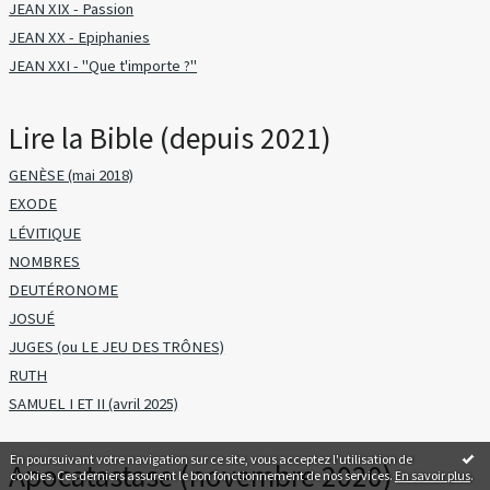
JEAN XIX - Passion
JEAN XX - Epiphanies
JEAN XXI - "Que t'importe ?"
Lire la Bible (depuis 2021)
GENÈSE (mai 2018)
EXODE
LÉVITIQUE
NOMBRES
DEUTÉRONOME
JOSUÉ
JUGES (ou LE JEU DES TRÔNES)
RUTH
SAMUEL I ET II (avril 2025)
En poursuivant votre navigation sur ce site, vous acceptez l'utilisation de
Apocatastase (novembre 2020)
cookies. Ces derniers assurent le bon fonctionnement de nos services.
En savoir plus
.