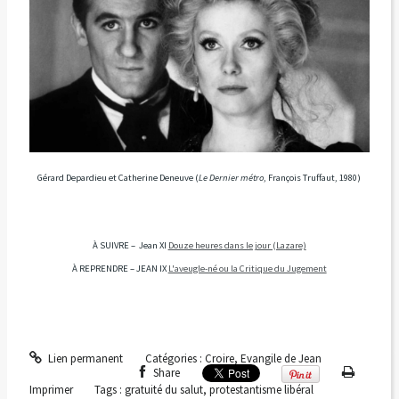
Gérard Depardieu et Catherine Deneuve (
Le Dernier métro
, François Truffaut, 1980)
À SUIVRE –
Jean XI
Douze heures dans le jour (Lazare)
À REPRENDRE – JEAN IX
L'aveugle-né ou la Critique du Jugement
Lien permanent
Catégories :
Croire
,
Evangile de Jean
Share
Imprimer
Tags :
gratuité du salut
,
protestantisme libéral