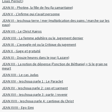
Louis Pernot.)
JEAN IV - Photine, la fille de feu (la samaritaine)
JEAN V - L'infirme qui n'avait personne
JEAN VI - Ieschoua terre / mer (multiplication des pains / marche sur les
eaux)
JEAN VII - Le Christ Kairos
JEAN VIII - La femme adultère ou le Jugement dernier
JEAN IX - L'aveugle-né ou la Critique du jugement
JEAN X - Gage et gratuité
JEAN XI - Douze heures dans le jour (Lazare)
JEAN XII - La notion de dépense (l'onction de Béthanie) + Si le grain ne
meurt
JEAN XIII - Le cas Judas
JEAN XIV - Ieschoua parle 1 : Le Paraclet
JEAN XV - Ieschoua parle 2 : cep et sarment
JEAN XVI - Ieschoua parle 3 : partir / revenir
JEAN XVII - Ieschoua parle 4 : cantique du Christ
JEAN XVIII - Ego Eimi