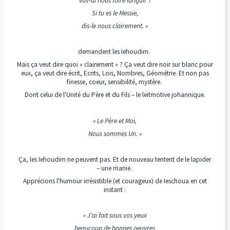
vas-tu nous faire languir ?
Si tu es le Messie,
dis-le nous clairement. »
demandent les Iehoudim.
Mais ça veut dire quoi « clairement » ? Ça veut dire noir sur blanc pour
eux, ça veut dire écrit, Ecrits, Lois, Nombres, Géométrie. Et non pas
finesse, coeur, sensibilité, mystère.
Dont celui de l'Unité du Père et du Fils – le leitmotive johannique.
« Le Père et Moi,
Nous sommes Un. »
Ça, les Iehoudim ne peuvent pas. Et de nouveau tentent de le lapider
– une manie.
Apprécions l'humour irrésistible (et courageux) de Ieschoua en cet
instant :
« J'ai fait sous vos yeux
beaucoup de bonnes oeuvres