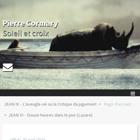
Pierre Cormary
Soleil et croix
JEAN IX - L'aveugle-né ou la Critique du jugement
Page d'accueil
JEAN XI - Douze heures dans le jour (Lazare)
08h41
20
avril 2024