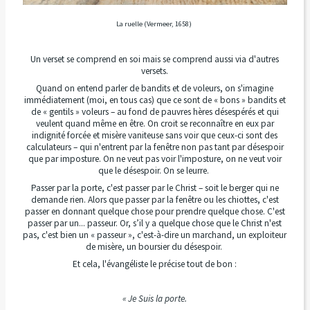
La ruelle (Vermeer, 1658)
Un verset se comprend en soi mais se comprend aussi via d'autres
versets.
Quand on entend parler de bandits et de voleurs, on s'imagine
immédiatement (moi, en tous cas) que ce sont de « bons » bandits et
de « gentils » voleurs – au fond de pauvres hères désespérés et qui
veulent quand même en être. On croit se reconnaître en eux par
indignité forcée et misère vaniteuse sans voir que ceux-ci sont des
calculateurs – qui n'entrent par la fenêtre non pas tant par désespoir
que par imposture.
On ne veut pas voir l'imposture, on ne veut voir
que le désespoir. On se leurre.
Passer par la porte, c'est passer par le Christ – soit le berger qui ne
demande rien. Alors que passer par la fenêtre ou les chiottes, c'est
passer en donnant quelque chose pour prendre quelque chose. C'est
passer par un... passeur. Or, s’il y a quelque chose que le Christ n'est
pas, c'est bien un « passeur », c'est-à-dire un marchand, un exploiteur
de misère, un boursier du désespoir.
Et cela, l'évangéliste le précise tout de bon :
« Je Suis la porte.