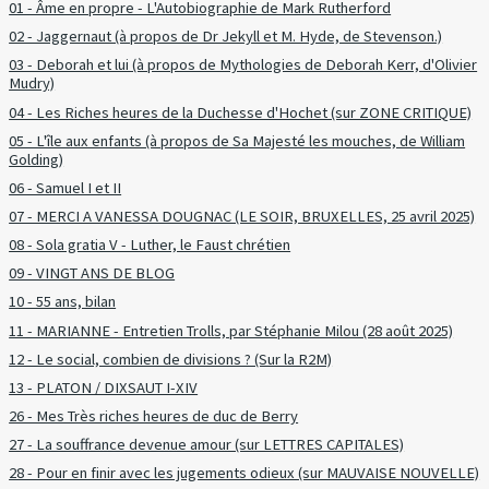
01 - Âme en propre - L'Autobiographie de Mark Rutherford
02 - Jaggernaut (à propos de Dr Jekyll et M. Hyde, de Stevenson.)
03 - Deborah et lui (à propos de Mythologies de Deborah Kerr, d'Olivier
Mudry)
04 - Les Riches heures de la Duchesse d'Hochet (sur ZONE CRITIQUE)
05 - L'île aux enfants (à propos de Sa Majesté les mouches, de William
Golding)
06 - Samuel I et II
07 - MERCI A VANESSA DOUGNAC (LE SOIR, BRUXELLES, 25 avril 2025)
08 - Sola gratia V - Luther, le Faust chrétien
09 - VINGT ANS DE BLOG
10 - 55 ans, bilan
11 - MARIANNE - Entretien Trolls, par Stéphanie Milou (28 août 2025)
12 - Le social, combien de divisions ? (Sur la R2M)
13 - PLATON / DIXSAUT I-XIV
26 - Mes Très riches heures de duc de Berry
27 - La souffrance devenue amour (sur LETTRES CAPITALES)
28 - Pour en finir avec les jugements odieux (sur MAUVAISE NOUVELLE)