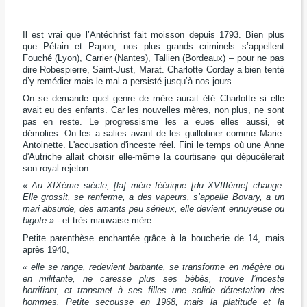
Il est vrai que l’Antéchrist fait moisson depuis 1793. Bien plus
que Pétain et Papon, nos plus grands criminels s’appellent
Fouché (Lyon), Carrier (Nantes), Tallien (Bordeaux) – pour ne pas
dire Robespierre, Saint-Just, Marat. Charlotte Corday a bien tenté
d’y remédier mais le mal a persisté jusqu’à nos jours.
On se demande quel genre de mère aurait été Charlotte si elle
avait eu des enfants. Car les nouvelles mères, non plus, ne sont
pas en reste. Le progressisme les a eues elles aussi, et
démolies. On les a salies avant de les guillotiner comme Marie-
Antoinette. L'accusation d'inceste réel. Fini le temps où une Anne
d'Autriche allait choisir elle-même la courtisane qui dépucèlerait
son royal rejeton.
« Au XIXème siècle, [la] mère féérique [du XVIIIème] change.
Elle grossit, se renferme, a des vapeurs, s’appelle Bovary, a un
mari absurde, des amants peu sérieux, elle devient ennuyeuse ou
bigote »
- et très mauvaise mère
.
Petite parenthèse enchantée grâce à la boucherie de 14, mais
après 1940,
« elle se range, redevient barbante, se transforme en mégère ou
en militante, ne caresse plus ses bébés, trouve l’inceste
horrifiant, et transmet à ses filles une solide détestation des
hommes. Petite secousse en 1968, mais la platitude et la