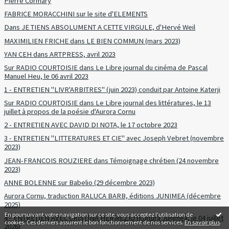
Pierre Cormary
FABRICE MORACCHINI sur le site d'ELEMENTS
Dans JE TIENS ABSOLUMENT A CETTE VIRGULE, d'Hervé Weil
MAXIMILIEN FRICHE dans LE BIEN COMMUN (mars 2023)
YAN CEH dans ARTPRESS, avril 2023
Sur RADIO COURTOISIE dans Le Libre journal du cinéma de Pascal
Manuel Heu, le 06 avril 2023
1 - ENTRETIEN "LIVR'ARBITRES" (juin 2023) conduit par Antoine Katerji
Sur RADIO COURTOISIE dans Le Libre journal des littératures, le 13
juillet à propos de la poésie d'Aurora Cornu
2 - ENTRETIEN AVEC DAVID DI NOTA, le 17 octobre 2023
3 - ENTRETIEN "LITTERATURES ET CIE" avec Joseph Vebret (novembre
2023)
JEAN-FRANCOIS ROUZIERE dans Témoignage chrétien (24 novembre
2023)
ANNE BOLENNE sur Babelio (29 décembre 2023)
Aurora Cornu, traduction RALUCA BARB, éditions JUNIMEA (décembre
2025)
En poursuivant votre navigation sur ce site, vous acceptez l'utilisation de
4 - ENTRETIEN AVEC CRISTINA HERMEZIU (Editura Junimea, le 04 juillet
cookies. Ces derniers assurent le bon fonctionnement de nos services.
En savoir plus
.
2026)