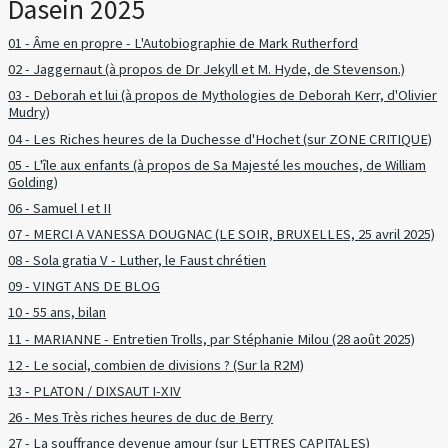
Dasein 2025
01 - Âme en propre - L'Autobiographie de Mark Rutherford
02 - Jaggernaut (à propos de Dr Jekyll et M. Hyde, de Stevenson.)
03 - Deborah et lui (à propos de Mythologies de Deborah Kerr, d'Olivier
Mudry)
04 - Les Riches heures de la Duchesse d'Hochet (sur ZONE CRITIQUE)
05 - L'île aux enfants (à propos de Sa Majesté les mouches, de William
Golding)
06 - Samuel I et II
07 - MERCI A VANESSA DOUGNAC (LE SOIR, BRUXELLES, 25 avril 2025)
08 - Sola gratia V - Luther, le Faust chrétien
09 - VINGT ANS DE BLOG
10 - 55 ans, bilan
11 - MARIANNE - Entretien Trolls, par Stéphanie Milou (28 août 2025)
12 - Le social, combien de divisions ? (Sur la R2M)
13 - PLATON / DIXSAUT I-XIV
26 - Mes Très riches heures de duc de Berry
27 - La souffrance devenue amour (sur LETTRES CAPITALES)