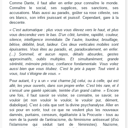
Comme Dante, il faut aller en enfer pour connaître le monde.
Connaître le social, ses supplices, ses sanctions, ses
accusations. Mais aussi au paradis, goûter sa rose céleste, ses
ors blancs, son infini jouissant et jouissif. Cependant, gare à la
descente.
« C’est automatique : plus vous vous élevez vers le haut, et plus
vous descendez vers le bas. D’un côté, lumière, rapidité, couleur,
silence, intelligence immédiate. De l’autre, lourdeur, brouillage,
bêtise, débilité, bruit, laideur. Ces deux verticales mobiles sont
épuisantes. Vous êtes au paradis, et, paradoxalement, en enfer.
(…) Sommeil, et aucun repos, détails absurdes, gestes
approximatifs, oublis multiples. Et simultanément, grande
sérénité, mémoire précise, confiance fondamentale. Vous volez
aussi bien que vous titubez. C’est le prix à payer. Tout vient à
vous, tout s’éloigne de vous. »
Pour autant
,
il y a un
« vrai charme [à] celui, ou à celle, qui est
allé, les yeux ouverts, dans son propre enfer. C’est très rare, et il
s’ensuit une gaieté spéciale, teintée d’un grand calme. »
Encore
une fois, il faut savoir se visiter, se connaitre, se savoir, se
vouloir (et non vouloir le vouloir, le vouloir pur, dément,
diabolique). C’est à cela que sert la divine psychanalyse. A
ller en
soi pour en sortir, tout ce que ne veulent plus les nouveaux
damnés, puritains, censeurs, égalitariste à la Procuste - tous au
nom de la pureté de l'antiracisme, du féminisme antisexuel (d'où
l'islamisme qui séduit tant de féministes). Nazisme,