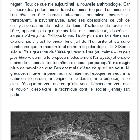
négatif. Tout ce que nie aujourd’hui la nouvelle anthropologie. Car
à l’heure des performances transhumaines (ou post-humaines) où
l’on rêve un être humain totalement neutralisé, positivé et
transparent, la psychanalyse, avec ses obsessions de voir ce
qu’il y a de caché, de castré, de dénié, d’halluciné, de forclus en
l’être, apparaît plus que jamais folle et scandaleuse, obscène –
en plus d’être juive
. Philippe Muray l’a dit plusieurs fois dans ses
exorcismes : c’est le vieux fond juif de l'humanité et sa suite
chrétienne que la modernité cherche à liquider depuis le XIXème
siècle. Plus question de Vérité qui rendra libre (ou même
« un peu
plus libre »
, comme le propose modestement l’analyste) et encore
moins de « connais-toi toi-même » socratique
puisqu’il ne s’agit
plus de savoir ce que l'on est mais d'être ce que l’on veut.
Ni
grecque, ni juive, ni païenne, ni chrétienne, l’époque ne veut ni la
nature ni le pardon, ni l’origine ni le destin, ni le prépuce, ni le
dieu. L’époque ne veut que ce qu’elle veut. L’époque ne veut que
le vouloir, c’est-à-dire la technique dont le social (l'enfer) fait
partie.