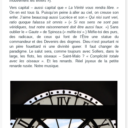
mouvement les enfers »
).
Vers capital – aussi capital que
« La Vérité vous rendra libre. »
On en est tous là. Puisqu’on peine à aller au ciel, on creuse son
enfer. J’aime beaucoup aussi Lucrèce et son
« Qui nisi sunt veri,
ratio quoque falassa sit omnis »
(
« Si nos sens ne sont pas
véridiques, tout notre raisonnement doit être aussi faux. »
) Sans
oublier le
« Gaute »
de Spinoza (
« méfie-toi »
.) Méfie-toi des purs,
des radicaux, de ceux qui font de l’Être une statue du
commandeur et des Devenirs des dogmes. Dieu n’est pourtant ni
un père fouettard ni une divinité
queer
. Il faut changer de
paradigme. Le salut sera, comme toujours avec Sollers, dans le
large, les flots, les oiseaux – Saint-Malo ?
« Complicité totale
avec les oiseaux »
. Et les renards.
Réel joyeux de la petite
renarde rusée. Notre musique.