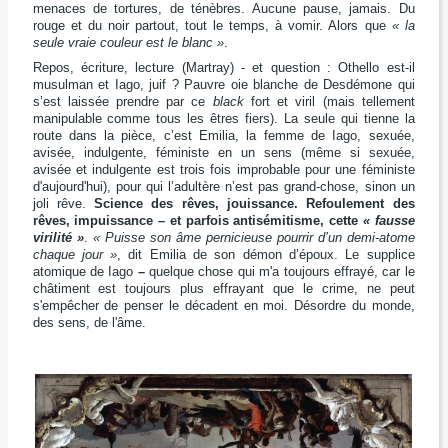
menaces de tortures, de ténèbres. Aucune pause, jamais. Du
rouge et du noir partout, tout le temps, à vomir. Alors que
« la
seule vraie couleur est le blanc »
.
Repos, écriture, lecture (Martray) - et question : Othello est-il
musulman et Iago, juif ? Pauvre oie blanche de Desdémone qui
s’est laissée prendre par ce
black
fort et viril (mais tellement
manipulable comme tous les êtres fiers). La seule qui tienne la
route dans la pièce, c’est Emilia, la femme de Iago, sexuée,
avisée, indulgente, féministe en un sens (même si sexuée,
avisée et indulgente est trois fois improbable pour une féministe
d'aujourd'hui), pour qui l’adultère n’est pas grand-chose, sinon un
joli rêve.
Science des rêves, jouissance. Refoulement des
rêves, impuissance – et parfois antisémitisme, cette
« fausse
virilité »
.
« Puisse son âme pernicieuse pourrir d’un demi-atome
chaque jour »
, dit Emilia de son démon d’époux. Le supplice
atomique de Iago
–
quelque chose qui m'a toujours effrayé, car le
châtiment est toujours plus effrayant que le crime, ne peut
s'empêcher de penser le décadent en moi. Désordre du monde,
des sens, de l'âme.