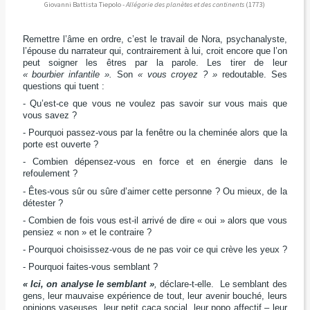
Giovanni Battista Tiepolo -
Allégorie des planètes et des continents
(1773)
Remettre l’âme en ordre, c’est le travail de Nora, psychanalyste,
l’épouse du narrateur qui, contrairement à lui, croit encore que l’on
peut soigner les êtres par la parole. Les tirer de leur
« bourbier infantile ».
Son
« vous croyez ? »
redoutable. Ses
questions qui tuent :
- Qu’est-ce que vous ne voulez pas savoir sur vous mais que
vous savez ?
- Pourquoi passez-vous par la fenêtre ou la cheminée alors que la
porte est ouverte ?
- Combien dépensez-vous en force et en énergie dans le
refoulement ?
- Êtes-vous sûr ou sûre d’aimer cette personne ? Ou mieux, de la
détester ?
- Combien de fois vous est-il arrivé de dire « oui » alors que vous
pensiez « non » et le contraire ?
- Pourquoi choisissez-vous de ne pas voir ce qui crève les yeux ?
- Pourquoi faites-vous semblant ?
« Ici, on analyse le semblant »
,
déclare-t-elle.
Le semblant des
gens, leur mauvaise expérience de tout, leur avenir bouché, leurs
opinions vaseuses, leur petit caca social, leur popo affectif – leur