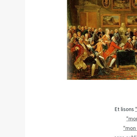
Et lisons
"mon
"mon 