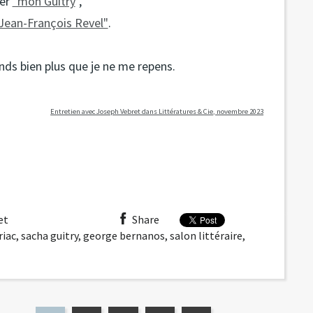
ier
"mon Guitry
",
ean-François Revel"
.
ands bien plus que je ne me repens.
Entretien avec Joseph Vebret dans Littératures & Cie, novembre 2023
et
Share
iac
,
sacha guitry
,
george bernanos
,
salon littéraire
,