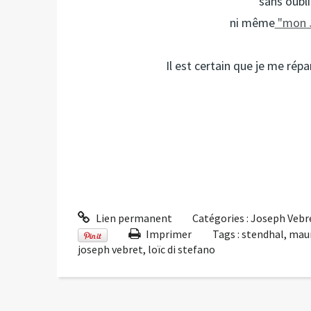
sans oubl
ni même
"mon J
Il est certain que je me rép
Lien permanent
Catégories :
Joseph Vebr
Imprimer
Tags :
stendhal
,
maur
joseph vebret
,
loïc di stefano