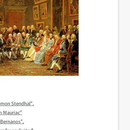
"mon Stendhal"
,
 Mauriac"
Bernanos"
,